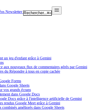
éos
Newsletter
Rechercher...
⌘
K
nt un jeu d'enfant grâce à Gemini
ans
âce aux nouveaux flux de commentaires gérés par Gemini
ffes du Répondre à tous en copie cachée
 Google Forms
 dans Google Sheets
ur vos grands écrans
ectement dans Google Docs
gle Docs grâce à l'intelligence artificielle de Gemini
tes rendus Google Meet grâce à Gemini
ues combinés améliorés dans Google Sheets