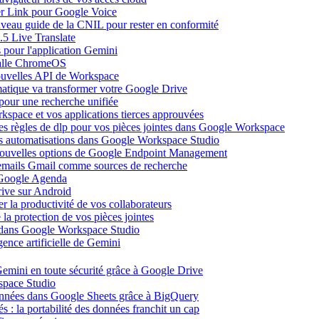
ier Link pour Google Voice
uveau guide de la CNIL pour rester en conformité
.5 Live Translate
 pour l'application Gemini
salle ChromeOS
nouvelles API de Workspace
atique va transformer votre Google Drive
pour une recherche unifiée
kspace et vos applications tierces approuvées
es règles de dlp pour vos pièces jointes dans Google Workspace
vos automatisations dans Google Workspace Studio
 nouvelles options de Google Endpoint Management
emails Gmail comme sources de recherche
s Google Agenda
ive sur Android
r la productivité de vos collaborateurs
a protection de vos pièces jointes
s dans Google Workspace Studio
ence artificielle de Gemini
emini en toute sécurité grâce à Google Drive
space Studio
onnées dans Google Sheets grâce à BigQuery
s : la portabilité des données franchit un cap