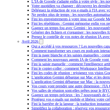
L'IA de Google s'adapte enfin à votre style : les n
Votre quotidien va changer : découvrez les dernière
Déléguez la rédaction de vos e-mails à l'IA avec vo
Ne perdez plus de temps : les nouvelles automatis
Fini les enregistrements à votre insu sur Google Me
Fini les répétitions : Gemini mémorise enfin vos pr
Gagnez un temps fou avec Gemini : les nouveautés
Générer des fichiers et s'organiser : les nouvelles
Prenez le contrôle de vos notes de réunion IA ave
Avril 2026
Qui a accédé à vos ressources ? Les nouvelles cap
Comment transformer ses cours en podcasts inter
Fini la page blanche et les saisies manuelles : 
Comment les nouveaux agents IA de Google vont ré
Fini la saisie manuelle : comment l'intelligence art
Fini le copier-coller : comment Workspace Intelli
Fini les codes de réunion : rejoignez vos visios G
L'application Gemini débarque sur Mac et les de
L'application Gemini débarque sur Mac : la nouvea
Vos cours vont prendre une autre dimension : l'IA
Vos salles de réunion sont-elles prêtes pour le B
Gagnez un temps précieux : les 7 nouveautés de G
Protégez vos e-mails sur mobile et libérez votre cré
Fini la barrière de la langue : la traduction insta
Simplifiez la collaboration : réservez vos ressourc