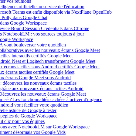
ier vos réunions
igence artificielle au service de l'éducation
icrosoft Teams est enfin disponible via NextPlane OpenHub
c Polly dans Google Chat
e dans Google Workspace
Device Bound Session Credentials dans Chrome
s NotebookLM : vos sources toujours à jour
 Google Workspace
 vont bouleverser votre quotidien
ollaboratives avec les nouveaux écrans Google Meet
tiles interactifs certifiés Google Meet
Android Neat et Logitech transforment Google Meet
x écrans tactiles sous Android certifiés Google Meet
x écrans tactiles certifiés Google Meet
aux écrans Google Meet sous Android
: découvrez les nouveaux écrans tactiles
 grâce aux nouveaux écrans tactiles Android
Découvrez les nouveaux écrans Google Meet
isé ? Les fonctionnalités cachées à activer d'urgence
oid vont faciliter votre quotidien
elle astuce de Google à tester
 pépites de Google Workspace
l clic pour vos équipes
sations avec NotebookLM sur Google Workspace
 animent désormais vos Google Vids