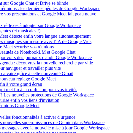
ent sur Google Chat et Drive se blinde
 réunions : les dernières pépites de Google Workspace
énère vos présentations et Google Meet fait peau neuve
ux réflexes à adopter sur Google Workspace
entes (et musicales !)
 Meet détecte enfin votre langue automatiquement
des musiques sur mesure avec l'IA de Google Vids
le Meet sécurise vos réunions
ouveautés de NotebookLM et Google Chat
-pouvoirs des journaux d'audit Google Workspace
Agenda : découvrez la nouvelle recherche par ville
 naviguer et travailler plus vite
 calvaire grâce à cette nouveauté Gmail
le nouveau réglage Google Meet
fin à votre grand écran
i met fin à la confusion pour vos invités
té ? Les nouvelles protections de Google Workspace
rise enfin vos liens d'invitation
s réunions Google Meet
velles fonctionnalités à activer d'urgence
les nouvelles superpuissances de Gemini dans Workspace
s messages avec la nouvelle mise à jour Google Workspace