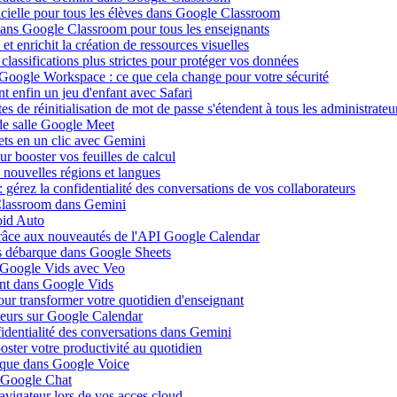
ificielle pour tous les élèves dans Google Classroom
 dans Google Classroom pour tous les enseignants
 enrichit la création de ressources visuelles
lassifications plus strictes pour protéger vos données
 Google Workspace : ce que cela change pour votre sécurité
 enfin un jeu d'enfant avec Safari
s de réinitialisation de mot de passe s'étendent à tous les administrateu
de salle Google Meet
ets en un clic avec Gemini
r booster vos feuilles de calcul
nouvelles régions et langues
gérez la confidentialité des conversations de vos collaborateurs
 Classroom dans Gemini
oid Auto
grâce aux nouveautés de l'API Google Calendar
is débarque dans Google Sheets
s Google Vids avec Veo
uent dans Google Vids
ur transformer votre quotidien d'enseignant
leurs sur Google Calendar
fidentialité des conversations dans Gemini
ster votre productivité au quotidien
barque dans Google Voice
s Google Chat
avigateur lors de vos acces cloud