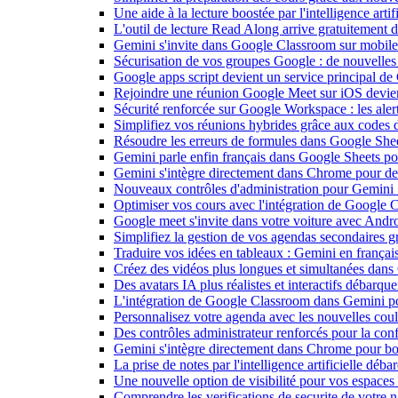
Une aide à la lecture boostée par l'intelligence art
L'outil de lecture Read Along arrive gratuitement
Gemini s'invite dans Google Classroom sur mobile et
Sécurisation de vos groupes Google : de nouvelles c
Google apps script devient un service principal de
Rejoindre une réunion Google Meet sur iOS devient
Sécurité renforcée sur Google Workspace : les alerte
Simplifiez vos réunions hybrides grâce aux codes 
Résoudre les erreurs de formules dans Google She
Gemini parle enfin français dans Google Sheets pou
Gemini s'intègre directement dans Chrome pour de 
Nouveaux contrôles d'administration pour Gemini : 
Optimiser vos cours avec l'intégration de Google
Google meet s'invite dans votre voiture avec Andr
Simplifiez la gestion de vos agendas secondaires 
Traduire vos idées en tableaux : Gemini en frança
Créez des vidéos plus longues et simultanées dan
Des avatars IA plus réalistes et interactifs débarq
L'intégration de Google Classroom dans Gemini po
Personnalisez votre agenda avec les nouvelles cou
Des contrôles administrateur renforcés pour la con
Gemini s'intègre directement dans Chrome pour boo
La prise de notes par l'intelligence artificielle dé
Une nouvelle option de visibilité pour vos espace
Comprendre les verifications de securite de votre n