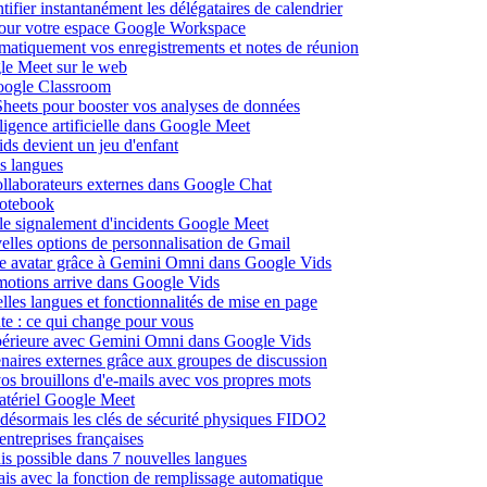
fier instantanément les délégataires de calendrier
pour votre espace Google Workspace
omatiquement vos enregistrements et notes de réunion
le Meet sur le web
Google Classroom
heets pour booster vos analyses de données
lligence artificielle dans Google Meet
ds devient un jeu d'enfant
s langues
ollaborateurs externes dans Google Chat
otebook
c le signalement d'incidents Google Meet
elles options de personnalisation de Gmail
pre avatar grâce à Gemini Omni dans Google Vids
émotions arrive dans Google Vids
les langues et fonctionnalités de mise en page
nte : ce qui change pour vous
supérieure avec Gemini Omni dans Google Vids
naires externes grâce aux groupes de discussion
os brouillons d'e-mails avec vos propres mots
matériel Google Meet
ésormais les clés de sécurité physiques FIDO2
entreprises françaises
is possible dans 7 nouvelles langues
çais avec la fonction de remplissage automatique