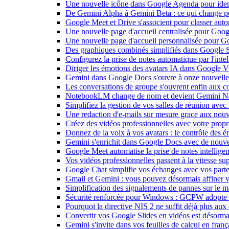
Une nouvelle icône dans Google Agenda pour identi
De Gemini Alpha à Gemini Beta : ce qui change 
Google Meet et Drive s'associent pour classer aut
Une nouvelle page d'accueil centralisée pour Goog
Une nouvelle page d'accueil personnalisée pour 
Des graphiques combinés simplifiés dans Google S
Configurez la prise de notes automatique par l'inte
Diriger les émotions des avatars IA dans Google Vi
Gemini dans Google Docs s'ouvre à onze nouvelle
Les conversations de groupe s'ouvrent enfin aux c
NotebookLM change de nom et devient Gemini N
Simplifiez la gestion de vos salles de réunion ave
Une redaction d'e-mails sur mesure grace aux nouv
Créez des vidéos professionnelles avec votre pro
Donnez de la voix à vos avatars : le contrôle des 
Gemini s'enrichit dans Google Docs avec de nouvel
Google Meet automatise la prise de notes intellige
Vos vidéos professionnelles passent à la vitesse 
Google Chat simplifie vos échanges avec vos parte
Gmail et Gemini : vous pouvez désormais affiner v
Simplification des signalements de pannes sur le 
Sécurité renforcée pour Windows : GCPW adopte d
Pourquoi la directive NIS 2 ne suffit déjà plus aux 
Convertir vos Google Slides en vidéos est désorma
Gemini s'invite dans vos feuilles de calcul en fran