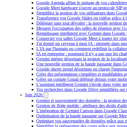
Google Agenda affine le partage de vos calendriers 
Google Meet hardware s'ouvre au protocole SIP gr
Simplifiez la gestion de vos utilisateurs dans Go
Transformez vos Google Slides en vidéos grâce à 
Déléguer sans tout dévoiler : la nouvelle gestion 
Mesurer l'occupation des salles de réunion avec Go
Remplissage intelligent avec Gemini dans Google S
Connecter vos salles Google Meet à toutes les vis
J'ai donné un cerveau à mon IA : plongée dans m
L'IA par l'humain ou comment redéfinir la collaborat
IA en entreprise : pourquoi il n'y a pas que les cha
Gemini intègre désormais la gestion de la localisat
Une nouvelle gestion de la bande passante dans G
Google sheets prend désormais en charge l'import
Créer des présentations complètes et modifiables 
Gérer un compte Gmail délégué depuis votre mobile
L'assistant intelligent Gemini s'invite dans votre 
Vos recherches dans Google Drive simplifiées sur mob
Juin 2026
Gemini et souveraineté des données : la gestion d
Gestion de flotte mobile : attribuez des droits d'a
L'intégration de Gemini Canvas dans Google Class
Optimisation de la bande passante sur Google Meet 
Optimiser vos sauvegardes de données grâce aux 
Simplifier la préparation des cours grâce aux no