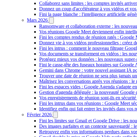
Collaborez sans limites : les comptes invités arriv
Donnez un coup d'accélérateur à vos vidéos et vos
Fini la page blanche : l'intelligence artificielle g
Mars 2026
Ransomware et collaboration externe : les nouvea
Vos réunions Google Meet deviennent enfin intellig
Fini les comptes rendus de réunion ratés : Google
Donnez vie à vos vidéos professionnelles : créez 
Fini les intrus : comment le nouveau filtrage Goog
Vos documents se transforment en vidéos : les n
Protégez mieux vos données : les nouveaux super
Fini le casse-tête des fuseaux horaires sur Google 
Gemini dans Chrome : votre nouvel assistant IA pour
Trouver une date de réunion ne sera plus jamais un
Maîtrisez les conversations après vos réunions : 
Fini les espaces vides : Google Agenda s'adapte en
Gestion d'agenda déléguée : la nouveauté Google qu
Vos enregistrements de réunion sont-ils en sécuri
Fini les intrus dans vos réunions : Google Meet sécu
Identifiez enfin qui fait entrer les invités dans vo
Février 2026
Fini les limites sur Gmail et Google Drive : les nou
Des images parfaites et un contexte sauvegardé : 
Retrouvez enfin vos informations perdues dans vo