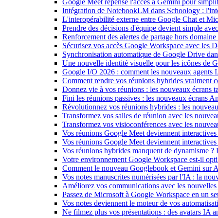
Google Meet repense l'accès à Gemini pour simplif
Intégration de NotebookLM dans Schoology : l'intell
L'interopérabilité externe entre Google Chat et M
Prendre des décisions d'équipe devient simple ave
Renforcement des alertes de partage hors domain
Sécurisez vos accès Google Workspace avec les 
Synchronisation automatique de Google Drive dan
Une nouvelle identité visuelle pour les icônes de
Google I/O 2026 : comment les nouveaux agents IA
Comment rendre vos réunions hybrides vraiment c
Donnez vie à vos réunions : les nouveaux écrans tac
Fini les réunions passives : les nouveaux écrans 
Révolutionnez vos réunions hybrides : les nouveau
Transformez vos salles de réunion avec les nouveau
Transformez vos visioconférences avec les nouve
Vos réunions Google Meet deviennent interactives 
Vos réunions Google Meet deviennent interactives
Vos réunions hybrides manquent de dynamisme ? 
Votre environnement Google Workspace est-il optim
Comment le nouveau Googlebook et Gemini sur Andr
Vos notes manuscrites numérisées par l'IA : la nouv
Améliorez vos communications avec les nouvelles
Passez de Microsoft à Google Workspace en un seu
Vos notes deviennent le moteur de vos automati
Ne filmez plus vos présentations : des avatars IA