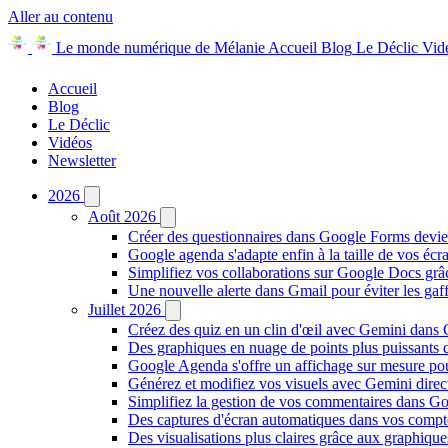
Aller au contenu
Le monde numérique de Mélanie
Accueil
Blog
Le Déclic
Vid
Accueil
Blog
Le Déclic
Vidéos
Newsletter
2026
Août 2026
Créer des questionnaires dans Google Forms devie
Google agenda s'adapte enfin à la taille de vos écr
Simplifiez vos collaborations sur Google Docs gr
Une nouvelle alerte dans Gmail pour éviter les ga
Juillet 2026
Créez des quiz en un clin d'œil avec Gemini dans
Des graphiques en nuage de points plus puissants
Google Agenda s'offre un affichage sur mesure po
Générez et modifiez vos visuels avec Gemini dir
Simplifiez la gestion de vos commentaires dans Goo
Des captures d'écran automatiques dans vos comp
Des visualisations plus claires grâce aux graphiq