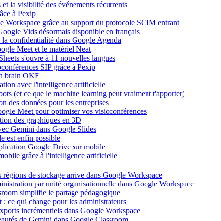
et la visibilité des événements récurrents
âce à Pexip
ogle Workspace grâce au support du protocole SCIM entrant
Google Vids désormais disponible en français
de la confidentialité dans Google Agenda
ogle Meet et le matériel Neat
heets s'ouvre à 11 nouvelles langues
ioconférences SIP grâce à Pexip
on brain OKF
ion avec l'intelligence artificielle
tbots (et ce que le machine learning peut vraiment t'apporter)
ion des données pour les entreprises
oogle Meet pour optimiser vos visioconférences
ation des graphiques en 3D
avec Gemini dans Google Slides
 est enfin possible
application Google Drive sur mobile
ile grâce à l'intelligence artificielle
es régions de stockage arrive dans Google Workspace
dministration par unité organisationnelle dans Google Workspace
room simplifie le partage pédagogique
: ce qui change pour les administrateurs
exports incrémentiels dans Google Workspace
uveautés de Gemini dans Google Classroom