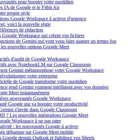
ouveautés pour booster votre quotidien
s IA de Google et le Fitbit Air
tre propre style
ations Google Workspace à activer d'urgence
et, voici la nouvelle règle
éférences de rédaction
 Google Workspace qui créent vos fichiers
 fonctions de Gemini qui vont vous faire gagner un temps fou
c les nouvelles options Google Meet
acités d'audit de Google Workspace
actifs avec NotebookLM sur Google Classroom
comment Gemini métamorphose votre Google Workspace
volutionner votre entreprise
ificielle de Google transforme votre quotidien
gence rend Gemini vraiment intelligent avec vos données
oogle Meet instantanément
rnières nouveautés Google Workspace
uté Google qui va booster votre productivité
 Gemini s'invite dans Google Classroom
YOD ? Les nouvelles intégrations Google Meet
oogle Workspace à ne pas rater
ativité : les nouveautés Google à activer
ntanée débarque sur Google Meet mobile
es Google depuis Outlook et fiabilisez vos Sheets