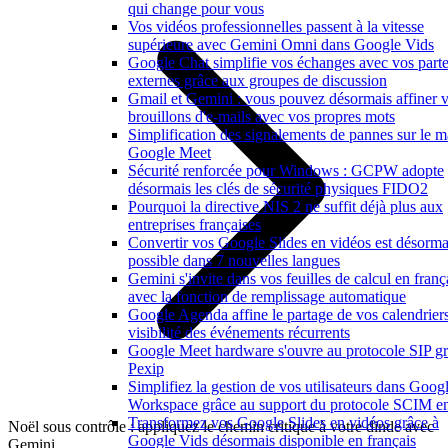
qui change pour vous
Vos vidéos professionnelles passent à la vitesse
supérieure avec Gemini Omni dans Google Vids
Google Chat simplifie vos échanges avec vos parte
externes grâce aux groupes de discussion
Gmail et Gemini : vous pouvez désormais affiner 
brouillons d'e-mails avec vos propres mots
Simplification des signalements de pannes sur le ma
Google Meet
Sécurité renforcée pour Windows : GCPW adopte
désormais les clés de sécurité physiques FIDO2
Pourquoi la directive NIS 2 ne suffit déjà plus aux
entreprises françaises
Convertir vos Google Slides en vidéos est désorma
possible dans 7 nouvelles langues
Gemini s'invite dans vos feuilles de calcul en franç
avec la fonction de remplissage automatique
Google Agenda affine le partage de vos calendriers
visibilité des événements récurrents
Google Meet hardware s'ouvre au protocole SIP gr
Pexip
Simplifiez la gestion de vos utilisateurs dans Goog
Workspace grâce au support du protocole SCIM en
Transformez vos Google Slides en vidéos grâce à
Noël sous contrôle : appliquez le chemin critique à votre dinde avec
Google Vids désormais disponible en français
Gemini