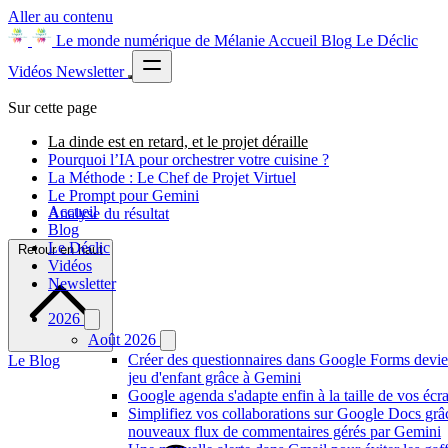
Aller au contenu
Le monde numérique de Mélanie
Accueil
Blog
Le Déclic
Vidéos
Newsletter
Sur cette page
La dinde est en retard, et le projet déraille
Pourquoi l’IA pour orchestrer votre cuisine ?
La Méthode : Le Chef de Projet Virtuel
Le Prompt pour Gemini
Accueil
Analyse du résultat
Blog
Le Déclic
Retour en haut
Vidéos
Newsletter
2026
Août 2026
Créer des questionnaires dans Google Forms devie
Le Blog
jeu d'enfant grâce à Gemini
Google agenda s'adapte enfin à la taille de vos écr
Simplifiez vos collaborations sur Google Docs grâ
nouveaux flux de commentaires gérés par Gemini