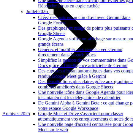
Une nouvelle alerte dans Gmail pour éviter les gaf
Répondre à tous en copie cachée
Juillet 2026
Créez des quiz en un clin d'œil avec Gemini dans
Google Forms
Des graphiques en nuage de points plus puissants 
Google Sheets
Google Agenda s'offre un affichage sur mesure po
grands écrans
Générez et modifiez vos visuels avec Gemini
directement dans Google Docs
Simplifiez la gestion de vos commentaires dans G
Docs grâce à l'intelligence artificielle de Gemini
Des captures d'écran automatiques dans vos compt
rendus Google Meet grâce à Gemini
Des visualisations plus claires grâce aux graphique
combinés améliorés dans Google Sheets
Une nouvelle icône dans Google Agenda pour ident
instantanément les délégataires de calendrier
De Gemini Alpha à Gemini Beta : ce qui change p
votre espace Google Workspace
Archives 2025
Google Meet et Drive s'associent pour classer
automatiquement vos enregistrements et notes de r
Une nouvelle page d'accueil centralisée pour Goog
Meet sur le web