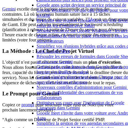
Google apps script devient un service principal de
Gemini
excelle dans la logique séquentielle et la gestion des
Google Workspace : ce que cela change pour votr
contraintes. Là où le cerveau humain sature face à 15 tâches
sécurité
simultanées et des temps de cuisson variables, l’
IA
voit un diagramme
Rejoindre une réunion Google Meet sur iOS devie
de Gantt. Elle peut calculer instantanément le
backward scheduling
enfin un jeu d'enfant avec Safari
(planification à rebours) à partir de l’heure du service pour déterminer
Sécurité renforcée sur Google Workspace : les aler
l’heure exacte de chaque action, en tenant compte des ressources
réinitialisation de mot de passe s'étendent à tous les
limitées (votre four unique).
administrateurs
Simplifiez vos réunions hybrides grâce aux codes 
La Méthode : Le Chef de Projet Virtuel
salle Google Meet
Résoudre les erreurs de formules dans Google She
un clic avec Gemini
L’objectif n’est pas d’avoir une recette, mais un
plan d’exécution
.
Gemini parle enfin français dans Google Sheets po
Nous allons fournir à Gemini les contraintes techniques (nombre de
booster vos feuilles de calcul
feux, capacité du four), le périmètre (le menu) et la deadline (heure du
Gemini s'intègre directement dans Chrome pour de
service). Nous lui demanderons d’identifier le chemin critique : la
nouvelles régions et langues
séquence de tâches qui, si elle est retardée, retarde tout le repas.
Nouveaux contrôles d'administration pour Gemini 
gérez la confidentialité des conversations de vos
Le Prompt pour Gemini
collaborateurs
Optimiser vos cours avec l'intégration de Google
Copiez ce
prompt
pour structurer votre rush de Noël (ou votre
Classroom dans Gemini
prochain lancement produit) :
Google meet s'invite dans votre voiture avec Andr
Auto
“Agis comme un Directeur de Projet Senior certifié PMP.
Simplifiez la gestion de vos agendas secondaires g