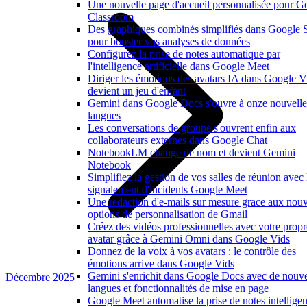
Une nouvelle page d'accueil personnalisée pour G
Classroom
Des graphiques combinés simplifiés dans Google 
pour booster vos analyses de données
Configurez la prise de notes automatique par
l'intelligence artificielle dans Google Meet
Diriger les émotions des avatars IA dans Google V
devient un jeu d'enfant
Gemini dans Google Docs s'ouvre à onze nouvelle
langues
Les conversations de groupe s'ouvrent enfin aux
collaborateurs externes dans Google Chat
NotebookLM change de nom et devient Gemini
Notebook
Simplifiez la gestion de vos salles de réunion avec 
signalement d'incidents Google Meet
Une redaction d'e-mails sur mesure grace aux nouv
options de personnalisation de Gmail
Créez des vidéos professionnelles avec votre propr
avatar grâce à Gemini Omni dans Google Vids
Donnez de la voix à vos avatars : le contrôle des
émotions arrive dans Google Vids
Gemini s'enrichit dans Google Docs avec de nouve
Décembre 2025
langues et fonctionnalités de mise en page
Google Meet automatise la prise de notes intelligen