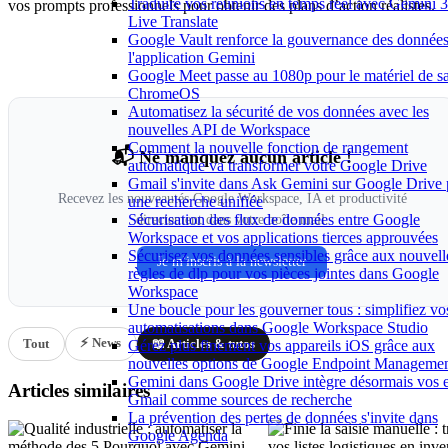
Traduire vos réunions en temps réel avec Gemini 3
vos prompts professionnels pour obtenir des plans d’action réalistes.
Live Translate
Google Vault renforce la gouvernance des donnée
l'application Gemini
Google Meet passe au 1080p pour le matériel de sa
ChromeOS
Automatisez la sécurité de vos données avec les
nouvelles API de Workspace
Comment la nouvelle fonction de rangement
📬 Ne manquez aucun article !
automatique va transformer votre Google Drive
Gmail s'invite dans Ask Gemini sur Google Drive
Recevez les nouveautés Google Workspace, IA et productivité
une recherche unifiée
Sécurisation des flux de données entre Google
directement dans votre boîte mail.
Workspace et vos applications tierces approuvées
Sécurisez vos données sensibles grâce aux nouvell
Je m'inscris à la newsletter
règles de dlp pour vos pièces jointes dans Google
Workspace
Une boucle pour les gouverner tous : simplifiez vo
automatisations dans Google Workspace Studio
⚡ News
Tout
📖 Articles & tutos
Gérez plus finement vos appareils iOS grâce aux
nouvelles options de Google Endpoint Manageme
Gemini dans Google Drive intègre désormais vos 
Articles similaires
Gmail comme sources de recherche
La prévention des pertes de données s'invite dans
Google Agenda