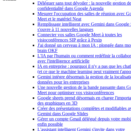
Déléguer sans tout dévoiler : la nouvelle gestion de
confidentialité dans Google Agenda
Mesurer l'occupation des salles de réunion avec G
Meet et le matériel Neat
Remplissage intelligent avec Gemini dans Google 
s'ouvre à 11 nouvelles langues
Connecter vos salles Google Meet à toutes les
visioconférences SIP grâce à Pexip
J'ai donné un cerveau à mon IA : plongée dans mo
brain OKF
L'IA par l'humain ou comment redéfinir la collabor
avec l'intelligence artificielle
IA en entreprise : pourquoi il n'y a pas que les chat
(et ce que le machine learning peut vraiment t'appo
Gemini intègre désormais la gestion de la localisat
données pour les entreprises
Une nouvelle gestion de la bande passante dans G
Meet pour optimiser vos visioconférences
Google sheets prend désormais en charge l'importa
des graphiques en 3D
Créer des présentations complètes et modifiables a
Gemini dans Google Slides
Gérer un compte Gmail délégué depuis votre mobil
enfin possible
L'assistant intelligent Gemini s'invite dans votre