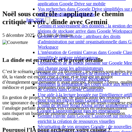
application Google Drive sur mobile
Vos recherches dans Google Drive simplifiées sur
Noël sous contrôle : appliquez le chemin
grâce à l'intelligence artificielle
Juin 2026
critique à votre dinde avec Gemini
Gemini et souveraineté des données : la gestion de
régions de stockage arrive dans Google Workspac
5 décembre 2025
·
⏱️ 3 min de lecture
Gestion de flotte mobile : attribuez des droits
d'administration par unité organisationnelle dans 
Workspace
L'intégration de Gemini Canvas dans Google Cla
simplifie le partage pédagogique
La dinde est en retard, et le projet déraille
Optimisation de la bande passante sur Google Meet
qui change pour les administrateurs
C’est le scénario classique du 24 décembre : les entrées sont prêtes tr
Optimiser vos sauvegardes de données grâce aux e
tôt, la viande est encore crue à cœur, et le four est un goulot
incrémentiels dans Google Workspace
d’étranglement que personne n’avait anticipé. Résultat ? Stress, qualit
Simplifier la préparation des cours grâce aux nouv
médiocre et parties prenantes (vos invités) mécontentes.
de Gemini dans Google Classroom
Une aide à la lecture boostée par l'intelligence artifi
En gestion de projet, c’est un échec de planification des ressources et
pour tous les élèves dans Google Classroom
une ignorance du chemin critique. La cuisine d’un repas complexe est
L'outil de lecture Read Along arrive gratuitement 
l’analogie parfaite pour tester vos compétences en ordonnancement
Google Classroom pour tous les enseignants
sans risquer un budget de plusieurs millions. Juste votre réputation
Gemini s'invite dans Google Classroom sur mobile
culinaire.
enrichit la création de ressources visuelles
Sécurisation de vos groupes Google : de nouvelles
Pourquoi l’IA pour orchestrer votre cuisine ?
classifications plus strictes pour protéger vos donn