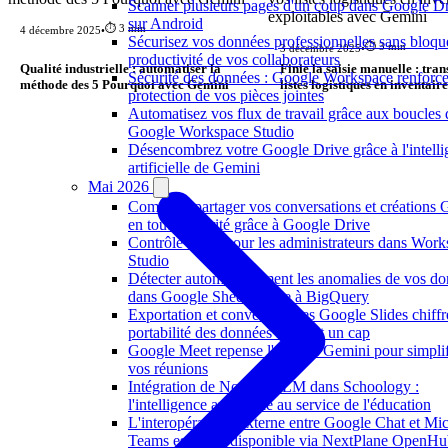
Scanner plusieurs pages d'un coup dans Google D
sur Android
⏱️ 3 min
4 décembre 2025
•
Sécurisez vos données professionnelles sans bloque
⏱️ 3 min
3 décembre 2025
•
productivité de vos collaborateurs
Qualité industrielle : automatiser la
Finie la saisie manuelle : tra
Sécurité des données : Google Workspace renforce
méthode des 5 Pourquoi avec Gemini
listes logistiques en inventaire
protection de vos pièces jointes
exploitables avec Gemini
Automatisez vos flux de travail grâce aux boucles
Google Workspace Studio
Désencombrez votre Google Drive grâce à l'intell
artificielle de Gemini
Mai 2026
Comment partager vos conversations et créations 
en toute sécurité grâce à Google Drive
Contrôle accru pour les administrateurs dans Wor
Studio
Détecter automatiquement les anomalies de vos d
dans Google Sheets grâce à BigQuery
Exportation et conversion des Google Slides chiffré
portabilité des données franchit un cap
Google Meet repense l'accès à Gemini pour simplif
vos réunions
Intégration de NotebookLM dans Schoology :
l'intelligence artificielle au service de l'éducation
L'interopérabilité externe entre Google Chat et Mic
Teams est enfin disponible via NextPlane OpenH