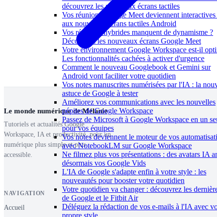
découvrez les nouveaux écrans tactiles
Vos réunions Google Meet deviennent interactives
aux nouveaux écrans tactiles Android
Vos réunions hybrides manquent de dynamisme ?
Découvrez les nouveaux écrans Google Meet
Votre environnement Google Workspace est-il opti
Les fonctionnalités cachées à activer d'urgence
Comment le nouveau Googlebook et Gemini sur
Android vont faciliter votre quotidien
Vos notes manuscrites numérisées par l'IA : la nouv
astuce de Google à tester
Améliorez vos communications avec les nouvelles
pépites de Google Workspace
Le monde numérique de Mélanie
Passez de Microsoft à Google Workspace en un seu
Tutoriels et actualités Google
pour vos équipes
Workspace, IA et productivité, pour un
Vos notes deviennent le moteur de vos automatisat
numérique plus simple et plus
avec NotebookLM sur Google Workspace
Ne filmez plus vos présentations : des avatars IA 
accessible.
désormais vos Google Vids
L'IA de Google s'adapte enfin à votre style : les
nouveautés pour booster votre quotidien
Votre quotidien va changer : découvrez les dernièr
NAVIGATION
de Google et le Fitbit Air
Déléguez la rédaction de vos e-mails à l'IA avec vo
Accueil
propre style