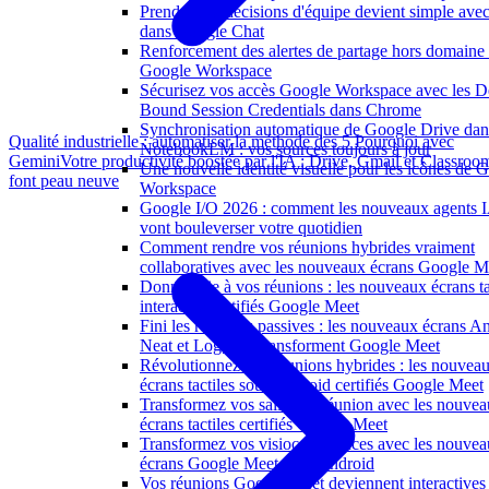
Prendre des décisions d'équipe devient simple avec
dans Google Chat
Renforcement des alertes de partage hors domaine
Google Workspace
Sécurisez vos accès Google Workspace avec les D
Bound Session Credentials dans Chrome
Synchronisation automatique de Google Drive dan
Qualité industrielle : automatiser la méthode des 5 Pourquoi avec
NotebookLM : vos sources toujours à jour
Gemini
Votre productivité boostée par l'IA : Drive, Gmail et Classroo
Une nouvelle identité visuelle pour les icônes de 
font peau neuve
Workspace
Google I/O 2026 : comment les nouveaux agents 
vont bouleverser votre quotidien
Comment rendre vos réunions hybrides vraiment
collaboratives avec les nouveaux écrans Google M
Donnez vie à vos réunions : les nouveaux écrans ta
interactifs certifiés Google Meet
Fini les réunions passives : les nouveaux écrans A
Neat et Logitech transforment Google Meet
Révolutionnez vos réunions hybrides : les nouvea
écrans tactiles sous Android certifiés Google Meet
Transformez vos salles de réunion avec les nouve
écrans tactiles certifiés Google Meet
Transformez vos visioconférences avec les nouve
écrans Google Meet sous Android
Vos réunions Google Meet deviennent interactives 