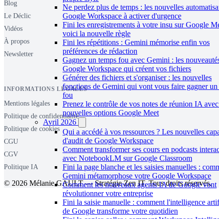
Blog
Ne perdez plus de temps : les nouvelles automatisa
Google Workspace à activer d'urgence
Le Déclic
Fini les enregistrements à votre insu sur Google M
Vidéos
voici la nouvelle règle
À propos
Fini les répétitions : Gemini mémorise enfin vos
préférences de rédaction
Newsletter
Gagnez un temps fou avec Gemini : les nouveauté
Google Workspace qui créent vos fichiers
Générer des fichiers et s'organiser : les nouvelles
fonctions de Gemini qui vont vous faire gagner un
INFORMATIONS LÉGALES
fou
Prenez le contrôle de vos notes de réunion IA avec
Mentions légales
nouvelles options Google Meet
Politique de confidentialité
Avril 2026
Politique de cookies
Qui a accédé à vos ressources ? Les nouvelles capa
d'audit de Google Workspace
CGU
Comment transformer ses cours en podcasts interac
CGV
avec NotebookLM sur Google Classroom
Fini la page blanche et les saisies manuelles : com
Politique IA
Gemini métamorphose votre Google Workspace
© 2026 Mélanie GAULT — Stratégie Zen IT. Tous droits réservés.
Comment les nouveaux agents IA de Google vont
révolutionner votre entreprise
Fini la saisie manuelle : comment l'intelligence artif
de Google transforme votre quotidien