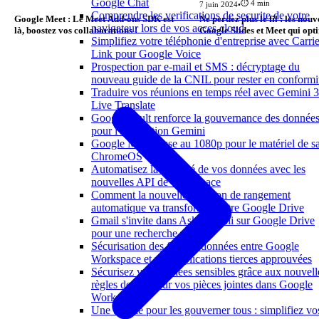
Google Chat
⏱️ 4 min
7 juin 2024
•
Comprendre les verifications de securite de votre
Google Meet : Le Meet Add-ons SDK est
Ne perdez plus le fil : les nou
navigateur lors de vos acces cloud
là, boostez vos collaborations !
Google Slides et Meet qui opt
Simplifiez votre téléphonie d'entreprise avec Carrie
réunions
Link pour Google Voice
Prospection par e-mail et SMS : décryptage du
nouveau guide de la CNIL pour rester en conformi
Traduire vos réunions en temps réel avec Gemini 3
Live Translate
Google Vault renforce la gouvernance des donnée
pour l'application Gemini
Google Meet passe au 1080p pour le matériel de sa
ChromeOS
Automatisez la sécurité de vos données avec les
nouvelles API de Workspace
Comment la nouvelle fonction de rangement
automatique va transformer votre Google Drive
Gmail s'invite dans Ask Gemini sur Google Drive
pour une recherche unifiée
Sécurisation des flux de données entre Google
Workspace et vos applications tierces approuvées
Sécurisez vos données sensibles grâce aux nouvell
règles de dlp pour vos pièces jointes dans Google
Workspace
Une boucle pour les gouverner tous : simplifiez vo