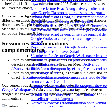
achevé d’ici la fin du premier trimestre 2025. Patience, donc, si vous
Classroom
ne l’avez pas encore !
L'outil de lecture Read Along arrive gratuitement
dans Google Classroom pour tous les enseignants
Concernant la disponibilité, toute personne peut visualiser une
Gemini s'invite dans Google Classroom sur mobile
diffusion en direct. Pour initier une diffusion en direct, il faut disposer
enrichit la création de ressources visuelles
des éditions Google Workspace suivantes : Enterprise Starter,
Sécurisation de vos groupes Google : de nouvelles
Standard, Plus et Enterprise Essentials Plus, ainsi que Education Plus
classifications plus strictes pour protéger vos donn
et l’option Teaching & Learning.
Google apps script devient un service principal de
Google Workspace : ce que cela change pour votr
Ressources et informations
sécurité
Rejoindre une réunion Google Meet sur iOS devie
complémentaires
enfin un jeu d'enfant avec Safari
Sécurité renforcée sur Google Workspace : les aler
de réinitialisation de mot de passe s'étendent à tous
Pour les administrateurs, plus d’infos sur l’activation ou la
les administrateurs
désactivation des diffusions en direct sur Meet :
Activer ou
Simplifiez vos réunions hybrides grâce aux codes 
désactiver la diffusion en direct pour Meet
salle Google Meet
Pour les organisateurs de réunions, les détails sur la diffusion e
Résoudre les erreurs de formules dans Google She
direct :
Diffuser en direct une réunion vidéo
en un clic avec Gemini
Que pensez-vous de cette évolution majeure des
fonctionnalités
Gemini parle enfin français dans Google Sheets po
Google Workspace
? Cela va-t-il changer votre façon de suivre ou
booster vos feuilles de calcul
d’organiser vos événements en ligne ? Partagez vos impressions en
Gemini s'intègre directement dans Chrome pour de
commentaire !
nouvelles régions et langues
Nouveaux contrôles d'administration pour Gemini 