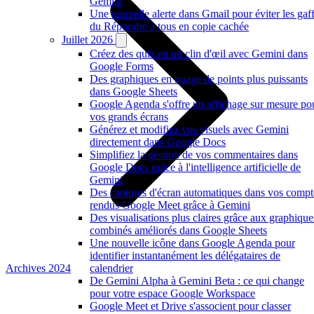
Gemini
Une nouvelle alerte dans Gmail pour éviter les gaf
du Répondre à tous en copie cachée
Juillet 2026
Créez des quiz en un clin d'œil avec Gemini dans
Google Forms
Des graphiques en nuage de points plus puissants
dans Google Sheets
Google Agenda s'offre un affichage sur mesure po
vos grands écrans
Générez et modifiez vos visuels avec Gemini
directement dans Google Docs
Simplifiez la gestion de vos commentaires dans
Google Docs grâce à l'intelligence artificielle de
Gemini
Des captures d'écran automatiques dans vos compt
rendus Google Meet grâce à Gemini
Des visualisations plus claires grâce aux graphique
combinés améliorés dans Google Sheets
Une nouvelle icône dans Google Agenda pour
identifier instantanément les délégataires de
Archives 2024
calendrier
De Gemini Alpha à Gemini Beta : ce qui change
pour votre espace Google Workspace
Google Meet et Drive s'associent pour classer