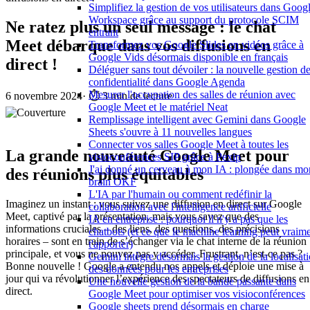
Simplifiez la gestion de vos utilisateurs dans Goog
Workspace grâce au support du protocole SCIM
Ne ratez plus un seul message : le chat
entrant
Meet débarque dans vos diffusions en
Transformez vos Google Slides en vidéos grâce à
Google Vids désormais disponible en français
direct !
Déléguer sans tout dévoiler : la nouvelle gestion de
confidentialité dans Google Agenda
Mesurer l'occupation des salles de réunion avec
6 novembre 2024
·
⏱️ 3 min de lecture
Google Meet et le matériel Neat
Remplissage intelligent avec Gemini dans Google
Sheets s'ouvre à 11 nouvelles langues
Connecter vos salles Google Meet à toutes les
La grande nouveauté Google Meet pour
visioconférences SIP grâce à Pexip
J'ai donné un cerveau à mon IA : plongée dans mo
des réunions plus équitables
brain OKF
L'IA par l'humain ou comment redéfinir la
Imaginez un instant : vous suivez une diffusion en direct sur Google
collaboration avec l'intelligence artificielle
Meet, captivé par la présentation, mais vous savez que des
IA en entreprise : pourquoi il n'y a pas que les
informations cruciales – des liens, des questions, des précisions
chatbots (et ce que le machine learning peut vraim
horaires – sont en train de s’échanger via le chat interne de la réunion
t'apporter)
principale, et vous ne pouvez pas y accéder. Frustrant, n’est-ce pas ?
Gemini intègre désormais la gestion de la localisat
Bonne nouvelle ! Google a entendu nos appels et déploie une mise à
des données pour les entreprises
jour qui va révolutionner l’expérience des spectateurs de diffusions en
Une nouvelle gestion de la bande passante dans
direct.
Google Meet pour optimiser vos visioconférences
Google sheets prend désormais en charge