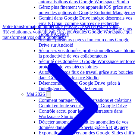
automatisations dans Google Workspace Studio
Gérez plus finement vos appareils iOS grâce aux
nouvelles options de Google Endpoint Manageme
Gemini dans Google Drive intègre désormais vos
emails Gmail comme sources de recherche
Votre transformation numérique réussie : le secret est en vous
La prévention des pertes de données s'invite dans
!
Révolutionnez votre travail : les nouveautés Google Workspace qui
Google Agenda
transforment vos outils quotidiens
Scanner plusieurs pages d'un coup dans Google
Drive sur Android
Sécurisez vos données professionnelles sans bloqu
la productivité de vos collaborateurs
Sécurité des données : Google Workspace renforce
protection de vos pièces jointes
Automatisez vos flux de travail grâce aux boucles
dans Google Workspace Studio
Désencombrez votre Google Drive grâce à
l'intelligence artificielle de Gemini
Mai 2026
Comment partager vos conversations et créations
Gemini en toute sécurité grâce à Google Drive
Contrôle accru pour les administrateurs dans
Workspace Studio
Détecter automatiquement les anomalies de vos
données dans Google Sheets grâce à BigQuery
Exportation et conversion des Google Slides chiffr