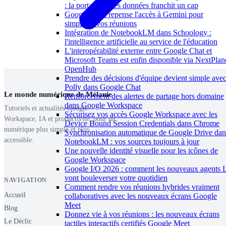
: la portabilité des données franchit un cap
Google Meet repense l'accès à Gemini pour
simplifier vos réunions
Intégration de NotebookLM dans Schoology :
l'intelligence artificielle au service de l'éducation
L'interopérabilité externe entre Google Chat et
Microsoft Teams est enfin disponible via NextPlan
OpenHub
Prendre des décisions d'équipe devient simple ave
Polly dans Google Chat
Le monde numérique de Mélanie
Renforcement des alertes de partage hors domaine
dans Google Workspace
Tutoriels et actualités Google
Sécurisez vos accès Google Workspace avec les
Workspace, IA et productivité, pour un
Device Bound Session Credentials dans Chrome
numérique plus simple et plus
Synchronisation automatique de Google Drive dan
accessible.
NotebookLM : vos sources toujours à jour
Une nouvelle identité visuelle pour les icônes de
Google Workspace
Google I/O 2026 : comment les nouveaux agents 
vont bouleverser votre quotidien
NAVIGATION
Comment rendre vos réunions hybrides vraiment
Accueil
collaboratives avec les nouveaux écrans Google
Meet
Blog
Donnez vie à vos réunions : les nouveaux écrans
Le Déclic
tactiles interactifs certifiés Google Meet