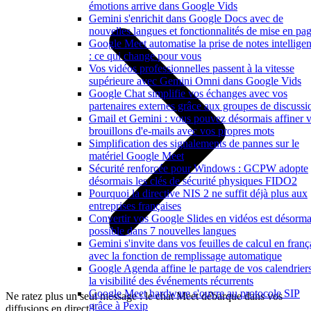
émotions arrive dans Google Vids
Gemini s'enrichit dans Google Docs avec de
nouvelles langues et fonctionnalités de mise en pa
Google Meet automatise la prise de notes intelligen
: ce qui change pour vous
Vos vidéos professionnelles passent à la vitesse
supérieure avec Gemini Omni dans Google Vids
Google Chat simplifie vos échanges avec vos
partenaires externes grâce aux groupes de discussi
Gmail et Gemini : vous pouvez désormais affiner 
brouillons d'e-mails avec vos propres mots
Simplification des signalements de pannes sur le
matériel Google Meet
Sécurité renforcée pour Windows : GCPW adopte
désormais les clés de sécurité physiques FIDO2
Pourquoi la directive NIS 2 ne suffit déjà plus aux
entreprises françaises
Convertir vos Google Slides en vidéos est désorma
possible dans 7 nouvelles langues
Gemini s'invite dans vos feuilles de calcul en franç
avec la fonction de remplissage automatique
Google Agenda affine le partage de vos calendriers
la visibilité des événements récurrents
Google Meet hardware s'ouvre au protocole SIP
Ne ratez plus un seul message : le chat Meet débarque dans vos
grâce à Pexip
diffusions en direct !