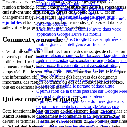
Désormais, les messages de chat envoyés par les participants à la
l'importation des graphiques en 3D
réunion principale seront également
visibles par tous les spectateurs
Créer des présentations complètes et modifiables
qui suivent une diffusion en direct de Google Meet
. C’est un
avec Gemini dans Google Slides
changement majeur qui rendra les
réunions Google Meet plus
Gérer un compte Gmail délégué depuis votre mobi
équitables
et transparentes pour tout le monde, qu’ils soient dans la
est enfin possible
salle virtuelle principale ou en mode spectateur.
L'assistant intelligent Gemini s'invite dans votre
application Google Drive sur mobile
Comment ça marche ?
Vos recherches dans Google Drive simplifiées sur
mobile grâce à l'intelligence artificielle
Juin 2026
C’est d’une simplicité enfantine. Lorsque des messages de chat seront
Gemini et souveraineté des données : la gestion de
envoyés pendant une diffusion en direct, vous recevrez une
régions de stockage arrive dans Google Workspac
notification. Un simple clic sur cette notification suffira à ouvrir le
Gestion de flotte mobile : attribuez des droits
panneau de chat, vous donnant accès à toutes les conversations en
d'administration par unité organisationnelle dans
temps réel. Fini le sentiment d’être laissé pour compte ou de manquer
Google Workspace
une information clé ! Que ce soient des liens vers des documents
L'intégration de Gemini Canvas dans Google
importants, des rappels de temps, ou des questions-réponses rapides,
Classroom simplifie le partage pédagogique
tout est désormais à portée de main.
Optimisation de la bande passante sur Google Meet
ce qui change pour les administrateurs
Qui est concerné et quand ?
Optimiser vos sauvegardes de données grâce aux
exports incrémentiels dans Google Workspace
Cette fonctionnalité est en cours de déploiement. Pour les domaines e
Simplifier la préparation des cours grâce aux
Rapid Release
, le déploiement a commencé le 18 novembre 2024 et
nouveautés de Gemini dans Google Classroom
devrait se terminer la semaine du 5 décembre 2024. Pour les domaine
Une aide à la lecture boostée par l'intelligence
en
Scheduled Release
, il débutera le 6 janvier 2025 et devrait être
artificielle pour tous les élèves dans Google