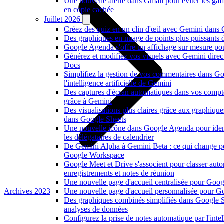
Une nouvelle alerte dans Gmail pour éviter les ga
en copie cachée
Juillet 2026
Créez des quiz en un clin d'œil avec Gemini dans
Des graphiques en nuage de points plus puissants
Google Agenda s'offre un affichage sur mesure po
Générez et modifiez vos visuels avec Gemini dire
Docs
Simplifiez la gestion de vos commentaires dans G
l'intelligence artificielle de Gemini
Des captures d'écran automatiques dans vos comp
grâce à Gemini
Des visualisations plus claires grâce aux graphiqu
dans Google Sheets
Une nouvelle icône dans Google Agenda pour ident
les délégataires de calendrier
De Gemini Alpha à Gemini Beta : ce qui change p
Google Workspace
Google Meet et Drive s'associent pour classer au
enregistrements et notes de réunion
Une nouvelle page d'accueil centralisée pour Goog
Archives 2023
Une nouvelle page d'accueil personnalisée pour 
Des graphiques combinés simplifiés dans Google S
analyses de données
Configurez la prise de notes automatique par l'intell