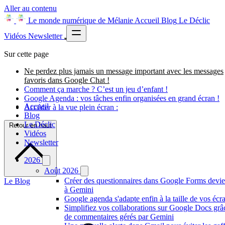
Aller au contenu
Le monde numérique de Mélanie
Accueil
Blog
Le Déclic
Vidéos
Newsletter
Sur cette page
Ne perdez plus jamais un message important avec les messages
favoris dans Google Chat !
Comment ça marche ? C’est un jeu d’enfant !
Google Agenda : vos tâches enfin organisées en grand écran !
Accueil
Accéder à la vue plein écran :
Blog
Le Déclic
Retour en haut
Vidéos
Newsletter
2026
Août 2026
Créer des questionnaires dans Google Forms devien
Le Blog
à Gemini
Google agenda s'adapte enfin à la taille de vos écr
Simplifiez vos collaborations sur Google Docs gr
de commentaires gérés par Gemini