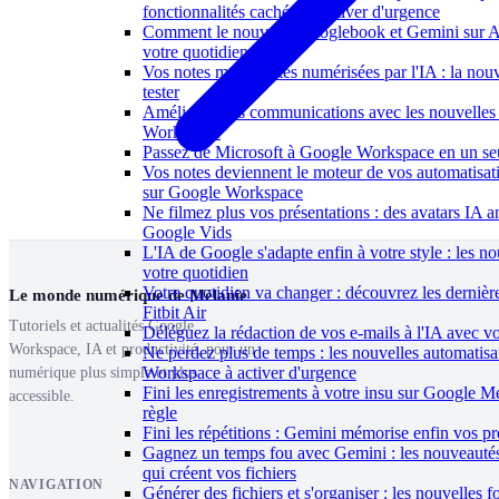
fonctionnalités cachées à activer d'urgence
Comment le nouveau Googlebook et Gemini sur And
votre quotidien
Vos notes manuscrites numérisées par l'IA : la nou
tester
Améliorez vos communications avec les nouvelles
Workspace
Passez de Microsoft à Google Workspace en un seu
Vos notes deviennent le moteur de vos automatis
sur Google Workspace
Ne filmez plus vos présentations : des avatars IA 
Google Vids
L'IA de Google s'adapte enfin à votre style : les n
votre quotidien
Votre quotidien va changer : découvrez les dernièr
Le monde numérique de Mélanie
Fitbit Air
Tutoriels et actualités Google
Déléguez la rédaction de vos e-mails à l'IA avec vo
Workspace, IA et productivité, pour un
Ne perdez plus de temps : les nouvelles automatis
Workspace à activer d'urgence
numérique plus simple et plus
Fini les enregistrements à votre insu sur Google Me
accessible.
règle
Fini les répétitions : Gemini mémorise enfin vos pr
Gagnez un temps fou avec Gemini : les nouveaut
qui créent vos fichiers
NAVIGATION
Générer des fichiers et s'organiser : les nouvelles 