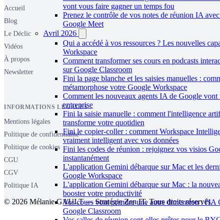
vont vous faire gagner un temps fou
Accueil
Prenez le contrôle de vos notes de réunion IA avec
Blog
Google Meet
Avril 2026
Le Déclic
Qui a accédé à vos ressources ? Les nouvelles capa
Vidéos
Workspace
À propos
Comment transformer ses cours en podcasts inter
sur Google Classroom
Newsletter
Fini la page blanche et les saisies manuelles : co
métamorphose votre Google Workspace
Comment les nouveaux agents IA de Google vont r
entreprise
INFORMATIONS LÉGALES
Fini la saisie manuelle : comment l'intelligence arti
Mentions légales
transforme votre quotidien
Fini le copier-coller : comment Workspace Intelli
Politique de confidentialité
vraiment intelligent avec vos données
Politique de cookies
Fini les codes de réunion : rejoignez vos visios G
instantanément
CGU
L'application Gemini débarque sur Mac et les dern
CGV
Google Workspace
L'application Gemini débarque sur Mac : la nouve
Politique IA
booster votre productivité
© 2026 Mélanie GAULT — Stratégie Zen IT. Tous droits réservés.
Vos cours vont prendre une autre dimension : l'IA 
Google Classroom
Vos salles de réunion sont-elles prêtes pour le B