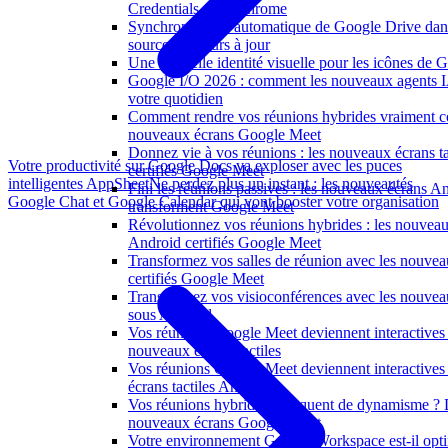
Credentials dans Chrome
Synchronisation automatique de Google Drive da
sources toujours à jour
Une nouvelle identité visuelle pour les icônes de
Google I/O 2026 : comment les nouveaux agents I
votre quotidien
Comment rendre vos réunions hybrides vraiment co
nouveaux écrans Google Meet
Donnez vie à vos réunions : les nouveaux écrans tac
Votre productivité sur Google Docs va exploser avec les puces
certifiés Google Meet
intelligentes AppSheet
Ne perdez plus un instant : les nouveautés
Fini les réunions passives : les nouveaux écrans A
Google Chat et Google Calendar qui vont booster votre organisation
transforment Google Meet
Révolutionnez vos réunions hybrides : les nouveaux
Android certifiés Google Meet
Transformez vos salles de réunion avec les nouveau
certifiés Google Meet
Transformez vos visioconférences avec les nouve
sous Android
Vos réunions Google Meet deviennent interactives 
nouveaux écrans tactiles
Vos réunions Google Meet deviennent interactive
écrans tactiles Android
Vos réunions hybrides manquent de dynamisme ? 
nouveaux écrans Google Meet
Votre environnement Google Workspace est-il opti