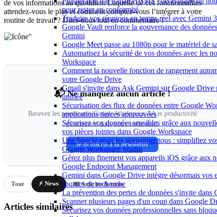
Prospection par e-mail et SMS : décryptage du no
de vos informations au quotidien. Laquelle de ces fonctionnalités
pour rester en conformité
attendez-vous le plus et comment comptez-vous l’intégrer à votre
Traduire vos réunions en temps réel avec Gemini 3
routine de travail ? Dites-nous tout en commentaire !
Google Vault renforce la gouvernance des données 
Gemini
"
Google Meet passe au 1080p pour le matériel de 
Automatisez la sécurité de vos données avec les n
Workspace
Comment la nouvelle fonction de rangement autom
votre Google Drive
Gmail s'invite dans Ask Gemini sur Google Drive 
📬 Ne manquez aucun article !
unifiée
Sécurisation des flux de données entre Google Wo
applications tierces approuvées
Recevez les nouveautés Google Workspace, IA et productivité
Sécurisez vos données sensibles grâce aux nouvelle
directement dans votre boîte mail.
vos pièces jointes dans Google Workspace
Une boucle pour les gouverner tous : simplifiez vo
Je m'inscris à la newsletter
Google Workspace Studio
Gérez plus finement vos appareils iOS grâce aux n
Google Endpoint Management
Gemini dans Google Drive intègre désormais vos
sources de recherche
⚡ News
Tout
📖 Articles & tutos
La prévention des pertes de données s'invite dan
Scanner plusieurs pages d'un coup dans Google Dr
Articles similaires
Sécurisez vos données professionnelles sans bloque