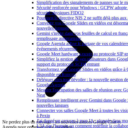
Simplification des signalements de pannes sur le 
Sécurité renforcée pour Windows : GCPW adopte d
sécurité physiques FIDO2
Pourquoi la directive NIS 2 ne suffit déjà plus aux 
Convertir vos Google Slides en vidéos est désorma
nouvelles langues
Gemini s'invite dans vos feuilles de calcul en franç
remplissage automatique
Google Agenda affine le partage de vos calendriers e
événements récurrents
Google Meet hardware s'ouvre au protocole SIP gr
Simplifiez la gestion de vos utilisateurs dans Goo
support du protocole SCIM entrant
Transformez vos Google Slides en vidéos grâce à
disponible en français
Déléguer sans tout dévoiler : la nouvelle gestion de
Google Agenda
Mesurer l'occupation des salles de réunion avec Go
Neat
Remplissage intelligent avec Gemini dans Google 
nouvelles langues
Connecter vos salles Google Meet à toutes les vis
à Pexip
J'ai donné un cerveau à mon IA : plongée dans m
Ne perdez plus un message : les nouvelles astuces Google Chat et
L'IA par l'humain ou comment redéfinir la collabora
Agenda pour organiser votre quotidien