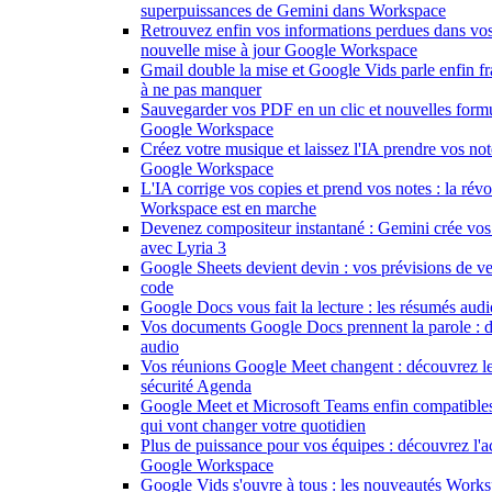
superpuissances de Gemini dans Workspace
Retrouvez enfin vos informations perdues dans vo
nouvelle mise à jour Google Workspace
Gmail double la mise et Google Vids parle enfin fr
à ne pas manquer
Sauvegarder vos PDF en un clic et nouvelles formul
Google Workspace
Créez votre musique et laissez l'IA prendre vos not
Google Workspace
L'IA corrige vos copies et prend vos notes : la rév
Workspace est en marche
Devenez compositeur instantané : Gemini crée vo
avec Lyria 3
Google Sheets devient devin : vos prévisions de ve
code
Google Docs vous fait la lecture : les résumés audi
Vos documents Google Docs prennent la parole : 
audio
Vos réunions Google Meet changent : découvrez le
sécurité Agenda
Google Meet et Microsoft Teams enfin compatible
qui vont changer votre quotidien
Plus de puissance pour vos équipes : découvrez l'a
Google Workspace
Google Vids s'ouvre à tous : les nouveautés Works