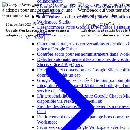
collaborateurs
Sécurité des données : Google Workspace renforce 
pièces jointes
Automatisez vos flux de travail grâce aux boucles
Workspace Studio
⏱️ 4 min
⏱️ 3 min
16 novembre 2023
•
16 novembre 2023
•
Désencombrez votre Google Drive grâce à l'intellige
Google Workspace : les 2 nouveautés à
Les deux nouveautés Google
Gemini
adopter pour une organisation et une
qui vont transformer votre o
Mai 2026
communication simplifiées
quotidienne
Comment partager vos conversations et créations G
grâce à Google Drive
Contrôle accru pour les administrateurs dans Work
Détecter automatiquement les anomalies de vos d
Sheets grâce à BigQuery
Exportation et conversion des Google Slides chiffrés
données franchit un cap
Google Meet repense l'accès à Gemini pour simplif
Intégration de NotebookLM dans Schoology : l'intel
service de l'éducation
L'interopérabilité externe entre Google Chat et Mi
disponible via NextPlane OpenHub
Prendre des décisions d'équipe devient simple ave
Chat
Renforcement des alertes de partage hors domaine
Workspace
Sécurisez vos accès Google Workspace avec les 