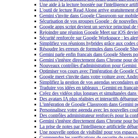
Une aide à la lecture boostée par l'intelligence art
L'outil de lecture Read Along arrive gratuitement
Gemini s'invite dans Google Classroom sur mobile et
Sécurisation de vos groupes Google : de nouvelles c
Google apps script devient un service principal de
Rejoindre une réunion Google Meet sur iOS devient
Sécurité renforcée sur Google Workspace : les alerte
Simplifiez vos réunions hybrides grâce aux codes 
Résoudre les erreurs de formules dans Google She
Gemini parle enfin français dans Google Sheets pou
Gemini s'intègre directement dans Chrome pour de 
Nouveaux contrôles d'administration pour Gemini : 
Optimiser vos cours avec l'intégration de Google
Google meet s'invite dans votre voiture avec Andr
Simplifiez la gestion de vos agendas secondaires 
Traduire vos idées en tableaux : Gemini en frança
Créez des vidéos plus longues et simultanées dan
Des avatars IA plus réalistes et interactifs débarq
L'intégration de Google Classroom dans Gemini po
Personnalisez votre agenda avec les nouvelles cou
Des contrôles administrateur renforcés pour la con
Gemini s'intègre directement dans Chrome pour boo
La prise de notes par l'intelligence artificielle dé
Une nouvelle option de visibilité pour vos espace
Comprendre les verifications de securite de votre n