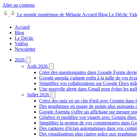
Aller au contenu
Le monde numérique de Mélanie
Accueil
Blog
Le Déclic
Vid
Accueil
Blog
Le Déclic
Vidéos
Newsletter
2026
Août 2026
Créer des questionnaires dans Google Forms devie
Google agenda s'adapte enfin à la taille de vos écr
Simplifiez vos collaborations sur Google Docs gr
Une nouvelle alerte dans Gmail pour éviter les ga
Juillet 2026
Créez des quiz en un clin d'œil avec Gemini dans
Des graphiques en nuage de points plus puissants
Google Agenda s'offre un affichage sur mesure po
Générez et modifiez vos visuels avec Gemini dir
Simplifiez la gestion de vos commentaires dans Goo
Des captures d'écran automatiques dans vos comp
Des visualisations plus claires grâce aux graphiq