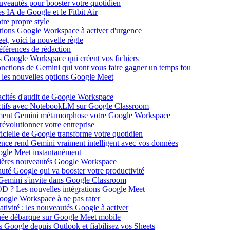
ouveautés pour booster votre quotidien
s IA de Google et le Fitbit Air
tre propre style
ations Google Workspace à activer d'urgence
et, voici la nouvelle règle
éférences de rédaction
 Google Workspace qui créent vos fichiers
 fonctions de Gemini qui vont vous faire gagner un temps fou
c les nouvelles options Google Meet
acités d'audit de Google Workspace
actifs avec NotebookLM sur Google Classroom
comment Gemini métamorphose votre Google Workspace
volutionner votre entreprise
ificielle de Google transforme votre quotidien
gence rend Gemini vraiment intelligent avec vos données
oogle Meet instantanément
rnières nouveautés Google Workspace
uté Google qui va booster votre productivité
 Gemini s'invite dans Google Classroom
YOD ? Les nouvelles intégrations Google Meet
oogle Workspace à ne pas rater
ativité : les nouveautés Google à activer
ntanée débarque sur Google Meet mobile
es Google depuis Outlook et fiabilisez vos Sheets