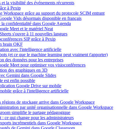
et la visibilité des événements récurrents
âce à Pexip
ogle Workspace grâce au support du protocole SCIM entrant
Google Vids désormais disponible en français
de la confidentialité dans Google Agenda
ogle Meet et le matériel Neat
heets s'ouvre à 11 nouvelles langues
ioconférences SIP grâce à Pexip
on brain OKF
ion avec l'intelligence artificielle
tbots (et ce que le machine learning peut vraiment t'apporter)
ion des données pour les entreprises
oogle Meet pour optimiser vos visioconférences
ation des graphiques en 3D
avec Gemini dans Google Slides
 est enfin possible
application Google Drive sur mobile
ile grâce à l'intelligence artificielle
es régions de stockage arrive dans Google Workspace
dministration par unité organisationnelle dans Google Workspace
room simplifie le partage pédagogique
: ce qui change pour les administrateurs
exports incrémentiels dans Google Workspace
uveautés de Gemini dans Google Classroom