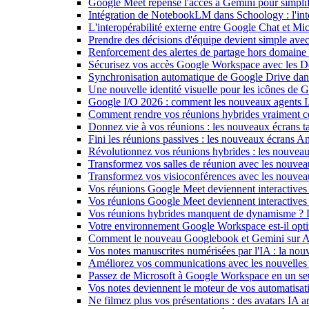
Google Meet repense l'accès à Gemini pour simplif
Intégration de NotebookLM dans Schoology : l'intell
L'interopérabilité externe entre Google Chat et M
Prendre des décisions d'équipe devient simple ave
Renforcement des alertes de partage hors domain
Sécurisez vos accès Google Workspace avec les 
Synchronisation automatique de Google Drive dan
Une nouvelle identité visuelle pour les icônes de
Google I/O 2026 : comment les nouveaux agents IA
Comment rendre vos réunions hybrides vraiment c
Donnez vie à vos réunions : les nouveaux écrans tac
Fini les réunions passives : les nouveaux écrans 
Révolutionnez vos réunions hybrides : les nouveau
Transformez vos salles de réunion avec les nouveau
Transformez vos visioconférences avec les nouve
Vos réunions Google Meet deviennent interactives 
Vos réunions Google Meet deviennent interactives
Vos réunions hybrides manquent de dynamisme ? 
Votre environnement Google Workspace est-il optim
Comment le nouveau Googlebook et Gemini sur Andr
Vos notes manuscrites numérisées par l'IA : la nouv
Améliorez vos communications avec les nouvelles
Passez de Microsoft à Google Workspace en un seu
Vos notes deviennent le moteur de vos automati
Ne filmez plus vos présentations : des avatars IA