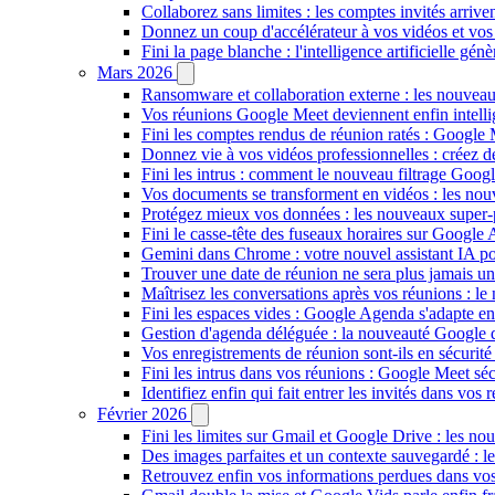
Collaborez sans limites : les comptes invités arriv
Donnez un coup d'accélérateur à vos vidéos et vos
Fini la page blanche : l'intelligence artificielle g
Mars 2026
Ransomware et collaboration externe : les nouvea
Vos réunions Google Meet deviennent enfin intellig
Fini les comptes rendus de réunion ratés : Google
Donnez vie à vos vidéos professionnelles : créez 
Fini les intrus : comment le nouveau filtrage Goog
Vos documents se transforment en vidéos : les n
Protégez mieux vos données : les nouveaux super
Fini le casse-tête des fuseaux horaires sur Google 
Gemini dans Chrome : votre nouvel assistant IA pour
Trouver une date de réunion ne sera plus jamais un
Maîtrisez les conversations après vos réunions : 
Fini les espaces vides : Google Agenda s'adapte en
Gestion d'agenda déléguée : la nouveauté Google qu
Vos enregistrements de réunion sont-ils en sécuri
Fini les intrus dans vos réunions : Google Meet sécu
Identifiez enfin qui fait entrer les invités dans vo
Février 2026
Fini les limites sur Gmail et Google Drive : les nou
Des images parfaites et un contexte sauvegardé : 
Retrouvez enfin vos informations perdues dans vo