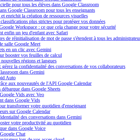
ificielle pour tous les élèves dans Google Classroom
 dans Google Classroom pour tous les enseignants
 enrichit la création de ressources visuelles
lassifications plus strictes pour protéger vos données
 Google Workspace : ce que cela change pour votre sécurité
 enfin un jeu d'enfant avec Safari
s de réinitialisation de mot de passe s'étendent à tous les administrateu
de salle Google Meet
ets en un clic avec Gemini
r booster vos feuilles de calcul
nouvelles régions et langues
gérez la confidentialité des conversations de vos collaborateurs
 Classroom dans Gemini
oid Auto
grâce aux nouveautés de l'API Google Calendar
is débarque dans Google Sheets
s Google Vids avec Veo
uent dans Google Vids
ur transformer votre quotidien d'enseignant
leurs sur Google Calendar
fidentialité des conversations dans Gemini
ster votre productivité au quotidien
barque dans Google Voice
s Google Chat
avigateur lors de vos acces cloud