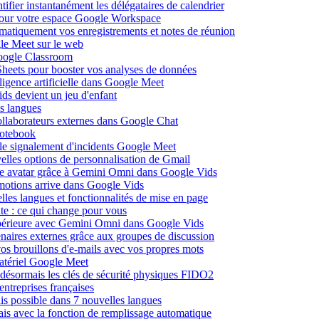
fier instantanément les délégataires de calendrier
pour votre espace Google Workspace
omatiquement vos enregistrements et notes de réunion
le Meet sur le web
Google Classroom
heets pour booster vos analyses de données
lligence artificielle dans Google Meet
ds devient un jeu d'enfant
s langues
ollaborateurs externes dans Google Chat
otebook
c le signalement d'incidents Google Meet
elles options de personnalisation de Gmail
pre avatar grâce à Gemini Omni dans Google Vids
émotions arrive dans Google Vids
les langues et fonctionnalités de mise en page
nte : ce qui change pour vous
supérieure avec Gemini Omni dans Google Vids
naires externes grâce aux groupes de discussion
os brouillons d'e-mails avec vos propres mots
matériel Google Meet
ésormais les clés de sécurité physiques FIDO2
entreprises françaises
is possible dans 7 nouvelles langues
çais avec la fonction de remplissage automatique