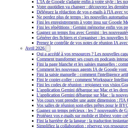
L'IA de Google s'adapte enfin à votre style : les n
Votre quotidien va changer : découvrez les dernière
Déléguez la rédaction de vos e-mails à l'IA avec vo
Ne perdez plus de temps : les nouvelles automatis
Fini les enregistrements à votre insu sur Google Me
Fini les répétitions : Gemini mémorise enfin vos pr
Gagnez un temps fou avec Gemini : les nouveautés
Générer des fichiers et s'organiser : les nouvelles
Prenez le contrôle de vos notes de réunion IA ave
Avril 2026
Qui a accédé à vos ressources ? Les nouvelles cap
Comment transformer ses cours en podcasts inter
Fini la page blanche et les saisies manuelles : 
Comment les nouveaux agents IA de Google vont ré
Fini la saisie manuelle : comment l'intelligence art
Fini le copier-coller : comment Workspace Intelli
Fini les codes de réunion : rejoignez vos visios G
L'application Gemini débarque sur Mac et les de
L'application Gemini débarque sur Mac : la nouvea
Vos cours vont prendre une autre dimension : l'IA
Vos salles de réunion sont-elles prêtes pour le B
Gagnez un temps précieux : les 7 nouveautés de G
Protégez vos e-mails sur mobile et libérez votre cré
Fini la barrière de la langue : la traduction insta
Simplifiez la collaboration : réservez vos ressourc