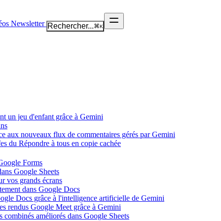
éos
Newsletter
Rechercher...
⌘
K
nt un jeu d'enfant grâce à Gemini
ans
âce aux nouveaux flux de commentaires gérés par Gemini
ffes du Répondre à tous en copie cachée
 Google Forms
 dans Google Sheets
ur vos grands écrans
ectement dans Google Docs
gle Docs grâce à l'intelligence artificielle de Gemini
tes rendus Google Meet grâce à Gemini
ues combinés améliorés dans Google Sheets