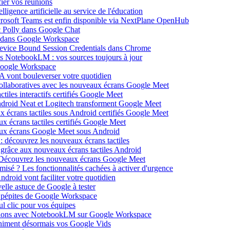
ier vos réunions
igence artificielle au service de l'éducation
icrosoft Teams est enfin disponible via NextPlane OpenHub
c Polly dans Google Chat
e dans Google Workspace
Device Bound Session Credentials dans Chrome
s NotebookLM : vos sources toujours à jour
 Google Workspace
 vont bouleverser votre quotidien
ollaboratives avec les nouveaux écrans Google Meet
tiles interactifs certifiés Google Meet
Android Neat et Logitech transforment Google Meet
x écrans tactiles sous Android certifiés Google Meet
x écrans tactiles certifiés Google Meet
aux écrans Google Meet sous Android
: découvrez les nouveaux écrans tactiles
 grâce aux nouveaux écrans tactiles Android
Découvrez les nouveaux écrans Google Meet
isé ? Les fonctionnalités cachées à activer d'urgence
oid vont faciliter votre quotidien
elle astuce de Google à tester
 pépites de Google Workspace
l clic pour vos équipes
sations avec NotebookLM sur Google Workspace
 animent désormais vos Google Vids