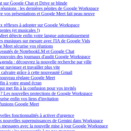
ent sur Google Chat et Drive se blinde
 réunions : les dernières pépites de Google Workspace
énère vos présentations et Google Meet fait peau neuve
ux réflexes à adopter sur Google Workspace
entes (et musicales !)
 Meet détecte enfin votre langue automatiquement
des musiques sur mesure avec l'IA de Google Vids
le Meet sécurise vos réunions
ouveautés de NotebookLM et Google Chat
-pouvoirs des journaux d'audit Google Workspace
Agenda : découvrez la nouvelle recherche par ville
 naviguer et travailler plus vite
 calvaire grâce à cette nouveauté Gmail
le nouveau réglage Google Meet
fin à votre grand écran
i met fin à la confusion pour vos invités
té ? Les nouvelles protections de Google Workspace
rise enfin vos liens d'invitation
s réunions Google Meet
velles fonctionnalités à activer d'urgence
les nouvelles superpuissances de Gemini dans Workspace
s messages avec la nouvelle mise à jour Google Workspace