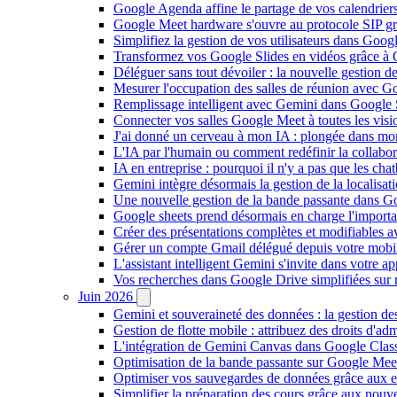
Google Agenda affine le partage de vos calendriers 
Google Meet hardware s'ouvre au protocole SIP gr
Simplifiez la gestion de vos utilisateurs dans Go
Transformez vos Google Slides en vidéos grâce à 
Déléguer sans tout dévoiler : la nouvelle gestion 
Mesurer l'occupation des salles de réunion avec Go
Remplissage intelligent avec Gemini dans Google S
Connecter vos salles Google Meet à toutes les vis
J'ai donné un cerveau à mon IA : plongée dans m
L'IA par l'humain ou comment redéfinir la collaborat
IA en entreprise : pourquoi il n'y a pas que les cha
Gemini intègre désormais la gestion de la localisat
Une nouvelle gestion de la bande passante dans G
Google sheets prend désormais en charge l'import
Créer des présentations complètes et modifiables 
Gérer un compte Gmail délégué depuis votre mobile
L'assistant intelligent Gemini s'invite dans votre 
Vos recherches dans Google Drive simplifiées sur mob
Juin 2026
Gemini et souveraineté des données : la gestion d
Gestion de flotte mobile : attribuez des droits d'a
L'intégration de Gemini Canvas dans Google Class
Optimisation de la bande passante sur Google Meet 
Optimiser vos sauvegardes de données grâce aux 
Simplifier la préparation des cours grâce aux no