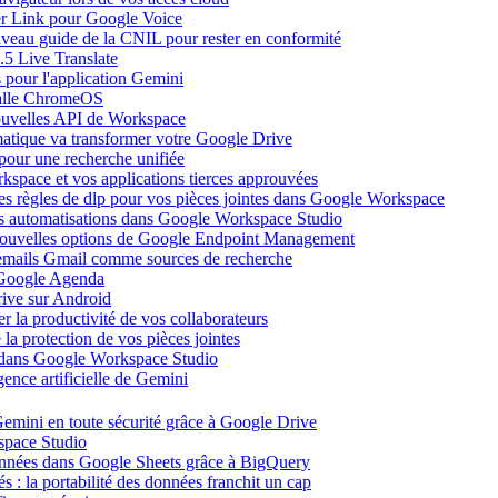
ier Link pour Google Voice
uveau guide de la CNIL pour rester en conformité
.5 Live Translate
 pour l'application Gemini
salle ChromeOS
nouvelles API de Workspace
atique va transformer votre Google Drive
pour une recherche unifiée
kspace et vos applications tierces approuvées
es règles de dlp pour vos pièces jointes dans Google Workspace
vos automatisations dans Google Workspace Studio
 nouvelles options de Google Endpoint Management
emails Gmail comme sources de recherche
s Google Agenda
ive sur Android
r la productivité de vos collaborateurs
a protection de vos pièces jointes
s dans Google Workspace Studio
ence artificielle de Gemini
emini en toute sécurité grâce à Google Drive
space Studio
onnées dans Google Sheets grâce à BigQuery
s : la portabilité des données franchit un cap