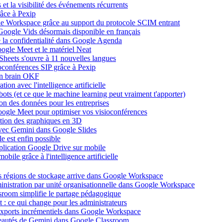
et la visibilité des événements récurrents
âce à Pexip
ogle Workspace grâce au support du protocole SCIM entrant
Google Vids désormais disponible en français
de la confidentialité dans Google Agenda
ogle Meet et le matériel Neat
heets s'ouvre à 11 nouvelles langues
ioconférences SIP grâce à Pexip
on brain OKF
ion avec l'intelligence artificielle
tbots (et ce que le machine learning peut vraiment t'apporter)
ion des données pour les entreprises
oogle Meet pour optimiser vos visioconférences
ation des graphiques en 3D
avec Gemini dans Google Slides
 est enfin possible
application Google Drive sur mobile
ile grâce à l'intelligence artificielle
es régions de stockage arrive dans Google Workspace
dministration par unité organisationnelle dans Google Workspace
room simplifie le partage pédagogique
: ce qui change pour les administrateurs
exports incrémentiels dans Google Workspace
uveautés de Gemini dans Google Classroom