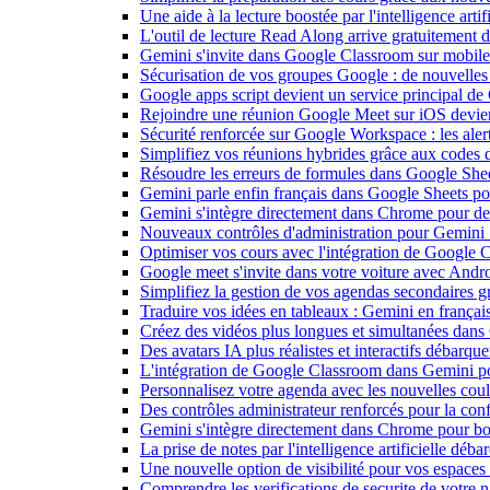
Une aide à la lecture boostée par l'intelligence art
L'outil de lecture Read Along arrive gratuitement
Gemini s'invite dans Google Classroom sur mobile et
Sécurisation de vos groupes Google : de nouvelles c
Google apps script devient un service principal de
Rejoindre une réunion Google Meet sur iOS devient
Sécurité renforcée sur Google Workspace : les alerte
Simplifiez vos réunions hybrides grâce aux codes 
Résoudre les erreurs de formules dans Google She
Gemini parle enfin français dans Google Sheets pou
Gemini s'intègre directement dans Chrome pour de 
Nouveaux contrôles d'administration pour Gemini : 
Optimiser vos cours avec l'intégration de Google
Google meet s'invite dans votre voiture avec Andr
Simplifiez la gestion de vos agendas secondaires 
Traduire vos idées en tableaux : Gemini en frança
Créez des vidéos plus longues et simultanées dan
Des avatars IA plus réalistes et interactifs débarq
L'intégration de Google Classroom dans Gemini po
Personnalisez votre agenda avec les nouvelles cou
Des contrôles administrateur renforcés pour la con
Gemini s'intègre directement dans Chrome pour boo
La prise de notes par l'intelligence artificielle dé
Une nouvelle option de visibilité pour vos espace
Comprendre les verifications de securite de votre n