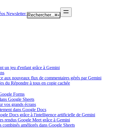
éos
Newsletter
Rechercher...
⌘
K
nt un jeu d'enfant grâce à Gemini
ans
âce aux nouveaux flux de commentaires gérés par Gemini
ffes du Répondre à tous en copie cachée
 Google Forms
 dans Google Sheets
ur vos grands écrans
ectement dans Google Docs
gle Docs grâce à l'intelligence artificielle de Gemini
tes rendus Google Meet grâce à Gemini
ues combinés améliorés dans Google Sheets