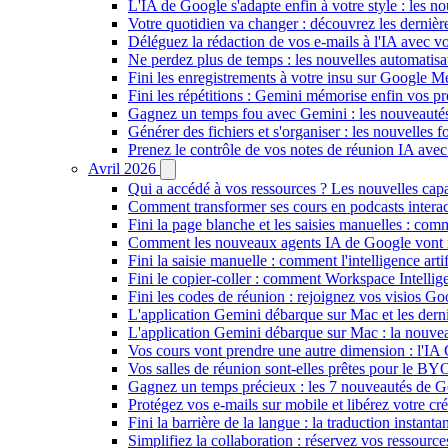
L'IA de Google s'adapte enfin à votre style : les n
Votre quotidien va changer : découvrez les dernière
Déléguez la rédaction de vos e-mails à l'IA avec vo
Ne perdez plus de temps : les nouvelles automatis
Fini les enregistrements à votre insu sur Google Me
Fini les répétitions : Gemini mémorise enfin vos pr
Gagnez un temps fou avec Gemini : les nouveautés
Générer des fichiers et s'organiser : les nouvelles
Prenez le contrôle de vos notes de réunion IA ave
Avril 2026
Qui a accédé à vos ressources ? Les nouvelles cap
Comment transformer ses cours en podcasts inter
Fini la page blanche et les saisies manuelles : 
Comment les nouveaux agents IA de Google vont ré
Fini la saisie manuelle : comment l'intelligence art
Fini le copier-coller : comment Workspace Intelli
Fini les codes de réunion : rejoignez vos visios G
L'application Gemini débarque sur Mac et les de
L'application Gemini débarque sur Mac : la nouvea
Vos cours vont prendre une autre dimension : l'IA
Vos salles de réunion sont-elles prêtes pour le B
Gagnez un temps précieux : les 7 nouveautés de G
Protégez vos e-mails sur mobile et libérez votre cré
Fini la barrière de la langue : la traduction insta
Simplifiez la collaboration : réservez vos ressourc