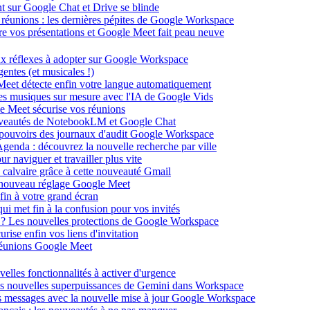
ent sur Google Chat et Drive se blinde
 réunions : les dernières pépites de Google Workspace
énère vos présentations et Google Meet fait peau neuve
ux réflexes à adopter sur Google Workspace
entes (et musicales !)
 Meet détecte enfin votre langue automatiquement
des musiques sur mesure avec l'IA de Google Vids
le Meet sécurise vos réunions
ouveautés de NotebookLM et Google Chat
-pouvoirs des journaux d'audit Google Workspace
Agenda : découvrez la nouvelle recherche par ville
 naviguer et travailler plus vite
 calvaire grâce à cette nouveauté Gmail
le nouveau réglage Google Meet
fin à votre grand écran
i met fin à la confusion pour vos invités
té ? Les nouvelles protections de Google Workspace
rise enfin vos liens d'invitation
s réunions Google Meet
velles fonctionnalités à activer d'urgence
les nouvelles superpuissances de Gemini dans Workspace
s messages avec la nouvelle mise à jour Google Workspace