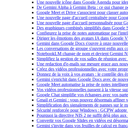
Une nouvelle icône dans Google Agenda pour identi
De Gemini Alpha à Gemini Beta : ce qui change 
Google Meet et Drive s'associent pour classer aut
Une nouvelle page d'accueil centralisée pour Goog
Une nouvelle page d'accueil personnalisée pour 
Des graphiques combinés simplifiés dans Google S
Configurez la prise de notes automatique par l'inte
Diriger les émotions des avatars IA dans Google Vi
Gemini dans Google Docs s'ouvre à onze nouvelle
Les conversations de groupe s'ouvrent enfin aux c
NotebookLM change de nom et devient Gemini N
Simplifiez la gestion de vos salles de réunion ave
Une redaction d'e-mails sur mesure grace aux nouv
Créez des vidéos professionnelles avec votre pro
Donnez de la voix à vos avatars : le contrôle des 
Gemini s'enrichit dans Google Docs avec de nouvel
Google Meet automatise la prise de notes intellige
Vos vidéos professionnelles passent à la vitesse 
Google Chat simplifie vos échanges avec vos parte
Gmail et Gemini : vous pouvez désormais affiner v
Simplification des signalements de pannes sur le 
Sécurité renforcée pour Windows : GCPW adopte d
Pourquoi la directive NIS 2 ne suffit déjà plus aux 
Convertir vos Google Slides en vidéos est désorma
Gemini s'invite dans vos feuilles de calcul en fran