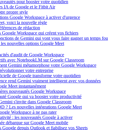
ouveautés pour booster votre quotidien
s IA de Google et le Fitbit Air
tre propre style
ations Google Workspace à activer d'urgence
et, voici la nouvelle règle
éférences de rédaction
 Google Workspace qui créent vos fichiers
 fonctions de Gemini qui vont vous faire gagner un temps fou
c les nouvelles options Google Meet
acités d'audit de Google Workspace
actifs avec NotebookLM sur Google Classroom
comment Gemini métamorphose votre Google Workspace
volutionner votre entreprise
ificielle de Google transforme votre quotidien
gence rend Gemini vraiment intelligent avec vos données
oogle Meet instantanément
rnières nouveautés Google Workspace
uté Google qui va booster votre productivité
 Gemini s'invite dans Google Classroom
YOD ? Les nouvelles intégrations Google Meet
oogle Workspace à ne pas rater
ativité : les nouveautés Google à activer
ntanée débarque sur Google Meet mobile
es Google depuis Outlook et fiabilisez vos Sheets