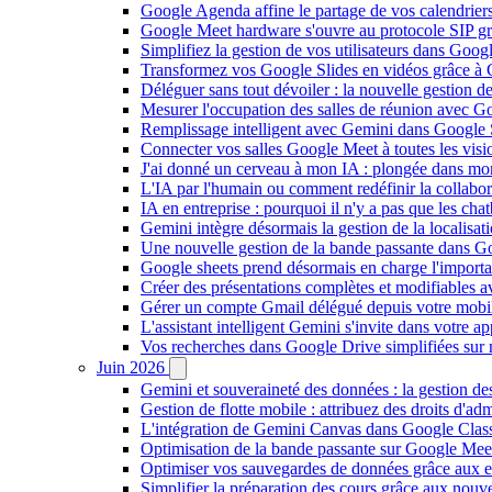
Google Agenda affine le partage de vos calendriers 
Google Meet hardware s'ouvre au protocole SIP gr
Simplifiez la gestion de vos utilisateurs dans Go
Transformez vos Google Slides en vidéos grâce à 
Déléguer sans tout dévoiler : la nouvelle gestion 
Mesurer l'occupation des salles de réunion avec Go
Remplissage intelligent avec Gemini dans Google S
Connecter vos salles Google Meet à toutes les vis
J'ai donné un cerveau à mon IA : plongée dans m
L'IA par l'humain ou comment redéfinir la collaborat
IA en entreprise : pourquoi il n'y a pas que les cha
Gemini intègre désormais la gestion de la localisat
Une nouvelle gestion de la bande passante dans G
Google sheets prend désormais en charge l'import
Créer des présentations complètes et modifiables 
Gérer un compte Gmail délégué depuis votre mobile
L'assistant intelligent Gemini s'invite dans votre 
Vos recherches dans Google Drive simplifiées sur mob
Juin 2026
Gemini et souveraineté des données : la gestion d
Gestion de flotte mobile : attribuez des droits d'a
L'intégration de Gemini Canvas dans Google Class
Optimisation de la bande passante sur Google Meet 
Optimiser vos sauvegardes de données grâce aux 
Simplifier la préparation des cours grâce aux no