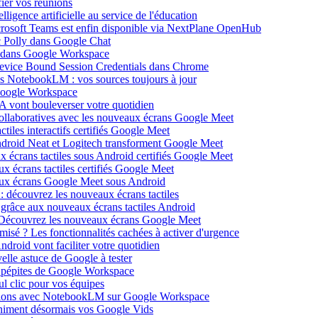
ier vos réunions
igence artificielle au service de l'éducation
icrosoft Teams est enfin disponible via NextPlane OpenHub
c Polly dans Google Chat
e dans Google Workspace
Device Bound Session Credentials dans Chrome
s NotebookLM : vos sources toujours à jour
 Google Workspace
 vont bouleverser votre quotidien
ollaboratives avec les nouveaux écrans Google Meet
tiles interactifs certifiés Google Meet
Android Neat et Logitech transforment Google Meet
x écrans tactiles sous Android certifiés Google Meet
x écrans tactiles certifiés Google Meet
aux écrans Google Meet sous Android
: découvrez les nouveaux écrans tactiles
 grâce aux nouveaux écrans tactiles Android
Découvrez les nouveaux écrans Google Meet
isé ? Les fonctionnalités cachées à activer d'urgence
oid vont faciliter votre quotidien
elle astuce de Google à tester
 pépites de Google Workspace
l clic pour vos équipes
sations avec NotebookLM sur Google Workspace
 animent désormais vos Google Vids