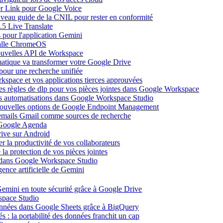
ier Link pour Google Voice
uveau guide de la CNIL pour rester en conformité
.5 Live Translate
 pour l'application Gemini
salle ChromeOS
nouvelles API de Workspace
atique va transformer votre Google Drive
pour une recherche unifiée
kspace et vos applications tierces approuvées
es règles de dlp pour vos pièces jointes dans Google Workspace
vos automatisations dans Google Workspace Studio
 nouvelles options de Google Endpoint Management
emails Gmail comme sources de recherche
s Google Agenda
ive sur Android
r la productivité de vos collaborateurs
a protection de vos pièces jointes
s dans Google Workspace Studio
ence artificielle de Gemini
emini en toute sécurité grâce à Google Drive
space Studio
onnées dans Google Sheets grâce à BigQuery
s : la portabilité des données franchit un cap