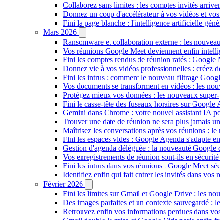
Collaborez sans limites : les comptes invités arriv
Donnez un coup d'accélérateur à vos vidéos et vos
Fini la page blanche : l'intelligence artificielle g
Mars 2026
Ransomware et collaboration externe : les nouvea
Vos réunions Google Meet deviennent enfin intellig
Fini les comptes rendus de réunion ratés : Google
Donnez vie à vos vidéos professionnelles : créez 
Fini les intrus : comment le nouveau filtrage Goog
Vos documents se transforment en vidéos : les n
Protégez mieux vos données : les nouveaux super
Fini le casse-tête des fuseaux horaires sur Google 
Gemini dans Chrome : votre nouvel assistant IA pour
Trouver une date de réunion ne sera plus jamais un
Maîtrisez les conversations après vos réunions : 
Fini les espaces vides : Google Agenda s'adapte en
Gestion d'agenda déléguée : la nouveauté Google qu
Vos enregistrements de réunion sont-ils en sécuri
Fini les intrus dans vos réunions : Google Meet sécu
Identifiez enfin qui fait entrer les invités dans vo
Février 2026
Fini les limites sur Gmail et Google Drive : les nou
Des images parfaites et un contexte sauvegardé : 
Retrouvez enfin vos informations perdues dans vo