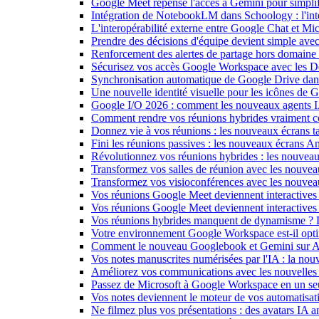
Google Meet repense l'accès à Gemini pour simplif
Intégration de NotebookLM dans Schoology : l'intell
L'interopérabilité externe entre Google Chat et M
Prendre des décisions d'équipe devient simple ave
Renforcement des alertes de partage hors domain
Sécurisez vos accès Google Workspace avec les 
Synchronisation automatique de Google Drive dan
Une nouvelle identité visuelle pour les icônes de
Google I/O 2026 : comment les nouveaux agents IA
Comment rendre vos réunions hybrides vraiment c
Donnez vie à vos réunions : les nouveaux écrans tac
Fini les réunions passives : les nouveaux écrans 
Révolutionnez vos réunions hybrides : les nouveau
Transformez vos salles de réunion avec les nouveau
Transformez vos visioconférences avec les nouve
Vos réunions Google Meet deviennent interactives 
Vos réunions Google Meet deviennent interactives
Vos réunions hybrides manquent de dynamisme ? 
Votre environnement Google Workspace est-il optim
Comment le nouveau Googlebook et Gemini sur Andr
Vos notes manuscrites numérisées par l'IA : la nouv
Améliorez vos communications avec les nouvelles
Passez de Microsoft à Google Workspace en un seu
Vos notes deviennent le moteur de vos automati
Ne filmez plus vos présentations : des avatars IA