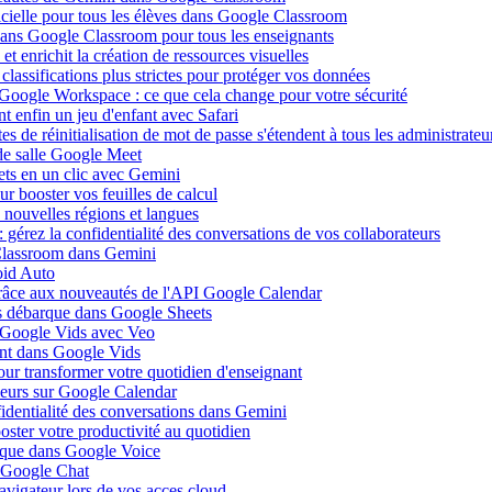
ificielle pour tous les élèves dans Google Classroom
 dans Google Classroom pour tous les enseignants
 enrichit la création de ressources visuelles
lassifications plus strictes pour protéger vos données
 Google Workspace : ce que cela change pour votre sécurité
 enfin un jeu d'enfant avec Safari
s de réinitialisation de mot de passe s'étendent à tous les administrateu
de salle Google Meet
ets en un clic avec Gemini
r booster vos feuilles de calcul
nouvelles régions et langues
gérez la confidentialité des conversations de vos collaborateurs
 Classroom dans Gemini
oid Auto
grâce aux nouveautés de l'API Google Calendar
is débarque dans Google Sheets
s Google Vids avec Veo
uent dans Google Vids
ur transformer votre quotidien d'enseignant
leurs sur Google Calendar
fidentialité des conversations dans Gemini
ster votre productivité au quotidien
barque dans Google Voice
s Google Chat
avigateur lors de vos acces cloud