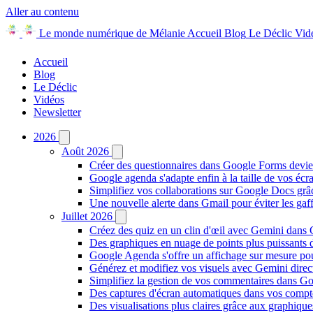
Aller au contenu
Le monde numérique de Mélanie
Accueil
Blog
Le Déclic
Vid
Accueil
Blog
Le Déclic
Vidéos
Newsletter
2026
Août 2026
Créer des questionnaires dans Google Forms devie
Google agenda s'adapte enfin à la taille de vos écr
Simplifiez vos collaborations sur Google Docs gr
Une nouvelle alerte dans Gmail pour éviter les ga
Juillet 2026
Créez des quiz en un clin d'œil avec Gemini dans
Des graphiques en nuage de points plus puissants
Google Agenda s'offre un affichage sur mesure po
Générez et modifiez vos visuels avec Gemini dir
Simplifiez la gestion de vos commentaires dans Goo
Des captures d'écran automatiques dans vos comp
Des visualisations plus claires grâce aux graphiq