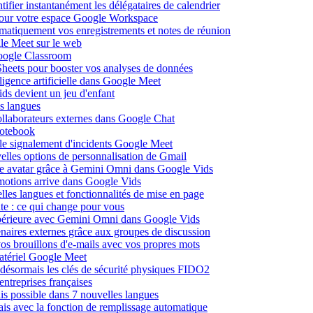
fier instantanément les délégataires de calendrier
pour votre espace Google Workspace
omatiquement vos enregistrements et notes de réunion
le Meet sur le web
Google Classroom
heets pour booster vos analyses de données
lligence artificielle dans Google Meet
ds devient un jeu d'enfant
s langues
ollaborateurs externes dans Google Chat
otebook
c le signalement d'incidents Google Meet
elles options de personnalisation de Gmail
pre avatar grâce à Gemini Omni dans Google Vids
émotions arrive dans Google Vids
les langues et fonctionnalités de mise en page
nte : ce qui change pour vous
supérieure avec Gemini Omni dans Google Vids
naires externes grâce aux groupes de discussion
os brouillons d'e-mails avec vos propres mots
matériel Google Meet
ésormais les clés de sécurité physiques FIDO2
entreprises françaises
is possible dans 7 nouvelles langues
çais avec la fonction de remplissage automatique