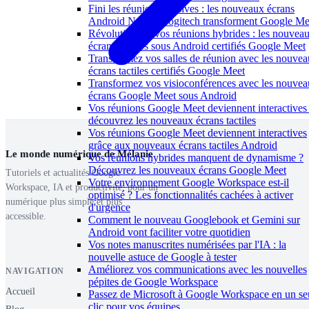
Fini les réunions passives : les nouveaux écrans
Android Neat et Logitech transforment Google Me
Révolutionnez vos réunions hybrides : les nouvea
écrans tactiles sous Android certifiés Google Meet
Transformez vos salles de réunion avec les nouve
écrans tactiles certifiés Google Meet
Transformez vos visioconférences avec les nouve
écrans Google Meet sous Android
Vos réunions Google Meet deviennent interactives 
découvrez les nouveaux écrans tactiles
Vos réunions Google Meet deviennent interactives
grâce aux nouveaux écrans tactiles Android
Le monde numérique de Mélanie
Vos réunions hybrides manquent de dynamisme ?
Découvrez les nouveaux écrans Google Meet
Tutoriels et actualités Google
Votre environnement Google Workspace est-il
Workspace, IA et productivité, pour un
optimisé ? Les fonctionnalités cachées à activer
numérique plus simple et plus
d'urgence
accessible.
Comment le nouveau Googlebook et Gemini sur
Android vont faciliter votre quotidien
Vos notes manuscrites numérisées par l'IA : la
nouvelle astuce de Google à tester
Améliorez vos communications avec les nouvelles
NAVIGATION
pépites de Google Workspace
Accueil
Passez de Microsoft à Google Workspace en un se
clic pour vos équipes