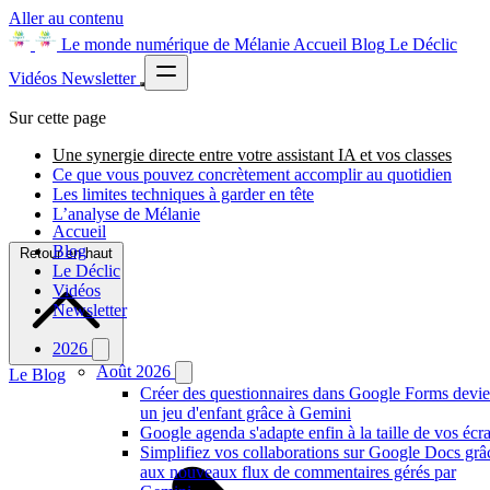
Aller au contenu
Le monde numérique de Mélanie
Accueil
Blog
Le Déclic
Vidéos
Newsletter
Sur cette page
Une synergie directe entre votre assistant IA et vos classes
Ce que vous pouvez concrètement accomplir au quotidien
Les limites techniques à garder en tête
L’analyse de Mélanie
Accueil
Blog
Retour en haut
Le Déclic
Vidéos
Newsletter
2026
Août 2026
Le Blog
Créer des questionnaires dans Google Forms devie
un jeu d'enfant grâce à Gemini
Google agenda s'adapte enfin à la taille de vos écr
Simplifiez vos collaborations sur Google Docs grâ
aux nouveaux flux de commentaires gérés par