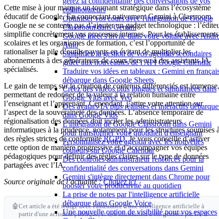
gérez la confidentialité des conversations de vos
Cette mise à jour marque un tournant stratégique dans l’écosystème
collaborateurs
éducatif de Google. En connectant nativement Gemini à Classroom,
Optimiser vos cours avec l'intégration de Google
Google ne se contente pas d’ajouter un gadget technologique : l’édite
Classroom dans Gemini
simplifie concrètement vos processus internes. Pour les établissements
Google meet s'invite dans votre voiture avec Andr
scolaires et les organismes de formation, c’est l’opportunité de
Auto
rationaliser la pile d’outils payants en évitant de multiplier les
Simplifiez la gestion de vos agendas secondaires
abonnements à des générateurs de cours tiers ou à des assistants IA
grâce aux nouveautés de l'API Google Calendar
spécialisés.
Traduire vos idées en tableaux : Gemini en françai
débarque dans Google Sheets
Le gain de temps sur la création de contenus différenciés est immense
Créez des vidéos plus longues et simultanées dans
permettant de redonner de la valeur à la relation humaine entre
Google Vids avec Veo
l’enseignant et l’apprenant. Cependant, j’attire votre attention sur
Des avatars IA plus réalistes et interactifs débarque
l’aspect de la souveraineté des données. L’absence temporaire de
dans Google Vids
régionalisation des données doit inciter les administrateurs
L'intégration de Google Classroom dans Gemini
informatiques à la prudence, notamment pour les structures soumises 
pour transformer votre quotidien d'enseignant
des règles strictes de conformité
RGPD
. Je vous conseille d’activer
Personnalisez votre agenda avec les nouvelles
cette option de manière progressive et d’accompagner vos équipes
couleurs sur Google Calendar
pédagogiques pour définir des règles claires sur le type de données
Des contrôles administrateur renforcés pour la
partagées avec l’IA.
confidentialité des conversations dans Gemini
Gemini s'intègre directement dans Chrome pour
Source originale de l’actualité :
Cliquez ici
booster votre productivité au quotidien
La prise de notes par l'intelligence artificielle
débarque dans Google Voice
🤖
Cet article a été rédigé avec l'assistance d'une intelligence artificielle à
Une nouvelle option de visibilité pour vos espaces
partir d'une actualité publique, et son illustration a été générée par IA. Il