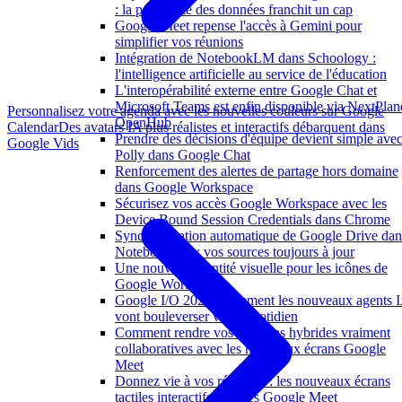
: la portabilité des données franchit un cap
Google Meet repense l'accès à Gemini pour
simplifier vos réunions
Intégration de NotebookLM dans Schoology :
l'intelligence artificielle au service de l'éducation
L'interopérabilité externe entre Google Chat et
Microsoft Teams est enfin disponible via NextPlan
Personnalisez votre agenda avec les nouvelles couleurs sur Google
OpenHub
Calendar
Des avatars IA plus réalistes et interactifs débarquent dans
Prendre des décisions d'équipe devient simple ave
Google Vids
Polly dans Google Chat
Renforcement des alertes de partage hors domaine
dans Google Workspace
Sécurisez vos accès Google Workspace avec les
Device Bound Session Credentials dans Chrome
Synchronisation automatique de Google Drive dan
NotebookLM : vos sources toujours à jour
Une nouvelle identité visuelle pour les icônes de
Google Workspace
Google I/O 2026 : comment les nouveaux agents 
vont bouleverser votre quotidien
Comment rendre vos réunions hybrides vraiment
collaboratives avec les nouveaux écrans Google
Meet
Donnez vie à vos réunions : les nouveaux écrans
tactiles interactifs certifiés Google Meet