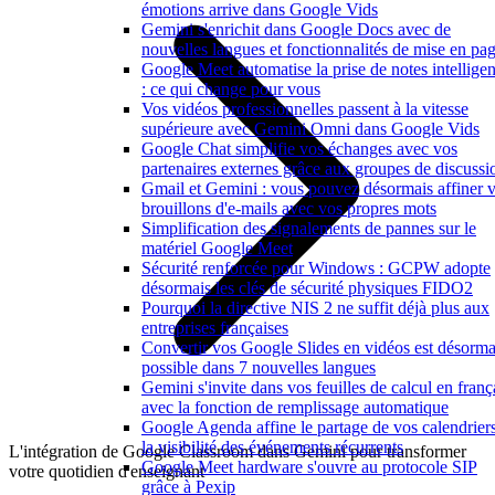
émotions arrive dans Google Vids
Gemini s'enrichit dans Google Docs avec de
nouvelles langues et fonctionnalités de mise en pa
Google Meet automatise la prise de notes intelligen
: ce qui change pour vous
Vos vidéos professionnelles passent à la vitesse
supérieure avec Gemini Omni dans Google Vids
Google Chat simplifie vos échanges avec vos
partenaires externes grâce aux groupes de discussi
Gmail et Gemini : vous pouvez désormais affiner 
brouillons d'e-mails avec vos propres mots
Simplification des signalements de pannes sur le
matériel Google Meet
Sécurité renforcée pour Windows : GCPW adopte
désormais les clés de sécurité physiques FIDO2
Pourquoi la directive NIS 2 ne suffit déjà plus aux
entreprises françaises
Convertir vos Google Slides en vidéos est désorma
possible dans 7 nouvelles langues
Gemini s'invite dans vos feuilles de calcul en franç
avec la fonction de remplissage automatique
Google Agenda affine le partage de vos calendriers
la visibilité des événements récurrents
L'intégration de Google Classroom dans Gemini pour transformer
Google Meet hardware s'ouvre au protocole SIP
votre quotidien d'enseignant
grâce à Pexip