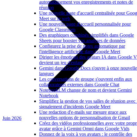
automatiquement vos enregistrements et notes de
réunion
Une nouvelle page d'accueil centralisée pour Goog
Meet sur le web
Une nouvelle page d'accueil personnalisée pour
Google Classroom
Des graphiques combinés simplifiés dans Google
Sheets pour booster vos analyses de données
Configurez la prise de notes automatique par
l'intelligence artificielle dans Google Meet
Diriger les émotions des avatars IA dans Google V
devient un jeu d'enfant
Gemini dans Google Docs s'ouvre à onze nouvelle
langues
Les conversations de groupe s'ouvrent enfin aux
collaborateurs externes dans Google Chat
NotebookLM change de nom et devient Gemini
Notebook
Simplifiez la gestion de vos salles de réunion avec 
signalement d'incidents Google Meet
Une redaction d'e-mails sur mesure grace aux
nouvelles options de personnalisation de Gmail
Juin 2026
Créez des vidéos professionnelles avec votre propr
avatar grâce à Gemini Omni dans Google Vids
Donnez de la voix à vos avatars : le contrôle des