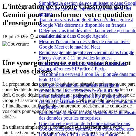
Simplifiez la gestion de vos utilisateurs dans Goog
L'intégration de Google Classroom dans
Workspace grâce au support du protocole SCIM
Gemini pour transformer votre quotidien
entrant
Transformez vos Google Slides en vidéos grâce à
d'enseignant
Google Vids désormais disponible en français
Déléguer sans tout dévoiler : la nouvelle gestion de
confidentialité dans Google Agenda
18 juin 2026
·
⏱️ 4 min de lecture
Mesurer l'occupation des salles de réunion avec
Google Meet et le matériel Neat
Remplissage intelligent avec Gemini dans Google
Sheets s'ouvre à 11 nouvelles langues
Une synergie directe entre votre assistant
Connecter vos salles Google Meet à toutes les
visioconférences SIP grâce à Pexip
IA et vos classes
J'ai donné un cerveau à mon IA : plongée dans mo
brain OKF
La préparation des cours et le suivi administratif représentent une part
L'IA par l'humain ou comment redéfinir la
considérable du temps de travail des enseignants. Pour répondre à ce
collaboration avec l'intelligence artificielle
défi, Google déploie une mise à jour majeure : l’intégration directe de
IA en entreprise : pourquoi il n'y a pas que les
Google Classroom au sein de
Gemini
. Cette nouvelle passerelle perm
chatbots (et ce que le machine learning peut vraim
à l’intelligence artificielle de comprendre précisément le contexte de
t'apporter)
vos cours pour vous proposer des réponses et des ressources ultra-
Gemini intègre désormais la gestion de la localisat
ciblées.
des données pour les entreprises
Une nouvelle gestion de la bande passante dans
En utilisant simplement la commande
@Classroom
dans votre
Google Meet pour optimiser vos visioconférences
interface Gemini, vous pouvez désormais connecter votre assistant
Google sheets prend désormais en charge