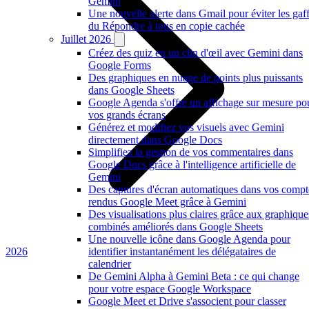
Gemini
Une nouvelle alerte dans Gmail pour éviter les gaf
du Répondre à tous en copie cachée
Juillet 2026
Créez des quiz en un clin d'œil avec Gemini dans
Google Forms
Des graphiques en nuage de points plus puissants
dans Google Sheets
Google Agenda s'offre un affichage sur mesure po
vos grands écrans
Générez et modifiez vos visuels avec Gemini
directement dans Google Docs
Simplifiez la gestion de vos commentaires dans
Google Docs grâce à l'intelligence artificielle de
Gemini
Des captures d'écran automatiques dans vos compt
rendus Google Meet grâce à Gemini
Des visualisations plus claires grâce aux graphique
combinés améliorés dans Google Sheets
Une nouvelle icône dans Google Agenda pour
2026
identifier instantanément les délégataires de
calendrier
De Gemini Alpha à Gemini Beta : ce qui change
pour votre espace Google Workspace
Google Meet et Drive s'associent pour classer