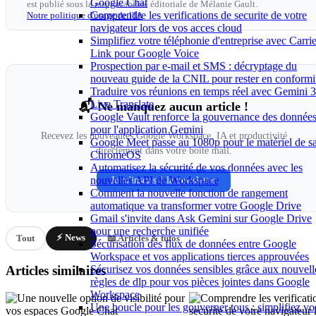
Google Chat
est publié sous la responsabilité éditoriale de Mélanie Gault.
Comprendre les verifications de securite de votre
Notre politique d'usage de l'IA
navigateur lors de vos acces cloud
Simplifiez votre téléphonie d'entreprise avec Carrie
Link pour Google Voice
Prospection par e-mail et SMS : décryptage du
nouveau guide de la CNIL pour rester en conformi
Traduire vos réunions en temps réel avec Gemini 3
Live Translate
📬 Ne manquez aucun article !
Google Vault renforce la gouvernance des donnée
pour l'application Gemini
Recevez les nouveautés Google Workspace, IA et productivité
Google Meet passe au 1080p pour le matériel de sa
directement dans votre boîte mail.
ChromeOS
Automatisez la sécurité de vos données avec les
nouvelles API de Workspace
Je m'inscris à la newsletter
Comment la nouvelle fonction de rangement
automatique va transformer votre Google Drive
Gmail s'invite dans Ask Gemini sur Google Drive
pour une recherche unifiée
⚡ News
Tout
📖 Articles & tutos
Sécurisation des flux de données entre Google
Workspace et vos applications tierces approuvées
Sécurisez vos données sensibles grâce aux nouvell
Articles similaires
règles de dlp pour vos pièces jointes dans Google
Workspace
Une boucle pour les gouverner tous : simplifiez vo