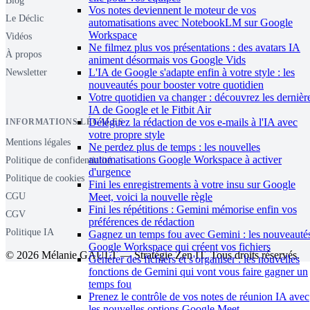
Blog
Vos notes deviennent le moteur de vos
Le Déclic
automatisations avec NotebookLM sur Google
Workspace
Vidéos
Ne filmez plus vos présentations : des avatars IA
À propos
animent désormais vos Google Vids
L'IA de Google s'adapte enfin à votre style : les
Newsletter
nouveautés pour booster votre quotidien
Votre quotidien va changer : découvrez les dernièr
IA de Google et le Fitbit Air
Déléguez la rédaction de vos e-mails à l'IA avec
INFORMATIONS LÉGALES
votre propre style
Mentions légales
Ne perdez plus de temps : les nouvelles
automatisations Google Workspace à activer
Politique de confidentialité
d'urgence
Politique de cookies
Fini les enregistrements à votre insu sur Google
Meet, voici la nouvelle règle
CGU
Fini les répétitions : Gemini mémorise enfin vos
CGV
préférences de rédaction
Politique IA
Gagnez un temps fou avec Gemini : les nouveauté
Google Workspace qui créent vos fichiers
© 2026 Mélanie GAULT — Stratégie Zen IT. Tous droits réservés.
Générer des fichiers et s'organiser : les nouvelles
fonctions de Gemini qui vont vous faire gagner un
temps fou
Prenez le contrôle de vos notes de réunion IA avec
les nouvelles options Google Meet