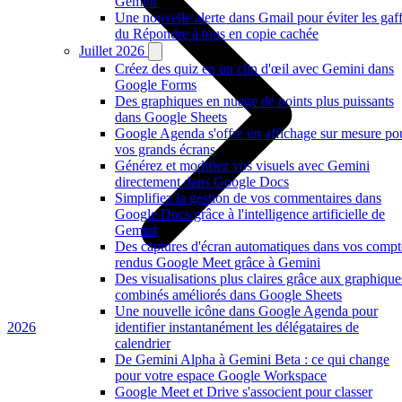
Gemini
Une nouvelle alerte dans Gmail pour éviter les gaf
du Répondre à tous en copie cachée
Juillet 2026
Créez des quiz en un clin d'œil avec Gemini dans
Google Forms
Des graphiques en nuage de points plus puissants
dans Google Sheets
Google Agenda s'offre un affichage sur mesure po
vos grands écrans
Générez et modifiez vos visuels avec Gemini
directement dans Google Docs
Simplifiez la gestion de vos commentaires dans
Google Docs grâce à l'intelligence artificielle de
Gemini
Des captures d'écran automatiques dans vos compt
rendus Google Meet grâce à Gemini
Des visualisations plus claires grâce aux graphique
combinés améliorés dans Google Sheets
Une nouvelle icône dans Google Agenda pour
2026
identifier instantanément les délégataires de
calendrier
De Gemini Alpha à Gemini Beta : ce qui change
pour votre espace Google Workspace
Google Meet et Drive s'associent pour classer