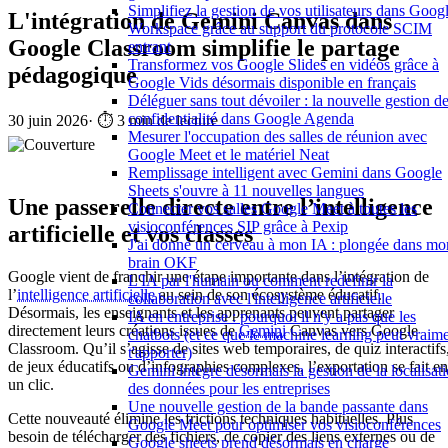
Simplifiez la gestion de vos utilisateurs dans Goog
L'intégration de Gemini Canvas dans
Workspace grâce au support du protocole SCIM
Google Classroom simplifie le partage
entrant
Transformez vos Google Slides en vidéos grâce à
pédagogique
Google Vids désormais disponible en français
Déléguer sans tout dévoiler : la nouvelle gestion de
confidentialité dans Google Agenda
30 juin 2026
·
⏱️ 3 min de lecture
Mesurer l'occupation des salles de réunion avec
Google Meet et le matériel Neat
Remplissage intelligent avec Gemini dans Google
Sheets s'ouvre à 11 nouvelles langues
Une passerelle directe entre l’intelligence
Connecter vos salles Google Meet à toutes les
visioconférences SIP grâce à Pexip
artificielle et vos classes
J'ai donné un cerveau à mon IA : plongée dans mo
brain OKF
Google vient de franchir une étape importante dans l’intégration de
L'IA par l'humain ou comment redéfinir la
l’
intelligence artificielle
au sein de son écosystème éducatif.
collaboration avec l'intelligence artificielle
Désormais, les enseignants et les apprenants peuvent partager
IA en entreprise : pourquoi il n'y a pas que les
directement leurs créations issues de
Gemini
Canvas vers Google
chatbots (et ce que le machine learning peut vraim
Classroom. Qu’il s’agisse de sites web temporaires, de quiz interactifs
t'apporter)
de jeux éducatifs ou d’infographies complexes, l’exportation se fait en
Gemini intègre désormais la gestion de la localisat
un clic.
des données pour les entreprises
Une nouvelle gestion de la bande passante dans
Cette nouveauté élimine les frictions techniques habituelles. Plus
Google Meet pour optimiser vos visioconférences
besoin de télécharger des fichiers, de copier des liens externes ou de
Google sheets prend désormais en charge