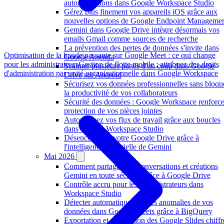
automatisations dans Google Workspace Studio
Gérez plus finement vos appareils iOS grâce aux
nouvelles options de Google Endpoint Manageme
Gemini dans Google Drive intègre désormais vos
emails Gmail comme sources de recherche
La prévention des pertes de données s'invite dans
Optimisation de la bande passante sur Google Meet : ce qui change
Google Agenda
pour les administrateurs
Gestion de flotte mobile : attribuez des droits
Scanner plusieurs pages d'un coup dans Google
d'administration par unité organisationnelle dans Google Workspace
Drive sur Android
Sécurisez vos données professionnelles sans bloqu
la productivité de vos collaborateurs
Sécurité des données : Google Workspace renforce
protection de vos pièces jointes
Automatisez vos flux de travail grâce aux boucles
dans Google Workspace Studio
Désencombrez votre Google Drive grâce à
l'intelligence artificielle de Gemini
Mai 2026
Comment partager vos conversations et créations
Gemini en toute sécurité grâce à Google Drive
Contrôle accru pour les administrateurs dans
Workspace Studio
Détecter automatiquement les anomalies de vos
données dans Google Sheets grâce à BigQuery
Exportation et conversion des Google Slides chiffr