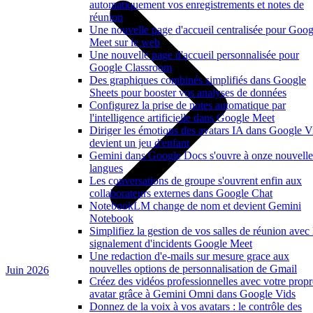
automatiquement vos enregistrements et notes de
réunion
Une nouvelle page d'accueil centralisée pour Goog
Meet sur le web
Une nouvelle page d'accueil personnalisée pour
Google Classroom
Des graphiques combinés simplifiés dans Google
Sheets pour booster vos analyses de données
Configurez la prise de notes automatique par
l'intelligence artificielle dans Google Meet
Diriger les émotions des avatars IA dans Google V
devient un jeu d'enfant
Gemini dans Google Docs s'ouvre à onze nouvelle
langues
Les conversations de groupe s'ouvrent enfin aux
collaborateurs externes dans Google Chat
NotebookLM change de nom et devient Gemini
Notebook
Simplifiez la gestion de vos salles de réunion avec 
signalement d'incidents Google Meet
Une redaction d'e-mails sur mesure grace aux
nouvelles options de personnalisation de Gmail
Juin 2026
Créez des vidéos professionnelles avec votre propr
avatar grâce à Gemini Omni dans Google Vids
Donnez de la voix à vos avatars : le contrôle des