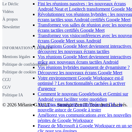
Fini les réunions passives : les nouveaux écrans
Le Déclic
Android Neat et Logitech transforment Google Me
Vidéos
Révolutionnez vos réunions hybrides : les nouvea
écrans tactiles sous Android certifiés Google Meet
À propos
Transformez vos salles de réunion avec les nouve
Newsletter
écrans tactiles certifiés Google Meet
Transformez vos visioconférences avec les nouve
écrans Google Meet sous Android
Vos réunions Google Meet deviennent interactives 
INFORMATIONS LÉGALES
découvrez les nouveaux écrans tactiles
Vos réunions Google Meet deviennent interactives
Mentions légales
grâce aux nouveaux écrans tactiles Android
Politique de confidentialité
Vos réunions hybrides manquent de dynamisme ?
Politique de cookies
Découvrez les nouveaux écrans Google Meet
Votre environnement Google Workspace est-il
CGU
optimisé ? Les fonctionnalités cachées à activer
CGV
d'urgence
Comment le nouveau Googlebook et Gemini sur
Politique IA
Android vont faciliter votre quotidien
Vos notes manuscrites numérisées par l'IA : la
© 2026 Mélanie GAULT — Stratégie Zen IT. Tous droits réservés.
nouvelle astuce de Google à tester
Améliorez vos communications avec les nouvelles
pépites de Google Workspace
Passez de Microsoft à Google Workspace en un se
clic pour vos équipes