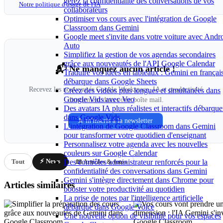
gérez la confidentialité des conversations de vos
Notre politique d'usage de l'IA
collaborateurs
Optimiser vos cours avec l'intégration de Google
Classroom dans Gemini
Google meet s'invite dans votre voiture avec Andr
Auto
Simplifiez la gestion de vos agendas secondaires
grâce aux nouveautés de l'API Google Calendar
📬 Ne manquez aucun article !
Traduire vos idées en tableaux : Gemini en françai
débarque dans Google Sheets
Recevez les nouveautés Google Workspace, IA et productivité
Créez des vidéos plus longues et simultanées dans
Google Vids avec Veo
directement dans votre boîte mail.
Des avatars IA plus réalistes et interactifs débarque
dans Google Vids
Je m'inscris à la newsletter
L'intégration de Google Classroom dans Gemini
pour transformer votre quotidien d'enseignant
Personnalisez votre agenda avec les nouvelles
couleurs sur Google Calendar
⚡ News
Des contrôles administrateur renforcés pour la
Tout
📖 Articles & tutos
confidentialité des conversations dans Gemini
Gemini s'intègre directement dans Chrome pour
Articles similaires
booster votre productivité au quotidien
La prise de notes par l'intelligence artificielle
débarque dans Google Voice
Une nouvelle option de visibilité pour vos espaces