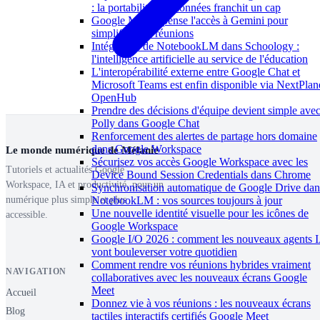
: la portabilité des données franchit un cap
Google Meet repense l'accès à Gemini pour
simplifier vos réunions
Intégration de NotebookLM dans Schoology :
l'intelligence artificielle au service de l'éducation
L'interopérabilité externe entre Google Chat et
Microsoft Teams est enfin disponible via NextPlan
OpenHub
Prendre des décisions d'équipe devient simple ave
Polly dans Google Chat
Renforcement des alertes de partage hors domaine
dans Google Workspace
Le monde numérique de Mélanie
Sécurisez vos accès Google Workspace avec les
Tutoriels et actualités Google
Device Bound Session Credentials dans Chrome
Workspace, IA et productivité, pour un
Synchronisation automatique de Google Drive dan
NotebookLM : vos sources toujours à jour
numérique plus simple et plus
Une nouvelle identité visuelle pour les icônes de
accessible.
Google Workspace
Google I/O 2026 : comment les nouveaux agents 
vont bouleverser votre quotidien
Comment rendre vos réunions hybrides vraiment
NAVIGATION
collaboratives avec les nouveaux écrans Google
Meet
Accueil
Donnez vie à vos réunions : les nouveaux écrans
Blog
tactiles interactifs certifiés Google Meet