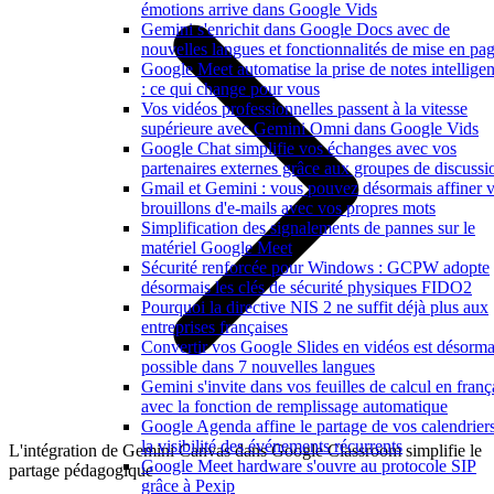
émotions arrive dans Google Vids
Gemini s'enrichit dans Google Docs avec de
nouvelles langues et fonctionnalités de mise en pa
Google Meet automatise la prise de notes intelligen
: ce qui change pour vous
Vos vidéos professionnelles passent à la vitesse
supérieure avec Gemini Omni dans Google Vids
Google Chat simplifie vos échanges avec vos
partenaires externes grâce aux groupes de discussi
Gmail et Gemini : vous pouvez désormais affiner 
brouillons d'e-mails avec vos propres mots
Simplification des signalements de pannes sur le
matériel Google Meet
Sécurité renforcée pour Windows : GCPW adopte
désormais les clés de sécurité physiques FIDO2
Pourquoi la directive NIS 2 ne suffit déjà plus aux
entreprises françaises
Convertir vos Google Slides en vidéos est désorma
possible dans 7 nouvelles langues
Gemini s'invite dans vos feuilles de calcul en franç
avec la fonction de remplissage automatique
Google Agenda affine le partage de vos calendriers
la visibilité des événements récurrents
L'intégration de Gemini Canvas dans Google Classroom simplifie le
Google Meet hardware s'ouvre au protocole SIP
partage pédagogique
grâce à Pexip