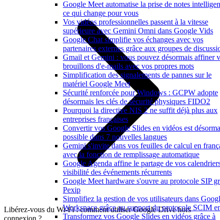
Google Meet automatise la prise de notes intelligen
ce qui change pour vous
Vos vidéos professionnelles passent à la vitesse
supérieure avec Gemini Omni dans Google Vids
Google Chat simplifie vos échanges avec vos
partenaires externes grâce aux groupes de discussi
Gmail et Gemini : vous pouvez désormais affiner 
brouillons d'e-mails avec vos propres mots
Simplification des signalements de pannes sur le
matériel Google Meet
Sécurité renforcée pour Windows : GCPW adopte
désormais les clés de sécurité physiques FIDO2
Pourquoi la directive NIS 2 ne suffit déjà plus aux
entreprises françaises
Convertir vos Google Slides en vidéos est désorma
possible dans 7 nouvelles langues
Gemini s'invite dans vos feuilles de calcul en franç
avec la fonction de remplissage automatique
Google Agenda affine le partage de vos calendriers
visibilité des événements récurrents
Google Meet hardware s'ouvre au protocole SIP gr
Pexip
Simplifiez la gestion de vos utilisateurs dans Goog
Workspace grâce au support du protocole SCIM en
Libérez-vous du Wi-Fi : comment utiliser Google Drive hors
Transformez vos Google Slides en vidéos grâce à
connexion ?