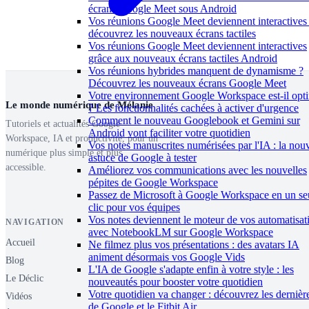
écrans Google Meet sous Android
Vos réunions Google Meet deviennent interactives 
découvrez les nouveaux écrans tactiles
Vos réunions Google Meet deviennent interactives
grâce aux nouveaux écrans tactiles Android
Vos réunions hybrides manquent de dynamisme ?
Découvrez les nouveaux écrans Google Meet
Votre environnement Google Workspace est-il opt
Le monde numérique de Mélanie
? Les fonctionnalités cachées à activer d'urgence
Comment le nouveau Googlebook et Gemini sur
Tutoriels et actualités Google
Android vont faciliter votre quotidien
Workspace, IA et productivité, pour un
Vos notes manuscrites numérisées par l'IA : la nouv
numérique plus simple et plus
astuce de Google à tester
accessible.
Améliorez vos communications avec les nouvelles
pépites de Google Workspace
Passez de Microsoft à Google Workspace en un se
clic pour vos équipes
Vos notes deviennent le moteur de vos automatisat
NAVIGATION
avec NotebookLM sur Google Workspace
Accueil
Ne filmez plus vos présentations : des avatars IA
animent désormais vos Google Vids
Blog
L'IA de Google s'adapte enfin à votre style : les
Le Déclic
nouveautés pour booster votre quotidien
Votre quotidien va changer : découvrez les dernièr
Vidéos
de Google et le Fitbit Air