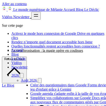
Aller au contenu
Le monde numérique de Mélanie
Accueil
Blog
Le Déclic
Vidéos
Newsletter
Sur cette page
Activez le mode hors connexion de Google Drive en quelques
clics
Rendez n’importe quel document accessible hors ligne
Quelles fonctionnalités restent accessibles hors connexion ?
Accueil
La synchronisation : la magie opère en coulisses
Blog
Le Déclic
Retour en haut
Vidéos
Newsletter
2026
Août 2026
Créer des questionnaires dans Google Forms devie
Le Blog
jeu d'enfant grâce à Gemini
Google agenda s'adapte enfin à la taille de vos écr
Simplifiez vos collaborations sur Google Docs grâ
aux nouveaux flux de commentaires gérés par Gem