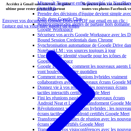
Microsoft Teams est enfin disponible via NextPlan
Accédez à Gmail sans internet : le guide
Ne perdez plus vos souvenirs :
OpenHub
ultime pour rester productif partout
toutes vos photos Facebook v
Prendre des décisions d'équipe devient simple ave
Photos en quelques clics
Polly dans Google Chat
Envoyer vos documents Google Docs en PDF par email en un clic :
Renforcement des alertes de partage hors domaine
l'astuce qui va vous faire gagner du temps
Google Workspace
Sécurisez vos accès Google Workspace avec les D
Bound Session Credentials dans Chrome
Synchronisation automatique de Google Drive dan
NotebookLM : vos sources toujours à jour
Une nouvelle identité visuelle pour les icônes de
Google Workspace
Google I/O 2026 : comment les nouveaux agents 
vont bouleverser votre quotidien
Comment rendre vos réunions hybrides vraiment
collaboratives avec les nouveaux écrans Google M
Donnez vie à vos réunions : les nouveaux écrans
tactiles interactifs certifiés Google Meet
Fini les réunions passives : les nouveaux écrans
Android Neat et Logitech transforment Google Me
Révolutionnez vos réunions hybrides : les nouvea
écrans tactiles sous Android certifiés Google Meet
Transformez vos salles de réunion avec les nouve
écrans tactiles certifiés Google Meet
Transformez vos visioconférences avec les nouve