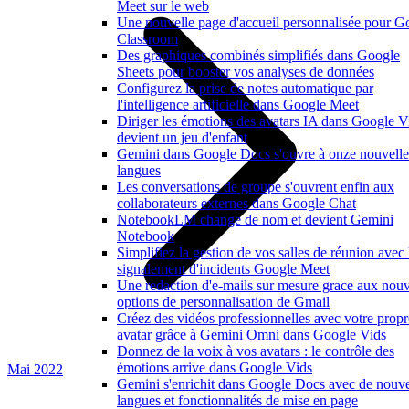
Meet sur le web
Une nouvelle page d'accueil personnalisée pour G
Classroom
Des graphiques combinés simplifiés dans Google
Sheets pour booster vos analyses de données
Configurez la prise de notes automatique par
l'intelligence artificielle dans Google Meet
Diriger les émotions des avatars IA dans Google V
devient un jeu d'enfant
Gemini dans Google Docs s'ouvre à onze nouvelle
langues
Les conversations de groupe s'ouvrent enfin aux
collaborateurs externes dans Google Chat
NotebookLM change de nom et devient Gemini
Notebook
Simplifiez la gestion de vos salles de réunion avec 
signalement d'incidents Google Meet
Une redaction d'e-mails sur mesure grace aux nouv
options de personnalisation de Gmail
Créez des vidéos professionnelles avec votre propr
avatar grâce à Gemini Omni dans Google Vids
Donnez de la voix à vos avatars : le contrôle des
émotions arrive dans Google Vids
Mai 2022
Gemini s'enrichit dans Google Docs avec de nouve
langues et fonctionnalités de mise en page