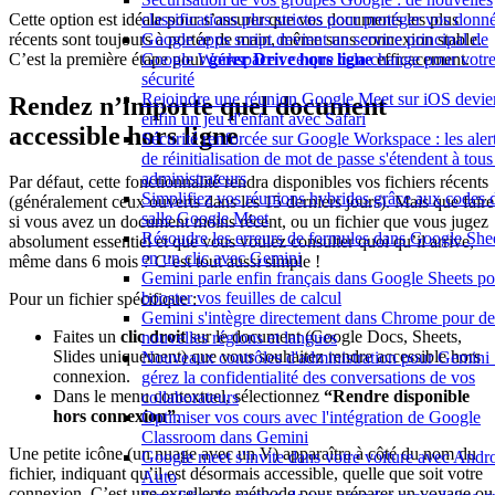
Cette option est idéale pour s’assurer que vos documents les plus
classifications plus strictes pour protéger vos donn
récents sont toujours à portée de main, même sans connexion stable.
Google apps script devient un service principal de
C’est la première étape pour
gérer Drive hors ligne
efficacement.
Google Workspace : ce que cela change pour votr
sécurité
Rejoindre une réunion Google Meet sur iOS devie
Rendez n’importe quel document
enfin un jeu d'enfant avec Safari
accessible hors ligne
Sécurité renforcée sur Google Workspace : les aler
de réinitialisation de mot de passe s'étendent à tous
administrateurs
Par défaut, cette fonctionnalité rendra disponibles vos fichiers récents
Simplifiez vos réunions hybrides grâce aux codes 
(généralement ceux ouverts dans les 15 derniers jours). Mais que faire
salle Google Meet
si vous avez un document moins récent, ou un fichier que vous jugez
Résoudre les erreurs de formules dans Google She
absolument essentiel et que vous voulez consulter quoi qu’il arrive,
en un clic avec Gemini
même dans 6 mois ? C’est tout aussi simple !
Gemini parle enfin français dans Google Sheets po
booster vos feuilles de calcul
Pour un fichier spécifique :
Gemini s'intègre directement dans Chrome pour de
Faites un
clic droit
sur le document (Google Docs, Sheets,
nouvelles régions et langues
Slides uniquement) que vous souhaitez rendre accessible hors
Nouveaux contrôles d'administration pour Gemini 
connexion.
gérez la confidentialité des conversations de vos
Dans le menu contextuel, sélectionnez
“Rendre disponible
collaborateurs
hors connexion”
.
Optimiser vos cours avec l'intégration de Google
Classroom dans Gemini
Une petite icône (un nuage avec un V) apparaîtra à côté du nom du
Google meet s'invite dans votre voiture avec Andr
fichier, indiquant qu’il est désormais accessible, quelle que soit votre
Auto
connexion. C’est une excellente méthode pour préparer un voyage ou