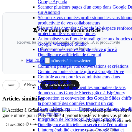
Google Agenda
Scanner plusieurs pages d'un coup dans Google D
sur Android
Sécurisez vos données professionnelles sans bloque
productivité de vos collaborateurs
Sécurité des données : Google Workspace renforce
📬 Ne manquez aucun article !
protection de vos pièces jointes
Automatisez vos flux de travail grâce aux boucles
Recevez les nouveautés Google Workspace, IA et productivité
Google Workspace Studio
directement dans votre boîte mail.
Désencombrez votre Google Drive grâce à
l'intelligence artificielle de Gemini
Mai 2026
Je m'inscris à la newsletter
Comment partager vos conversations et créations
Gemini en toute sécurité grâce à Google Drive
Contrôle accru pour les administrateurs dans
Workspace Studio
⚡ News
Tout
📖 Articles & tutos
Détecter automatiquement les anomalies de vos
données dans Google Sheets grâce à BigQuery
Exportation et conversion des Google Slides chiffr
Articles similaires
la portabilité des données franchit un cap
Google Meet repense l'accès à Gemini pour simplif
vos réunions
Intégration de NotebookLM dans Schoology :
l'intelligence artificielle au service de l'éducation
⏱️ 4 min
24 avril 2022
•
L'interopérabilité externe entre Google Chat et
⏱️ 3 min
23 janvier 2022
•