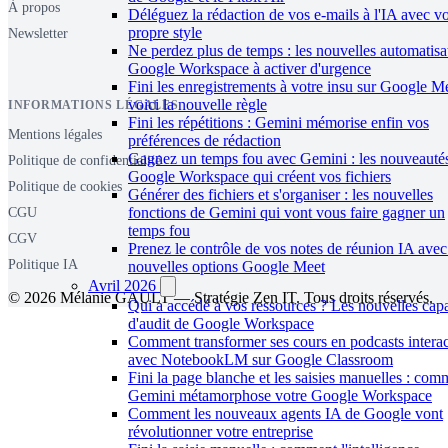
À propos
Déléguez la rédaction de vos e-mails à l'IA avec vo
propre style
Newsletter
Ne perdez plus de temps : les nouvelles automatisa
Google Workspace à activer d'urgence
Fini les enregistrements à votre insu sur Google M
voici la nouvelle règle
INFORMATIONS LÉGALES
Fini les répétitions : Gemini mémorise enfin vos
Mentions légales
préférences de rédaction
Gagnez un temps fou avec Gemini : les nouveauté
Politique de confidentialité
Google Workspace qui créent vos fichiers
Politique de cookies
Générer des fichiers et s'organiser : les nouvelles
fonctions de Gemini qui vont vous faire gagner un
CGU
temps fou
CGV
Prenez le contrôle de vos notes de réunion IA avec
Politique IA
nouvelles options Google Meet
Avril 2026
© 2026 Mélanie GAULT — Stratégie Zen IT. Tous droits réservés.
Qui a accédé à vos ressources ? Les nouvelles capa
d'audit de Google Workspace
Comment transformer ses cours en podcasts interac
avec NotebookLM sur Google Classroom
Fini la page blanche et les saisies manuelles : com
Gemini métamorphose votre Google Workspace
Comment les nouveaux agents IA de Google vont
révolutionner votre entreprise