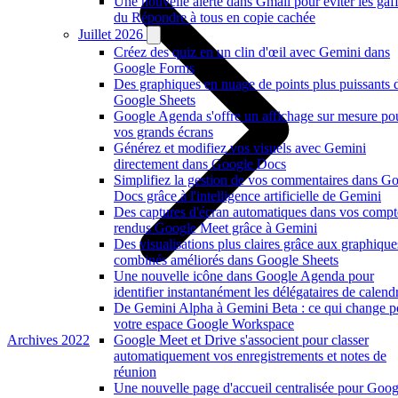
Une nouvelle alerte dans Gmail pour éviter les gaf
du Répondre à tous en copie cachée
Juillet 2026
Créez des quiz en un clin d'œil avec Gemini dans
Google Forms
Des graphiques en nuage de points plus puissants 
Google Sheets
Google Agenda s'offre un affichage sur mesure po
vos grands écrans
Générez et modifiez vos visuels avec Gemini
directement dans Google Docs
Simplifiez la gestion de vos commentaires dans G
Docs grâce à l'intelligence artificielle de Gemini
Des captures d'écran automatiques dans vos compt
rendus Google Meet grâce à Gemini
Des visualisations plus claires grâce aux graphique
combinés améliorés dans Google Sheets
Une nouvelle icône dans Google Agenda pour
identifier instantanément les délégataires de calendr
De Gemini Alpha à Gemini Beta : ce qui change p
votre espace Google Workspace
Archives 2022
Google Meet et Drive s'associent pour classer
automatiquement vos enregistrements et notes de
réunion
Une nouvelle page d'accueil centralisée pour Goog