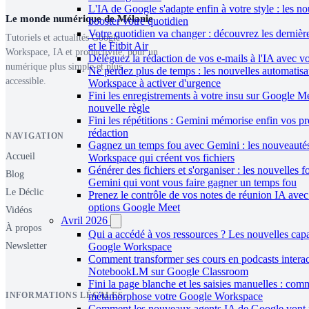
L'IA de Google s'adapte enfin à votre style : les n
Le monde numérique de Mélanie
booster votre quotidien
Votre quotidien va changer : découvrez les derniè
Tutoriels et actualités Google
et le Fitbit Air
Workspace, IA et productivité, pour un
Déléguez la rédaction de vos e-mails à l'IA avec vo
numérique plus simple et plus
Ne perdez plus de temps : les nouvelles automatis
accessible.
Workspace à activer d'urgence
Fini les enregistrements à votre insu sur Google Me
nouvelle règle
Fini les répétitions : Gemini mémorise enfin vos p
rédaction
NAVIGATION
Gagnez un temps fou avec Gemini : les nouveauté
Accueil
Workspace qui créent vos fichiers
Générer des fichiers et s'organiser : les nouvelles f
Blog
Gemini qui vont vous faire gagner un temps fou
Le Déclic
Prenez le contrôle de vos notes de réunion IA avec
options Google Meet
Vidéos
Avril 2026
À propos
Qui a accédé à vos ressources ? Les nouvelles capa
Newsletter
Google Workspace
Comment transformer ses cours en podcasts interac
NotebookLM sur Google Classroom
Fini la page blanche et les saisies manuelles : co
INFORMATIONS LÉGALES
métamorphose votre Google Workspace
Comment les nouveaux agents IA de Google vont 