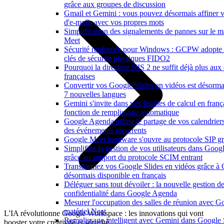
grâce aux groupes de discussion
Gmail et Gemini : vous pouvez désormais affiner v
d'e-mails avec vos propres mots
Simplification des signalements de pannes sur le m
Meet
Sécurité renforcée pour Windows : GCPW adopte 
clés de sécurité physiques FIDO2
Pourquoi la directive NIS 2 ne suffit déjà plus aux 
françaises
Convertir vos Google Slides en vidéos est désorma
7 nouvelles langues
Gemini s'invite dans vos feuilles de calcul en franç
fonction de remplissage automatique
Google Agenda affine le partage de vos calendriers e
des événements récurrents
Google Meet hardware s'ouvre au protocole SIP gr
Simplifiez la gestion de vos utilisateurs dans Goo
grâce au support du protocole SCIM entrant
Transformez vos Google Slides en vidéos grâce à
désormais disponible en français
Déléguer sans tout dévoiler : la nouvelle gestion de
confidentialité dans Google Agenda
Mesurer l'occupation des salles de réunion avec Go
matériel Neat
L'IA révolutionne Google Workspace : les innovations qui vont
Remplissage intelligent avec Gemini dans Google 
booster votre créativité et sécurité