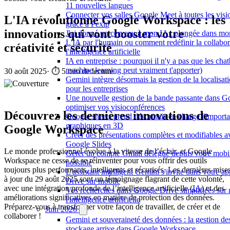
11 nouvelles langues
Connecter vos salles Google Meet à toutes les vis
L'IA révolutionne Google Workspace : les
grâce à Pexip
innovations qui vont booster votre
J'ai donné un cerveau à mon IA : plongée dans m
L'IA par l'humain ou comment redéfinir la collabor
créativité et sécurité
l'intelligence artificielle
IA en entreprise : pourquoi il n'y a pas que les chat
machine learning peut vraiment t'apporter)
30 août 2025
·
⏱️ 5 min de lecture
Gemini intègre désormais la gestion de la localisa
pour les entreprises
Une nouvelle gestion de la bande passante dans G
optimiser vos visioconférences
Découvrez les dernières innovations de
Google sheets prend désormais en charge l'importa
graphiques en 3D
Google Workspace
Créer des présentations complètes et modifiables 
Google Slides
Le monde professionnel évolue à la vitesse de l’éclair, et Google
Gérer un compte Gmail délégué depuis votre mobil
Workspace ne cesse de se réinventer pour vous offrir des outils
possible
toujours plus performants, intelligents et sécurisés. Les dernières mise
L'assistant intelligent Gemini s'invite dans votre a
à jour du 29 août 2025 sont un témoignage flagrant de cette volonté,
Drive sur mobile
avec une intégration profonde de l’intelligence artificielle (
IA
) et des
Vos recherches dans Google Drive simplifiées sur 
améliorations significatives en matière de protection des données.
l'intelligence artificielle
Préparez-vous à transformer votre façon de travailler, de créer et de
Juin 2026
collaborer !
Gemini et souveraineté des données : la gestion de
stockage arrive dans Google Workspace