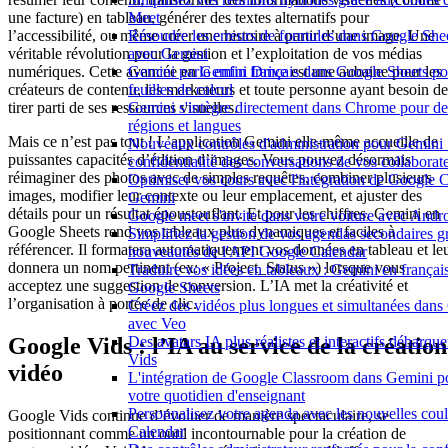
Meet
une facture) en tableau, générer des textes alternatifs pour
Résoudre les erreurs de formules dans Google Shee
l’accessibilité, ou même créer une histoire à partir d’une image. Une
avec Gemini
véritable révolution pour la gestion et l’exploitation de vos médias
Gemini parle enfin français dans Google Sheets po
numériques. Cette avancée en
Gemini Drive
est une aubaine pour les
feuilles de calcul
créateurs de contenu, les marketeurs et toute personne ayant besoin de
Gemini s'intègre directement dans Chrome pour de
tirer parti de ses ressources visuelles.
régions et langues
Mais ce n’est pas tout ! L’application Gemini elle-même accueille de
Nouveaux contrôles d'administration pour Gemini :
puissantes capacités d’édition d’images. Vous pouvez désormais
confidentialité des conversations de vos collaborat
réimaginer des photos avec de simples requêtes, combiner plusieurs
Optimiser vos cours avec l'intégration de Google 
images, modifier leur contexte ou leur emplacement, et ajuster des
Gemini
détails pour un résultat époustouflant. Et pour les chiffres, Gemini en
Google meet s'invite dans votre voiture avec Andr
Google Sheets rend vos tableaux plus dynamiques et faciles à
Simplifiez la gestion de vos agendas secondaires g
référencer. Il formatera automatiquement vos données en tableau et le
nouveautés de l'API Google Calendar
donnera un nom pertinent (ex: « Project_Status ») lorsque vous
Traduire vos idées en tableaux : Gemini en frança
acceptez une suggestion de conversion. L’IA met la créativité et
Google Sheets
l’organisation à portée de clic.
Créez des vidéos plus longues et simultanées dan
avec Veo
Des avatars IA plus réalistes et interactifs débarq
Google Vids : l’IA au service de la création
Vids
vidéo
L'intégration de Google Classroom dans Gemini p
votre quotidien d'enseignant
Personnalisez votre agenda avec les nouvelles cou
Google Vids continue d’évoluer de manière spectaculaire, se
Calendar
positionnant comme un outil incontournable pour la création de