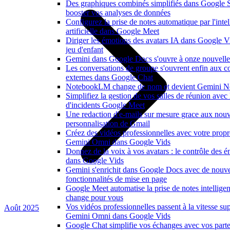
Des graphiques combinés simplifiés dans Google 
booster vos analyses de données
Configurez la prise de notes automatique par l'inte
artificielle dans Google Meet
Diriger les émotions des avatars IA dans Google V
jeu d'enfant
Gemini dans Google Docs s'ouvre à onze nouvelle
Les conversations de groupe s'ouvrent enfin aux co
externes dans Google Chat
NotebookLM change de nom et devient Gemini N
Simplifiez la gestion de vos salles de réunion avec
d'incidents Google Meet
Une redaction d'e-mails sur mesure grace aux nouv
personnalisation de Gmail
Créez des vidéos professionnelles avec votre propr
Gemini Omni dans Google Vids
Donnez de la voix à vos avatars : le contrôle des é
dans Google Vids
Gemini s'enrichit dans Google Docs avec de nouvel
fonctionnalités de mise en page
Google Meet automatise la prise de notes intelligen
change pour vous
Vos vidéos professionnelles passent à la vitesse su
Août 2025
Gemini Omni dans Google Vids
Google Chat simplifie vos échanges avec vos parte