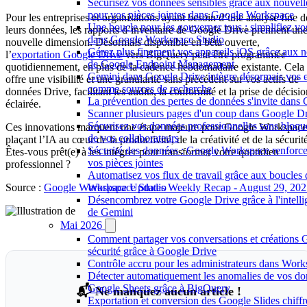
Sécurisez vos données sensibles grâce aux nouvelle
pour vos pièces jointes dans Google Workspace
Pour les entreprises et organisations ayant besoin d’une analyse fine d
Une boucle pour les gouverner tous : simplifiez vo
leurs données, les rapports d’inventaire de Google Drive prennent un
dans Google Workspace Studio
nouvelle dimension. Désormais disponible en bêta ouverte,
Gérez plus finement vos appareils iOS grâce aux n
l’
exportation Google Drive
vers BigQuery peut être programmée
de Google Endpoint Management
quotidiennement, en plus de la cadence hebdomadaire existante. Cela
Gemini dans Google Drive intègre désormais vos 
offre une visibilité et une granularité sans précédent sur vos actifs de
comme sources de recherche
données Drive, facilitant les audits, la conformité et la prise de décisi
La prévention des pertes de données s'invite dan
éclairée.
Scanner plusieurs pages d'un coup dans Google Dr
Sécurisez vos données professionnelles sans bloque
Ces innovations marquent une étape majeure pour Google Workspace
de vos collaborateurs
plaçant l’IA au cœur de la productivité, de la créativité et de la sécurit
Sécurité des données : Google Workspace renforce 
Êtes-vous prêt(e) à les intégrer pour transformer votre quotidien
vos pièces jointes
professionnel ?
Automatisez vos flux de travail grâce aux boucles
Source :
Google Workspace Updates Weekly Recap - August 29, 202
Workspace Studio
Désencombrez votre Google Drive grâce à l'intellige
de Gemini
Mai 2026
Comment partager vos conversations et créations 
sécurité grâce à Google Drive
Contrôle accru pour les administrateurs dans Work
Détecter automatiquement les anomalies de vos d
Google Sheets grâce à BigQuery
📬 Ne manquez aucun article !
Exportation et conversion des Google Slides chiffrés