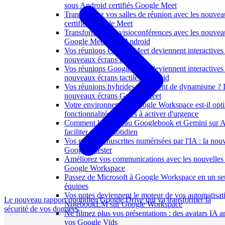
sous Android certifiés Google Meet
Transformez vos salles de réunion avec les nouveau
certifiés Google Meet
Transformez vos visioconférences avec les nouvea
Google Meet sous Android
Vos réunions Google Meet deviennent interactives 
nouveaux écrans tactiles
Vos réunions Google Meet deviennent interactives
nouveaux écrans tactiles Android
Vos réunions hybrides manquent de dynamisme ? 
nouveaux écrans Google Meet
Votre environnement Google Workspace est-il opti
fonctionnalités cachées à activer d'urgence
Comment le nouveau Googlebook et Gemini sur A
faciliter votre quotidien
Vos notes manuscrites numérisées par l'IA : la nouv
Google à tester
Améliorez vos communications avec les nouvelles 
Google Workspace
Passez de Microsoft à Google Workspace en un seu
équipes
Vos notes deviennent le moteur de vos automatisat
Le nouveau rapport quotidien Google Drive qui va transformer la
NotebookLM sur Google Workspace
sécurité de vos données
Ne filmez plus vos présentations : des avatars IA 
vos Google Vids