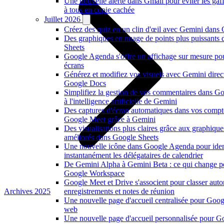
Une nouvelle alerte dans Gmail pour éviter les ga
à tous en copie cachée
Juillet 2026
Créez des quiz en un clin d'œil avec Gemini dans
Des graphiques en nuage de points plus puissants
Sheets
Google Agenda s'offre un affichage sur mesure po
écrans
Générez et modifiez vos visuels avec Gemini dire
Google Docs
Simplifiez la gestion de vos commentaires dans G
à l'intelligence artificielle de Gemini
Des captures d'écran automatiques dans vos compt
Google Meet grâce à Gemini
Des visualisations plus claires grâce aux graphiqu
améliorés dans Google Sheets
Une nouvelle icône dans Google Agenda pour ident
instantanément les délégataires de calendrier
De Gemini Alpha à Gemini Beta : ce qui change p
Google Workspace
Google Meet et Drive s'associent pour classer au
Archives 2025
enregistrements et notes de réunion
Une nouvelle page d'accueil centralisée pour Goog
web
Une nouvelle page d'accueil personnalisée pour 