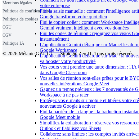
Mentions légales
votre entreprise
Fini la saisie manuelle : comment l'intelligence artif
Politique de confidentialité
Google transforme votre quotidien
Politique de cookies
Fini le copier-coller : comment Workspace Intellig
CGU
Gemini vraiment intelligent avec vos données
Fini les codes de réunion : rejoignez vos visios G
CGV
instantanément
Politique IA
L'application Gemini débarque sur Mac et les dern
Google Workspace
© 2026 Mélanie GAULT — Stratégie Zen IT. Tous droits réservés.
L'application Gemini débarque sur Mac : la nouve
va booster votre productivité
Vos cours vont prendre une autre dimension : l'IA 
dans Google Classroom
Vos salles de réunion sont-elles prêtes pour le B
nouvelles intégrations Google Meet
Gagnez un temps précieux : les 7 nouveautés de 
Workspace à ne pas rater
Protégez vos e-mails sur mobile et libérez votre créa
nouveautés Google à activer
Fini la barrière de la langue : la traduction instant
Google Meet mobile
Simplifiez la collaboration : réservez vos ressourc
Outlook et fiabilisez vos Sheets
Collaborez sans limites : les comptes invités arriv