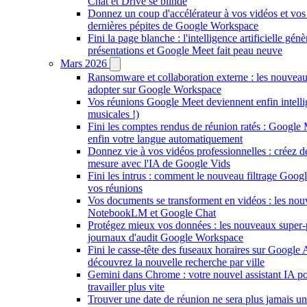
Chat et Drive se blinde
Donnez un coup d'accélérateur à vos vidéos et vos 
dernières pépites de Google Workspace
Fini la page blanche : l'intelligence artificielle gén
présentations et Google Meet fait peau neuve
Mars 2026
Ransomware et collaboration externe : les nouveau
adopter sur Google Workspace
Vos réunions Google Meet deviennent enfin intellig
musicales !)
Fini les comptes rendus de réunion ratés : Google 
enfin votre langue automatiquement
Donnez vie à vos vidéos professionnelles : créez d
mesure avec l'IA de Google Vids
Fini les intrus : comment le nouveau filtrage Goog
vos réunions
Vos documents se transforment en vidéos : les nou
NotebookLM et Google Chat
Protégez mieux vos données : les nouveaux super-
journaux d'audit Google Workspace
Fini le casse-tête des fuseaux horaires sur Google
découvrez la nouvelle recherche par ville
Gemini dans Chrome : votre nouvel assistant IA po
travailler plus vite
Trouver une date de réunion ne sera plus jamais un