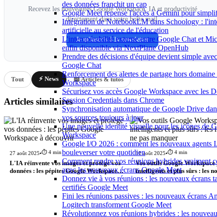
des données franchit un cap
Recevez les nouveautés Google Workspace, IA et productivité
Google Meet repense l'accès à Gemini pour simplif
directement dans votre boîte mail.
Intégration de NotebookLM dans Schoology : l'int
artificielle au service de l'éducation
L'interopérabilité externe entre Google Chat et Mi
Je m'inscris à la newsletter
enfin disponible via NextPlane OpenHub
Prendre des décisions d'équipe devient simple ave
Google Chat
Renforcement des alertes de partage hors domaine
⚡ News
Tout
📖 Articles & tutos
Workspace
Sécurisez vos accès Google Workspace avec les 
Session Credentials dans Chrome
Articles similaires
Synchronisation automatique de Google Drive d
vos sources toujours à jour
Une nouvelle identité visuelle pour les icônes de 
Workspace
Google I/O 2026 : comment les nouveaux agents 
bouleverser votre quotidien
⏱️ 4 min
⏱️ 4 min
27 août 2025
•
11 août 2025
•
Comment rendre vos réunions hybrides vraiment co
L'IA réinvente vos images et protège vos
Vos outils Google Workspace 
avec les nouveaux écrans Google Meet
données : les pépites Google Workspace à
intelligents et plus sûrs : les 
Donnez vie à vos réunions : les nouveaux écrans tac
découvrir
ne pas manquer
certifiés Google Meet
Fini les réunions passives : les nouveaux écrans A
Logitech transforment Google Meet
Révolutionnez vos réunions hybrides : les nouveaux