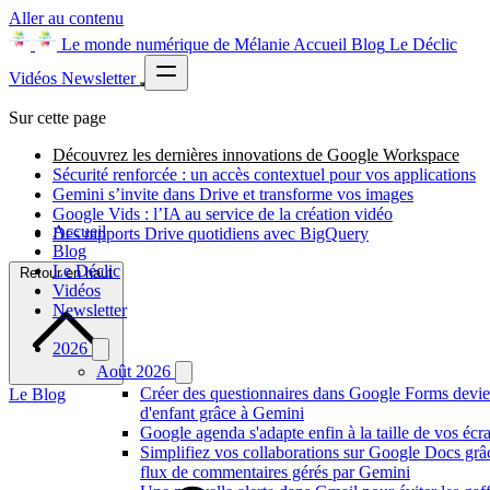
Aller au contenu
Le monde numérique de Mélanie
Accueil
Blog
Le Déclic
Vidéos
Newsletter
Sur cette page
Découvrez les dernières innovations de Google Workspace
Sécurité renforcée : un accès contextuel pour vos applications
Gemini s’invite dans Drive et transforme vos images
Google Vids : l’IA au service de la création vidéo
Accueil
Des rapports Drive quotidiens avec BigQuery
Blog
Le Déclic
Retour en haut
Vidéos
Newsletter
2026
Août 2026
Créer des questionnaires dans Google Forms devie
Le Blog
d'enfant grâce à Gemini
Google agenda s'adapte enfin à la taille de vos écr
Simplifiez vos collaborations sur Google Docs gr
flux de commentaires gérés par Gemini