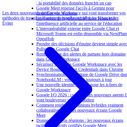
: la portabilité des données franchit un cap
Google Meet repense l'accès à Gemini pour
Les deux nouveautés de Google Workspace qui vont transformer vos
simplifier vos réunions
méthodes de travail et d'apprentissage
Reconnaître les Hoax et les
Intégration de NotebookLM dans Schoology :
Éviter
l'intelligence artificielle au service de l'éducation
L'interopérabilité externe entre Google Chat et
Microsoft Teams est enfin disponible via NextPlan
OpenHub
Prendre des décisions d'équipe devient simple ave
Polly dans Google Chat
Renforcement des alertes de partage hors domaine
dans Google Workspace
Sécurisez vos accès Google Workspace avec les
Device Bound Session Credentials dans Chrome
Synchronisation automatique de Google Drive dan
NotebookLM : vos sources toujours à jour
Une nouvelle identité visuelle pour les icônes de
Google Workspace
Google I/O 2026 : comment les nouveaux agents 
vont bouleverser votre quotidien
Comment rendre vos réunions hybrides vraiment
collaboratives avec les nouveaux écrans Google
Meet
Donnez vie à vos réunions : les nouveaux écrans
tactiles interactifs certifiés Google Meet