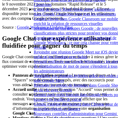
le 9 novembre 2023 pour les domaines “Rapid Release” et le 5
Classroom
décembre 2023 pour les domaines “Scheduled Release”. Elle est
L'outil de lecture Read Along arrive gratuitement
disponible pour tous les clients Google Workspace et les utilisateurs
dans Google Classroom pour tous les enseignants
avec des comptes Google personnels.
Gemini s'invite dans Google Classroom sur mobile
enrichit la création de ressources visuelles
Source :
Google Workspace Updates Blog
Sécurisation de vos groupes Google : de nouvelles
classifications plus strictes pour protéger vos donn
Google Chat : une expérience utilisateur
Google apps script devient un service principal de
Google Workspace : ce que cela change pour votr
fluidifiée pour gagner du temps
sécurité
Rejoindre une réunion Google Meet sur iOS devie
Google Chat continue de s’améliorer pour vous aider à mieux gérer le
enfin un jeu d'enfant avec Safari
flux constant de conversations. Trois nouvelles fonctionnalités vienne
Sécurité renforcée sur Google Workspace : les aler
optimiser votre expérience :
de réinitialisation de mot de passe s'étendent à tous
les administrateurs
Panneau de navigation repensé :
Les messages directs et les
Simplifiez vos réunions hybrides grâce aux codes 
“Spaces” sont désormais regroupés, avec des raccourcis pour
salle Google Meet
vous aider à rester au courant de vos messages.
Résoudre les erreurs de formules dans Google She
Accueil unifié :
Une nouvelle section “Accueil” vous permet d
en un clic avec Gemini
consulter rapidement toute l’activité non lue dans un seul
Gemini parle enfin français dans Google Sheets po
endroit. Vous pouvez même filtrer pour n’afficher que les
booster vos feuilles de calcul
messages non lus. C’est un atout majeur pour ne plus rater
Gemini s'intègre directement dans Chrome pour de
d’informations importantes et améliorer votre
organisation
nouvelles régions et langues
Google Chat
.
Nouveaux contrôles d'administration pour Gemini 
Mentions dédiées :
Fini de chercher vos mentions ! Une sectio