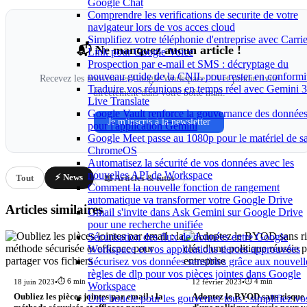
Google Chat
Comprendre les verifications de securite de votre
navigateur lors de vos acces cloud
Simplifiez votre téléphonie d'entreprise avec Carrie
📬 Ne manquez aucun article !
Link pour Google Voice
Prospection par e-mail et SMS : décryptage du
nouveau guide de la CNIL pour rester en conformi
Recevez les nouveautés Google Workspace, IA et productivité
Traduire vos réunions en temps réel avec Gemini 3
directement dans votre boîte mail.
Live Translate
Google Vault renforce la gouvernance des donnée
Je m'inscris à la newsletter
pour l'application Gemini
Google Meet passe au 1080p pour le matériel de sa
ChromeOS
Automatisez la sécurité de vos données avec les
nouvelles API de Workspace
⚡ News
Tout
📖 Articles & tutos
Comment la nouvelle fonction de rangement
automatique va transformer votre Google Drive
Articles similaires
Gmail s'invite dans Ask Gemini sur Google Drive
pour une recherche unifiée
Sécurisation des flux de données entre Google
Workspace et vos applications tierces approuvées
Sécurisez vos données sensibles grâce aux nouvell
règles de dlp pour vos pièces jointes dans Google
⏱️ 6 min
⏱️ 4 min
18 juin 2023
•
12 février 2023
•
Workspace
Oubliez les pièces jointes par email : la
Adoptez le BYOD sans risque :
Une boucle pour les gouverner tous : simplifiez vo