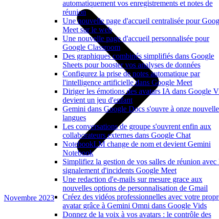
automatiquement vos enregistrements et notes de
réunion
Une nouvelle page d'accueil centralisée pour Goog
Meet sur le web
Une nouvelle page d'accueil personnalisée pour
Google Classroom
Des graphiques combinés simplifiés dans Google
Sheets pour booster vos analyses de données
Configurez la prise de notes automatique par
l'intelligence artificielle dans Google Meet
Diriger les émotions des avatars IA dans Google V
devient un jeu d'enfant
Gemini dans Google Docs s'ouvre à onze nouvelle
langues
Les conversations de groupe s'ouvrent enfin aux
collaborateurs externes dans Google Chat
NotebookLM change de nom et devient Gemini
Notebook
Simplifiez la gestion de vos salles de réunion avec 
signalement d'incidents Google Meet
Une redaction d'e-mails sur mesure grace aux
nouvelles options de personnalisation de Gmail
Créez des vidéos professionnelles avec votre propr
Novembre 2023
avatar grâce à Gemini Omni dans Google Vids
Donnez de la voix à vos avatars : le contrôle des