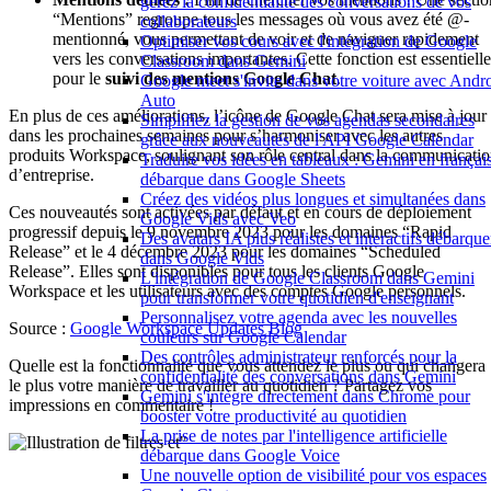
gérez la confidentialité des conversations de vos
“Mentions” regroupe tous les messages où vous avez été @-
collaborateurs
mentionné, vous permettant de voir et de naviguer rapidement
Optimiser vos cours avec l'intégration de Google
vers les conversations importantes. Cette fonction est essentielle
Classroom dans Gemini
pour le
suivi des mentions Google Chat
.
Google meet s'invite dans votre voiture avec Andr
Auto
En plus de ces améliorations, l’icône de Google Chat sera mise à jour
Simplifiez la gestion de vos agendas secondaires
dans les prochaines semaines pour s’harmoniser avec les autres
grâce aux nouveautés de l'API Google Calendar
produits Workspace, soulignant son rôle central dans la communicati
Traduire vos idées en tableaux : Gemini en françai
d’entreprise.
débarque dans Google Sheets
Créez des vidéos plus longues et simultanées dans
Ces nouveautés sont activées par défaut et en cours de déploiement
Google Vids avec Veo
progressif depuis le 9 novembre 2023 pour les domaines “Rapid
Des avatars IA plus réalistes et interactifs débarque
Release” et le 4 décembre 2023 pour les domaines “Scheduled
dans Google Vids
Release”. Elles sont disponibles pour tous les clients Google
L'intégration de Google Classroom dans Gemini
Workspace et les utilisateurs avec des comptes Google personnels.
pour transformer votre quotidien d'enseignant
Personnalisez votre agenda avec les nouvelles
Source :
Google Workspace Updates Blog
couleurs sur Google Calendar
Des contrôles administrateur renforcés pour la
Quelle est la fonctionnalité que vous attendez le plus ou qui changera
confidentialité des conversations dans Gemini
le plus votre manière de travailler au quotidien ? Partagez vos
Gemini s'intègre directement dans Chrome pour
impressions en commentaire !
booster votre productivité au quotidien
La prise de notes par l'intelligence artificielle
"
débarque dans Google Voice
Une nouvelle option de visibilité pour vos espaces