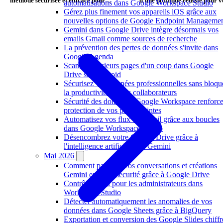
méthode sécurisée et efficace pour
d'une politique réussie pour v
automatisations dans Google Workspace Studio
partager vos fichiers
entreprise
Gérez plus finement vos appareils iOS grâce aux
nouvelles options de Google Endpoint Manageme
Gemini dans Google Drive intègre désormais vos
emails Gmail comme sources de recherche
La prévention des pertes de données s'invite dans
Google Agenda
Scanner plusieurs pages d'un coup dans Google
Drive sur Android
Sécurisez vos données professionnelles sans bloqu
la productivité de vos collaborateurs
Sécurité des données : Google Workspace renforce
protection de vos pièces jointes
Automatisez vos flux de travail grâce aux boucles
dans Google Workspace Studio
Désencombrez votre Google Drive grâce à
l'intelligence artificielle de Gemini
Mai 2026
Comment partager vos conversations et créations
Gemini en toute sécurité grâce à Google Drive
Contrôle accru pour les administrateurs dans
Workspace Studio
Détecter automatiquement les anomalies de vos
données dans Google Sheets grâce à BigQuery
Exportation et conversion des Google Slides chiffr