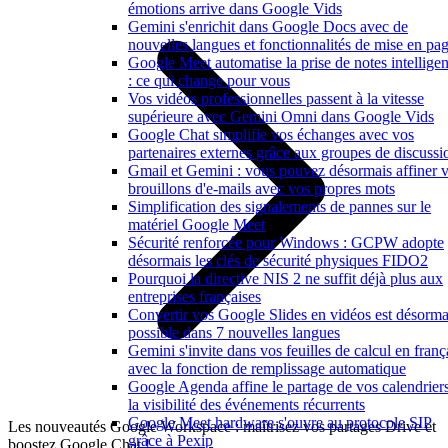
émotions arrive dans Google Vids
Gemini s'enrichit dans Google Docs avec de
nouvelles langues et fonctionnalités de mise en pa
Google Meet automatise la prise de notes intelligen
: ce qui change pour vous
Vos vidéos professionnelles passent à la vitesse
supérieure avec Gemini Omni dans Google Vids
Google Chat simplifie vos échanges avec vos
partenaires externes grâce aux groupes de discussi
Gmail et Gemini : vous pouvez désormais affiner 
brouillons d'e-mails avec vos propres mots
Simplification des signalements de pannes sur le
matériel Google Meet
Sécurité renforcée pour Windows : GCPW adopte
désormais les clés de sécurité physiques FIDO2
Pourquoi la directive NIS 2 ne suffit déjà plus aux
entreprises françaises
Convertir vos Google Slides en vidéos est désorma
possible dans 7 nouvelles langues
Gemini s'invite dans vos feuilles de calcul en franç
avec la fonction de remplissage automatique
Google Agenda affine le partage de vos calendriers
la visibilité des événements récurrents
Google Meet hardware s'ouvre au protocole SIP
Les nouveautés Google Workspace : maîtrisez vos partages Drive et
grâce à Pexip
boostez Google Chat !