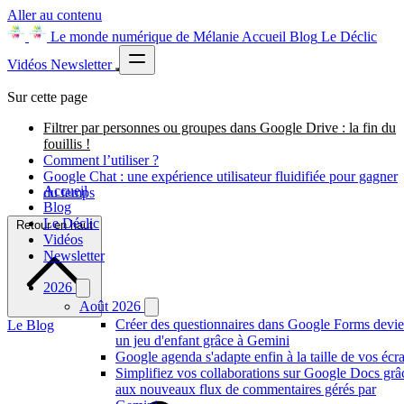
Aller au contenu
Le monde numérique de Mélanie
Accueil
Blog
Le Déclic
Vidéos
Newsletter
Sur cette page
Filtrer par personnes ou groupes dans Google Drive : la fin du
fouillis !
Comment l’utiliser ?
Google Chat : une expérience utilisateur fluidifiée pour gagner
Accueil
du temps
Blog
Le Déclic
Retour en haut
Vidéos
Newsletter
2026
Août 2026
Créer des questionnaires dans Google Forms devie
Le Blog
un jeu d'enfant grâce à Gemini
Google agenda s'adapte enfin à la taille de vos écr
Simplifiez vos collaborations sur Google Docs grâ
aux nouveaux flux de commentaires gérés par