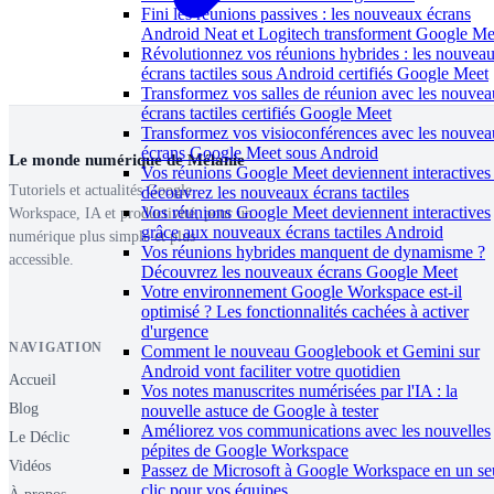
Fini les réunions passives : les nouveaux écrans
Android Neat et Logitech transforment Google Me
Révolutionnez vos réunions hybrides : les nouvea
écrans tactiles sous Android certifiés Google Meet
Transformez vos salles de réunion avec les nouve
écrans tactiles certifiés Google Meet
Transformez vos visioconférences avec les nouve
écrans Google Meet sous Android
Le monde numérique de Mélanie
Vos réunions Google Meet deviennent interactives 
Tutoriels et actualités Google
découvrez les nouveaux écrans tactiles
Vos réunions Google Meet deviennent interactives
Workspace, IA et productivité, pour un
grâce aux nouveaux écrans tactiles Android
numérique plus simple et plus
Vos réunions hybrides manquent de dynamisme ?
accessible.
Découvrez les nouveaux écrans Google Meet
Votre environnement Google Workspace est-il
optimisé ? Les fonctionnalités cachées à activer
d'urgence
NAVIGATION
Comment le nouveau Googlebook et Gemini sur
Android vont faciliter votre quotidien
Accueil
Vos notes manuscrites numérisées par l'IA : la
Blog
nouvelle astuce de Google à tester
Améliorez vos communications avec les nouvelles
Le Déclic
pépites de Google Workspace
Vidéos
Passez de Microsoft à Google Workspace en un se
clic pour vos équipes