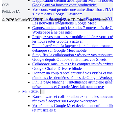
L'application Gemini débarque sur Mac : la nouve
Google qui va booster votre productivité
CGV
Vos cours vont prendre une autre dimension : l'IA
Politique IA
s'invite dans Google Classroom
Vos salles de réunion sont-elles prêtes pour le B
© 2026 Mélanie GAULT — Stratégie Zen IT. Tous droits réservés.
Les nouvelles intégrations Google Meet
Gagnez un temps précieux : les 7 nouveautés de 
Workspace à ne pas rater
Protégez vos e-mails sur mobile et libérez votre créa
les nouveautés Google à activer
Fini la barrière de la langue : la traduction instanta
débarque sur Google Meet mobile
Simplifiez la collaboration : réservez vos ressource
Google depuis Outlook et fiabilisez vos Sheets
Collaborez sans limites : les comptes invités arriven
Google Chat et Drive se blinde
Donnez un coup d'accélérateur à vos vidéos et vos
réunions : les dernières pépites de Google Worksp
Fini la page blanche : l'intelligence artificielle gén
présentations et Google Meet fait peau neuve
Mars 2026
Ransomware et collaboration externe : les nouvea
réflexes à adopter sur Google Workspace
Vos réunions Google Meet deviennent enfin intelli
(et musicales !)