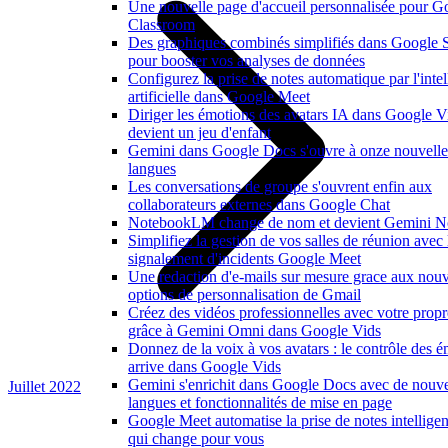
Une nouvelle page d'accueil personnalisée pour G
Classroom
Des graphiques combinés simplifiés dans Google 
pour booster vos analyses de données
Configurez la prise de notes automatique par l'inte
artificielle dans Google Meet
Diriger les émotions des avatars IA dans Google V
devient un jeu d'enfant
Gemini dans Google Docs s'ouvre à onze nouvelle
langues
Les conversations de groupe s'ouvrent enfin aux
collaborateurs externes dans Google Chat
NotebookLM change de nom et devient Gemini N
Simplifiez la gestion de vos salles de réunion avec 
signalement d'incidents Google Meet
Une redaction d'e-mails sur mesure grace aux nouv
options de personnalisation de Gmail
Créez des vidéos professionnelles avec votre propr
grâce à Gemini Omni dans Google Vids
Donnez de la voix à vos avatars : le contrôle des 
arrive dans Google Vids
Gemini s'enrichit dans Google Docs avec de nouve
Juillet 2022
langues et fonctionnalités de mise en page
Google Meet automatise la prise de notes intelligen
qui change pour vous