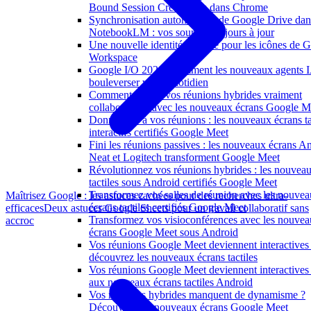
Bound Session Credentials dans Chrome
Synchronisation automatique de Google Drive dan
NotebookLM : vos sources toujours à jour
Une nouvelle identité visuelle pour les icônes de 
Workspace
Google I/O 2026 : comment les nouveaux agents 
bouleverser votre quotidien
Comment rendre vos réunions hybrides vraiment
collaboratives avec les nouveaux écrans Google M
Donnez vie à vos réunions : les nouveaux écrans ta
interactifs certifiés Google Meet
Fini les réunions passives : les nouveaux écrans A
Neat et Logitech transforment Google Meet
Révolutionnez vos réunions hybrides : les nouvea
tactiles sous Android certifiés Google Meet
Transformez vos salles de réunion avec les nouve
Maîtrisez Google : les astuces cachées pour des recherches ultra-
écrans tactiles certifiés Google Meet
efficaces
Deux astuces Google Sheets pour un travail collaboratif sans
Transformez vos visioconférences avec les nouve
accroc
écrans Google Meet sous Android
Vos réunions Google Meet deviennent interactives 
découvrez les nouveaux écrans tactiles
Vos réunions Google Meet deviennent interactives
aux nouveaux écrans tactiles Android
Vos réunions hybrides manquent de dynamisme ?
Découvrez les nouveaux écrans Google Meet