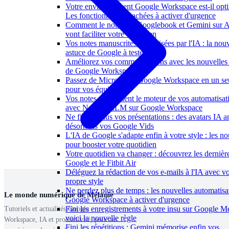
Votre environnement Google Workspace est-il opti
Les fonctionnalités cachées à activer d'urgence
Comment le nouveau Googlebook et Gemini sur 
vont faciliter votre quotidien
Vos notes manuscrites numérisées par l'IA : la nouv
astuce de Google à tester
Améliorez vos communications avec les nouvelles 
de Google Workspace
Passez de Microsoft à Google Workspace en un seu
pour vos équipes
Vos notes deviennent le moteur de vos automatisat
avec NotebookLM sur Google Workspace
Ne filmez plus vos présentations : des avatars IA 
désormais vos Google Vids
L'IA de Google s'adapte enfin à votre style : les n
pour booster votre quotidien
Votre quotidien va changer : découvrez les dernièr
Google et le Fitbit Air
Déléguez la rédaction de vos e-mails à l'IA avec vo
propre style
Ne perdez plus de temps : les nouvelles automatisa
Le monde numérique de Mélanie
Google Workspace à activer d'urgence
Fini les enregistrements à votre insu sur Google M
Tutoriels et actualités Google
voici la nouvelle règle
Workspace, IA et productivité, pour un
Fini les répétitions : Gemini mémorise enfin vos