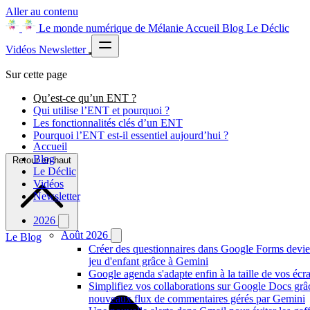
Aller au contenu
Le monde numérique de Mélanie
Accueil
Blog
Le Déclic
Vidéos
Newsletter
Sur cette page
Qu’est-ce qu’un ENT ?
Qui utilise l’ENT et pourquoi ?
Les fonctionnalités clés d’un ENT
Pourquoi l’ENT est-il essentiel aujourd’hui ?
Accueil
Blog
Retour en haut
Le Déclic
Vidéos
Newsletter
2026
Août 2026
Le Blog
Créer des questionnaires dans Google Forms devie
jeu d'enfant grâce à Gemini
Google agenda s'adapte enfin à la taille de vos écr
Simplifiez vos collaborations sur Google Docs grâ
nouveaux flux de commentaires gérés par Gemini