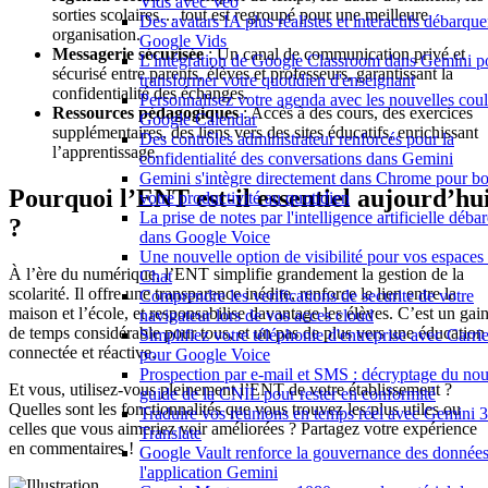
Vids avec Veo
sorties scolaires… tout est regroupé pour une meilleure
Des avatars IA plus réalistes et interactifs débarqu
organisation.
Google Vids
Messagerie sécurisée
: Un canal de communication privé et
L'intégration de Google Classroom dans Gemini p
sécurisé entre parents, élèves et professeurs, garantissant la
transformer votre quotidien d'enseignant
confidentialité des échanges.
Personnalisez votre agenda avec les nouvelles coul
Ressources pédagogiques
: Accès à des cours, des exercices
Google Calendar
supplémentaires, des liens vers des sites éducatifs, enrichissant
Des contrôles administrateur renforcés pour la
l’apprentissage.
confidentialité des conversations dans Gemini
Gemini s'intègre directement dans Chrome pour bo
Pourquoi l’ENT est-il essentiel aujourd’hu
votre productivité au quotidien
La prise de notes par l'intelligence artificielle déba
?
dans Google Voice
Une nouvelle option de visibilité pour vos espace
À l’ère du numérique, l’ENT simplifie grandement la gestion de la
Chat
scolarité. Il offre une transparence inédite, renforce le lien entre la
Comprendre les verifications de securite de votre
maison et l’école, et responsabilise davantage les élèves. C’est un gai
navigateur lors de vos acces cloud
de temps considérable pour tous, et un pas de plus vers une éducation
Simplifiez votre téléphonie d'entreprise avec Carri
connectée et réactive.
pour Google Voice
Prospection par e-mail et SMS : décryptage du no
Et vous, utilisez-vous pleinement l’ENT de votre établissement ?
guide de la CNIL pour rester en conformité
Quelles sont les fonctionnalités que vous trouvez les plus utiles ou
Traduire vos réunions en temps réel avec Gemini 3
celles que vous aimeriez voir améliorées ? Partagez votre expérience
Translate
en commentaires !
Google Vault renforce la gouvernance des donnée
l'application Gemini