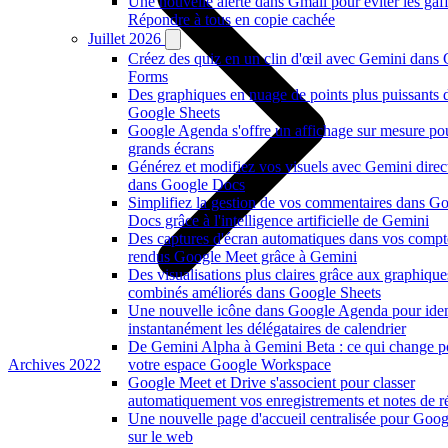
Une nouvelle alerte dans Gmail pour éviter les gaf
Répondre à tous en copie cachée
Juillet 2026
Créez des quiz en un clin d'œil avec Gemini dans
Forms
Des graphiques en nuage de points plus puissants 
Google Sheets
Google Agenda s'offre un affichage sur mesure po
grands écrans
Générez et modifiez vos visuels avec Gemini dire
dans Google Docs
Simplifiez la gestion de vos commentaires dans G
Docs grâce à l'intelligence artificielle de Gemini
Des captures d'écran automatiques dans vos compt
rendus Google Meet grâce à Gemini
Des visualisations plus claires grâce aux graphique
combinés améliorés dans Google Sheets
Une nouvelle icône dans Google Agenda pour ident
instantanément les délégataires de calendrier
De Gemini Alpha à Gemini Beta : ce qui change p
Archives 2022
votre espace Google Workspace
Google Meet et Drive s'associent pour classer
automatiquement vos enregistrements et notes de r
Une nouvelle page d'accueil centralisée pour Goo
sur le web