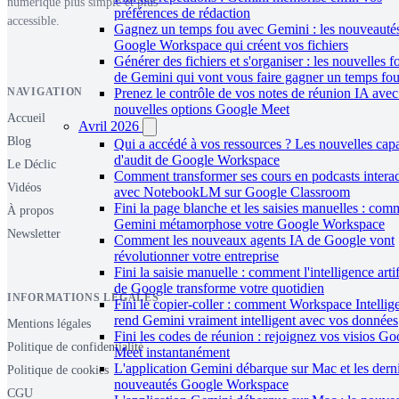
numérique plus simple et plus
préférences de rédaction
accessible.
Gagnez un temps fou avec Gemini : les nouveauté
Google Workspace qui créent vos fichiers
Générer des fichiers et s'organiser : les nouvelles f
de Gemini qui vont vous faire gagner un temps fo
Prenez le contrôle de vos notes de réunion IA avec
NAVIGATION
nouvelles options Google Meet
Accueil
Avril 2026
Blog
Qui a accédé à vos ressources ? Les nouvelles capa
d'audit de Google Workspace
Le Déclic
Comment transformer ses cours en podcasts interac
Vidéos
avec NotebookLM sur Google Classroom
Fini la page blanche et les saisies manuelles : com
À propos
Gemini métamorphose votre Google Workspace
Newsletter
Comment les nouveaux agents IA de Google vont
révolutionner votre entreprise
Fini la saisie manuelle : comment l'intelligence artif
de Google transforme votre quotidien
INFORMATIONS LÉGALES
Fini le copier-coller : comment Workspace Intellig
rend Gemini vraiment intelligent avec vos données
Mentions légales
Fini les codes de réunion : rejoignez vos visios Go
Politique de confidentialité
Meet instantanément
L'application Gemini débarque sur Mac et les dern
Politique de cookies
nouveautés Google Workspace
CGU