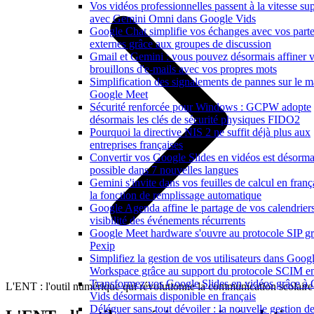
Vos vidéos professionnelles passent à la vitesse su
avec Gemini Omni dans Google Vids
Google Chat simplifie vos échanges avec vos parte
externes grâce aux groupes de discussion
Gmail et Gemini : vous pouvez désormais affiner 
brouillons d'e-mails avec vos propres mots
Simplification des signalements de pannes sur le ma
Google Meet
Sécurité renforcée pour Windows : GCPW adopte
désormais les clés de sécurité physiques FIDO2
Pourquoi la directive NIS 2 ne suffit déjà plus aux
entreprises françaises
Convertir vos Google Slides en vidéos est désorma
possible dans 7 nouvelles langues
Gemini s'invite dans vos feuilles de calcul en franç
la fonction de remplissage automatique
Google Agenda affine le partage de vos calendriers
visibilité des événements récurrents
Google Meet hardware s'ouvre au protocole SIP gr
Pexip
Simplifiez la gestion de vos utilisateurs dans Goog
Workspace grâce au support du protocole SCIM en
Transformez vos Google Slides en vidéos grâce à
L'ENT : l'outil numérique qui révolutionne la communication scolaire
Vids désormais disponible en français
Déléguer sans tout dévoiler : la nouvelle gestion de