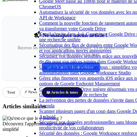
Google Meet passe au 1080p pour le matériel de sa
ChromeOS
Automatisez la sécurité de vos données avec les n
API de Workspace
Comment la nouvelle fonction de rangement auto
va transformer votre Google Drive
Gmail s'invite dans Ask Gemini sur Google Drive
📬 Ne manquez aucun article !
une recherche unifiée
Sécurisation des flux de données entre Google Wo
Recevez les nouveautés Google Workspace, IA et productivité
et vos applications tierces approuvées
directement dans votre boîte mail.
Sécurisez vos données sensibles grâce aux nouvell
de dlp pour vos pièces jointes dans Google Works
Une boucle pour les gouverner tous : simplifiez vo
Je m'inscris à la newsletter
automatisations dans Google Workspace Studio
Gérez plus finement vos appareils iOS grâce aux n
options de Google Endpoint Management
Gemini dans Google Drive intègre désormais vos 
⚡ News
Tout
📖 Articles & tutos
Gmail comme sources de recherche
La prévention des pertes de données s'invite dans
Agenda
Articles similaires
Scanner plusieurs pages d'un coup dans Google Dr
Android
Sécurisez vos données professionnelles sans bloque
productivité de vos collaborateurs
Sécurité des données : Google Workspace renforce