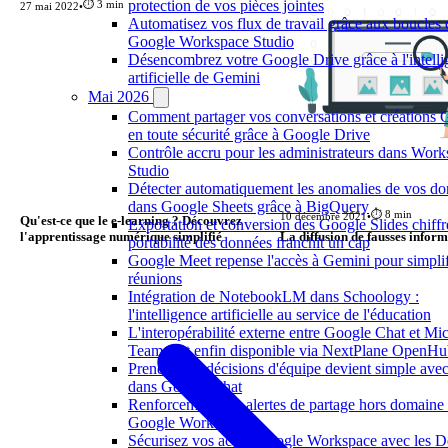
protection de vos pièces jointes
⏱️ 3 min
27 mai 2022
•
Automatisez vos flux de travail grâce aux boucles
Google Workspace Studio
Désencombrez votre Google Drive grâce à l'intell
artificielle de Gemini
Mai 2026
Comment partager vos conversations et créations 
en toute sécurité grâce à Google Drive
Contrôle accru pour les administrateurs dans Wor
Studio
Détecter automatiquement les anomalies de vos d
dans Google Sheets grâce à BigQuery
⏱️ 8 min
10 décembre 2021
•
Qu'est-ce que le e-learning ? Découvrez
Exportation et conversion des Google Slides chiffré
l'apprentissage numérique simplifié
La diffusion de fausses infor
portabilité des données franchit un cap
Google Meet repense l'accès à Gemini pour simplif
réunions
Intégration de NotebookLM dans Schoology :
l'intelligence artificielle au service de l'éducation
L'interopérabilité externe entre Google Chat et Mic
Teams est enfin disponible via NextPlane OpenH
Prendre des décisions d'équipe devient simple avec
dans Google Chat
Renforcement des alertes de partage hors domaine
Google Workspace
Sécurisez vos accès Google Workspace avec les D