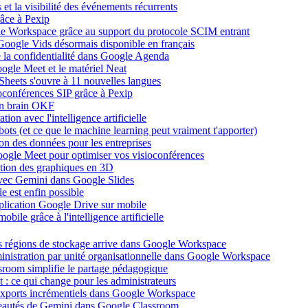
et la visibilité des événements récurrents
âce à Pexip
ogle Workspace grâce au support du protocole SCIM entrant
Google Vids désormais disponible en français
de la confidentialité dans Google Agenda
ogle Meet et le matériel Neat
heets s'ouvre à 11 nouvelles langues
ioconférences SIP grâce à Pexip
on brain OKF
ion avec l'intelligence artificielle
tbots (et ce que le machine learning peut vraiment t'apporter)
ion des données pour les entreprises
oogle Meet pour optimiser vos visioconférences
ation des graphiques en 3D
avec Gemini dans Google Slides
 est enfin possible
application Google Drive sur mobile
ile grâce à l'intelligence artificielle
es régions de stockage arrive dans Google Workspace
dministration par unité organisationnelle dans Google Workspace
room simplifie le partage pédagogique
: ce qui change pour les administrateurs
exports incrémentiels dans Google Workspace
uveautés de Gemini dans Google Classroom