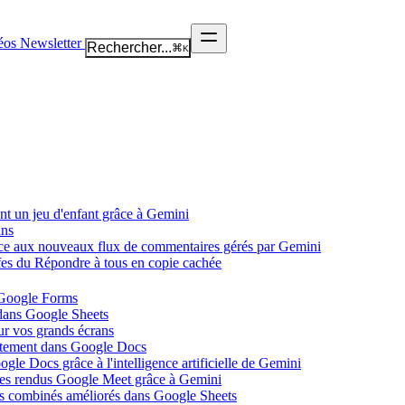
éos
Newsletter
Rechercher...
⌘
K
nt un jeu d'enfant grâce à Gemini
ans
âce aux nouveaux flux de commentaires gérés par Gemini
ffes du Répondre à tous en copie cachée
 Google Forms
 dans Google Sheets
ur vos grands écrans
ectement dans Google Docs
gle Docs grâce à l'intelligence artificielle de Gemini
tes rendus Google Meet grâce à Gemini
ues combinés améliorés dans Google Sheets