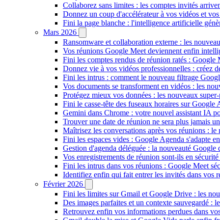
Collaborez sans limites : les comptes invités arriv
Donnez un coup d'accélérateur à vos vidéos et vos
Fini la page blanche : l'intelligence artificielle g
Mars 2026
Ransomware et collaboration externe : les nouvea
Vos réunions Google Meet deviennent enfin intellig
Fini les comptes rendus de réunion ratés : Google
Donnez vie à vos vidéos professionnelles : créez 
Fini les intrus : comment le nouveau filtrage Goog
Vos documents se transforment en vidéos : les n
Protégez mieux vos données : les nouveaux super
Fini le casse-tête des fuseaux horaires sur Google 
Gemini dans Chrome : votre nouvel assistant IA pour
Trouver une date de réunion ne sera plus jamais un
Maîtrisez les conversations après vos réunions : 
Fini les espaces vides : Google Agenda s'adapte en
Gestion d'agenda déléguée : la nouveauté Google qu
Vos enregistrements de réunion sont-ils en sécuri
Fini les intrus dans vos réunions : Google Meet sécu
Identifiez enfin qui fait entrer les invités dans vo
Février 2026
Fini les limites sur Gmail et Google Drive : les nou
Des images parfaites et un contexte sauvegardé : 
Retrouvez enfin vos informations perdues dans vo