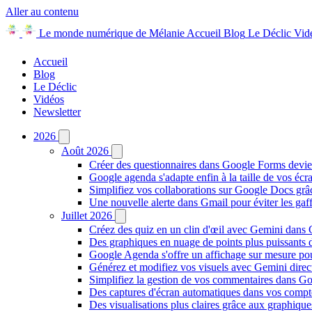
Aller au contenu
Le monde numérique de Mélanie
Accueil
Blog
Le Déclic
Vid
Accueil
Blog
Le Déclic
Vidéos
Newsletter
2026
Août 2026
Créer des questionnaires dans Google Forms devie
Google agenda s'adapte enfin à la taille de vos écr
Simplifiez vos collaborations sur Google Docs gr
Une nouvelle alerte dans Gmail pour éviter les ga
Juillet 2026
Créez des quiz en un clin d'œil avec Gemini dans
Des graphiques en nuage de points plus puissants
Google Agenda s'offre un affichage sur mesure po
Générez et modifiez vos visuels avec Gemini dir
Simplifiez la gestion de vos commentaires dans Goo
Des captures d'écran automatiques dans vos comp
Des visualisations plus claires grâce aux graphiq