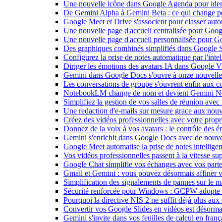
Une nouvelle icône dans Google Agenda pour identi
De Gemini Alpha à Gemini Beta : ce qui change 
Google Meet et Drive s'associent pour classer aut
Une nouvelle page d'accueil centralisée pour Goog
Une nouvelle page d'accueil personnalisée pour 
Des graphiques combinés simplifiés dans Google S
Configurez la prise de notes automatique par l'inte
Diriger les émotions des avatars IA dans Google Vi
Gemini dans Google Docs s'ouvre à onze nouvelle
Les conversations de groupe s'ouvrent enfin aux c
NotebookLM change de nom et devient Gemini N
Simplifiez la gestion de vos salles de réunion ave
Une redaction d'e-mails sur mesure grace aux nouv
Créez des vidéos professionnelles avec votre pro
Donnez de la voix à vos avatars : le contrôle des 
Gemini s'enrichit dans Google Docs avec de nouvel
Google Meet automatise la prise de notes intellige
Vos vidéos professionnelles passent à la vitesse 
Google Chat simplifie vos échanges avec vos parte
Gmail et Gemini : vous pouvez désormais affiner v
Simplification des signalements de pannes sur le 
Sécurité renforcée pour Windows : GCPW adopte d
Pourquoi la directive NIS 2 ne suffit déjà plus aux 
Convertir vos Google Slides en vidéos est désorma
Gemini s'invite dans vos feuilles de calcul en fran