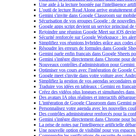
Une aide à la lecture boostée par l'intelligence art
L'outil de lecture Read Along arrive gratuitement
Gemini s'invite dans Google Classroom sur mobile et
Sécurisation de vos groupes Google : de nouvelles c
Google apps script devient un service principal de
Rejoindre une réunion Google Meet sur iOS devient
Sécurité renforcée sur Google Workspace : les alerte
Simplifiez vos réunions hybrides grâce aux codes 
Résoudre les erreurs de formules dans Google She
Gemini parle enfin français dans Google Sheets pou
Gemini s'intègre directement dans Chrome pour de 
Nouveaux contrôles d'administration pour Gemini : 
Optimiser vos cours avec l'intégration de Google
Google meet s'invite dans votre voiture avec Andr
Simplifiez la gestion de vos agendas secondaires 
Traduire vos idées en tableaux : Gemini en frança
Créez des vidéos plus longues et simultanées dan
Des avatars IA plus réalistes et interactifs débarq
L'intégration de Google Classroom dans Gemini po
Personnalisez votre agenda avec les nouvelles cou
Des contrôles administrateur renforcés pour la con
Gemini s'intègre directement dans Chrome pour boo
La prise de notes par l'intelligence artificielle dé
Une nouvelle option de visibilité pour vos espace
Comprendre les verifications de securite de votre n