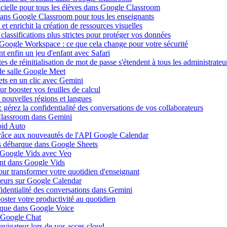
ificielle pour tous les élèves dans Google Classroom
 dans Google Classroom pour tous les enseignants
 enrichit la création de ressources visuelles
lassifications plus strictes pour protéger vos données
 Google Workspace : ce que cela change pour votre sécurité
 enfin un jeu d'enfant avec Safari
s de réinitialisation de mot de passe s'étendent à tous les administrateu
de salle Google Meet
ets en un clic avec Gemini
r booster vos feuilles de calcul
nouvelles régions et langues
gérez la confidentialité des conversations de vos collaborateurs
 Classroom dans Gemini
oid Auto
grâce aux nouveautés de l'API Google Calendar
is débarque dans Google Sheets
s Google Vids avec Veo
uent dans Google Vids
ur transformer votre quotidien d'enseignant
leurs sur Google Calendar
fidentialité des conversations dans Gemini
ster votre productivité au quotidien
barque dans Google Voice
s Google Chat
avigateur lors de vos acces cloud