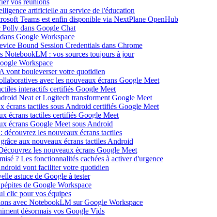
ier vos réunions
igence artificielle au service de l'éducation
icrosoft Teams est enfin disponible via NextPlane OpenHub
c Polly dans Google Chat
e dans Google Workspace
Device Bound Session Credentials dans Chrome
s NotebookLM : vos sources toujours à jour
 Google Workspace
 vont bouleverser votre quotidien
ollaboratives avec les nouveaux écrans Google Meet
tiles interactifs certifiés Google Meet
Android Neat et Logitech transforment Google Meet
x écrans tactiles sous Android certifiés Google Meet
x écrans tactiles certifiés Google Meet
aux écrans Google Meet sous Android
: découvrez les nouveaux écrans tactiles
 grâce aux nouveaux écrans tactiles Android
Découvrez les nouveaux écrans Google Meet
isé ? Les fonctionnalités cachées à activer d'urgence
oid vont faciliter votre quotidien
elle astuce de Google à tester
 pépites de Google Workspace
l clic pour vos équipes
sations avec NotebookLM sur Google Workspace
 animent désormais vos Google Vids