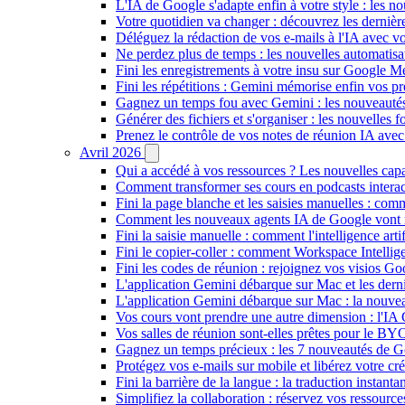
L'IA de Google s'adapte enfin à votre style : les n
Votre quotidien va changer : découvrez les dernière
Déléguez la rédaction de vos e-mails à l'IA avec vo
Ne perdez plus de temps : les nouvelles automatis
Fini les enregistrements à votre insu sur Google Me
Fini les répétitions : Gemini mémorise enfin vos pr
Gagnez un temps fou avec Gemini : les nouveautés
Générer des fichiers et s'organiser : les nouvelles
Prenez le contrôle de vos notes de réunion IA ave
Avril 2026
Qui a accédé à vos ressources ? Les nouvelles cap
Comment transformer ses cours en podcasts inter
Fini la page blanche et les saisies manuelles : 
Comment les nouveaux agents IA de Google vont ré
Fini la saisie manuelle : comment l'intelligence art
Fini le copier-coller : comment Workspace Intelli
Fini les codes de réunion : rejoignez vos visios G
L'application Gemini débarque sur Mac et les de
L'application Gemini débarque sur Mac : la nouvea
Vos cours vont prendre une autre dimension : l'IA
Vos salles de réunion sont-elles prêtes pour le B
Gagnez un temps précieux : les 7 nouveautés de G
Protégez vos e-mails sur mobile et libérez votre cré
Fini la barrière de la langue : la traduction insta
Simplifiez la collaboration : réservez vos ressourc