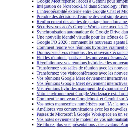
Google Meet repense l'accès à Gemini pour simplif
Intégration de NotebookLM dans Schoology : l'intell
L'interopérabilité externe entre Google Chat et M
Prendre des décisions d'équipe devient simple ave
Renforcement des alertes de partage hors domain
Sécurisez vos accès Google Workspace avec les 
Synchronisation automatique de Google Drive dan
Une nouvelle identité visuelle pour les icônes de
Google I/O 2026 : comment les nouveaux agents IA
Comment rendre vos réunions hybrides vraiment c
Donnez vie à vos réunions : les nouveaux écrans tac
Fini les réunions passives : les nouveaux écrans 
Révolutionnez vos réunions hybrides : les nouveau
Transformez vos salles de réunion avec les nouveau
Transformez vos visioconférences avec les nouve
Vos réunions Google Meet deviennent interactives 
Vos réunions Google Meet deviennent interactives
Vos réunions hybrides manquent de dynamisme ? 
Votre environnement Google Workspace est-il optim
Comment le nouveau Googlebook et Gemini sur Andr
Vos notes manuscrites numérisées par l'IA : la nouv
Améliorez vos communications avec les nouvelles
Passez de Microsoft à Google Workspace en un seu
Vos notes deviennent le moteur de vos automati
Ne filmez plus vos présentations : des avatars IA