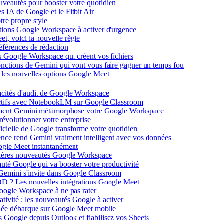
ouveautés pour booster votre quotidien
s IA de Google et le Fitbit Air
tre propre style
ations Google Workspace à activer d'urgence
et, voici la nouvelle règle
éférences de rédaction
 Google Workspace qui créent vos fichiers
 fonctions de Gemini qui vont vous faire gagner un temps fou
c les nouvelles options Google Meet
acités d'audit de Google Workspace
actifs avec NotebookLM sur Google Classroom
comment Gemini métamorphose votre Google Workspace
volutionner votre entreprise
ificielle de Google transforme votre quotidien
gence rend Gemini vraiment intelligent avec vos données
oogle Meet instantanément
rnières nouveautés Google Workspace
uté Google qui va booster votre productivité
 Gemini s'invite dans Google Classroom
YOD ? Les nouvelles intégrations Google Meet
oogle Workspace à ne pas rater
ativité : les nouveautés Google à activer
ntanée débarque sur Google Meet mobile
es Google depuis Outlook et fiabilisez vos Sheets