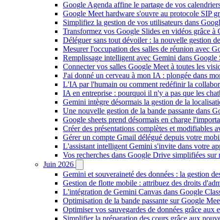
Google Agenda affine le partage de vos calendriers 
Google Meet hardware s'ouvre au protocole SIP gr
Simplifiez la gestion de vos utilisateurs dans Go
Transformez vos Google Slides en vidéos grâce à 
Déléguer sans tout dévoiler : la nouvelle gestion 
Mesurer l'occupation des salles de réunion avec Go
Remplissage intelligent avec Gemini dans Google S
Connecter vos salles Google Meet à toutes les vis
J'ai donné un cerveau à mon IA : plongée dans m
L'IA par l'humain ou comment redéfinir la collaborat
IA en entreprise : pourquoi il n'y a pas que les cha
Gemini intègre désormais la gestion de la localisat
Une nouvelle gestion de la bande passante dans G
Google sheets prend désormais en charge l'import
Créer des présentations complètes et modifiables 
Gérer un compte Gmail délégué depuis votre mobile
L'assistant intelligent Gemini s'invite dans votre 
Vos recherches dans Google Drive simplifiées sur mob
Juin 2026
Gemini et souveraineté des données : la gestion d
Gestion de flotte mobile : attribuez des droits d'a
L'intégration de Gemini Canvas dans Google Class
Optimisation de la bande passante sur Google Meet 
Optimiser vos sauvegardes de données grâce aux 
Simplifier la préparation des cours grâce aux no