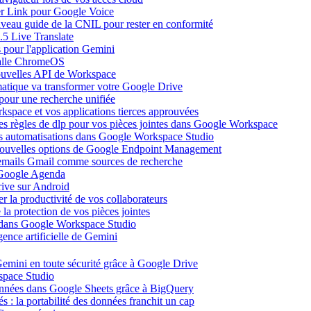
ier Link pour Google Voice
uveau guide de la CNIL pour rester en conformité
.5 Live Translate
 pour l'application Gemini
salle ChromeOS
nouvelles API de Workspace
atique va transformer votre Google Drive
pour une recherche unifiée
kspace et vos applications tierces approuvées
es règles de dlp pour vos pièces jointes dans Google Workspace
vos automatisations dans Google Workspace Studio
 nouvelles options de Google Endpoint Management
emails Gmail comme sources de recherche
s Google Agenda
ive sur Android
r la productivité de vos collaborateurs
a protection de vos pièces jointes
s dans Google Workspace Studio
ence artificielle de Gemini
emini en toute sécurité grâce à Google Drive
space Studio
onnées dans Google Sheets grâce à BigQuery
s : la portabilité des données franchit un cap