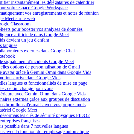
fier instantanément les délégataires de calendrier
pour votre espace Google Workspace
omatiquement vos enregistrements et notes de réunion
le Meet sur le web
Google Classroom
heets pour booster vos analyses de données
lligence artificielle dans Google Meet
ds devient un jeu d'enfant
s langues
ollaborateurs externes dans Google Chat
otebook
c le signalement d'incidents Google Meet
elles options de personnalisation de Gmail
pre avatar grâce à Gemini Omni dans Google Vids
émotions arrive dans Google Vids
les langues et fonctionnalités de mise en page
nte : ce qui change pour vous
supérieure avec Gemini Omni dans Google Vids
naires externes grâce aux groupes de discussion
os brouillons d'e-mails avec vos propres mots
matériel Google Meet
ésormais les clés de sécurité physiques FIDO2
entreprises françaises
is possible dans 7 nouvelles langues
çais avec la fonction de remplissage automatique