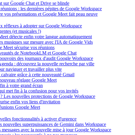
ent sur Google Chat et Drive se blinde
 réunions : les dernières pépites de Google Workspace
énère vos présentations et Google Meet fait peau neuve
ux réflexes à adopter sur Google Workspace
entes (et musicales !)
 Meet détecte enfin votre langue automatiquement
des musiques sur mesure avec l'IA de Google Vids
le Meet sécurise vos réunions
ouveautés de NotebookLM et Google Chat
-pouvoirs des journaux d'audit Google Workspace
Agenda : découvrez la nouvelle recherche par ville
 naviguer et travailler plus vite
 calvaire grâce à cette nouveauté Gmail
le nouveau réglage Google Meet
fin à votre grand écran
i met fin à la confusion pour vos invités
té ? Les nouvelles protections de Google Workspace
rise enfin vos liens d'invitation
s réunions Google Meet
velles fonctionnalités à activer d'urgence
les nouvelles superpuissances de Gemini dans Workspace
s messages avec la nouvelle mise à jour Google Workspace