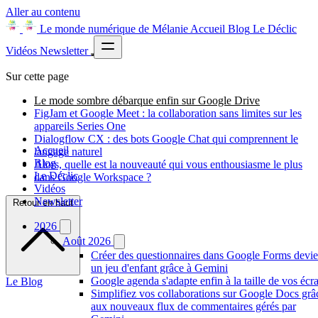
Aller au contenu
Le monde numérique de Mélanie
Accueil
Blog
Le Déclic
Vidéos
Newsletter
Sur cette page
Le mode sombre débarque enfin sur Google Drive
FigJam et Google Meet : la collaboration sans limites sur les
appareils Series One
Dialogflow CX : des bots Google Chat qui comprennent le
Accueil
langage naturel
Blog
Alors, quelle est la nouveauté qui vous enthousiasme le plus
Le Déclic
dans Google Workspace ?
Vidéos
Newsletter
Retour en haut
2026
Août 2026
Créer des questionnaires dans Google Forms devie
un jeu d'enfant grâce à Gemini
Google agenda s'adapte enfin à la taille de vos écr
Le Blog
Simplifiez vos collaborations sur Google Docs grâ
aux nouveaux flux de commentaires gérés par