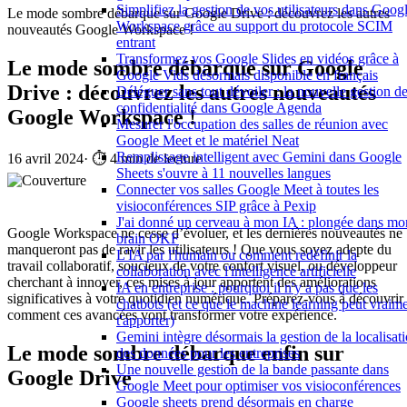
Simplifiez la gestion de vos utilisateurs dans Goog
Le mode sombre débarque sur Google Drive : découvrez les autres
Workspace grâce au support du protocole SCIM
nouveautés Google Workspace !
entrant
Transformez vos Google Slides en vidéos grâce à
Le mode sombre débarque sur Google
Google Vids désormais disponible en français
Drive : découvrez les autres nouveautés
Déléguer sans tout dévoiler : la nouvelle gestion de
confidentialité dans Google Agenda
Google Workspace !
Mesurer l'occupation des salles de réunion avec
Google Meet et le matériel Neat
Remplissage intelligent avec Gemini dans Google
16 avril 2024
·
⏱️ 4 min de lecture
Sheets s'ouvre à 11 nouvelles langues
Connecter vos salles Google Meet à toutes les
visioconférences SIP grâce à Pexip
J'ai donné un cerveau à mon IA : plongée dans mo
Google Workspace ne cesse d’évoluer, et les dernières nouveautés ne
brain OKF
manqueront pas de ravir les utilisateurs ! Que vous soyez adepte du
L'IA par l'humain ou comment redéfinir la
travail collaboratif, soucieux de votre confort visuel, ou développeur
collaboration avec l'intelligence artificielle
cherchant à innover, ces mises à jour apportent des améliorations
IA en entreprise : pourquoi il n'y a pas que les
significatives à votre quotidien numérique. Préparez-vous à découvrir
chatbots (et ce que le machine learning peut vraim
comment ces avancées vont transformer votre expérience.
t'apporter)
Gemini intègre désormais la gestion de la localisat
Le mode sombre débarque enfin sur
des données pour les entreprises
Une nouvelle gestion de la bande passante dans
Google Drive
Google Meet pour optimiser vos visioconférences
Google sheets prend désormais en charge