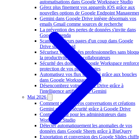
automatisations dans Google Workspace Studio
Workspace
collaboration sur Google Mee
Gérez plus finement vos appareils iOS grâce aux
nouvelles options de Google Endpoint Manageme
Gemini dans Google Drive intègre désormais vos
emails Gmail comme sources de recherche
La prévention des pertes de données s'invite dans
Google Agenda
Scanner plusieurs pages d'un coup dans Google
Drive sur Android
Sécurisez vos données professionnelles sans bloqu
la productivité de vos collaborateurs
Sécurité des données : Google Workspace renforce
protection de vos pièces jointes
Automatisez vos flux de travail grâce aux boucles
dans Google Workspace Studio
Désencombrez votre Google Drive grâce à
l'intelligence artificielle de Gemini
Mai 2026
Comment partager vos conversations et créations
Gemini en toute sécurité grâce à Google Drive
Contrôle accru pour les administrateurs dans
Workspace Studio
Détecter automatiquement les anomalies de vos
données dans Google Sheets grâce à BigQuery
Exportation et conversion des Google Slides chiffr