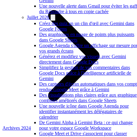
Gemini
Une nouvelle alerte dans Gmail pour éviter les gaf
du Répondre à tous en copie cachée
Juillet 2026
Créez des quiz en un clin d'œil avec Gemini dans
Google Forms
Des graphiques en nuage de points plus puissants
dans Google Sheets
Google Agenda s'offre un affichage sur mesure po
vos grands écrans
Générez et modifiez vos visuels avec Gemini
directement dans Google Docs
Simplifiez la gestion de vos commentaires dans
Google Docs grâce à l'intelligence artificielle de
Gemini
Des captures d'écran automatiques dans vos compt
rendus Google Meet grâce à Gemini
Des visualisations plus claires grâce aux graphique
combinés améliorés dans Google Sheets
Une nouvelle icône dans Google Agenda pour
identifier instantanément les délégataires de
calendrier
De Gemini Alpha à Gemini Beta : ce qui change
Archives 2024
pour votre espace Google Workspace
Google Meet et Drive s'associent pour classer