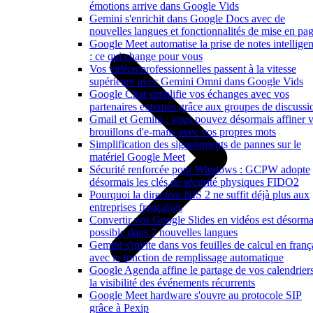
émotions arrive dans Google Vids
Gemini s'enrichit dans Google Docs avec de
nouvelles langues et fonctionnalités de mise en pa
Google Meet automatise la prise de notes intelligen
: ce qui change pour vous
Vos vidéos professionnelles passent à la vitesse
supérieure avec Gemini Omni dans Google Vids
Google Chat simplifie vos échanges avec vos
partenaires externes grâce aux groupes de discussi
Gmail et Gemini : vous pouvez désormais affiner 
brouillons d'e-mails avec vos propres mots
Simplification des signalements de pannes sur le
matériel Google Meet
Sécurité renforcée pour Windows : GCPW adopte
désormais les clés de sécurité physiques FIDO2
Pourquoi la directive NIS 2 ne suffit déjà plus aux
entreprises françaises
Convertir vos Google Slides en vidéos est désorma
possible dans 7 nouvelles langues
Gemini s'invite dans vos feuilles de calcul en franç
avec la fonction de remplissage automatique
Google Agenda affine le partage de vos calendriers
la visibilité des événements récurrents
Google Meet hardware s'ouvre au protocole SIP
grâce à Pexip