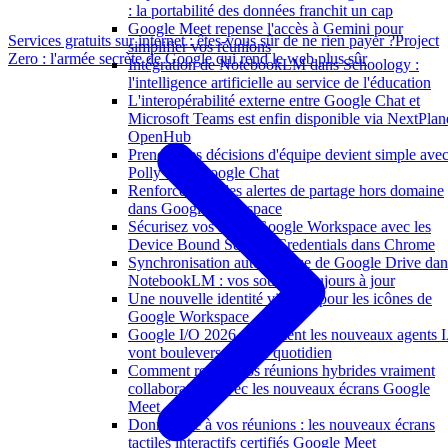
: la portabilité des données franchit un cap
Google Meet repense l'accès à Gemini pour
Services gratuits sur internet : êtes-vous sûr de ne rien payer ?
Project
simplifier vos réunions
Zero : l'armée secrète de Google qui rend le web plus sûr
Intégration de NotebookLM dans Schoology :
l'intelligence artificielle au service de l'éducation
L'interopérabilité externe entre Google Chat et
Microsoft Teams est enfin disponible via NextPlan
OpenHub
Prendre des décisions d'équipe devient simple ave
Polly dans Google Chat
Renforcement des alertes de partage hors domaine
dans Google Workspace
Sécurisez vos accès Google Workspace avec les
Device Bound Session Credentials dans Chrome
Synchronisation automatique de Google Drive dan
NotebookLM : vos sources toujours à jour
Une nouvelle identité visuelle pour les icônes de
Google Workspace
Google I/O 2026 : comment les nouveaux agents 
vont bouleverser votre quotidien
Comment rendre vos réunions hybrides vraiment
collaboratives avec les nouveaux écrans Google
Meet
Donnez vie à vos réunions : les nouveaux écrans
tactiles interactifs certifiés Google Meet