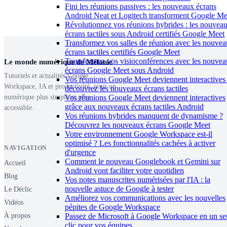
Fini les réunions passives : les nouveaux écrans
Android Neat et Logitech transforment Google Me
Révolutionnez vos réunions hybrides : les nouvea
écrans tactiles sous Android certifiés Google Meet
Transformez vos salles de réunion avec les nouve
écrans tactiles certifiés Google Meet
Transformez vos visioconférences avec les nouve
Le monde numérique de Mélanie
écrans Google Meet sous Android
Tutoriels et actualités Google
Vos réunions Google Meet deviennent interactives 
Workspace, IA et productivité, pour un
découvrez les nouveaux écrans tactiles
Vos réunions Google Meet deviennent interactives
numérique plus simple et plus
grâce aux nouveaux écrans tactiles Android
accessible.
Vos réunions hybrides manquent de dynamisme ?
Découvrez les nouveaux écrans Google Meet
Votre environnement Google Workspace est-il
optimisé ? Les fonctionnalités cachées à activer
NAVIGATION
d'urgence
Comment le nouveau Googlebook et Gemini sur
Accueil
Android vont faciliter votre quotidien
Blog
Vos notes manuscrites numérisées par l'IA : la
nouvelle astuce de Google à tester
Le Déclic
Améliorez vos communications avec les nouvelles
Vidéos
pépites de Google Workspace
Passez de Microsoft à Google Workspace en un se
À propos
clic pour vos équipes