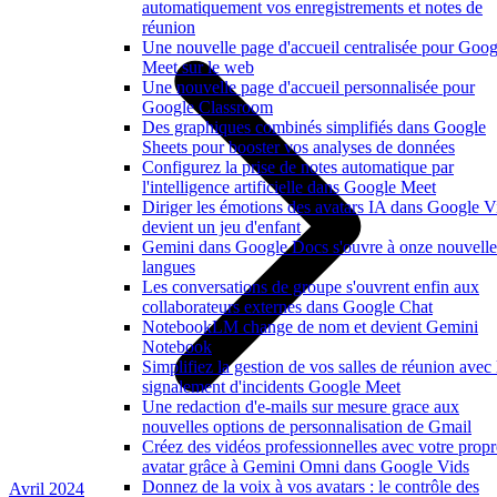
automatiquement vos enregistrements et notes de
réunion
Une nouvelle page d'accueil centralisée pour Goog
Meet sur le web
Une nouvelle page d'accueil personnalisée pour
Google Classroom
Des graphiques combinés simplifiés dans Google
Sheets pour booster vos analyses de données
Configurez la prise de notes automatique par
l'intelligence artificielle dans Google Meet
Diriger les émotions des avatars IA dans Google V
devient un jeu d'enfant
Gemini dans Google Docs s'ouvre à onze nouvelle
langues
Les conversations de groupe s'ouvrent enfin aux
collaborateurs externes dans Google Chat
NotebookLM change de nom et devient Gemini
Notebook
Simplifiez la gestion de vos salles de réunion avec 
signalement d'incidents Google Meet
Une redaction d'e-mails sur mesure grace aux
nouvelles options de personnalisation de Gmail
Créez des vidéos professionnelles avec votre propr
avatar grâce à Gemini Omni dans Google Vids
Donnez de la voix à vos avatars : le contrôle des
Avril 2024