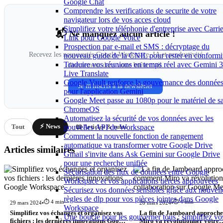
Google Chat
Comprendre les verifications de securite de votre
navigateur lors de vos acces cloud
Simplifiez votre téléphonie d'entreprise avec Carrie
📬 Ne manquez aucun article !
Link pour Google Voice
Prospection par e-mail et SMS : décryptage du
Recevez les nouveautés Google Workspace, IA et productivité
nouveau guide de la CNIL pour rester en conformi
Traduire vos réunions en temps réel avec Gemini 3
directement dans votre boîte mail.
Live Translate
Google Vault renforce la gouvernance des donnée
Je m'inscris à la newsletter
pour l'application Gemini
Google Meet passe au 1080p pour le matériel de sa
ChromeOS
Automatisez la sécurité de vos données avec les
⚡ News
Tout
📖 Articles & tutos
nouvelles API de Workspace
Comment la nouvelle fonction de rangement
automatique va transformer votre Google Drive
Articles similaires
Gmail s'invite dans Ask Gemini sur Google Drive
pour une recherche unifiée
Sécurisation des flux de données entre Google
Workspace et vos applications tierces approuvées
Sécurisez vos données sensibles grâce aux nouvell
règles de dlp pour vos pièces jointes dans Google
⏱️ 4 min
⏱️ 4 min
29 mars 2024
•
28 mars 2024
•
Workspace
Simplifiez vos échanges et organisez vos
La fin de Jamboard approche
Une boucle pour les gouverner tous : simplifiez vo
fichiers : les dernières innovations Google
Miro va révolutionner votre