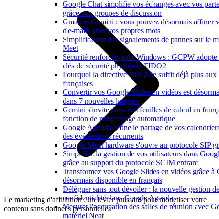
Google Chat simplifie vos échanges avec vos parte
grâce aux groupes de discussion
Gmail et Gemini : vous pouvez désormais affiner v
d'e-mails avec vos propres mots
Simplification des signalements de pannes sur le m
Meet
Sécurité renforcée pour Windows : GCPW adopte 
clés de sécurité physiques FIDO2
Pourquoi la directive NIS 2 ne suffit déjà plus aux 
françaises
Convertir vos Google Slides en vidéos est désorma
dans 7 nouvelles langues
Gemini s'invite dans vos feuilles de calcul en franç
fonction de remplissage automatique
Google Agenda affine le partage de vos calendriers e
des événements récurrents
Google Meet hardware s'ouvre au protocole SIP gr
Simplifiez la gestion de vos utilisateurs dans Goo
grâce au support du protocole SCIM entrant
Transformez vos Google Slides en vidéos grâce à
désormais disponible en français
Déléguer sans tout dévoiler : la nouvelle gestion de
confidentialité dans Google Agenda
Le marketing d'affiliation : un levier puissant pour monétiser votre
Mesurer l'occupation des salles de réunion avec Go
contenu sans données personnelles
matériel Neat