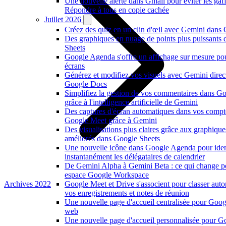
Une nouvelle alerte dans Gmail pour éviter les gaf
Répondre à tous en copie cachée
Juillet 2026
Créez des quiz en un clin d'œil avec Gemini dans
Des graphiques en nuage de points plus puissants
Sheets
Google Agenda s'offre un affichage sur mesure po
écrans
Générez et modifiez vos visuels avec Gemini dire
Google Docs
Simplifiez la gestion de vos commentaires dans G
grâce à l'intelligence artificielle de Gemini
Des captures d'écran automatiques dans vos compt
Google Meet grâce à Gemini
Des visualisations plus claires grâce aux graphiqu
améliorés dans Google Sheets
Une nouvelle icône dans Google Agenda pour ident
instantanément les délégataires de calendrier
De Gemini Alpha à Gemini Beta : ce qui change p
espace Google Workspace
Archives 2022
Google Meet et Drive s'associent pour classer au
vos enregistrements et notes de réunion
Une nouvelle page d'accueil centralisée pour Goog
web
Une nouvelle page d'accueil personnalisée pour G