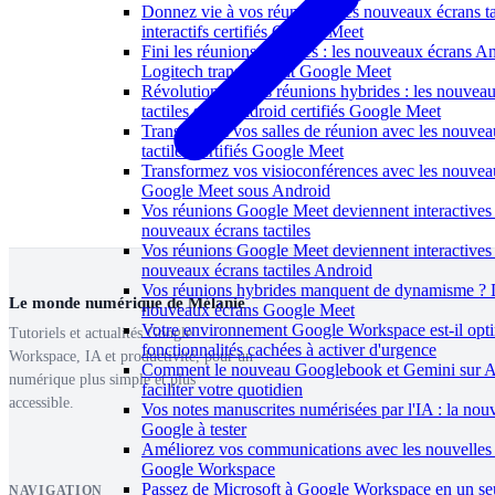
Donnez vie à vos réunions : les nouveaux écrans ta
interactifs certifiés Google Meet
Fini les réunions passives : les nouveaux écrans A
Logitech transforment Google Meet
Révolutionnez vos réunions hybrides : les nouvea
tactiles sous Android certifiés Google Meet
Transformez vos salles de réunion avec les nouvea
tactiles certifiés Google Meet
Transformez vos visioconférences avec les nouvea
Google Meet sous Android
Vos réunions Google Meet deviennent interactives 
nouveaux écrans tactiles
Vos réunions Google Meet deviennent interactives
nouveaux écrans tactiles Android
Vos réunions hybrides manquent de dynamisme ? 
Le monde numérique de Mélanie
nouveaux écrans Google Meet
Votre environnement Google Workspace est-il opti
Tutoriels et actualités Google
fonctionnalités cachées à activer d'urgence
Workspace, IA et productivité, pour un
Comment le nouveau Googlebook et Gemini sur A
numérique plus simple et plus
faciliter votre quotidien
accessible.
Vos notes manuscrites numérisées par l'IA : la nouv
Google à tester
Améliorez vos communications avec les nouvelles 
Google Workspace
Passez de Microsoft à Google Workspace en un seu
NAVIGATION