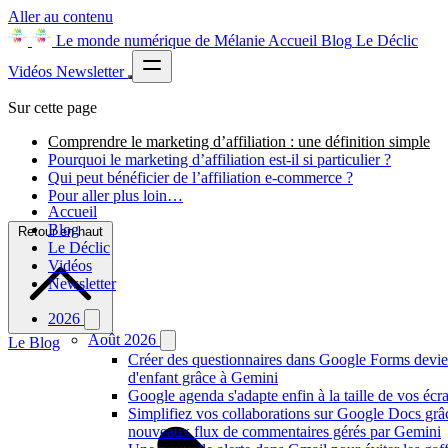
Aller au contenu
Le monde numérique de Mélanie
Accueil
Blog
Le Déclic
Vidéos
Newsletter
Sur cette page
Comprendre le marketing d’affiliation : une définition simple
Pourquoi le marketing d’affiliation est-il si particulier ?
Qui peut bénéficier de l’affiliation e-commerce ?
Pour aller plus loin…
Accueil
Blog
Retour en haut
Le Déclic
Vidéos
Newsletter
2026
Août 2026
Le Blog
Créer des questionnaires dans Google Forms devie
d'enfant grâce à Gemini
Google agenda s'adapte enfin à la taille de vos écr
Simplifiez vos collaborations sur Google Docs grâ
nouveaux flux de commentaires gérés par Gemini