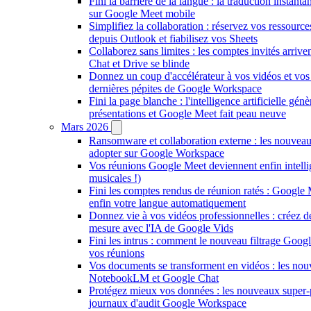
Fini la barrière de la langue : la traduction instant
sur Google Meet mobile
Simplifiez la collaboration : réservez vos ressourc
depuis Outlook et fiabilisez vos Sheets
Collaborez sans limites : les comptes invités arriv
Chat et Drive se blinde
Donnez un coup d'accélérateur à vos vidéos et vos 
dernières pépites de Google Workspace
Fini la page blanche : l'intelligence artificielle gén
présentations et Google Meet fait peau neuve
Mars 2026
Ransomware et collaboration externe : les nouveau
adopter sur Google Workspace
Vos réunions Google Meet deviennent enfin intellig
musicales !)
Fini les comptes rendus de réunion ratés : Google 
enfin votre langue automatiquement
Donnez vie à vos vidéos professionnelles : créez d
mesure avec l'IA de Google Vids
Fini les intrus : comment le nouveau filtrage Goog
vos réunions
Vos documents se transforment en vidéos : les nou
NotebookLM et Google Chat
Protégez mieux vos données : les nouveaux super-
journaux d'audit Google Workspace