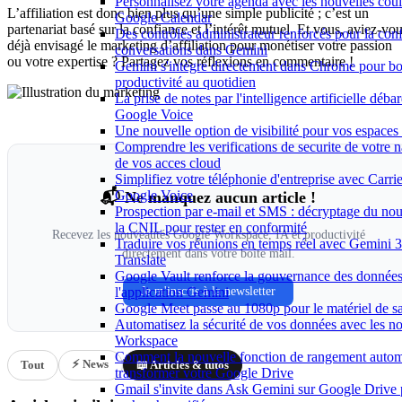
Personnalisez votre agenda avec les nouvelles coul
L’affiliation est donc bien plus qu’une simple publicité ; c’est un
Google Calendar
partenariat basé sur la confiance et l’intérêt mutuel. Et vous, aviez-vo
Des contrôles administrateur renforcés pour la conf
déjà envisagé le marketing d’affiliation pour monétiser votre passion
conversations dans Gemini
ou votre expertise ? Partagez vos réflexions en commentaire !
Gemini s'intègre directement dans Chrome pour bo
productivité au quotidien
La prise de notes par l'intelligence artificielle déb
Google Voice
Une nouvelle option de visibilité pour vos espace
Comprendre les verifications de securite de votre n
de vos acces cloud
Simplifiez votre téléphonie d'entreprise avec Carri
Google Voice
📬 Ne manquez aucun article !
Prospection par e-mail et SMS : décryptage du no
la CNIL pour rester en conformité
Recevez les nouveautés Google Workspace, IA et productivité
Traduire vos réunions en temps réel avec Gemini 3
directement dans votre boîte mail.
Translate
Google Vault renforce la gouvernance des donnée
l'application Gemini
Je m'inscris à la newsletter
Google Meet passe au 1080p pour le matériel de 
Automatisez la sécurité de vos données avec les n
Workspace
Comment la nouvelle fonction de rangement autom
⚡ News
Tout
📖 Articles & tutos
transformer votre Google Drive
Gmail s'invite dans Ask Gemini sur Google Drive