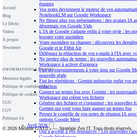
équipes
Accueil
Vos notes deviennent le moteur de vos automatisat
NotebookLM sur Google Workspace
Blog
Ne filmez plus vos présentations : des avatars IA 
Le Déclic
désormais vos Google Vids
L'IA de Google s'adapte enfin à votre style : les n
Vidéos
booster votre quotidien
À propos
Votre quotidien va changer : découvrez les dernièr
Google et le Fitbit Air
Newsletter
Déléguez la rédaction de vos e-mails à l'IA avec vo
Ne perdez plus de temps : les nouvelles automatis
Workspace à activer d'urgence
INFORMATIONS LÉGALES
Fini les enregistrements à votre insu sur Google Me
nouvelle règle
Mentions légales
Fini les répétitions : Gemini mémorise enfin vos p
rédaction
Politique de confidentialité
Gagnez un temps fou avec Gemini : les nouveauté
Politique de cookies
Workspace qui créent vos fichiers
CGU
Générer des fichiers et s'organiser : les nouvelles f
Gemini qui vont vous faire gagner un temps fou
CGV
Prenez le contrôle de vos notes de réunion IA avec
Politique IA
options Google Meet
Avril 2026
© 2026 Mélanie GAULT — Stratégie Zen IT. Tous droits réservés.
Qui a accédé à vos ressources ? Les nouvelles capa
Google Workspace