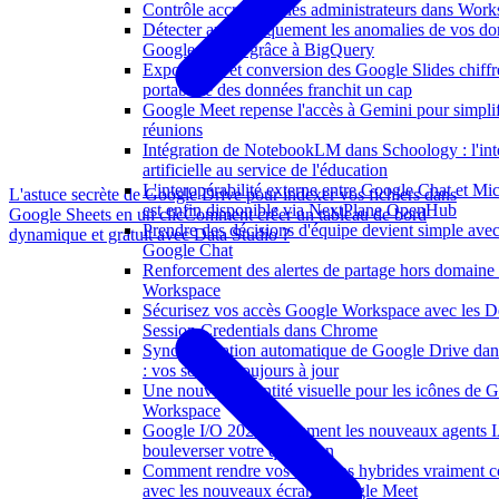
Contrôle accru pour les administrateurs dans Work
Détecter automatiquement les anomalies de vos d
Google Sheets grâce à BigQuery
Exportation et conversion des Google Slides chiffré
portabilité des données franchit un cap
Google Meet repense l'accès à Gemini pour simplif
réunions
Intégration de NotebookLM dans Schoology : l'int
artificielle au service de l'éducation
L'interopérabilité externe entre Google Chat et Mi
L'astuce secrète de Google Drive pour indexer vos fichiers dans
est enfin disponible via NextPlane OpenHub
Google Sheets en un clic
Comment créer un tableau de bord
Prendre des décisions d'équipe devient simple ave
dynamique et gratuit avec Data Studio ?
Google Chat
Renforcement des alertes de partage hors domaine
Workspace
Sécurisez vos accès Google Workspace avec les 
Session Credentials dans Chrome
Synchronisation automatique de Google Drive d
: vos sources toujours à jour
Une nouvelle identité visuelle pour les icônes de 
Workspace
Google I/O 2026 : comment les nouveaux agents 
bouleverser votre quotidien
Comment rendre vos réunions hybrides vraiment co
avec les nouveaux écrans Google Meet