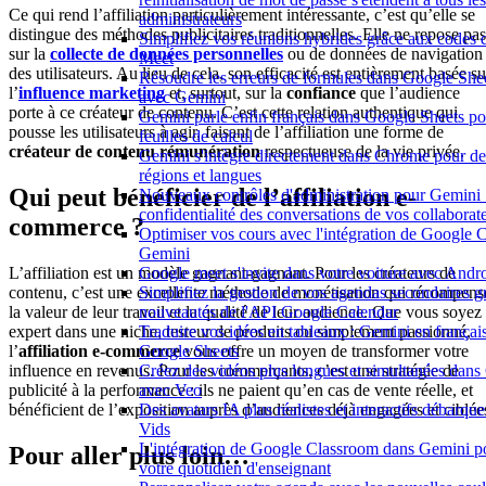
Ce qui rend l’affiliation particulièrement intéressante, c’est qu’elle se
administrateurs
distingue des méthodes publicitaires traditionnelles. Elle ne repose pas
Simplifiez vos réunions hybrides grâce aux codes 
sur la
collecte de données personnelles
ou de données de navigation
Meet
des utilisateurs. Au lieu de cela, son efficacité est entièrement basée su
Résoudre les erreurs de formules dans Google Shee
l’
influence marketing
et, surtout, sur la
confiance
que l’audience
avec Gemini
porte à ce créateur de contenu. C’est cette relation authentique qui
Gemini parle enfin français dans Google Sheets po
pousse les utilisateurs à agir, faisant de l’affiliation une forme de
feuilles de calcul
créateur de contenu rémunération
respectueuse de la vie privée.
Gemini s'intègre directement dans Chrome pour de
régions et langues
Qui peut bénéficier de l’affiliation e-
Nouveaux contrôles d'administration pour Gemini :
confidentialité des conversations de vos collaborat
commerce ?
Optimiser vos cours avec l'intégration de Google 
Gemini
Google meet s'invite dans votre voiture avec Andr
L’affiliation est un modèle gagnant-gagnant. Pour les créateurs de
Simplifiez la gestion de vos agendas secondaires g
contenu, c’est une excellente méthode de monétisation qui récompens
nouveautés de l'API Google Calendar
la valeur de leur travail et la qualité de leur audience. Que vous soyez
Traduire vos idées en tableaux : Gemini en frança
expert dans une niche, testeur de produits ou simplement passionné,
Google Sheets
l’
affiliation e-commerce
vous offre un moyen de transformer votre
Créez des vidéos plus longues et simultanées dan
influence en revenus. Pour les commerçants, c’est une stratégie de
avec Veo
publicité à la performance : ils ne paient qu’en cas de vente réelle, et
Des avatars IA plus réalistes et interactifs débarq
bénéficient de l’exposition auprès d’audiences déjà engagées et ciblée
Vids
L'intégration de Google Classroom dans Gemini p
Pour aller plus loin…
votre quotidien d'enseignant