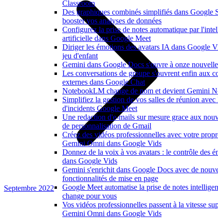
Classroom
Des graphiques combinés simplifiés dans Google 
booster vos analyses de données
Configurez la prise de notes automatique par l'inte
artificielle dans Google Meet
Diriger les émotions des avatars IA dans Google V
jeu d'enfant
Gemini dans Google Docs s'ouvre à onze nouvelle
Les conversations de groupe s'ouvrent enfin aux co
externes dans Google Chat
NotebookLM change de nom et devient Gemini N
Simplifiez la gestion de vos salles de réunion avec
d'incidents Google Meet
Une redaction d'e-mails sur mesure grace aux nouv
de personnalisation de Gmail
Créez des vidéos professionnelles avec votre propr
Gemini Omni dans Google Vids
Donnez de la voix à vos avatars : le contrôle des é
dans Google Vids
Gemini s'enrichit dans Google Docs avec de nouvel
fonctionnalités de mise en page
Google Meet automatise la prise de notes intelligen
Septembre 2022
change pour vous
Vos vidéos professionnelles passent à la vitesse su
Gemini Omni dans Google Vids