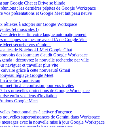
ent sur Google Chat et Drive se blinde
 réunions : les dernières pépites de Google Workspace
énère vos présentations et Google Meet fait peau neuve
ux réflexes à adopter sur Google Workspace
entes (et musicales !)
 Meet détecte enfin votre langue automatiquement
des musiques sur mesure avec l'IA de Google Vids
le Meet sécurise vos réunions
ouveautés de NotebookLM et Google Chat
-pouvoirs des journaux d'audit Google Workspace
Agenda : découvrez la nouvelle recherche par ville
 naviguer et travailler plus vite
 calvaire grâce à cette nouveauté Gmail
le nouveau réglage Google Meet
fin à votre grand écran
i met fin à la confusion pour vos invités
té ? Les nouvelles protections de Google Workspace
rise enfin vos liens d'invitation
s réunions Google Meet
velles fonctionnalités à activer d'urgence
les nouvelles superpuissances de Gemini dans Workspace
s messages avec la nouvelle mise à jour Google Workspace