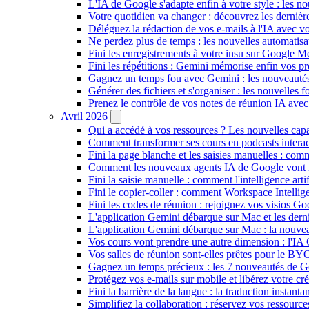
L'IA de Google s'adapte enfin à votre style : les n
Votre quotidien va changer : découvrez les dernière
Déléguez la rédaction de vos e-mails à l'IA avec vo
Ne perdez plus de temps : les nouvelles automatis
Fini les enregistrements à votre insu sur Google Me
Fini les répétitions : Gemini mémorise enfin vos pr
Gagnez un temps fou avec Gemini : les nouveautés
Générer des fichiers et s'organiser : les nouvelles
Prenez le contrôle de vos notes de réunion IA ave
Avril 2026
Qui a accédé à vos ressources ? Les nouvelles cap
Comment transformer ses cours en podcasts inter
Fini la page blanche et les saisies manuelles : 
Comment les nouveaux agents IA de Google vont ré
Fini la saisie manuelle : comment l'intelligence art
Fini le copier-coller : comment Workspace Intelli
Fini les codes de réunion : rejoignez vos visios G
L'application Gemini débarque sur Mac et les de
L'application Gemini débarque sur Mac : la nouvea
Vos cours vont prendre une autre dimension : l'IA
Vos salles de réunion sont-elles prêtes pour le B
Gagnez un temps précieux : les 7 nouveautés de G
Protégez vos e-mails sur mobile et libérez votre cré
Fini la barrière de la langue : la traduction insta
Simplifiez la collaboration : réservez vos ressourc