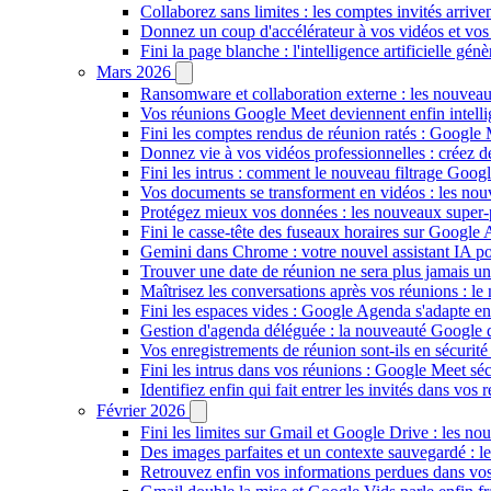
Collaborez sans limites : les comptes invités arriv
Donnez un coup d'accélérateur à vos vidéos et vos
Fini la page blanche : l'intelligence artificielle g
Mars 2026
Ransomware et collaboration externe : les nouvea
Vos réunions Google Meet deviennent enfin intellig
Fini les comptes rendus de réunion ratés : Google
Donnez vie à vos vidéos professionnelles : créez 
Fini les intrus : comment le nouveau filtrage Goog
Vos documents se transforment en vidéos : les n
Protégez mieux vos données : les nouveaux super
Fini le casse-tête des fuseaux horaires sur Google 
Gemini dans Chrome : votre nouvel assistant IA pour
Trouver une date de réunion ne sera plus jamais un
Maîtrisez les conversations après vos réunions : 
Fini les espaces vides : Google Agenda s'adapte en
Gestion d'agenda déléguée : la nouveauté Google qu
Vos enregistrements de réunion sont-ils en sécuri
Fini les intrus dans vos réunions : Google Meet sécu
Identifiez enfin qui fait entrer les invités dans vo
Février 2026
Fini les limites sur Gmail et Google Drive : les nou
Des images parfaites et un contexte sauvegardé : 
Retrouvez enfin vos informations perdues dans vo