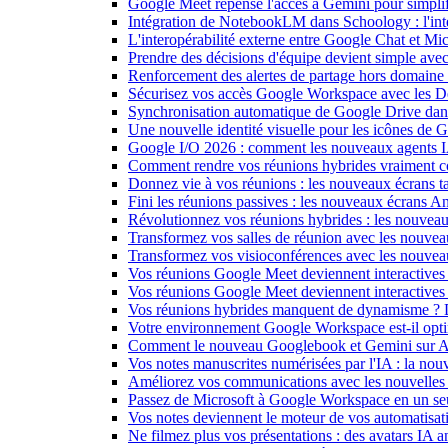
Google Meet repense l'accès à Gemini pour simplif
Intégration de NotebookLM dans Schoology : l'intell
L'interopérabilité externe entre Google Chat et M
Prendre des décisions d'équipe devient simple ave
Renforcement des alertes de partage hors domain
Sécurisez vos accès Google Workspace avec les 
Synchronisation automatique de Google Drive dan
Une nouvelle identité visuelle pour les icônes de
Google I/O 2026 : comment les nouveaux agents IA
Comment rendre vos réunions hybrides vraiment c
Donnez vie à vos réunions : les nouveaux écrans tac
Fini les réunions passives : les nouveaux écrans 
Révolutionnez vos réunions hybrides : les nouveau
Transformez vos salles de réunion avec les nouveau
Transformez vos visioconférences avec les nouve
Vos réunions Google Meet deviennent interactives 
Vos réunions Google Meet deviennent interactives
Vos réunions hybrides manquent de dynamisme ? 
Votre environnement Google Workspace est-il optim
Comment le nouveau Googlebook et Gemini sur Andr
Vos notes manuscrites numérisées par l'IA : la nouv
Améliorez vos communications avec les nouvelles
Passez de Microsoft à Google Workspace en un seu
Vos notes deviennent le moteur de vos automati
Ne filmez plus vos présentations : des avatars IA