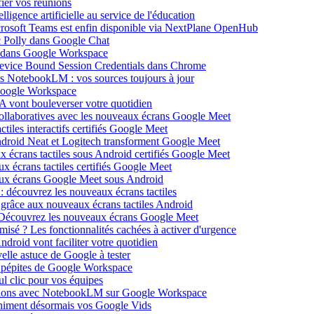
ier vos réunions
igence artificielle au service de l'éducation
icrosoft Teams est enfin disponible via NextPlane OpenHub
c Polly dans Google Chat
e dans Google Workspace
Device Bound Session Credentials dans Chrome
s NotebookLM : vos sources toujours à jour
 Google Workspace
 vont bouleverser votre quotidien
ollaboratives avec les nouveaux écrans Google Meet
tiles interactifs certifiés Google Meet
Android Neat et Logitech transforment Google Meet
x écrans tactiles sous Android certifiés Google Meet
x écrans tactiles certifiés Google Meet
aux écrans Google Meet sous Android
: découvrez les nouveaux écrans tactiles
 grâce aux nouveaux écrans tactiles Android
Découvrez les nouveaux écrans Google Meet
isé ? Les fonctionnalités cachées à activer d'urgence
oid vont faciliter votre quotidien
elle astuce de Google à tester
 pépites de Google Workspace
l clic pour vos équipes
sations avec NotebookLM sur Google Workspace
 animent désormais vos Google Vids