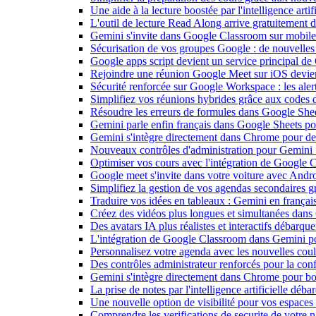
Une aide à la lecture boostée par l'intelligence art
L'outil de lecture Read Along arrive gratuitement
Gemini s'invite dans Google Classroom sur mobile et
Sécurisation de vos groupes Google : de nouvelles c
Google apps script devient un service principal de
Rejoindre une réunion Google Meet sur iOS devient
Sécurité renforcée sur Google Workspace : les alerte
Simplifiez vos réunions hybrides grâce aux codes 
Résoudre les erreurs de formules dans Google She
Gemini parle enfin français dans Google Sheets pou
Gemini s'intègre directement dans Chrome pour de 
Nouveaux contrôles d'administration pour Gemini : 
Optimiser vos cours avec l'intégration de Google
Google meet s'invite dans votre voiture avec Andr
Simplifiez la gestion de vos agendas secondaires 
Traduire vos idées en tableaux : Gemini en frança
Créez des vidéos plus longues et simultanées dan
Des avatars IA plus réalistes et interactifs débarq
L'intégration de Google Classroom dans Gemini po
Personnalisez votre agenda avec les nouvelles cou
Des contrôles administrateur renforcés pour la con
Gemini s'intègre directement dans Chrome pour boo
La prise de notes par l'intelligence artificielle dé
Une nouvelle option de visibilité pour vos espace
Comprendre les verifications de securite de votre n