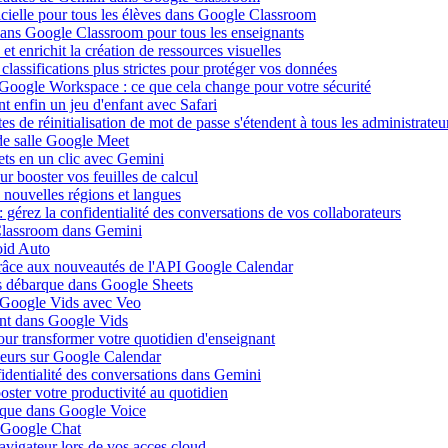
ificielle pour tous les élèves dans Google Classroom
 dans Google Classroom pour tous les enseignants
 enrichit la création de ressources visuelles
lassifications plus strictes pour protéger vos données
 Google Workspace : ce que cela change pour votre sécurité
 enfin un jeu d'enfant avec Safari
s de réinitialisation de mot de passe s'étendent à tous les administrateu
de salle Google Meet
ets en un clic avec Gemini
r booster vos feuilles de calcul
nouvelles régions et langues
gérez la confidentialité des conversations de vos collaborateurs
 Classroom dans Gemini
oid Auto
grâce aux nouveautés de l'API Google Calendar
is débarque dans Google Sheets
s Google Vids avec Veo
uent dans Google Vids
ur transformer votre quotidien d'enseignant
leurs sur Google Calendar
fidentialité des conversations dans Gemini
ster votre productivité au quotidien
barque dans Google Voice
s Google Chat
avigateur lors de vos acces cloud