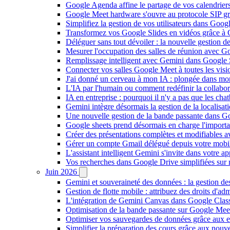
Google Agenda affine le partage de vos calendriers 
Google Meet hardware s'ouvre au protocole SIP gr
Simplifiez la gestion de vos utilisateurs dans Go
Transformez vos Google Slides en vidéos grâce à 
Déléguer sans tout dévoiler : la nouvelle gestion 
Mesurer l'occupation des salles de réunion avec Go
Remplissage intelligent avec Gemini dans Google S
Connecter vos salles Google Meet à toutes les vis
J'ai donné un cerveau à mon IA : plongée dans m
L'IA par l'humain ou comment redéfinir la collaborat
IA en entreprise : pourquoi il n'y a pas que les cha
Gemini intègre désormais la gestion de la localisat
Une nouvelle gestion de la bande passante dans G
Google sheets prend désormais en charge l'import
Créer des présentations complètes et modifiables 
Gérer un compte Gmail délégué depuis votre mobile
L'assistant intelligent Gemini s'invite dans votre 
Vos recherches dans Google Drive simplifiées sur mob
Juin 2026
Gemini et souveraineté des données : la gestion d
Gestion de flotte mobile : attribuez des droits d'a
L'intégration de Gemini Canvas dans Google Class
Optimisation de la bande passante sur Google Meet 
Optimiser vos sauvegardes de données grâce aux 
Simplifier la préparation des cours grâce aux no