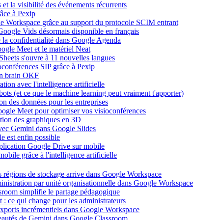
et la visibilité des événements récurrents
âce à Pexip
ogle Workspace grâce au support du protocole SCIM entrant
Google Vids désormais disponible en français
de la confidentialité dans Google Agenda
ogle Meet et le matériel Neat
heets s'ouvre à 11 nouvelles langues
ioconférences SIP grâce à Pexip
on brain OKF
ion avec l'intelligence artificielle
tbots (et ce que le machine learning peut vraiment t'apporter)
ion des données pour les entreprises
oogle Meet pour optimiser vos visioconférences
ation des graphiques en 3D
avec Gemini dans Google Slides
 est enfin possible
application Google Drive sur mobile
ile grâce à l'intelligence artificielle
es régions de stockage arrive dans Google Workspace
dministration par unité organisationnelle dans Google Workspace
room simplifie le partage pédagogique
: ce qui change pour les administrateurs
exports incrémentiels dans Google Workspace
uveautés de Gemini dans Google Classroom