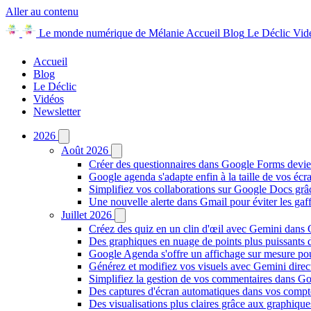
Aller au contenu
Le monde numérique de Mélanie
Accueil
Blog
Le Déclic
Vid
Accueil
Blog
Le Déclic
Vidéos
Newsletter
2026
Août 2026
Créer des questionnaires dans Google Forms devie
Google agenda s'adapte enfin à la taille de vos écr
Simplifiez vos collaborations sur Google Docs gr
Une nouvelle alerte dans Gmail pour éviter les ga
Juillet 2026
Créez des quiz en un clin d'œil avec Gemini dans
Des graphiques en nuage de points plus puissants
Google Agenda s'offre un affichage sur mesure po
Générez et modifiez vos visuels avec Gemini dir
Simplifiez la gestion de vos commentaires dans Goo
Des captures d'écran automatiques dans vos comp
Des visualisations plus claires grâce aux graphiq