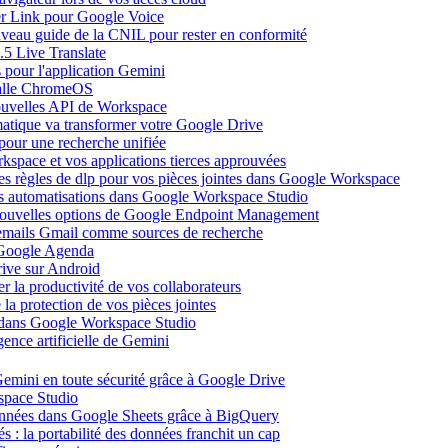
ier Link pour Google Voice
uveau guide de la CNIL pour rester en conformité
.5 Live Translate
 pour l'application Gemini
salle ChromeOS
nouvelles API de Workspace
atique va transformer votre Google Drive
pour une recherche unifiée
kspace et vos applications tierces approuvées
es règles de dlp pour vos pièces jointes dans Google Workspace
vos automatisations dans Google Workspace Studio
 nouvelles options de Google Endpoint Management
emails Gmail comme sources de recherche
s Google Agenda
ive sur Android
r la productivité de vos collaborateurs
a protection de vos pièces jointes
s dans Google Workspace Studio
ence artificielle de Gemini
emini en toute sécurité grâce à Google Drive
space Studio
onnées dans Google Sheets grâce à BigQuery
s : la portabilité des données franchit un cap