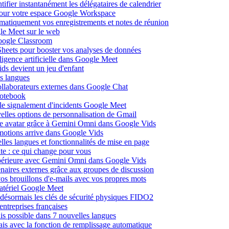
fier instantanément les délégataires de calendrier
pour votre espace Google Workspace
omatiquement vos enregistrements et notes de réunion
le Meet sur le web
Google Classroom
heets pour booster vos analyses de données
lligence artificielle dans Google Meet
ds devient un jeu d'enfant
s langues
ollaborateurs externes dans Google Chat
otebook
c le signalement d'incidents Google Meet
elles options de personnalisation de Gmail
pre avatar grâce à Gemini Omni dans Google Vids
émotions arrive dans Google Vids
les langues et fonctionnalités de mise en page
nte : ce qui change pour vous
supérieure avec Gemini Omni dans Google Vids
naires externes grâce aux groupes de discussion
os brouillons d'e-mails avec vos propres mots
matériel Google Meet
ésormais les clés de sécurité physiques FIDO2
entreprises françaises
is possible dans 7 nouvelles langues
çais avec la fonction de remplissage automatique