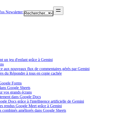
éos
Newsletter
Rechercher...
⌘
K
nt un jeu d'enfant grâce à Gemini
ans
âce aux nouveaux flux de commentaires gérés par Gemini
ffes du Répondre à tous en copie cachée
 Google Forms
 dans Google Sheets
ur vos grands écrans
ectement dans Google Docs
gle Docs grâce à l'intelligence artificielle de Gemini
tes rendus Google Meet grâce à Gemini
ues combinés améliorés dans Google Sheets