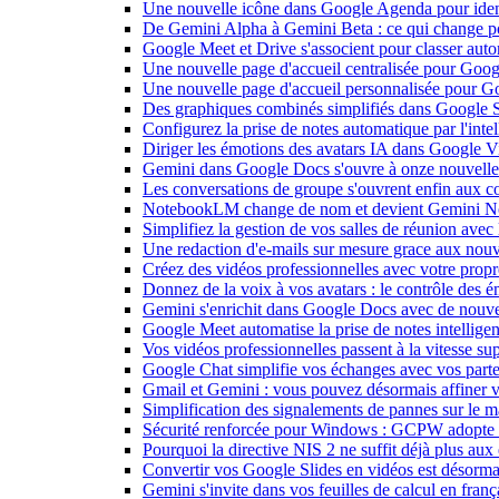
Une nouvelle icône dans Google Agenda pour identi
De Gemini Alpha à Gemini Beta : ce qui change 
Google Meet et Drive s'associent pour classer aut
Une nouvelle page d'accueil centralisée pour Goog
Une nouvelle page d'accueil personnalisée pour 
Des graphiques combinés simplifiés dans Google S
Configurez la prise de notes automatique par l'inte
Diriger les émotions des avatars IA dans Google Vi
Gemini dans Google Docs s'ouvre à onze nouvelle
Les conversations de groupe s'ouvrent enfin aux c
NotebookLM change de nom et devient Gemini N
Simplifiez la gestion de vos salles de réunion ave
Une redaction d'e-mails sur mesure grace aux nouv
Créez des vidéos professionnelles avec votre pro
Donnez de la voix à vos avatars : le contrôle des 
Gemini s'enrichit dans Google Docs avec de nouvel
Google Meet automatise la prise de notes intellige
Vos vidéos professionnelles passent à la vitesse 
Google Chat simplifie vos échanges avec vos parte
Gmail et Gemini : vous pouvez désormais affiner v
Simplification des signalements de pannes sur le 
Sécurité renforcée pour Windows : GCPW adopte d
Pourquoi la directive NIS 2 ne suffit déjà plus aux 
Convertir vos Google Slides en vidéos est désorma
Gemini s'invite dans vos feuilles de calcul en fran