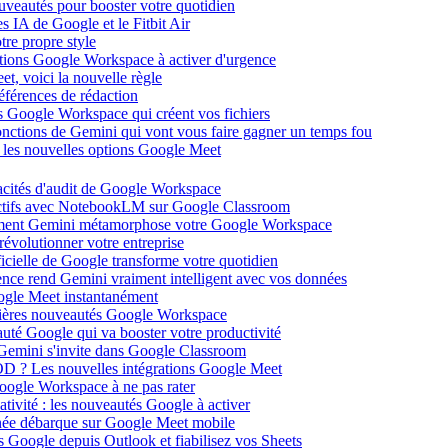
ouveautés pour booster votre quotidien
s IA de Google et le Fitbit Air
tre propre style
ations Google Workspace à activer d'urgence
et, voici la nouvelle règle
éférences de rédaction
 Google Workspace qui créent vos fichiers
 fonctions de Gemini qui vont vous faire gagner un temps fou
c les nouvelles options Google Meet
acités d'audit de Google Workspace
actifs avec NotebookLM sur Google Classroom
comment Gemini métamorphose votre Google Workspace
volutionner votre entreprise
ificielle de Google transforme votre quotidien
gence rend Gemini vraiment intelligent avec vos données
oogle Meet instantanément
rnières nouveautés Google Workspace
uté Google qui va booster votre productivité
 Gemini s'invite dans Google Classroom
YOD ? Les nouvelles intégrations Google Meet
oogle Workspace à ne pas rater
ativité : les nouveautés Google à activer
ntanée débarque sur Google Meet mobile
es Google depuis Outlook et fiabilisez vos Sheets