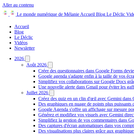
Aller au contenu
Le monde numérique de Mélanie
Accueil
Blog
Le Déclic
Vid
Accueil
Blog
Le Déclic
Vidéos
Newsletter
2026
Août 2026
Créer des questionnaires dans Google Forms devie
Google agenda s'adapte enfin à la taille de vos écr
Simplifiez vos collaborations sur Google Docs gr
Une nouvelle alerte dans Gmail pour éviter les ga
Juillet 2026
Créez des quiz en un clin d'œil avec Gemini dans
Des graphiques en nuage de points plus puissants
Google Agenda s'offre un affichage sur mesure po
Générez et modifiez vos visuels avec Gemini dir
Simplifiez la gestion de vos commentaires dans Goo
Des captures d'écran automatiques dans vos comp
Des visualisations plus claires grâce aux graphiq