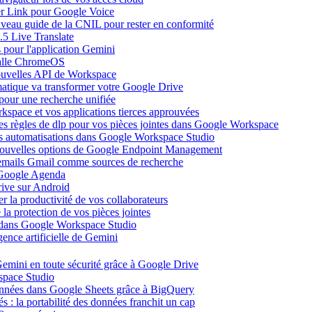
ier Link pour Google Voice
uveau guide de la CNIL pour rester en conformité
.5 Live Translate
 pour l'application Gemini
salle ChromeOS
nouvelles API de Workspace
atique va transformer votre Google Drive
pour une recherche unifiée
kspace et vos applications tierces approuvées
es règles de dlp pour vos pièces jointes dans Google Workspace
vos automatisations dans Google Workspace Studio
 nouvelles options de Google Endpoint Management
emails Gmail comme sources de recherche
s Google Agenda
ive sur Android
r la productivité de vos collaborateurs
a protection de vos pièces jointes
s dans Google Workspace Studio
ence artificielle de Gemini
emini en toute sécurité grâce à Google Drive
space Studio
onnées dans Google Sheets grâce à BigQuery
s : la portabilité des données franchit un cap