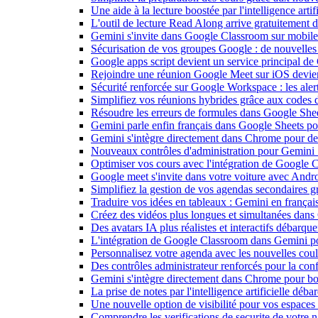
Une aide à la lecture boostée par l'intelligence art
L'outil de lecture Read Along arrive gratuitement
Gemini s'invite dans Google Classroom sur mobile et
Sécurisation de vos groupes Google : de nouvelles c
Google apps script devient un service principal de
Rejoindre une réunion Google Meet sur iOS devient
Sécurité renforcée sur Google Workspace : les alerte
Simplifiez vos réunions hybrides grâce aux codes 
Résoudre les erreurs de formules dans Google She
Gemini parle enfin français dans Google Sheets pou
Gemini s'intègre directement dans Chrome pour de 
Nouveaux contrôles d'administration pour Gemini : 
Optimiser vos cours avec l'intégration de Google
Google meet s'invite dans votre voiture avec Andr
Simplifiez la gestion de vos agendas secondaires 
Traduire vos idées en tableaux : Gemini en frança
Créez des vidéos plus longues et simultanées dan
Des avatars IA plus réalistes et interactifs débarq
L'intégration de Google Classroom dans Gemini po
Personnalisez votre agenda avec les nouvelles cou
Des contrôles administrateur renforcés pour la con
Gemini s'intègre directement dans Chrome pour boo
La prise de notes par l'intelligence artificielle dé
Une nouvelle option de visibilité pour vos espace
Comprendre les verifications de securite de votre n