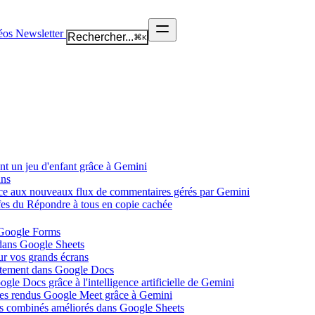
éos
Newsletter
Rechercher...
⌘
K
nt un jeu d'enfant grâce à Gemini
ans
âce aux nouveaux flux de commentaires gérés par Gemini
ffes du Répondre à tous en copie cachée
 Google Forms
 dans Google Sheets
ur vos grands écrans
ectement dans Google Docs
gle Docs grâce à l'intelligence artificielle de Gemini
tes rendus Google Meet grâce à Gemini
ues combinés améliorés dans Google Sheets