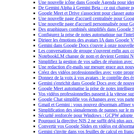
Une nouvelle icône dans Google Agenda pour identi
De Gemini Alpha à Gemini Beta : ce qui change 
Google Meet et Drive s'associent pour classer aut
Une nouvelle page d'accueil centralisée pour Goog
Une nouvelle page d'accueil personnalisée pour 
Des graphiques combinés simplifiés dans Google S
Configurez la prise de notes automatique par l'inte
Diriger les émotions des avatars IA dans Google Vi
Gemini dans Google Docs s'ouvre à onze nouvelle
Les conversations de groupe s'ouvrent enfin aux c
NotebookLM change de nom et devient Gemini N
Simplifiez la gestion de vos salles de réunion ave
Une redaction d'e-mails sur mesure grace aux nouv
Créez des vidéos professionnelles avec votre pro
Donnez de la voix à vos avatars : le contrôle des 
Gemini s'enrichit dans Google Docs avec de nouvel
Google Meet automatise la prise de notes intellige
Vos vidéos professionnelles passent à la vitesse 
Google Chat simplifie vos échanges avec vos parte
Gmail et Gemini : vous pouvez désormais affiner v
Simplification des signalements de pannes sur le 
Sécurité renforcée pour Windows : GCPW adopte d
Pourquoi la directive NIS 2 ne suffit déjà plus aux 
Convertir vos Google Slides en vidéos est désorma
Gemini s'invite dans vos feuilles de calcul en fran