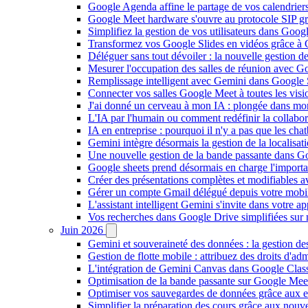
Google Agenda affine le partage de vos calendriers 
Google Meet hardware s'ouvre au protocole SIP gr
Simplifiez la gestion de vos utilisateurs dans Go
Transformez vos Google Slides en vidéos grâce à 
Déléguer sans tout dévoiler : la nouvelle gestion 
Mesurer l'occupation des salles de réunion avec Go
Remplissage intelligent avec Gemini dans Google S
Connecter vos salles Google Meet à toutes les vis
J'ai donné un cerveau à mon IA : plongée dans m
L'IA par l'humain ou comment redéfinir la collaborat
IA en entreprise : pourquoi il n'y a pas que les cha
Gemini intègre désormais la gestion de la localisat
Une nouvelle gestion de la bande passante dans G
Google sheets prend désormais en charge l'import
Créer des présentations complètes et modifiables 
Gérer un compte Gmail délégué depuis votre mobile
L'assistant intelligent Gemini s'invite dans votre 
Vos recherches dans Google Drive simplifiées sur mob
Juin 2026
Gemini et souveraineté des données : la gestion d
Gestion de flotte mobile : attribuez des droits d'a
L'intégration de Gemini Canvas dans Google Class
Optimisation de la bande passante sur Google Meet 
Optimiser vos sauvegardes de données grâce aux 
Simplifier la préparation des cours grâce aux no