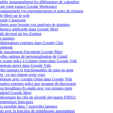
fier instantanément les délégataires de calendrier
pour votre espace Google Workspace
omatiquement vos enregistrements et notes de réunion
le Meet sur le web
Google Classroom
heets pour booster vos analyses de données
lligence artificielle dans Google Meet
ds devient un jeu d'enfant
s langues
ollaborateurs externes dans Google Chat
otebook
c le signalement d'incidents Google Meet
elles options de personnalisation de Gmail
pre avatar grâce à Gemini Omni dans Google Vids
émotions arrive dans Google Vids
les langues et fonctionnalités de mise en page
nte : ce qui change pour vous
supérieure avec Gemini Omni dans Google Vids
naires externes grâce aux groupes de discussion
os brouillons d'e-mails avec vos propres mots
matériel Google Meet
ésormais les clés de sécurité physiques FIDO2
entreprises françaises
is possible dans 7 nouvelles langues
çais avec la fonction de remplissage automatique