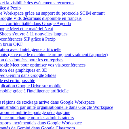
et la visibilité des événements récurrents
âce à Pexip
ogle Workspace grâce au support du protocole SCIM entrant
Google Vids désormais disponible en français
de la confidentialité dans Google Agenda
ogle Meet et le matériel Neat
heets s'ouvre à 11 nouvelles langues
ioconférences SIP grâce à Pexip
on brain OKF
ion avec l'intelligence artificielle
tbots (et ce que le machine learning peut vraiment t'apporter)
ion des données pour les entreprises
oogle Meet pour optimiser vos visioconférences
ation des graphiques en 3D
avec Gemini dans Google Slides
 est enfin possible
application Google Drive sur mobile
ile grâce à l'intelligence artificielle
es régions de stockage arrive dans Google Workspace
dministration par unité organisationnelle dans Google Workspace
room simplifie le partage pédagogique
: ce qui change pour les administrateurs
exports incrémentiels dans Google Workspace
uveautés de Gemini dans Google Classroom