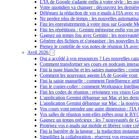
L'IA de Google s'adapte enfin à votre style : les n
Votre quotidien va changer : découvrez les dernière
Déléguez la rédaction de vos e-mails à l'IA avec vo
Ne perdez plus de temps : les nouvelles automatis
Fini les enregistrements à votre insu sur Google Me
Fini les répétitions : Gemini mémorise enfin vos pr
Gagnez un temps fou avec Gemini : les nouveautés
Générer des fichiers et s'organiser : les nouvelles
Prenez le contrôle de vos notes de réunion IA ave
Avril 2026
Qui a accédé à vos ressources ? Les nouvelles cap
Comment transformer ses cours en podcasts inter
Fini la page blanche et les saisies manuelles : 
Comment les nouveaux agents IA de Google vont ré
Fini la saisie manuelle : comment l'intelligence art
Fini le copier-coller : comment Workspace Intelli
Fini les codes de réunion : rejoignez vos visios G
L'application Gemini débarque sur Mac et les de
L'application Gemini débarque sur Mac : la nouvea
Vos cours vont prendre une autre dimension : l'IA
Vos salles de réunion sont-elles prêtes pour le B
Gagnez un temps précieux : les 7 nouveautés de G
Protégez vos e-mails sur mobile et libérez votre cré
Fini la barrière de la langue : la traduction insta
Simplifiez la collaboration : réservez vos ressourc