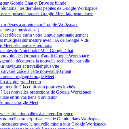
ent sur Google Chat et Drive se blinde
 réunions : les dernières pépites de Google Workspace
énère vos présentations et Google Meet fait peau neuve
ux réflexes à adopter sur Google Workspace
entes (et musicales !)
 Meet détecte enfin votre langue automatiquement
des musiques sur mesure avec l'IA de Google Vids
le Meet sécurise vos réunions
ouveautés de NotebookLM et Google Chat
-pouvoirs des journaux d'audit Google Workspace
Agenda : découvrez la nouvelle recherche par ville
 naviguer et travailler plus vite
 calvaire grâce à cette nouveauté Gmail
le nouveau réglage Google Meet
fin à votre grand écran
i met fin à la confusion pour vos invités
té ? Les nouvelles protections de Google Workspace
rise enfin vos liens d'invitation
s réunions Google Meet
velles fonctionnalités à activer d'urgence
les nouvelles superpuissances de Gemini dans Workspace
s messages avec la nouvelle mise à jour Google Workspace