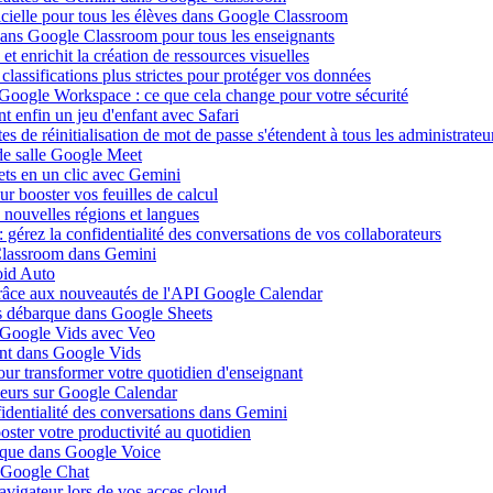
ificielle pour tous les élèves dans Google Classroom
 dans Google Classroom pour tous les enseignants
 enrichit la création de ressources visuelles
lassifications plus strictes pour protéger vos données
 Google Workspace : ce que cela change pour votre sécurité
 enfin un jeu d'enfant avec Safari
s de réinitialisation de mot de passe s'étendent à tous les administrateu
de salle Google Meet
ets en un clic avec Gemini
r booster vos feuilles de calcul
nouvelles régions et langues
gérez la confidentialité des conversations de vos collaborateurs
 Classroom dans Gemini
oid Auto
grâce aux nouveautés de l'API Google Calendar
is débarque dans Google Sheets
s Google Vids avec Veo
uent dans Google Vids
ur transformer votre quotidien d'enseignant
leurs sur Google Calendar
fidentialité des conversations dans Gemini
ster votre productivité au quotidien
barque dans Google Voice
s Google Chat
avigateur lors de vos acces cloud