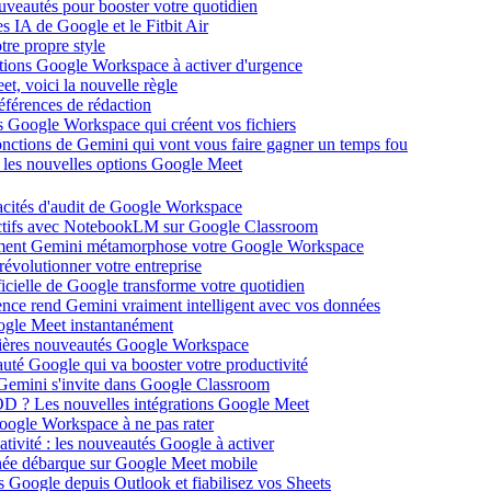
ouveautés pour booster votre quotidien
s IA de Google et le Fitbit Air
tre propre style
ations Google Workspace à activer d'urgence
et, voici la nouvelle règle
éférences de rédaction
 Google Workspace qui créent vos fichiers
 fonctions de Gemini qui vont vous faire gagner un temps fou
c les nouvelles options Google Meet
acités d'audit de Google Workspace
actifs avec NotebookLM sur Google Classroom
comment Gemini métamorphose votre Google Workspace
volutionner votre entreprise
ificielle de Google transforme votre quotidien
gence rend Gemini vraiment intelligent avec vos données
oogle Meet instantanément
rnières nouveautés Google Workspace
uté Google qui va booster votre productivité
 Gemini s'invite dans Google Classroom
YOD ? Les nouvelles intégrations Google Meet
oogle Workspace à ne pas rater
ativité : les nouveautés Google à activer
ntanée débarque sur Google Meet mobile
es Google depuis Outlook et fiabilisez vos Sheets