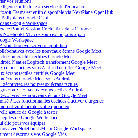
ier vos réunions
igence artificielle au service de l'éducation
icrosoft Teams est enfin disponible via NextPlane OpenHub
c Polly dans Google Chat
e dans Google Workspace
Device Bound Session Credentials dans Chrome
s NotebookLM : vos sources toujours à jour
 Google Workspace
 vont bouleverser votre quotidien
ollaboratives avec les nouveaux écrans Google Meet
tiles interactifs certifiés Google Meet
Android Neat et Logitech transforment Google Meet
x écrans tactiles sous Android certifiés Google Meet
x écrans tactiles certifiés Google Meet
aux écrans Google Meet sous Android
: découvrez les nouveaux écrans tactiles
 grâce aux nouveaux écrans tactiles Android
Découvrez les nouveaux écrans Google Meet
isé ? Les fonctionnalités cachées à activer d'urgence
oid vont faciliter votre quotidien
elle astuce de Google à tester
 pépites de Google Workspace
l clic pour vos équipes
sations avec NotebookLM sur Google Workspace
 animent désormais vos Google Vids