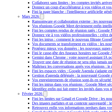
Collaborez sans limites : les comptes invités arriv
Donnez un coup d'accélérateur à vos vidéos et vos
Fini la page blanche : l'intelligence artificielle g
Mars 2026
Ransomware et collaboration externe : les nouvea
Vos réunions Google Meet deviennent enfin intellig
Fini les comptes rendus de réunion ratés : Google
Donnez vie à vos vidéos professionnelles : créez 
Fini les intrus : comment le nouveau filtrage Goog
Vos documents se transforment en vidéos : les n
Protégez mieux vos données : les nouveaux super
Fini le casse-tête des fuseaux horaires sur Google 
Gemini dans Chrome : votre nouvel assistant IA pour
Trouver une date de réunion ne sera plus jamais un
Maîtrisez les conversations après vos réunions : 
Fini les espaces vides : Google Agenda s'adapte en
Gestion d'agenda déléguée : la nouveauté Google qu
Vos enregistrements de réunion sont-ils en sécuri
Fini les intrus dans vos réunions : Google Meet sécu
Identifiez enfin qui fait entrer les invités dans vo
Février 2026
Fini les limites sur Gmail et Google Drive : les nou
Des images parfaites et un contexte sauvegardé : 
Retrouvez enfin vos informations perdues dans vo