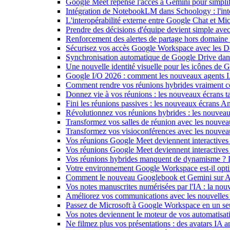
Google Meet repense l'accès à Gemini pour simplif
Intégration de NotebookLM dans Schoology : l'intell
L'interopérabilité externe entre Google Chat et M
Prendre des décisions d'équipe devient simple ave
Renforcement des alertes de partage hors domain
Sécurisez vos accès Google Workspace avec les 
Synchronisation automatique de Google Drive dan
Une nouvelle identité visuelle pour les icônes de
Google I/O 2026 : comment les nouveaux agents IA
Comment rendre vos réunions hybrides vraiment c
Donnez vie à vos réunions : les nouveaux écrans tac
Fini les réunions passives : les nouveaux écrans 
Révolutionnez vos réunions hybrides : les nouveau
Transformez vos salles de réunion avec les nouveau
Transformez vos visioconférences avec les nouve
Vos réunions Google Meet deviennent interactives 
Vos réunions Google Meet deviennent interactives
Vos réunions hybrides manquent de dynamisme ? 
Votre environnement Google Workspace est-il optim
Comment le nouveau Googlebook et Gemini sur Andr
Vos notes manuscrites numérisées par l'IA : la nouv
Améliorez vos communications avec les nouvelles
Passez de Microsoft à Google Workspace en un seu
Vos notes deviennent le moteur de vos automati
Ne filmez plus vos présentations : des avatars IA