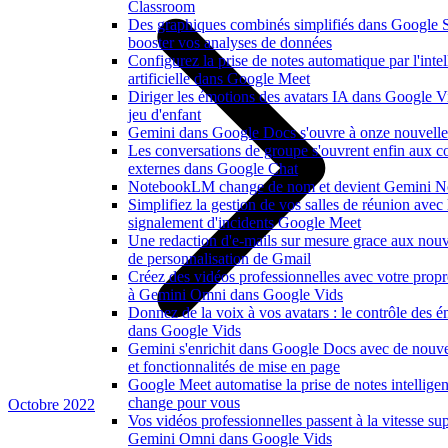
Classroom
Des graphiques combinés simplifiés dans Google 
booster vos analyses de données
Configurez la prise de notes automatique par l'inte
artificielle dans Google Meet
Diriger les émotions des avatars IA dans Google V
jeu d'enfant
Gemini dans Google Docs s'ouvre à onze nouvelle
Les conversations de groupe s'ouvrent enfin aux co
externes dans Google Chat
NotebookLM change de nom et devient Gemini N
Simplifiez la gestion de vos salles de réunion avec 
signalement d'incidents Google Meet
Une redaction d'e-mails sur mesure grace aux nouv
de personnalisation de Gmail
Créez des vidéos professionnelles avec votre propr
à Gemini Omni dans Google Vids
Donnez de la voix à vos avatars : le contrôle des é
dans Google Vids
Gemini s'enrichit dans Google Docs avec de nouve
et fonctionnalités de mise en page
Google Meet automatise la prise de notes intelligen
change pour vous
Octobre 2022
Vos vidéos professionnelles passent à la vitesse su
Gemini Omni dans Google Vids