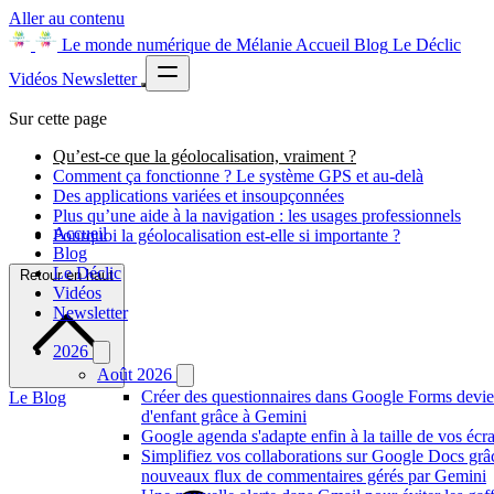
Aller au contenu
Le monde numérique de Mélanie
Accueil
Blog
Le Déclic
Vidéos
Newsletter
Sur cette page
Qu’est-ce que la géolocalisation, vraiment ?
Comment ça fonctionne ? Le système GPS et au-delà
Des applications variées et insoupçonnées
Plus qu’une aide à la navigation : les usages professionnels
Accueil
Pourquoi la géolocalisation est-elle si importante ?
Blog
Le Déclic
Retour en haut
Vidéos
Newsletter
2026
Août 2026
Créer des questionnaires dans Google Forms devie
Le Blog
d'enfant grâce à Gemini
Google agenda s'adapte enfin à la taille de vos écr
Simplifiez vos collaborations sur Google Docs grâ
nouveaux flux de commentaires gérés par Gemini