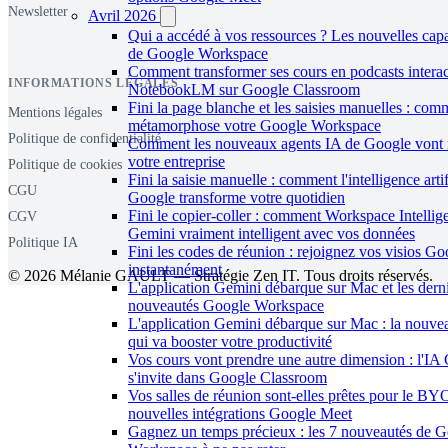
Newsletter
Avril 2026
Qui a accédé à vos ressources ? Les nouvelles capa
de Google Workspace
Comment transformer ses cours en podcasts interac
INFORMATIONS LÉGALES
NotebookLM sur Google Classroom
Fini la page blanche et les saisies manuelles : co
Mentions légales
métamorphose votre Google Workspace
Politique de confidentialité
Comment les nouveaux agents IA de Google vont 
votre entreprise
Politique de cookies
Fini la saisie manuelle : comment l'intelligence artif
CGU
Google transforme votre quotidien
Fini le copier-coller : comment Workspace Intellig
CGV
Gemini vraiment intelligent avec vos données
Politique IA
Fini les codes de réunion : rejoignez vos visios G
instantanément
© 2026 Mélanie GAULT — Stratégie Zen IT. Tous droits réservés.
L'application Gemini débarque sur Mac et les dern
nouveautés Google Workspace
L'application Gemini débarque sur Mac : la nouve
qui va booster votre productivité
Vos cours vont prendre une autre dimension : l'IA
s'invite dans Google Classroom
Vos salles de réunion sont-elles prêtes pour le B
nouvelles intégrations Google Meet
Gagnez un temps précieux : les 7 nouveautés de 