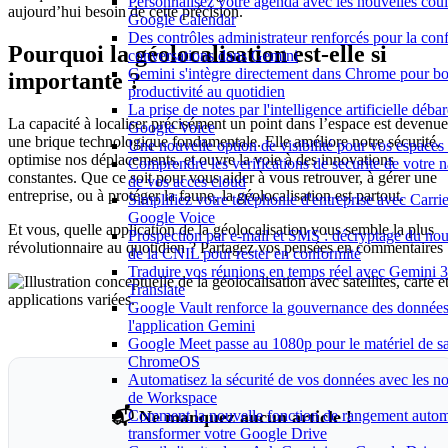
Personnalisez votre agenda avec les nouvelles coul
aujourd’hui besoin de cette précision.
Google Calendar
Des contrôles administrateur renforcés pour la conf
Pourquoi la géolocalisation est-elle si
conversations dans Gemini
Gemini s'intègre directement dans Chrome pour bo
importante ?
productivité au quotidien
La prise de notes par l'intelligence artificielle déb
La capacité à localiser précisément un point dans l’espace est devenue
Google Voice
une brique technologique fondamentale. Elle améliore notre sécurité,
Une nouvelle option de visibilité pour vos espace
optimise nos déplacements, et ouvre la voie à des innovations
Comprendre les verifications de securite de votre n
constantes. Que ce soit pour vous aider à vous retrouver, à gérer une
de vos acces cloud
entreprise, ou à protéger la faune, la géolocalisation est partout.
Simplifiez votre téléphonie d'entreprise avec Carri
Google Voice
Et vous, quelle application de la géolocalisation vous semble la plus
Prospection par e-mail et SMS : décryptage du no
révolutionnaire au quotidien ? Partagez vos pensées en commentaires 
de la CNIL pour rester en conformité
Traduire vos réunions en temps réel avec Gemini 3
Translate
Google Vault renforce la gouvernance des donnée
l'application Gemini
Google Meet passe au 1080p pour le matériel de sa
ChromeOS
Automatisez la sécurité de vos données avec les n
de Workspace
📬 Ne manquez aucun article !
Comment la nouvelle fonction de rangement autom
transformer votre Google Drive