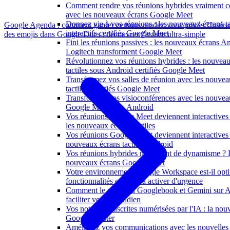
Comment rendre vos réunions hybrides vraiment co
avec les nouveaux écrans Google Meet
Donnez vie à vos réunions : les nouveaux écrans ta
Google Agenda : comment garder certains rendez-vous privés ?
Insére
interactifs certifiés Google Meet
des emojis dans Google Docs : découvrez l'astuce ultra-simple
Fini les réunions passives : les nouveaux écrans A
Logitech transforment Google Meet
Révolutionnez vos réunions hybrides : les nouvea
tactiles sous Android certifiés Google Meet
Transformez vos salles de réunion avec les nouvea
tactiles certifiés Google Meet
Transformez vos visioconférences avec les nouvea
Google Meet sous Android
Vos réunions Google Meet deviennent interactives
les nouveaux écrans tactiles
Vos réunions Google Meet deviennent interactives
nouveaux écrans tactiles Android
Vos réunions hybrides manquent de dynamisme ? 
nouveaux écrans Google Meet
Votre environnement Google Workspace est-il opti
fonctionnalités cachées à activer d'urgence
Comment le nouveau Googlebook et Gemini sur A
faciliter votre quotidien
Vos notes manuscrites numérisées par l'IA : la nouv
Google à tester
Améliorez vos communications avec les nouvelles 