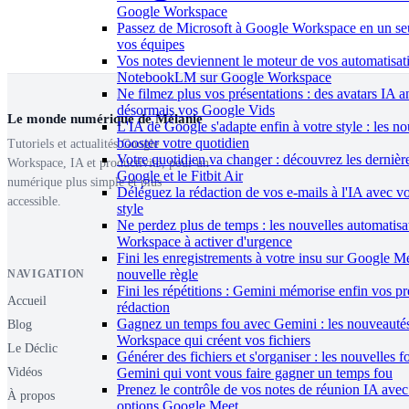
Google Workspace
Passez de Microsoft à Google Workspace en un seu
vos équipes
Vos notes deviennent le moteur de vos automatisat
NotebookLM sur Google Workspace
Ne filmez plus vos présentations : des avatars IA 
désormais vos Google Vids
Le monde numérique de Mélanie
L'IA de Google s'adapte enfin à votre style : les n
booster votre quotidien
Tutoriels et actualités Google
Votre quotidien va changer : découvrez les dernièr
Workspace, IA et productivité, pour un
Google et le Fitbit Air
numérique plus simple et plus
Déléguez la rédaction de vos e-mails à l'IA avec v
accessible.
style
Ne perdez plus de temps : les nouvelles automatis
Workspace à activer d'urgence
Fini les enregistrements à votre insu sur Google Me
nouvelle règle
NAVIGATION
Fini les répétitions : Gemini mémorise enfin vos p
Accueil
rédaction
Gagnez un temps fou avec Gemini : les nouveauté
Blog
Workspace qui créent vos fichiers
Le Déclic
Générer des fichiers et s'organiser : les nouvelles f
Vidéos
Gemini qui vont vous faire gagner un temps fou
Prenez le contrôle de vos notes de réunion IA avec
À propos
options Google Meet