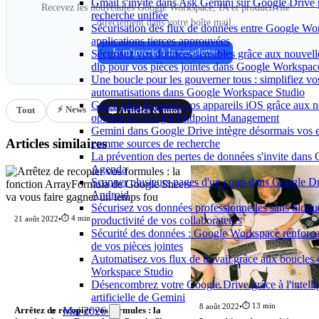
Gmail s'invite dans Ask Gemini sur Google Drive
Recevez les nouveautés Google Workspace, IA et productivité
recherche unifiée
directement dans votre boîte mail.
Sécurisation des flux de données entre Google Wo
applications tierces approuvées
Je m'inscris à la newsletter
Sécurisez vos données sensibles grâce aux nouvell
dlp pour vos pièces jointes dans Google Workspac
Une boucle pour les gouverner tous : simplifiez vo
automatisations dans Google Workspace Studio
Gérez plus finement vos appareils iOS grâce aux n
⚡ News
Tout
📖 Articles & tutos
options de Google Endpoint Management
Gemini dans Google Drive intègre désormais vos 
Articles similaires
comme sources de recherche
La prévention des pertes de données s'invite dans
Agenda
Scanner plusieurs pages d'un coup dans Google Dr
Android
Sécurisez vos données professionnelles sans bloque
⏱️ 4 min
productivité de vos collaborateurs
21 août 2022
•
Sécurité des données : Google Workspace renforce 
de vos pièces jointes
Automatisez vos flux de travail grâce aux boucles
Workspace Studio
Désencombrez votre Google Drive grâce à l'intell
artificielle de Gemini
⏱️ 13 min
8 août 2022
•
Mai 2026
Arrêtez de recopier vos formules : la