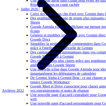
Une nouvelle alerte dans Gmail pour éviter les gaf
Répondre à tous en copie cachée
Juillet 2026
Créez des quiz en un clin d'œil avec Gemini dans
Des graphiques en nuage de points plus puissants
Sheets
Google Agenda s'offre un affichage sur mesure po
écrans
Générez et modifiez vos visuels avec Gemini dire
Google Docs
Simplifiez la gestion de vos commentaires dans G
grâce à l'intelligence artificielle de Gemini
Des captures d'écran automatiques dans vos compt
Google Meet grâce à Gemini
Des visualisations plus claires grâce aux graphiqu
améliorés dans Google Sheets
Une nouvelle icône dans Google Agenda pour ident
instantanément les délégataires de calendrier
De Gemini Alpha à Gemini Beta : ce qui change p
espace Google Workspace
Google Meet et Drive s'associent pour classer au
Archives 2022
vos enregistrements et notes de réunion
Une nouvelle page d'accueil centralisée pour Goog
web
Une nouvelle page d'accueil personnalisée pour G