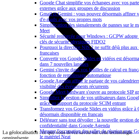
Google Chat simplifie vos échanges avec vos parte
externes grâce aux groupes de discussion
Gmail et Gemini : vous pouvez désormais affiner v
d'e-mails avec vos propres mots
Simplification des signalements de pannes sur le m
Meet
Sécurité renforcée pour Windows : GCPW adopte 
clés de sécurité physiques FIDO2
Pourquoi la directive NIS 2 ne suffit déjà plus aux 
françaises
Convertir vos Google Slides en vidéos est désorma
dans 7 nouvelles langues
Gemini s'invite dans vos feuilles de calcul en franç
fonction de remplissage automatique
Google Agenda affine le partage de vos calendriers
visibilité des événements récurrents
Google Meet hardware s'ouvre au protocole SIP gr
Simplifiez la gestion de vos utilisateurs dans Goo
grâce au support du protocole SCIM entrant
Transformez vos Google Slides en vidéos grâce à
désormais disponible en français
Déléguer sans tout dévoiler : la nouvelle gestion de
confidentialité dans Google Agenda
Mesurer l'occupation des salles de réunion avec G
La géolocalisation : ce que vous devez savoir sur cette technologie
le matériel Neat
omniprésente