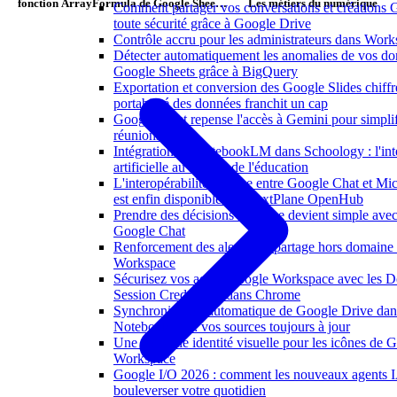
fonction ArrayFormula de Google Sheets
Les métiers du numérique
Comment partager vos conversations et créations 
va vous faire gagner un temps fou
toute sécurité grâce à Google Drive
Contrôle accru pour les administrateurs dans Work
Détecter automatiquement les anomalies de vos d
Google Sheets grâce à BigQuery
Exportation et conversion des Google Slides chiffré
portabilité des données franchit un cap
Google Meet repense l'accès à Gemini pour simplif
réunions
Intégration de NotebookLM dans Schoology : l'int
artificielle au service de l'éducation
L'interopérabilité externe entre Google Chat et Mi
est enfin disponible via NextPlane OpenHub
Prendre des décisions d'équipe devient simple ave
Google Chat
Renforcement des alertes de partage hors domaine
Workspace
Sécurisez vos accès Google Workspace avec les 
Session Credentials dans Chrome
Synchronisation automatique de Google Drive dan
NotebookLM : vos sources toujours à jour
Une nouvelle identité visuelle pour les icônes de 
Workspace
Google I/O 2026 : comment les nouveaux agents 
bouleverser votre quotidien