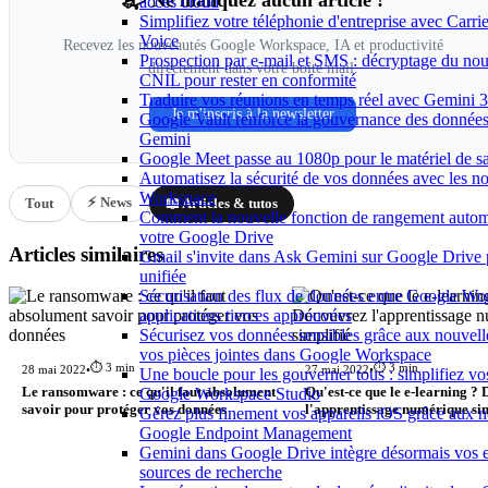
📬 Ne manquez aucun article !
acces cloud
Simplifiez votre téléphonie d'entreprise avec Carr
Voice
Recevez les nouveautés Google Workspace, IA et productivité
Prospection par e-mail et SMS : décryptage du nou
directement dans votre boîte mail.
CNIL pour rester en conformité
Traduire vos réunions en temps réel avec Gemini 3
Je m'inscris à la newsletter
Google Vault renforce la gouvernance des données 
Gemini
Google Meet passe au 1080p pour le matériel de 
Automatisez la sécurité de vos données avec les n
Workspace
⚡ News
Tout
📖 Articles & tutos
Comment la nouvelle fonction de rangement autom
votre Google Drive
Articles similaires
Gmail s'invite dans Ask Gemini sur Google Drive 
unifiée
Sécurisation des flux de données entre Google Wo
applications tierces approuvées
Sécurisez vos données sensibles grâce aux nouvelle
vos pièces jointes dans Google Workspace
⏱️ 3 min
⏱️ 3 min
28 mai 2022
•
27 mai 2022
•
Une boucle pour les gouverner tous : simplifiez vo
Google Workspace Studio
Le ransomware : ce qu'il faut absolument
Qu'est-ce que le e-learning ?
savoir pour protéger vos données
l'apprentissage numérique sim
Gérez plus finement vos appareils iOS grâce aux n
Google Endpoint Management
Gemini dans Google Drive intègre désormais vos
sources de recherche