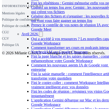
Fini les répétitions : Gemini mémorise enfin vos pr
INFORMATIONS LÉGALES
Gagnez un temps fou avec Gemini : les nouveaut
qui créent vos fichiers
Mentions légales
Générer des fichiers et s'organiser : les nouvelles
Politique de confidentialité
qui vont vous faire gagner un temps fou
Prenez le contrôle de vos notes de réunion IA avec
Politique de cookies
Google Meet
CGU
Avril 2026
Qui a accédé à vos ressources ? Les nouvelles capa
CGV
Google Workspace
Politique IA
Comment transformer ses cours en podcasts interac
NotebookLM sur Google Classroom
© 2026 Mélanie GAULT — Stratégie Zen IT. Tous droits réservés.
Fini la page blanche et les saisies manuelles : co
métamorphose votre Google Workspace
Comment les nouveaux agents IA de Google vont r
entreprise
Fini la saisie manuelle : comment l'intelligence arti
transforme votre quotidien
Fini le copier-coller : comment Workspace Intelli
vraiment intelligent avec vos données
Fini les codes de réunion : rejoignez vos visios G
instantanément
L'application Gemini débarque sur Mac et les dern
Google Workspace
L'application Gemini débarque sur Mac : la nouve