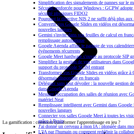
Simplification des signalements de pannes sur le 
Sécurité renforcée pour Windows : GCPW adopte d
sécurité physiques FIDO2
Pourquoi la directive NIS 2 ne suffit déjà plus aux 
Convertir vos Google Slides en vidéos est désorma
nouvelles langues
Gemini s'invite dans vos feuilles de calcul en franç
remplissage automatique
Google Agenda affine le partage de vos calendriers e
événements récurrents
Google Meet hardware s'ouvre au protocole SIP gr
Simplifiez la gestion de vos utilisateurs dans Goo
support du protocole SCIM entrant
Transformez vos Google Slides en vidéos grâce à
désormais disponible en français
Déléguer sans tout dévoiler : la nouvelle gestion de
dans Google Agenda
Mesurer l'occupation des salles de réunion avec Go
matériel Neat
Remplissage intelligent avec Gemini dans Google 
nouvelles langues
Connecter vos salles Google Meet à toutes les vis
grâce à Pexip
La gamification : comment transformer l'apprentissage en jeu ?
J'ai donné un cerveau à mon IA : plongée dans m
L'IA par l'humain ou comment redéfinir la collabor