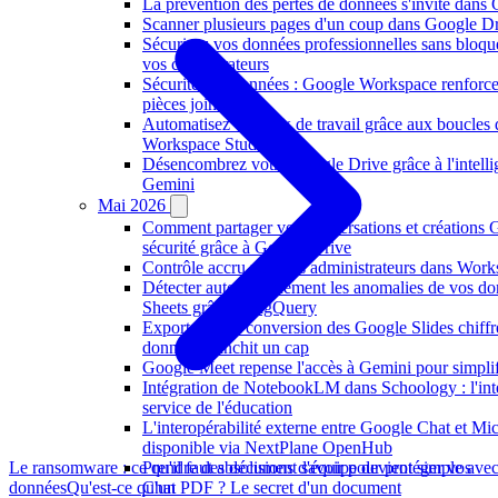
La prévention des pertes de données s'invite dan
Scanner plusieurs pages d'un coup dans Google Dr
Sécurisez vos données professionnelles sans bloque
vos collaborateurs
Sécurité des données : Google Workspace renforce 
pièces jointes
Automatisez vos flux de travail grâce aux boucles
Workspace Studio
Désencombrez votre Google Drive grâce à l'intellige
Gemini
Mai 2026
Comment partager vos conversations et créations 
sécurité grâce à Google Drive
Contrôle accru pour les administrateurs dans Work
Détecter automatiquement les anomalies de vos d
Sheets grâce à BigQuery
Exportation et conversion des Google Slides chiffrés
données franchit un cap
Google Meet repense l'accès à Gemini pour simplif
Intégration de NotebookLM dans Schoology : l'intel
service de l'éducation
L'interopérabilité externe entre Google Chat et Mi
disponible via NextPlane OpenHub
Prendre des décisions d'équipe devient simple ave
Le ransomware : ce qu'il faut absolument savoir pour protéger vos
Chat
données
Qu'est-ce qu'un PDF ? Le secret d'un document