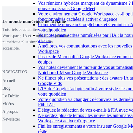
Vos réunions hybrides manquent de dynamisme ? 
nouveaux écrans Google Meet
Votre environnement Google Workspace est-il opti
fonctionnalités cachées à activer d'urgence
Le monde numérique de Mélanie
Comment le nouveau Googlebook et Gemini sur And
votre quotidien
Tutoriels et actualités Google
Vos notes manuscrites numérisées par l'IA : la nou
Workspace, IA et productivité, pour un
à tester
numérique plus simple et plus
Améliorez vos communications avec les nouvelles
accessible.
Workspace
Passez de Microsoft à Google Workspace en un seu
équipes
Vos notes deviennent le moteur de vos automatisat
NAVIGATION
NotebookLM sur Google Workspace
Ne filmez plus vos présentations : des avatars IA 
Accueil
Google Vids
L'IA de Google s'adapte enfin à votre style : les n
Blog
votre quotidien
Le Déclic
Votre quotidien va changer : découvrez les dernièr
Vidéos
Fitbit Air
Déléguez la rédaction de vos e-mails à l'IA avec vo
À propos
Ne perdez plus de temps : les nouvelles automatis
Newsletter
Workspace à activer d'urgence
Fini les enregistrements à votre insu sur Google Me
règle