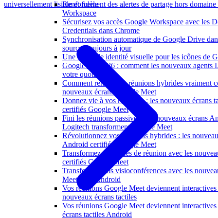
Renforcement des alertes de partage hors domaine
universellement lisible et fidèle
Workspace
Sécurisez vos accès Google Workspace avec les 
Credentials dans Chrome
Synchronisation automatique de Google Drive da
sources toujours à jour
Une nouvelle identité visuelle pour les icônes de
Google I/O 2026 : comment les nouveaux agents I
votre quotidien
Comment rendre vos réunions hybrides vraiment co
nouveaux écrans Google Meet
Donnez vie à vos réunions : les nouveaux écrans tac
certifiés Google Meet
Fini les réunions passives : les nouveaux écrans A
Logitech transforment Google Meet
Révolutionnez vos réunions hybrides : les nouveaux
Android certifiés Google Meet
Transformez vos salles de réunion avec les nouveau
certifiés Google Meet
Transformez vos visioconférences avec les nouve
Meet sous Android
Vos réunions Google Meet deviennent interactives 
nouveaux écrans tactiles
Vos réunions Google Meet deviennent interactive
écrans tactiles Android