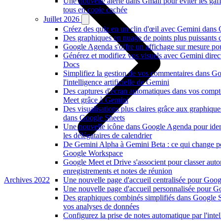
Une nouvelle alerte dans Gmail pour éviter les ga
tous en copie cachée
Juillet 2026
Créez des quiz en un clin d'œil avec Gemini dans
Des graphiques en nuage de points plus puissants
Google Agenda s'offre un affichage sur mesure po
Générez et modifiez vos visuels avec Gemini dire
Docs
Simplifiez la gestion de vos commentaires dans G
l'intelligence artificielle de Gemini
Des captures d'écran automatiques dans vos comp
Meet grâce à Gemini
Des visualisations plus claires grâce aux graphiqu
dans Google Sheets
Une nouvelle icône dans Google Agenda pour ident
les délégataires de calendrier
De Gemini Alpha à Gemini Beta : ce qui change p
Google Workspace
Google Meet et Drive s'associent pour classer au
enregistrements et notes de réunion
Archives 2022
Une nouvelle page d'accueil centralisée pour Goog
Une nouvelle page d'accueil personnalisée pour 
Des graphiques combinés simplifiés dans Google S
vos analyses de données
Configurez la prise de notes automatique par l'intell