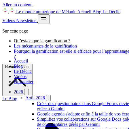
Aller au contenu
Le monde numérique de Mélanie
Accueil
Blog
Le Déclic
Vidéos
Newsletter
Sur cette page
Qu’est-ce que la gamification ?
Les mécanismes de la gamification
Pourquoi la gamification est-elle si efficace pour l’apprentissag
?
Accueil
Blog
Retour en haut
Le Déclic
Vidéos
Newsletter
2026
Août 2026
Le Blog
Créer des questionnaires dans Google Forms devien
grâce à Gemini
Google agenda s'adapte enfin à la taille de vos écr
Simplifiez vos collaborations sur Google Docs gr
de commentaires gérés par Gemini