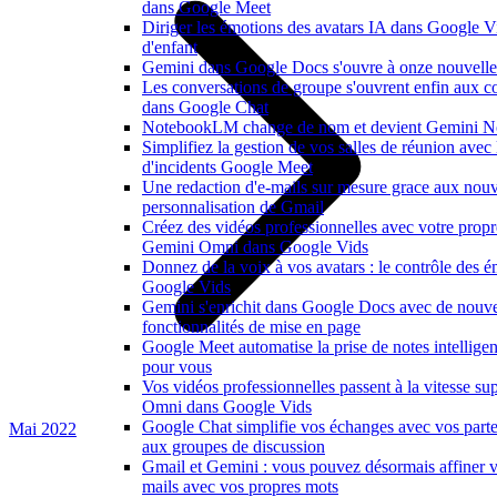
dans Google Meet
Diriger les émotions des avatars IA dans Google V
d'enfant
Gemini dans Google Docs s'ouvre à onze nouvelle
Les conversations de groupe s'ouvrent enfin aux co
dans Google Chat
NotebookLM change de nom et devient Gemini N
Simplifiez la gestion de vos salles de réunion avec
d'incidents Google Meet
Une redaction d'e-mails sur mesure grace aux nouv
personnalisation de Gmail
Créez des vidéos professionnelles avec votre propr
Gemini Omni dans Google Vids
Donnez de la voix à vos avatars : le contrôle des é
Google Vids
Gemini s'enrichit dans Google Docs avec de nouvel
fonctionnalités de mise en page
Google Meet automatise la prise de notes intelligen
pour vous
Vos vidéos professionnelles passent à la vitesse s
Omni dans Google Vids
Google Chat simplifie vos échanges avec vos parte
Mai 2022
aux groupes de discussion
Gmail et Gemini : vous pouvez désormais affiner v
mails avec vos propres mots