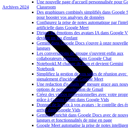
Une nouvelle page d'accueil personnalisée pour G
Archives 2024
Classroom
Des graphiques combinés simplifiés dans Google 
pour booster vos analyses de données
Configurez la prise de notes automatique par l'inte
artificielle dans Google Meet
Diriger les émotions des avatars IA dans Google V
devient un jeu d'enfant
Gemini dans Google Docs s'ouvre à onze nouvelle
langues
Les conversations de groupe s'ouvrent enfin aux
collaborateurs externes dans Google Chat
NotebookLM change de nom et devient Gemini
Notebook
Simplifiez la gestion de vos salles de réunion avec 
signalement d'incidents Google Meet
Une redaction d'e-mails sur mesure grace aux nouv
options de personnalisation de Gmail
Créez des vidéos professionnelles avec votre propr
grâce à Gemini Omni dans Google Vids
Donnez de la voix à vos avatars : le contrôle des 
arrive dans Google Vids
Gemini s'enrichit dans Google Docs avec de nouve
langues et fonctionnalités de mise en page
Google Meet automatise la prise de notes intelligen