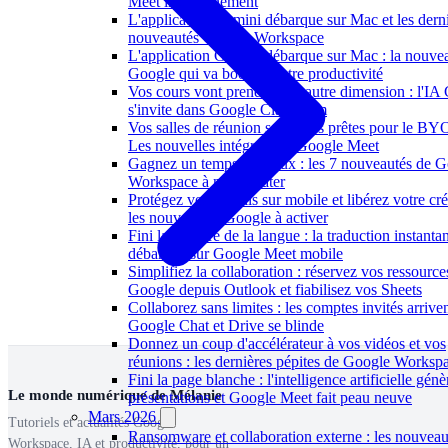
Meet instantanément
L'application Gemini débarque sur Mac et les dern
nouveautés Google Workspace
L'application Gemini débarque sur Mac : la nouve
Google qui va booster votre productivité
Vos cours vont prendre une autre dimension : l'IA
s'invite dans Google Classroom
Vos salles de réunion sont-elles prêtes pour le B
Les nouvelles intégrations Google Meet
Gagnez un temps précieux : les 7 nouveautés de 
Workspace à ne pas rater
Protégez vos e-mails sur mobile et libérez votre créa
les nouveautés Google à activer
Fini la barrière de la langue : la traduction instanta
débarque sur Google Meet mobile
Simplifiez la collaboration : réservez vos ressource
Google depuis Outlook et fiabilisez vos Sheets
Collaborez sans limites : les comptes invités arriven
Google Chat et Drive se blinde
Donnez un coup d'accélérateur à vos vidéos et vos
réunions : les dernières pépites de Google Worksp
Fini la page blanche : l'intelligence artificielle gén
Le monde numérique de Mélanie
présentations et Google Meet fait peau neuve
Mars 2026
Tutoriels et actualités Google
Ransomware et collaboration externe : les nouvea
Workspace, IA et productivité, pour un