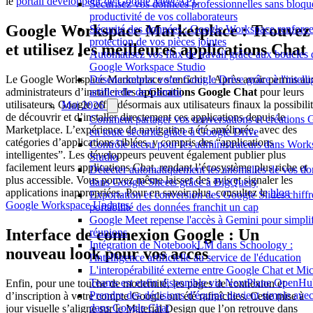
le
portail développeur de Google Meet API
.
Sécurisez vos données professionnelles sans bloque
productivité de vos collaborateurs
Google Workspace Marketplace : Trouvez
Sécurité des données : Google Workspace renforce
protection de vos pièces jointes
et utilisez les meilleures applications Chat
Automatisez vos flux de travail grâce aux boucles
Google Workspace Studio
Désencombrez votre Google Drive grâce à l'intell
Le Google Workspace Marketplace s’enrichit ! Après avoir permis au
artificielle de Gemini
administrateurs d’installer des
applications Google Chat
pour leurs
utilisateurs, Google offre désormais aux utilisateurs finaux la possibili
Mai 2026
de découvrir et d’installer directement ces applications depuis le
Comment partager vos conversations et créations 
Marketplace. L’expérience de navigation a été améliorée, avec des
en toute sécurité grâce à Google Drive
catégories d’applications ciblées, y compris des “applications
Contrôle accru pour les administrateurs dans Wor
intelligentes”. Les développeurs peuvent également publier plus
Studio
facilement leurs applications Chat, rendant l’écosystème plus riche et
Détecter automatiquement les anomalies de vos d
plus accessible. Vous pouvez même laisser des avis et signaler les
dans Google Sheets grâce à BigQuery
applications inappropriées. Pour en savoir plus, consultez le
blog
Exportation et conversion des Google Slides chiffré
Google Workspace Updates
.
portabilité des données franchit un cap
Google Meet repense l'accès à Gemini pour simplif
Interface de connexion Google : Un
réunions
Intégration de NotebookLM dans Schoology :
nouveau look pour vos accès
l'intelligence artificielle au service de l'éducation
L'interopérabilité externe entre Google Chat et Mic
Teams est enfin disponible via NextPlane OpenH
Enfin, pour une touche de modernité, les pages de connexion et
Prendre des décisions d'équipe devient simple avec
d’inscription à votre compte Google ont été rafraîchies. Cette mise à
dans Google Chat
jour visuelle s’aligne sur le Material Design que l’on retrouve dans