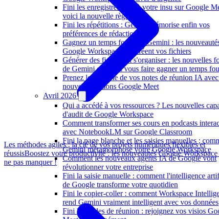
Fini les enregistrements à votre insu sur Google M
voici la nouvelle règle
Fini les répétitions : Gemini mémorise enfin vos
préférences de rédaction
Gagnez un temps fou avec Gemini : les nouveauté
Google Workspace qui créent vos fichiers
Générer des fichiers et s'organiser : les nouvelles f
de Gemini qui vont vous faire gagner un temps fo
Prenez le contrôle de vos notes de réunion IA avec
nouvelles options Google Meet
Avril 2026
Qui a accédé à vos ressources ? Les nouvelles capa
d'audit de Google Workspace
Comment transformer ses cours en podcasts interac
avec NotebookLM sur Google Classroom
Fini la page blanche et les saisies manuelles : com
Les méthodes agiles : la clé de vos projets numériques flexibles et
Gemini métamorphose votre Google Workspace
réussis
Boostez votre productivité : les nouveautés Google Workspace
Comment les nouveaux agents IA de Google vont
ne pas manquer !
révolutionner votre entreprise
Fini la saisie manuelle : comment l'intelligence artif
de Google transforme votre quotidien
Fini le copier-coller : comment Workspace Intellig
rend Gemini vraiment intelligent avec vos données
Fini les codes de réunion : rejoignez vos visios Go