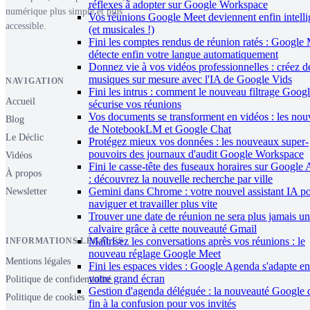
réflexes à adopter sur Google Workspace
numérique plus simple et plus
Vos réunions Google Meet deviennent enfin intelli
accessible.
(et musicales !)
Fini les comptes rendus de réunion ratés : Google
détecte enfin votre langue automatiquement
Donnez vie à vos vidéos professionnelles : créez d
musiques sur mesure avec l'IA de Google Vids
NAVIGATION
Fini les intrus : comment le nouveau filtrage Goog
Accueil
sécurise vos réunions
Vos documents se transforment en vidéos : les nou
Blog
de NotebookLM et Google Chat
Le Déclic
Protégez mieux vos données : les nouveaux super-
pouvoirs des journaux d'audit Google Workspace
Vidéos
Fini le casse-tête des fuseaux horaires sur Google
À propos
: découvrez la nouvelle recherche par ville
Gemini dans Chrome : votre nouvel assistant IA p
Newsletter
naviguer et travailler plus vite
Trouver une date de réunion ne sera plus jamais un
calvaire grâce à cette nouveauté Gmail
Maîtrisez les conversations après vos réunions : le
INFORMATIONS LÉGALES
nouveau réglage Google Meet
Mentions légales
Fini les espaces vides : Google Agenda s'adapte en
votre grand écran
Politique de confidentialité
Gestion d'agenda déléguée : la nouveauté Google 
Politique de cookies
fin à la confusion pour vos invités