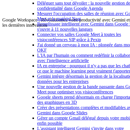
Déléguer sans tout dévoiler : la nouvelle gestion de
confidentialité dans Google Agenda
Mesurer l'occupation des salles de réunion avec G
Meet et le matériel Neat
Google Workspace : Révolutionnez votre productivité avec Gemini et
Remplissage intelligent avec Gemini dans Google 
les dernières innovations
s'ouvre à 11 nouvelles langues
Connecter vos salles Google Meet à toutes les
visioconférences SIP grâce à Pexip
J'ai donné un cerveau à mon IA : plongée dans mo
OKF
L'IA par l'humain ou comment redéfinir la collabor
avec l'intelligence artificielle
IA en entreprise : pourquoi il n'y a pas que les chat
ce que le machine learning peut vraiment t'apporter
Gemini intègre désormais la gestion de la localisat
données pour les entreprises
Une nouvelle gestion de la bande passante dans G
Meet pour optimiser vos visioconférences
Google sheets prend désormais en charge l'importa
des graphiques en 3D
Créer des présentations complètes et modifiables a
Gemini dans Google Slides
Gérer un compte Gmail délégué depuis votre mobil
enfin possible
L'assistant intelligent Gemini s'invite dans votre