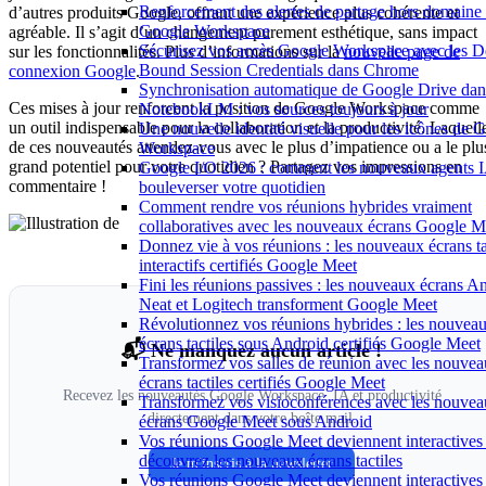
Renforcement des alertes de partage hors domaine
d’autres produits Google, offrant une expérience plus cohérente et
Google Workspace
agréable. Il s’agit d’un changement purement esthétique, sans impact
Sécurisez vos accès Google Workspace avec les D
sur les fonctionnalités. Plus d’informations sur la
nouvelle page de
Bound Session Credentials dans Chrome
connexion Google
.
Synchronisation automatique de Google Drive dan
Ces mises à jour renforcent la position de Google Workspace comme
NotebookLM : vos sources toujours à jour
un outil indispensable pour la collaboration et la productivité. Laquell
Une nouvelle identité visuelle pour les icônes de 
de ces nouveautés attendez-vous avec le plus d’impatience ou a le plu
Workspace
grand potentiel pour votre quotidien ? Partagez vos impressions en
Google I/O 2026 : comment les nouveaux agents 
commentaire !
bouleverser votre quotidien
Comment rendre vos réunions hybrides vraiment
collaboratives avec les nouveaux écrans Google M
Donnez vie à vos réunions : les nouveaux écrans ta
interactifs certifiés Google Meet
Fini les réunions passives : les nouveaux écrans A
Neat et Logitech transforment Google Meet
Révolutionnez vos réunions hybrides : les nouvea
écrans tactiles sous Android certifiés Google Meet
📬 Ne manquez aucun article !
Transformez vos salles de réunion avec les nouve
écrans tactiles certifiés Google Meet
Recevez les nouveautés Google Workspace, IA et productivité
Transformez vos visioconférences avec les nouve
directement dans votre boîte mail.
écrans Google Meet sous Android
Vos réunions Google Meet deviennent interactives 
découvrez les nouveaux écrans tactiles
Je m'inscris à la newsletter
Vos réunions Google Meet deviennent interactives