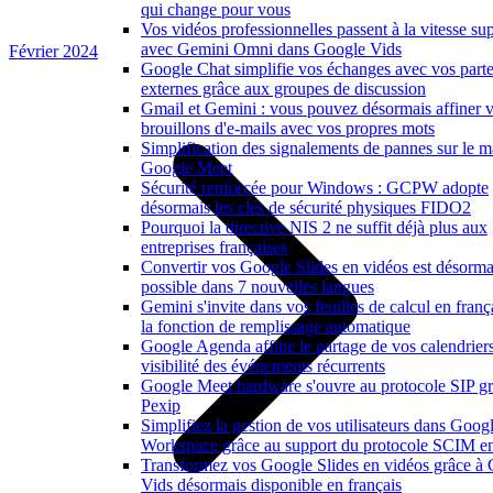
qui change pour vous
Vos vidéos professionnelles passent à la vitesse su
avec Gemini Omni dans Google Vids
Février 2024
Google Chat simplifie vos échanges avec vos parte
externes grâce aux groupes de discussion
Gmail et Gemini : vous pouvez désormais affiner 
brouillons d'e-mails avec vos propres mots
Simplification des signalements de pannes sur le ma
Google Meet
Sécurité renforcée pour Windows : GCPW adopte
désormais les clés de sécurité physiques FIDO2
Pourquoi la directive NIS 2 ne suffit déjà plus aux
entreprises françaises
Convertir vos Google Slides en vidéos est désorma
possible dans 7 nouvelles langues
Gemini s'invite dans vos feuilles de calcul en franç
la fonction de remplissage automatique
Google Agenda affine le partage de vos calendriers
visibilité des événements récurrents
Google Meet hardware s'ouvre au protocole SIP gr
Pexip
Simplifiez la gestion de vos utilisateurs dans Goog
Workspace grâce au support du protocole SCIM en
Transformez vos Google Slides en vidéos grâce à
Vids désormais disponible en français