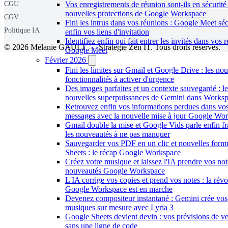
CGU
Vos enregistrements de réunion sont-ils en sécurité
nouvelles protections de Google Workspace
CGV
Fini les intrus dans vos réunions : Google Meet séc
Politique IA
enfin vos liens d'invitation
Identifiez enfin qui fait entrer les invités dans vos 
© 2026 Mélanie GAULT — Stratégie Zen IT. Tous droits réservés.
Google Meet
Février 2026
Fini les limites sur Gmail et Google Drive : les nou
fonctionnalités à activer d'urgence
Des images parfaites et un contexte sauvegardé : le
nouvelles superpuissances de Gemini dans Works
Retrouvez enfin vos informations perdues dans vo
messages avec la nouvelle mise à jour Google Wo
Gmail double la mise et Google Vids parle enfin fr
les nouveautés à ne pas manquer
Sauvegarder vos PDF en un clic et nouvelles form
Sheets : le récap Google Workspace
Créez votre musique et laissez l'IA prendre vos note
nouveautés Google Workspace
L'IA corrige vos copies et prend vos notes : la révo
Google Workspace est en marche
Devenez compositeur instantané : Gemini crée vos
musiques sur mesure avec Lyria 3
Google Sheets devient devin : vos prévisions de v
sans une ligne de code