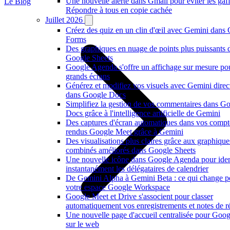
Une nouvelle alerte dans Gmail pour éviter les gaf
Le Blog
Répondre à tous en copie cachée
Juillet 2026
Créez des quiz en un clin d'œil avec Gemini dans
Forms
Des graphiques en nuage de points plus puissants 
Google Sheets
Google Agenda s'offre un affichage sur mesure po
grands écrans
Générez et modifiez vos visuels avec Gemini dire
dans Google Docs
Simplifiez la gestion de vos commentaires dans G
Docs grâce à l'intelligence artificielle de Gemini
Des captures d'écran automatiques dans vos compt
rendus Google Meet grâce à Gemini
Des visualisations plus claires grâce aux graphique
combinés améliorés dans Google Sheets
Une nouvelle icône dans Google Agenda pour ident
instantanément les délégataires de calendrier
De Gemini Alpha à Gemini Beta : ce qui change p
votre espace Google Workspace
Google Meet et Drive s'associent pour classer
automatiquement vos enregistrements et notes de r
Une nouvelle page d'accueil centralisée pour Goo
sur le web