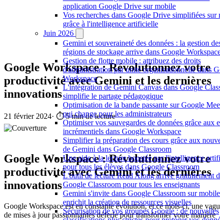
application Google Drive sur mobile
Vos recherches dans Google Drive simplifiées sur
grâce à l'intelligence artificielle
Juin 2026
Gemini et souveraineté des données : la gestion de
régions de stockage arrive dans Google Workspac
Gestion de flotte mobile : attribuez des droits
Google Workspace : Révolutionnez votre
d'administration par unité organisationnelle dans 
productivité avec Gemini et les dernières
Workspace
L'intégration de Gemini Canvas dans Google Cla
innovations
simplifie le partage pédagogique
Optimisation de la bande passante sur Google Meet
qui change pour les administrateurs
21 février 2024
·
⏱️ 5 min de lecture
Optimiser vos sauvegardes de données grâce aux e
incrémentiels dans Google Workspace
Simplifier la préparation des cours grâce aux nouv
de Gemini dans Google Classroom
Google Workspace : Révolutionnez votre
Une aide à la lecture boostée par l'intelligence artifi
pour tous les élèves dans Google Classroom
productivité avec Gemini et les dernières
L'outil de lecture Read Along arrive gratuitement 
innovations
Google Classroom pour tous les enseignants
Gemini s'invite dans Google Classroom sur mobile
enrichit la création de ressources visuelles
Google Workspace est en constante évolution, et ce mois-ci, une vag
Sécurisation de vos groupes Google : de nouvelles
de mises à jour passionnantes déferle pour transformer votre manière
classifications plus strictes pour protéger vos donn