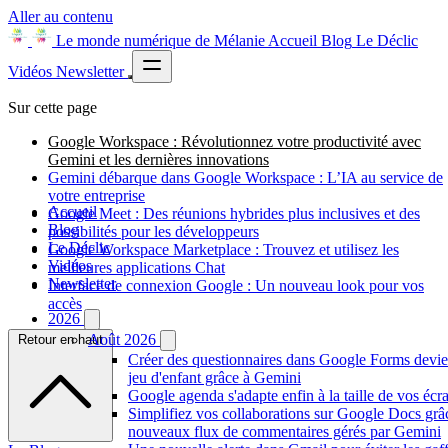
Aller au contenu
Le monde numérique de Mélanie
Accueil
Blog
Le Déclic
Vidéos
Newsletter
Sur cette page
Google Workspace : Révolutionnez votre productivité avec
Gemini et les dernières innovations
Gemini débarque dans Google Workspace : L’IA au service de
votre entreprise
Accueil
Google Meet : Des réunions hybrides plus inclusives et des
Blog
possibilités pour les développeurs
Le Déclic
Google Workspace Marketplace : Trouvez et utilisez les
Vidéos
meilleures applications Chat
Newsletter
Interface de connexion Google : Un nouveau look pour vos
accès
2026
Août 2026
Retour en haut
Créer des questionnaires dans Google Forms devie
jeu d'enfant grâce à Gemini
Google agenda s'adapte enfin à la taille de vos écr
Simplifiez vos collaborations sur Google Docs grâ
nouveaux flux de commentaires gérés par Gemini