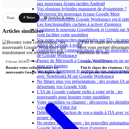
aux nouveaux écrans tactiles Android
Vos réunions hybrides manquent de dynamisme ?
Découvrez les nouveaux écrans Google Meet
⚡ News
Tout
📖 Articles & tutos
Votre environnement Google Workspace est-il opti
Les fonctionnalités cachées à activer d'urgence
Comment le nouveau Googlebook et Gemini sur 
Articles similaires
vont faciliter votre quotidien
Vos notes manuscrites numérisées par l'IA : la nouv
astuce de Google à tester
Améliorez vos communications avec les nouvelles 
de Google Workspace
Passez de Microsoft à Google Workspace en un seu
⏱️ 4 min
⏱️ 3 min
9 février 2024
•
5 février 2024
•
pour vos équipes
Boostez votre collaboration : les
Fini le chaos des réunions : 
Vos notes deviennent le moteur de vos automatisat
nouveautés Google Workspace qui
vous permet désormais de fix
avec NotebookLM sur Google Workspace
transforment vos réunions et chats
l'attention de tous
Ne filmez plus vos présentations : des avatars IA 
désormais vos Google Vids
L'IA de Google s'adapte enfin à votre style : les
nouveautés pour booster votre quotidien
Votre quotidien va changer : découvrez les dernièr
Google et le Fitbit Air
Déléguez la rédaction de vos e-mails à l'IA avec vo
propre style
Ne perdez plus de temps : les nouvelles automatisa
Google Workspace à activer d'urgence