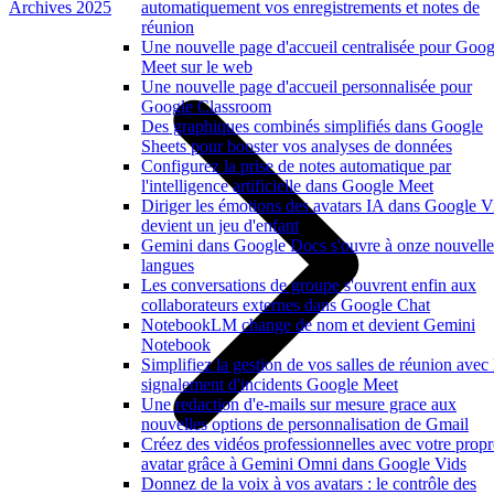
Archives 2025
automatiquement vos enregistrements et notes de
réunion
Une nouvelle page d'accueil centralisée pour Goog
Meet sur le web
Une nouvelle page d'accueil personnalisée pour
Google Classroom
Des graphiques combinés simplifiés dans Google
Sheets pour booster vos analyses de données
Configurez la prise de notes automatique par
l'intelligence artificielle dans Google Meet
Diriger les émotions des avatars IA dans Google V
devient un jeu d'enfant
Gemini dans Google Docs s'ouvre à onze nouvelle
langues
Les conversations de groupe s'ouvrent enfin aux
collaborateurs externes dans Google Chat
NotebookLM change de nom et devient Gemini
Notebook
Simplifiez la gestion de vos salles de réunion avec 
signalement d'incidents Google Meet
Une redaction d'e-mails sur mesure grace aux
nouvelles options de personnalisation de Gmail
Créez des vidéos professionnelles avec votre propr
avatar grâce à Gemini Omni dans Google Vids
Donnez de la voix à vos avatars : le contrôle des