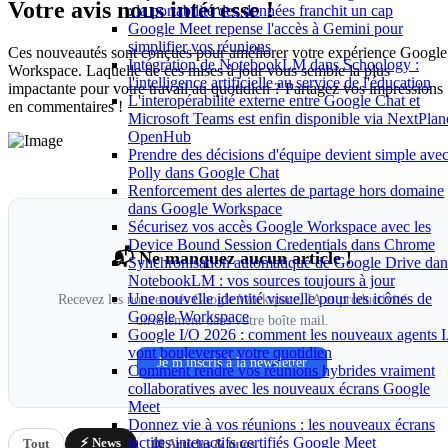
Votre avis nous intéresse !
: la portabilité des données franchit un cap
Google Meet repense l'accès à Gemini pour
simplifier vos réunions
Ces nouveautés sont conçues pour améliorer votre expérience Google
Intégration de NotebookLM dans Schoology :
Workspace. Laquelle de ces mises à jour vous semble la plus
l'intelligence artificielle au service de l'éducation
impactante pour votre travail au quotidien ? Partagez vos impressions
L'interopérabilité externe entre Google Chat et
en commentaires !
Microsoft Teams est enfin disponible via NextPlan
OpenHub
Prendre des décisions d'équipe devient simple ave
Polly dans Google Chat
Renforcement des alertes de partage hors domaine
dans Google Workspace
Sécurisez vos accès Google Workspace avec les
Device Bound Session Credentials dans Chrome
📬 Ne manquez aucun article !
Synchronisation automatique de Google Drive dan
NotebookLM : vos sources toujours à jour
Une nouvelle identité visuelle pour les icônes de
Recevez les nouveautés Google Workspace, IA et productivité
Google Workspace
directement dans votre boîte mail.
Google I/O 2026 : comment les nouveaux agents 
vont bouleverser votre quotidien
Je m'inscris à la newsletter
Comment rendre vos réunions hybrides vraiment
collaboratives avec les nouveaux écrans Google
Meet
Donnez vie à vos réunions : les nouveaux écrans
tactiles interactifs certifiés Google Meet
⚡ News
Tout
📖 Articles & tutos