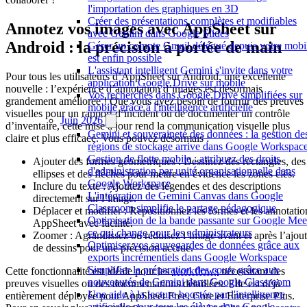
l'importation des graphiques en 3D
Créer des présentations complètes et modifiables
Annotez vos images avec AppSheet sur
avec Gemini dans Google Slides
Android : la précision à portée de main
Gérer un compte Gmail délégué depuis votre mobi
est enfin possible
L'assistant intelligent Gemini s'invite dans votre
Pour tous les utilisateurs d’AppSheet sur Android, une excellente
application Google Drive sur mobile
nouvelle : l’expérience d’annotation d’images est désormais
Vos recherches dans Google Drive simplifiées sur
grandement améliorée ! Que vous ayez besoin de fournir des preuves
mobile grâce à l'intelligence artificielle
visuelles pour un rapport d’incident ou de documenter un contrôle
Juin 2026
d’inventaire, cette mise à jour rend la communication visuelle plus
Gemini et souveraineté des données : la gestion de
claire et plus efficace. Vous pouvez désormais :
régions de stockage arrive dans Google Workspac
Gestion de flotte mobile : attribuez des droits
Ajouter des formes géométriques : Dessinez des rectangles, des
d'administration par unité organisationnelle dans
ellipses et des flèches pour mettre en évidence les zones clés.
Google Workspace
Inclure du texte : Ajoutez des légendes et des descriptions
L'intégration de Gemini Canvas dans Google
directement sur l’image.
Classroom simplifie le partage pédagogique
Déplacer et modifier : Repositionnez les formes et les annotatio
Optimisation de la bande passante sur Google Meet
AppSheet avec facilité.
ce qui change pour les administrateurs
Zoomer : Agrandissez ou réduisez l’image avant et après l’ajout
Optimiser vos sauvegardes de données grâce aux
de dessins pour une précision accrue.
exports incrémentiels dans Google Workspace
Simplifier la préparation des cours grâce aux
Cette fonctionnalité est idéale pour les
workflows
nécessitant des
nouveautés de Gemini dans Google Classroom
preuves visuelles ou des documentations détaillées. Elle est déjà
Une aide à la lecture boostée par l'intelligence
entièrement déployée pour AppSheet Free, Core et Enterprise Plus.
artificielle pour tous les élèves dans Google