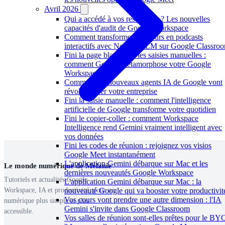
Avril 2026
Qui a accédé à vos ressources ? Les nouvelles
capacités d'audit de Google Workspace
Comment transformer ses cours en podcasts
interactifs avec NotebookLM sur Google Classro
Fini la page blanche et les saisies manuelles :
comment Gemini métamorphose votre Google
Workspace
Comment les nouveaux agents IA de Google vont
révolutionner votre entreprise
Fini la saisie manuelle : comment l'intelligence
artificielle de Google transforme votre quotidien
Fini le copier-coller : comment Workspace
Intelligence rend Gemini vraiment intelligent avec
vos données
Fini les codes de réunion : rejoignez vos visios
Google Meet instantanément
L'application Gemini débarque sur Mac et les
Le monde numérique de Mélanie
dernières nouveautés Google Workspace
Tutoriels et actualités Google
L'application Gemini débarque sur Mac : la
Workspace, IA et productivité, pour un
nouveauté Google qui va booster votre productivit
Vos cours vont prendre une autre dimension : l'IA
numérique plus simple et plus
Gemini s'invite dans Google Classroom
accessible.
Vos salles de réunion sont-elles prêtes pour le B