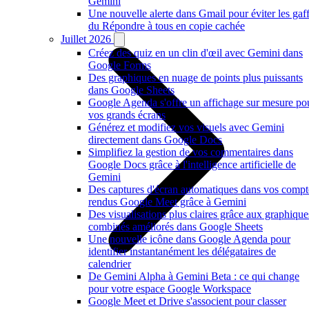
Gemini
Une nouvelle alerte dans Gmail pour éviter les gaf
du Répondre à tous en copie cachée
Juillet 2026
Créez des quiz en un clin d'œil avec Gemini dans
Google Forms
Des graphiques en nuage de points plus puissants
dans Google Sheets
Google Agenda s'offre un affichage sur mesure po
vos grands écrans
Générez et modifiez vos visuels avec Gemini
directement dans Google Docs
Simplifiez la gestion de vos commentaires dans
Google Docs grâce à l'intelligence artificielle de
Gemini
Des captures d'écran automatiques dans vos compt
rendus Google Meet grâce à Gemini
Des visualisations plus claires grâce aux graphique
combinés améliorés dans Google Sheets
Une nouvelle icône dans Google Agenda pour
identifier instantanément les délégataires de
calendrier
De Gemini Alpha à Gemini Beta : ce qui change
pour votre espace Google Workspace
Google Meet et Drive s'associent pour classer