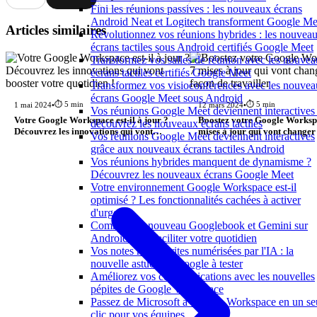
Fini les réunions passives : les nouveaux écrans
Android Neat et Logitech transforment Google Me
Articles similaires
Révolutionnez vos réunions hybrides : les nouvea
écrans tactiles sous Android certifiés Google Meet
Transformez vos salles de réunion avec les nouve
écrans tactiles certifiés Google Meet
Transformez vos visioconférences avec les nouve
écrans Google Meet sous Android
⏱️ 5 min
⏱️ 5 min
1 mai 2024
•
12 mars 2024
•
Vos réunions Google Meet deviennent interactives 
Votre Google Workspace est-il à jour ?
Boostez votre Google Workspa
découvrez les nouveaux écrans tactiles
Découvrez les innovations qui vont
mises à jour qui vont changer
Vos réunions Google Meet deviennent interactives
booster votre quotidien !
de travailler
grâce aux nouveaux écrans tactiles Android
Vos réunions hybrides manquent de dynamisme ?
Découvrez les nouveaux écrans Google Meet
Votre environnement Google Workspace est-il
optimisé ? Les fonctionnalités cachées à activer
d'urgence
Comment le nouveau Googlebook et Gemini sur
Android vont faciliter votre quotidien
Vos notes manuscrites numérisées par l'IA : la
nouvelle astuce de Google à tester
Améliorez vos communications avec les nouvelles
pépites de Google Workspace
Passez de Microsoft à Google Workspace en un se
clic pour vos équipes