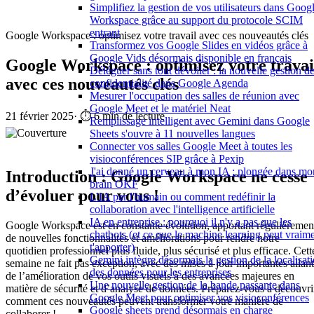
Simplifiez la gestion de vos utilisateurs dans Goog
Workspace grâce au support du protocole SCIM
entrant
Google Workspace : optimisez votre travail avec ces nouveautés clés
Transformez vos Google Slides en vidéos grâce à
Google Vids désormais disponible en français
Google Workspace : optimisez votre travai
Déléguer sans tout dévoiler : la nouvelle gestion de
avec ces nouveautés clés
confidentialité dans Google Agenda
Mesurer l'occupation des salles de réunion avec
Google Meet et le matériel Neat
21 février 2025
·
⏱️ 6 min de lecture
Remplissage intelligent avec Gemini dans Google
Sheets s'ouvre à 11 nouvelles langues
Connecter vos salles Google Meet à toutes les
visioconférences SIP grâce à Pexip
J'ai donné un cerveau à mon IA : plongée dans mo
Introduction : Google Workspace ne cesse
brain OKF
d’évoluer pour vous !
L'IA par l'humain ou comment redéfinir la
collaboration avec l'intelligence artificielle
IA en entreprise : pourquoi il n'y a pas que les
Google Workspace est en constante évolution, apportant régulièremen
chatbots (et ce que le machine learning peut vraim
de nouvelles fonctionnalités et améliorations pour rendre notre
t'apporter)
quotidien professionnel plus fluide, plus sécurisé et plus efficace. Cett
Gemini intègre désormais la gestion de la localisat
semaine ne fait pas exception, avec des mises à jour importantes allant
des données pour les entreprises
de l’amélioration de vos outils visuels à des avancées majeures en
Une nouvelle gestion de la bande passante dans
matière de sécurité et d’analyse de données. Préparez-vous à découvri
Google Meet pour optimiser vos visioconférences
comment ces nouveautés peuvent transformer votre manière de
Google sheets prend désormais en charge
collaborer !