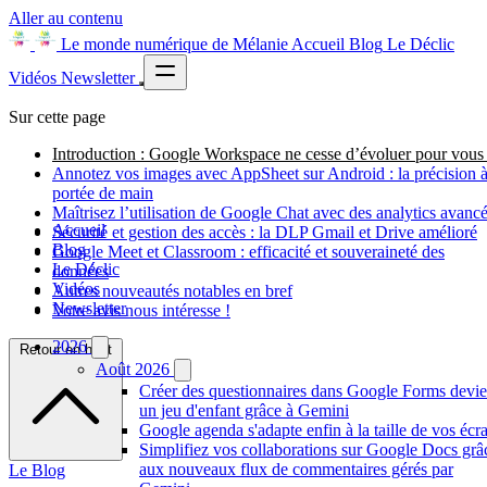
Aller au contenu
Le monde numérique de Mélanie
Accueil
Blog
Le Déclic
Vidéos
Newsletter
Sur cette page
Introduction : Google Workspace ne cesse d’évoluer pour vous 
Annotez vos images avec AppSheet sur Android : la précision 
portée de main
Maîtrisez l’utilisation de Google Chat avec des analytics avanc
Accueil
Sécurité et gestion des accès : la DLP Gmail et Drive amélioré
Blog
Google Meet et Classroom : efficacité et souveraineté des
Le Déclic
données
Vidéos
Autres nouveautés notables en bref
Newsletter
Votre avis nous intéresse !
2026
Retour en haut
Août 2026
Créer des questionnaires dans Google Forms devie
un jeu d'enfant grâce à Gemini
Google agenda s'adapte enfin à la taille de vos écr
Simplifiez vos collaborations sur Google Docs grâ
aux nouveaux flux de commentaires gérés par
Le Blog