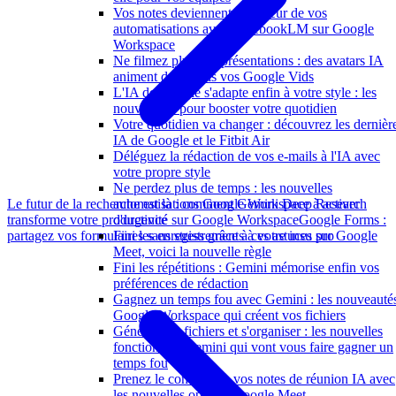
Vos notes deviennent le moteur de vos
automatisations avec NotebookLM sur Google
Workspace
Ne filmez plus vos présentations : des avatars IA
animent désormais vos Google Vids
L'IA de Google s'adapte enfin à votre style : les
nouveautés pour booster votre quotidien
Votre quotidien va changer : découvrez les dernièr
IA de Google et le Fitbit Air
Déléguez la rédaction de vos e-mails à l'IA avec
votre propre style
Ne perdez plus de temps : les nouvelles
Le futur de la recherche est là : comment Gemini Deep Research
automatisations Google Workspace à activer
transforme votre productivité sur Google Workspace
Google Forms :
d'urgence
partagez vos formulaires sans stress grâce à ces astuces pro
Fini les enregistrements à votre insu sur Google
Meet, voici la nouvelle règle
Fini les répétitions : Gemini mémorise enfin vos
préférences de rédaction
Gagnez un temps fou avec Gemini : les nouveauté
Google Workspace qui créent vos fichiers
Générer des fichiers et s'organiser : les nouvelles
fonctions de Gemini qui vont vous faire gagner un
temps fou
Prenez le contrôle de vos notes de réunion IA avec
les nouvelles options Google Meet