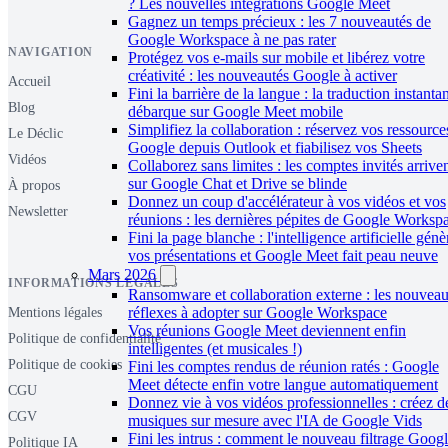
? Les nouvelles intégrations Google Meet
Gagnez un temps précieux : les 7 nouveautés de
Google Workspace à ne pas rater
NAVIGATION
Protégez vos e-mails sur mobile et libérez votre
créativité : les nouveautés Google à activer
Accueil
Fini la barrière de la langue : la traduction instanta
Blog
débarque sur Google Meet mobile
Simplifiez la collaboration : réservez vos ressource
Le Déclic
Google depuis Outlook et fiabilisez vos Sheets
Vidéos
Collaborez sans limites : les comptes invités arrive
sur Google Chat et Drive se blinde
À propos
Donnez un coup d'accélérateur à vos vidéos et vos
Newsletter
réunions : les dernières pépites de Google Worksp
Fini la page blanche : l'intelligence artificielle génè
vos présentations et Google Meet fait peau neuve
Mars 2026
INFORMATIONS LÉGALES
Ransomware et collaboration externe : les nouvea
réflexes à adopter sur Google Workspace
Mentions légales
Vos réunions Google Meet deviennent enfin
Politique de confidentialité
intelligentes (et musicales !)
Politique de cookies
Fini les comptes rendus de réunion ratés : Google
Meet détecte enfin votre langue automatiquement
CGU
Donnez vie à vos vidéos professionnelles : créez d
CGV
musiques sur mesure avec l'IA de Google Vids
Fini les intrus : comment le nouveau filtrage Goog
Politique IA