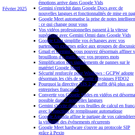
émotions arrive dans Google Vids
Gemini s'enrichit dans Google Docs avec de
Février 2025
nouvelles langues et fonctionnalités de mise en pa
Google Meet automatise la prise de notes intelligen
: ce qui change pour vous
Vos vidéos professionnelles passent à la vitesse
supérieure avec Gemini Omni dans Google Vids
Google Chat simplifie vos échanges avec vos
partenaires externes grâce aux groupes de discussi
Gmail et Gemini : vous pouvez désormais affiner 
brouillons d'e-mails avec vos propres mots
Simplification des signalements de pannes sur le
matériel Google Meet
Sécurité renforcée pour Windows : GCPW adopte
désormais les clés de sécurité physiques FIDO2
Pourquoi la directive NIS 2 ne suffit déjà plus aux
entreprises françaises
Convertir vos Google Slides en vidéos est désorma
possible dans 7 nouvelles langues
Gemini s'invite dans vos feuilles de calcul en franç
avec la fonction de remplissage automatique
Google Agenda affine le partage de vos calendriers
la visibilité des événements récurrents
Google Meet hardware s'ouvre au protocole SIP
grâce à Pexip