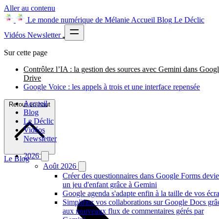
Aller au contenu
Le monde numérique de Mélanie
Accueil
Blog
Le Déclic
Vidéos
Newsletter
Sur cette page
Contrôlez l’IA : la gestion des sources avec Gemini dans Goog
Drive
Google Voice : les appels à trois et une interface repensée
Accueil
Retour en haut
Blog
Le Déclic
Vidéos
Newsletter
2026
Le Blog
Août 2026
Créer des questionnaires dans Google Forms devie
un jeu d'enfant grâce à Gemini
Google agenda s'adapte enfin à la taille de vos écr
Simplifiez vos collaborations sur Google Docs grâ
aux nouveaux flux de commentaires gérés par