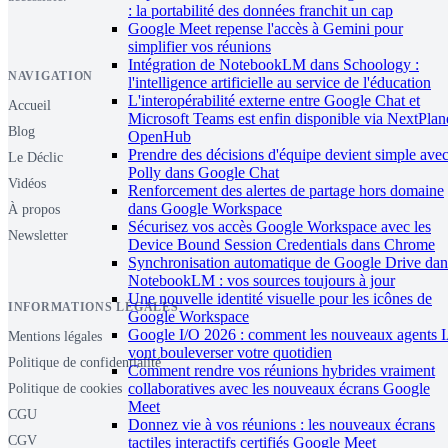
: la portabilité des données franchit un cap
Google Meet repense l'accès à Gemini pour
simplifier vos réunions
Intégration de NotebookLM dans Schoology :
NAVIGATION
l'intelligence artificielle au service de l'éducation
L'interopérabilité externe entre Google Chat et
Accueil
Microsoft Teams est enfin disponible via NextPlan
Blog
OpenHub
Prendre des décisions d'équipe devient simple ave
Le Déclic
Polly dans Google Chat
Vidéos
Renforcement des alertes de partage hors domaine
dans Google Workspace
À propos
Sécurisez vos accès Google Workspace avec les
Newsletter
Device Bound Session Credentials dans Chrome
Synchronisation automatique de Google Drive dan
NotebookLM : vos sources toujours à jour
Une nouvelle identité visuelle pour les icônes de
INFORMATIONS LÉGALES
Google Workspace
Google I/O 2026 : comment les nouveaux agents 
Mentions légales
vont bouleverser votre quotidien
Politique de confidentialité
Comment rendre vos réunions hybrides vraiment
collaboratives avec les nouveaux écrans Google
Politique de cookies
Meet
CGU
Donnez vie à vos réunions : les nouveaux écrans
CGV
tactiles interactifs certifiés Google Meet