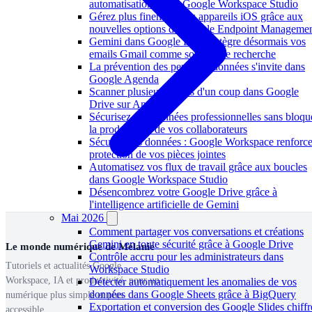
automatisations dans Google Workspace Studio
Gérez plus finement vos appareils iOS grâce aux
nouvelles options de Google Endpoint Manageme
Gemini dans Google Drive intègre désormais vos
emails Gmail comme sources de recherche
La prévention des pertes de données s'invite dans
Google Agenda
Scanner plusieurs pages d'un coup dans Google
Drive sur Android
Sécurisez vos données professionnelles sans bloqu
la productivité de vos collaborateurs
Sécurité des données : Google Workspace renforce
protection de vos pièces jointes
Automatisez vos flux de travail grâce aux boucles
dans Google Workspace Studio
Désencombrez votre Google Drive grâce à
l'intelligence artificielle de Gemini
Mai 2026
Comment partager vos conversations et créations
Gemini en toute sécurité grâce à Google Drive
Le monde numérique de Mélanie
Contrôle accru pour les administrateurs dans
Tutoriels et actualités Google
Workspace Studio
Workspace, IA et productivité, pour un
Détecter automatiquement les anomalies de vos
données dans Google Sheets grâce à BigQuery
numérique plus simple et plus
Exportation et conversion des Google Slides chiffr
accessible.