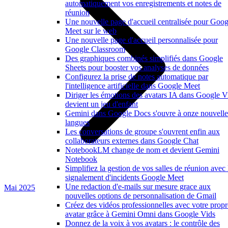
automatiquement vos enregistrements et notes de
réunion
Une nouvelle page d'accueil centralisée pour Goog
Meet sur le web
Une nouvelle page d'accueil personnalisée pour
Google Classroom
Des graphiques combinés simplifiés dans Google
Sheets pour booster vos analyses de données
Configurez la prise de notes automatique par
l'intelligence artificielle dans Google Meet
Diriger les émotions des avatars IA dans Google V
devient un jeu d'enfant
Gemini dans Google Docs s'ouvre à onze nouvelle
langues
Les conversations de groupe s'ouvrent enfin aux
collaborateurs externes dans Google Chat
NotebookLM change de nom et devient Gemini
Notebook
Simplifiez la gestion de vos salles de réunion avec 
signalement d'incidents Google Meet
Une redaction d'e-mails sur mesure grace aux
Mai 2025
nouvelles options de personnalisation de Gmail
Créez des vidéos professionnelles avec votre propr
avatar grâce à Gemini Omni dans Google Vids
Donnez de la voix à vos avatars : le contrôle des