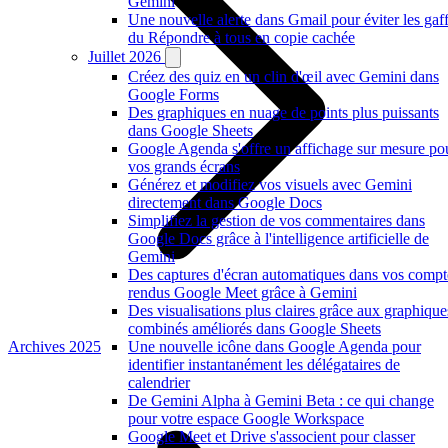
Gemini
Une nouvelle alerte dans Gmail pour éviter les gaf
du Répondre à tous en copie cachée
Juillet 2026
Créez des quiz en un clin d'œil avec Gemini dans
Google Forms
Des graphiques en nuage de points plus puissants
dans Google Sheets
Google Agenda s'offre un affichage sur mesure po
vos grands écrans
Générez et modifiez vos visuels avec Gemini
directement dans Google Docs
Simplifiez la gestion de vos commentaires dans
Google Docs grâce à l'intelligence artificielle de
Gemini
Des captures d'écran automatiques dans vos compt
rendus Google Meet grâce à Gemini
Des visualisations plus claires grâce aux graphique
combinés améliorés dans Google Sheets
Archives 2025
Une nouvelle icône dans Google Agenda pour
identifier instantanément les délégataires de
calendrier
De Gemini Alpha à Gemini Beta : ce qui change
pour votre espace Google Workspace
Google Meet et Drive s'associent pour classer