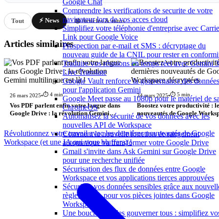
Google Chat
Comprendre les verifications de securite de votre
navigateur lors de vos acces cloud
⚡ News
Tout
📖 Articles & tutos
Simplifiez votre téléphonie d'entreprise avec Carrie
Link pour Google Voice
Articles similaires
Prospection par e-mail et SMS : décryptage du
nouveau guide de la CNIL pour rester en conformi
Traduire vos réunions en temps réel avec Gemini 3
Live Translate
Google Vault renforce la gouvernance des donnée
pour l'application Gemini
⏱️ 4 min
⏱️ 5 min
26 mars 2025
•
24 mars 2025
•
Google Meet passe au 1080p pour le matériel de sa
Vos PDF parlent enfin votre langue dans
Boostez votre productivité : l
ChromeOS
Google Drive : la révolution Gemini
nouveautés de Google Works
Automatisez la sécurité de vos données avec les
multilingue est là !
décryptées
nouvelles API de Workspace
Révolutionnez votre travail avec les dernières nouveautés de Google
Comment la nouvelle fonction de rangement
Workspace (et une IA qui vous bluffera) !
automatique va transformer votre Google Drive
Gmail s'invite dans Ask Gemini sur Google Drive
pour une recherche unifiée
Sécurisation des flux de données entre Google
Workspace et vos applications tierces approuvées
Sécurisez vos données sensibles grâce aux nouvell
règles de dlp pour vos pièces jointes dans Google
Workspace
Une boucle pour les gouverner tous : simplifiez vo