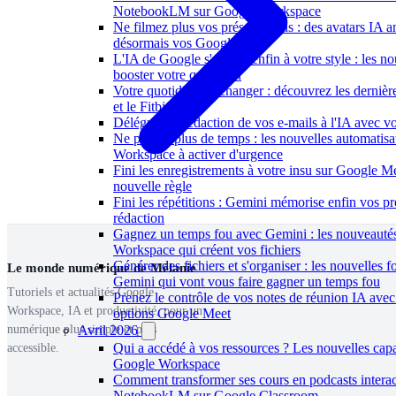
NotebookLM sur Google Workspace
Ne filmez plus vos présentations : des avatars IA 
désormais vos Google Vids
L'IA de Google s'adapte enfin à votre style : les n
booster votre quotidien
Votre quotidien va changer : découvrez les derniè
et le Fitbit Air
Déléguez la rédaction de vos e-mails à l'IA avec vo
Ne perdez plus de temps : les nouvelles automatis
Workspace à activer d'urgence
Fini les enregistrements à votre insu sur Google Me
nouvelle règle
Fini les répétitions : Gemini mémorise enfin vos p
rédaction
Gagnez un temps fou avec Gemini : les nouveauté
Workspace qui créent vos fichiers
Générer des fichiers et s'organiser : les nouvelles f
Le monde numérique de Mélanie
Gemini qui vont vous faire gagner un temps fou
Tutoriels et actualités Google
Prenez le contrôle de vos notes de réunion IA avec
Workspace, IA et productivité, pour un
options Google Meet
numérique plus simple et plus
Avril 2026
Qui a accédé à vos ressources ? Les nouvelles capa
accessible.
Google Workspace
Comment transformer ses cours en podcasts interac
NotebookLM sur Google Classroom