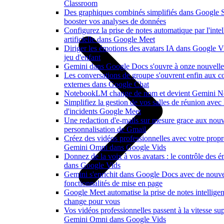
Classroom
Des graphiques combinés simplifiés dans Google 
booster vos analyses de données
Configurez la prise de notes automatique par l'inte
artificielle dans Google Meet
Diriger les émotions des avatars IA dans Google V
jeu d'enfant
Gemini dans Google Docs s'ouvre à onze nouvelle
Les conversations de groupe s'ouvrent enfin aux co
externes dans Google Chat
NotebookLM change de nom et devient Gemini N
Simplifiez la gestion de vos salles de réunion avec
d'incidents Google Meet
Une redaction d'e-mails sur mesure grace aux nouv
personnalisation de Gmail
Créez des vidéos professionnelles avec votre propr
Gemini Omni dans Google Vids
Donnez de la voix à vos avatars : le contrôle des é
dans Google Vids
Gemini s'enrichit dans Google Docs avec de nouvel
fonctionnalités de mise en page
Google Meet automatise la prise de notes intelligen
change pour vous
Vos vidéos professionnelles passent à la vitesse su
Gemini Omni dans Google Vids