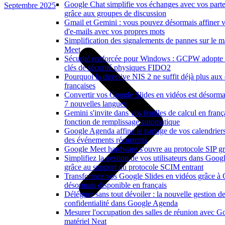
Google Chat simplifie vos échanges avec vos parte
Septembre 2025
grâce aux groupes de discussion
Gmail et Gemini : vous pouvez désormais affiner v
d'e-mails avec vos propres mots
Simplification des signalements de pannes sur le m
Meet
Sécurité renforcée pour Windows : GCPW adopte 
clés de sécurité physiques FIDO2
Pourquoi la directive NIS 2 ne suffit déjà plus aux 
françaises
Convertir vos Google Slides en vidéos est désorma
7 nouvelles langues
Gemini s'invite dans vos feuilles de calcul en franç
fonction de remplissage automatique
Google Agenda affine le partage de vos calendriers e
des événements récurrents
Google Meet hardware s'ouvre au protocole SIP gr
Simplifiez la gestion de vos utilisateurs dans Goo
grâce au support du protocole SCIM entrant
Transformez vos Google Slides en vidéos grâce à
désormais disponible en français
Déléguer sans tout dévoiler : la nouvelle gestion de
confidentialité dans Google Agenda
Mesurer l'occupation des salles de réunion avec Go
matériel Neat