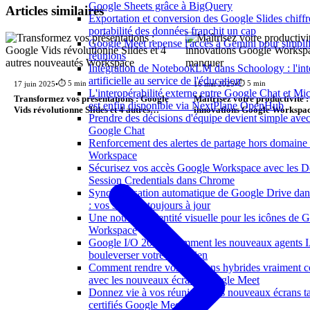
Google Sheets grâce à BigQuery
Articles similaires
Exportation et conversion des Google Slides chiffré
portabilité des données franchit un cap
Google Meet repense l'accès à Gemini pour simplif
réunions
Intégration de NotebookLM dans Schoology : l'int
artificielle au service de l'éducation
⏱️ 5 min
⏱️ 5 min
17 juin 2025
•
16 mai 2025
•
L'interopérabilité externe entre Google Chat et Mi
Transformez vos présentations : Google
Maîtrisez votre productivité : 
est enfin disponible via NextPlane OpenHub
Vids révolutionne Slides et 4 autres
innovations Google Workspac
Prendre des décisions d'équipe devient simple ave
nouveautés Workspace
manquer
Google Chat
Renforcement des alertes de partage hors domaine
Workspace
Sécurisez vos accès Google Workspace avec les 
Session Credentials dans Chrome
Synchronisation automatique de Google Drive d
: vos sources toujours à jour
Une nouvelle identité visuelle pour les icônes de 
Workspace
Google I/O 2026 : comment les nouveaux agents 
bouleverser votre quotidien
Comment rendre vos réunions hybrides vraiment co
avec les nouveaux écrans Google Meet
Donnez vie à vos réunions : les nouveaux écrans tac
certifiés Google Meet