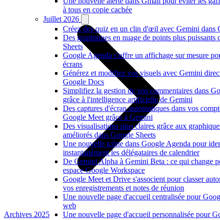
Une nouvelle alerte dans Gmail pour éviter les ga
à tous en copie cachée
Juillet 2026
Créez des quiz en un clin d'œil avec Gemini dans
Des graphiques en nuage de points plus puissants
Sheets
Google Agenda s'offre un affichage sur mesure po
écrans
Générez et modifiez vos visuels avec Gemini dire
Google Docs
Simplifiez la gestion de vos commentaires dans G
grâce à l'intelligence artificielle de Gemini
Des captures d'écran automatiques dans vos compt
Google Meet grâce à Gemini
Des visualisations plus claires grâce aux graphiqu
améliorés dans Google Sheets
Une nouvelle icône dans Google Agenda pour ident
instantanément les délégataires de calendrier
De Gemini Alpha à Gemini Beta : ce qui change p
espace Google Workspace
Google Meet et Drive s'associent pour classer au
vos enregistrements et notes de réunion
Une nouvelle page d'accueil centralisée pour Goog
web
Archives 2025
Une nouvelle page d'accueil personnalisée pour G