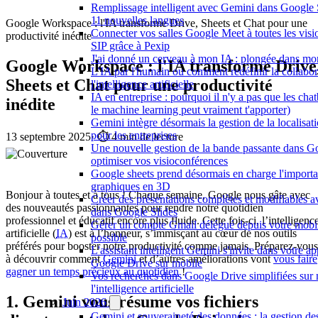
Remplissage intelligent avec Gemini dans Google 
11 nouvelles langues
Google Workspace : l'IA transforme Drive, Sheets et Chat pour une
Connecter vos salles Google Meet à toutes les vis
productivité inédite
SIP grâce à Pexip
J'ai donné un cerveau à mon IA : plongée dans m
Google Workspace : l'IA transforme Drive
L'IA par l'humain ou comment redéfinir la collabor
Sheets et Chat pour une productivité
l'intelligence artificielle
IA en entreprise : pourquoi il n'y a pas que les chat
inédite
le machine learning peut vraiment t'apporter)
Gemini intègre désormais la gestion de la localisa
pour les entreprises
13 septembre 2025
·
⏱️ 4 min de lecture
Une nouvelle gestion de la bande passante dans G
optimiser vos visioconférences
Google sheets prend désormais en charge l'importa
graphiques en 3D
Bonjour à toutes et à tous ! Chaque semaine, Google nous gâte avec
Créer des présentations complètes et modifiables 
des nouveautés passionnantes pour rendre notre quotidien
dans Google Slides
professionnel et éducatif encore plus fluide. Cette fois-ci, l’intelligenc
Gérer un compte Gmail délégué depuis votre mobil
artificielle (
IA
) est à l’honneur, s’immisçant au cœur de nos outils
possible
préférés pour booster notre productivité comme jamais. Préparez-vous
L'assistant intelligent Gemini s'invite dans votre ap
à découvrir comment
Gemini
et d’autres améliorations vont
vous faire
Google Drive sur mobile
gagner un temps précieux au quotidien
!
Vos recherches dans Google Drive simplifiées sur 
l'intelligence artificielle
1. Gemini vous résume vos fichiers
Juin 2026
Gemini et souveraineté des données : la gestion de