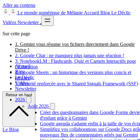
Aller au contenu
Le monde numérique de Mélanie
Accueil
Blog
Le Déclic
Vidéos
Newsletter
Sur cette page
1. Gemini vous résume vos fichiers directement dans Google
Drive !
2. Google Chat : ne manquez plus jamais une réaction !
3. NotebookLM : Flashcards, Quiz et Carnets Interactifs pour
Accueil
l’Éducation
Blog
4. Google Sheets : un historique des versions plus concis et
Le Déclic
efficace
Vidéos
5. Sécurité renforcée avec le Shared Signals Framework (SSF)
Newsletter
Retour en haut
2026
Août 2026
Créer des questionnaires dans Google Forms devie
d'enfant grâce à Gemini
Google agenda s'adapte enfin à la taille de vos écr
Simplifiez vos collaborations sur Google Docs grâ
Le Blog
nouveaux flux de commentaires gérés par Gemini