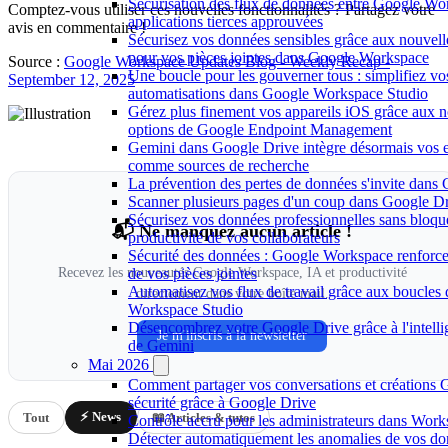
Sécurisation des flux de données entre Google Wo
Comptez-vous utiliser ces nouvelles fonctionnalités ? Partagez votre
applications tierces approuvées
avis en commentaire !
Sécurisez vos données sensibles grâce aux nouvelle
pour vos pièces jointes dans Google Workspace
Source :
Google Workspace Updates Blog - Weekly Recap -
Une boucle pour les gouverner tous : simplifiez vo
September 12, 2025
automatisations dans Google Workspace Studio
Gérez plus finement vos appareils iOS grâce aux n
options de Google Endpoint Management
Gemini dans Google Drive intègre désormais vos 
comme sources de recherche
La prévention des pertes de données s'invite dan
Scanner plusieurs pages d'un coup dans Google Dr
Sécurisez vos données professionnelles sans bloque
📬 Ne manquez aucun article !
productivité de vos collaborateurs
Sécurité des données : Google Workspace renforce 
Recevez les nouveautés Google Workspace, IA et productivité
de vos pièces jointes
Automatisez vos flux de travail grâce aux boucles
directement dans votre boîte mail.
Workspace Studio
Désencombrez votre Google Drive grâce à l'intellige
Je m'inscris à la newsletter
de Gemini
Mai 2026
Comment partager vos conversations et créations 
sécurité grâce à Google Drive
⚡ News
Tout
📖 Articles & tutos
Contrôle accru pour les administrateurs dans Work
Détecter automatiquement les anomalies de vos d