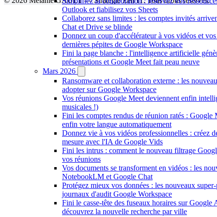
© 2026 Mélanie GAULT — Stratégie Zen IT. Tous droits réservés.
Simplifiez la collaboration : réservez vos ressourc
Outlook et fiabilisez vos Sheets
Collaborez sans limites : les comptes invités arriv
Chat et Drive se blinde
Donnez un coup d'accélérateur à vos vidéos et vos 
dernières pépites de Google Workspace
Fini la page blanche : l'intelligence artificielle gén
présentations et Google Meet fait peau neuve
Mars 2026
Ransomware et collaboration externe : les nouveau
adopter sur Google Workspace
Vos réunions Google Meet deviennent enfin intellig
musicales !)
Fini les comptes rendus de réunion ratés : Google 
enfin votre langue automatiquement
Donnez vie à vos vidéos professionnelles : créez d
mesure avec l'IA de Google Vids
Fini les intrus : comment le nouveau filtrage Goog
vos réunions
Vos documents se transforment en vidéos : les nou
NotebookLM et Google Chat
Protégez mieux vos données : les nouveaux super-
journaux d'audit Google Workspace
Fini le casse-tête des fuseaux horaires sur Google
découvrez la nouvelle recherche par ville