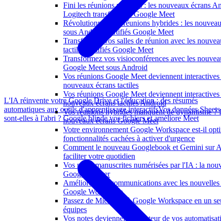
Fini les réunions passives : les nouveaux écrans A
Logitech transforment Google Meet
Révolutionnez vos réunions hybrides : les nouveaux
sous Android certifiés Google Meet
Transformez vos salles de réunion avec les nouvea
tactiles certifiés Google Meet
Transformez vos visioconférences avec les nouvea
Google Meet sous Android
Vos réunions Google Meet deviennent interactives 
nouveaux écrans tactiles
Vos réunions Google Meet deviennent interactives
L'IA réinvente votre Google Drive et l'éducation : des résumés
nouveaux écrans tactiles Android
automatiques aux outils d'apprentissage interactifs
Vos données Sheets
Vos réunions hybrides manquent de dynamisme ? 
sont-elles à l'abri ? Google blinde vos fichiers et améliore Meet
nouveaux écrans Google Meet
Votre environnement Google Workspace est-il opti
fonctionnalités cachées à activer d'urgence
Comment le nouveau Googlebook et Gemini sur A
faciliter votre quotidien
Vos notes manuscrites numérisées par l'IA : la nouv
Google à tester
Améliorez vos communications avec les nouvelles 
Google Workspace
Passez de Microsoft à Google Workspace en un seu
équipes
Vos notes deviennent le moteur de vos automatisat