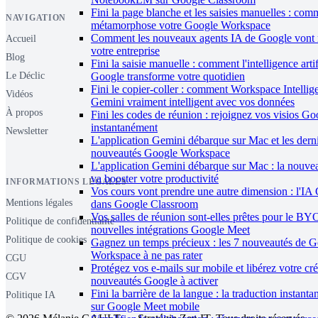
Fini la page blanche et les saisies manuelles : co
NAVIGATION
métamorphose votre Google Workspace
Comment les nouveaux agents IA de Google vont 
Accueil
votre entreprise
Blog
Fini la saisie manuelle : comment l'intelligence artif
Le Déclic
Google transforme votre quotidien
Fini le copier-coller : comment Workspace Intellig
Vidéos
Gemini vraiment intelligent avec vos données
À propos
Fini les codes de réunion : rejoignez vos visios G
instantanément
Newsletter
L'application Gemini débarque sur Mac et les dern
nouveautés Google Workspace
L'application Gemini débarque sur Mac : la nouve
va booster votre productivité
INFORMATIONS LÉGALES
Vos cours vont prendre une autre dimension : l'IA 
Mentions légales
dans Google Classroom
Vos salles de réunion sont-elles prêtes pour le B
Politique de confidentialité
nouvelles intégrations Google Meet
Politique de cookies
Gagnez un temps précieux : les 7 nouveautés de 
Workspace à ne pas rater
CGU
Protégez vos e-mails sur mobile et libérez votre créa
CGV
nouveautés Google à activer
Fini la barrière de la langue : la traduction instant
Politique IA
sur Google Meet mobile