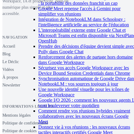
Workspace, IA et productivité, pour un
: la portabilité des données franchit un cap
numérique plus simple et plus
Google Meet repense l'accès à Gemini pour
simplifier vos réunions
accessible.
Intégration de NotebookLM dans Schoology :
l'intelligence artificielle au service de l'éducation
L'interopérabilité externe entre Google Chat et
Microsoft Teams est enfin disponible via NextPlan
NAVIGATION
OpenHub
Prendre des décisions d'équipe devient simple ave
Accueil
Polly dans Google Chat
Blog
Renforcement des alertes de partage hors domaine
Le Déclic
dans Google Workspace
Sécurisez vos accès Google Workspace avec les
Vidéos
Device Bound Session Credentials dans Chrome
À propos
Synchronisation automatique de Google Drive dan
NotebookLM : vos sources toujours à jour
Newsletter
Une nouvelle identité visuelle pour les icônes de
Google Workspace
Google I/O 2026 : comment les nouveaux agents 
vont bouleverser votre quotidien
INFORMATIONS LÉGALES
Comment rendre vos réunions hybrides vraiment
Mentions légales
collaboratives avec les nouveaux écrans Google
Meet
Politique de confidentialité
Donnez vie à vos réunions : les nouveaux écrans
Politique de cookies
tactiles interactifs certifiés Google Meet