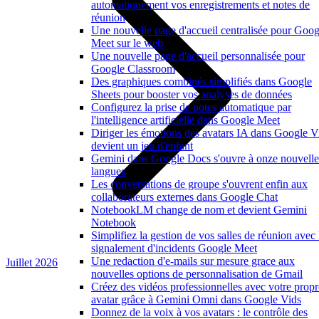
automatiquement vos enregistrements et notes de
réunion
Une nouvelle page d'accueil centralisée pour Goog
Meet sur le web
Une nouvelle page d'accueil personnalisée pour
Google Classroom
Des graphiques combinés simplifiés dans Google
Sheets pour booster vos analyses de données
Configurez la prise de notes automatique par
l'intelligence artificielle dans Google Meet
Diriger les émotions des avatars IA dans Google V
devient un jeu d'enfant
Gemini dans Google Docs s'ouvre à onze nouvelle
langues
Les conversations de groupe s'ouvrent enfin aux
collaborateurs externes dans Google Chat
NotebookLM change de nom et devient Gemini
Notebook
Simplifiez la gestion de vos salles de réunion avec 
signalement d'incidents Google Meet
Une redaction d'e-mails sur mesure grace aux
Juillet 2026
nouvelles options de personnalisation de Gmail
Créez des vidéos professionnelles avec votre propr
avatar grâce à Gemini Omni dans Google Vids
Donnez de la voix à vos avatars : le contrôle des