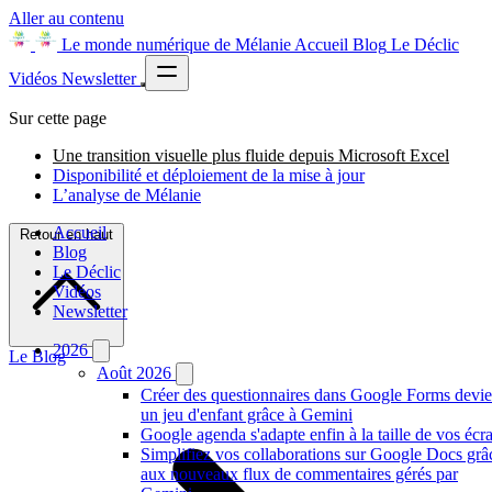
Aller au contenu
Le monde numérique de Mélanie
Accueil
Blog
Le Déclic
Vidéos
Newsletter
Sur cette page
Une transition visuelle plus fluide depuis Microsoft Excel
Disponibilité et déploiement de la mise à jour
L’analyse de Mélanie
Accueil
Retour en haut
Blog
Le Déclic
Vidéos
Newsletter
2026
Le Blog
Août 2026
Créer des questionnaires dans Google Forms devie
un jeu d'enfant grâce à Gemini
Google agenda s'adapte enfin à la taille de vos écr
Simplifiez vos collaborations sur Google Docs grâ
aux nouveaux flux de commentaires gérés par