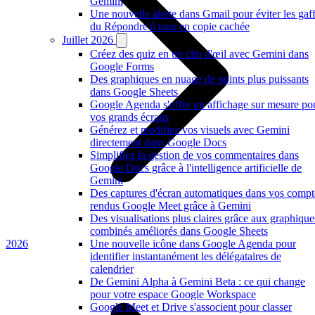
Gemini
Une nouvelle alerte dans Gmail pour éviter les gaf
du Répondre à tous en copie cachée
Juillet 2026
Créez des quiz en un clin d'œil avec Gemini dans
Google Forms
Des graphiques en nuage de points plus puissants
dans Google Sheets
Google Agenda s'offre un affichage sur mesure po
vos grands écrans
Générez et modifiez vos visuels avec Gemini
directement dans Google Docs
Simplifiez la gestion de vos commentaires dans
Google Docs grâce à l'intelligence artificielle de
Gemini
Des captures d'écran automatiques dans vos compt
rendus Google Meet grâce à Gemini
Des visualisations plus claires grâce aux graphique
combinés améliorés dans Google Sheets
2026
Une nouvelle icône dans Google Agenda pour
identifier instantanément les délégataires de
calendrier
De Gemini Alpha à Gemini Beta : ce qui change
pour votre espace Google Workspace
Google Meet et Drive s'associent pour classer