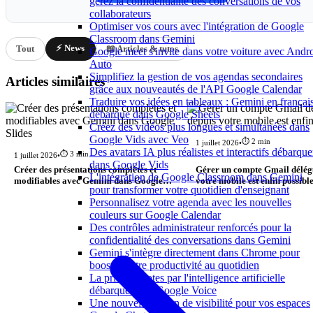
gérez la confidentialité des conversations de vos
collaborateurs
Optimiser vos cours avec l'intégration de Google
Classroom dans Gemini
⚡ News
Tout
📖 Articles & tutos
Google meet s'invite dans votre voiture avec Andr
Auto
Simplifiez la gestion de vos agendas secondaires
Articles similaires
grâce aux nouveautés de l'API Google Calendar
Traduire vos idées en tableaux : Gemini en françai
débarque dans Google Sheets
Créez des vidéos plus longues et simultanées dans
Google Vids avec Veo
⏱️ 2 min
1 juillet 2026
•
Des avatars IA plus réalistes et interactifs débarque
⏱️ 3 min
1 juillet 2026
•
dans Google Vids
Créer des présentations complètes et
Gérer un compte Gmail délég
L'intégration de Google Classroom dans Gemini
modifiables avec Gemini dans Google
votre mobile est enfin possibl
pour transformer votre quotidien d'enseignant
Slides
Personnalisez votre agenda avec les nouvelles
couleurs sur Google Calendar
Des contrôles administrateur renforcés pour la
confidentialité des conversations dans Gemini
Gemini s'intègre directement dans Chrome pour
booster votre productivité au quotidien
La prise de notes par l'intelligence artificielle
débarque dans Google Voice
Une nouvelle option de visibilité pour vos espaces