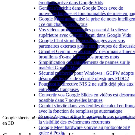
émotions arrive dans Google Vids
Gemini s'enrichit dans Google Docs avec de
nouvelles langues et fonctionnalités de mise en pa
Google Meet automatise la prise de notes intelligen
: ce qui change pour vous
Vos vidéos professionnelles passent à la vitesse
supérieure avec Gemini Omni dans Google Vids
Google Chat simplifie vos échanges avec vos
partenaires externes grâce aux groupes de discussi
Gmail et Gemini : vous pouvez désormais affiner 
brouillons d'e-mails avec vos propres mots
Simplification des signalements de pannes sur le
matériel Google Meet
Sécurité renforcée pour Windows : GCPW adopte
désormais les clés de sécurité physiques FIDO2
Pourquoi la directive NIS 2 ne suffit déjà plus aux
entreprises françaises
Convertir vos Google Slides en vidéos est désorma
possible dans 7 nouvelles langues
Gemini s'invite dans vos feuilles de calcul en franç
avec la fonction de remplissage automatique
Google Agenda affine le partage de vos calendriers
Google sheets prend désormais en charge l'importation des graphique
la visibilité des événements récurrents
en 3D
Google Meet hardware s'ouvre au protocole SIP
grâce à Pexip