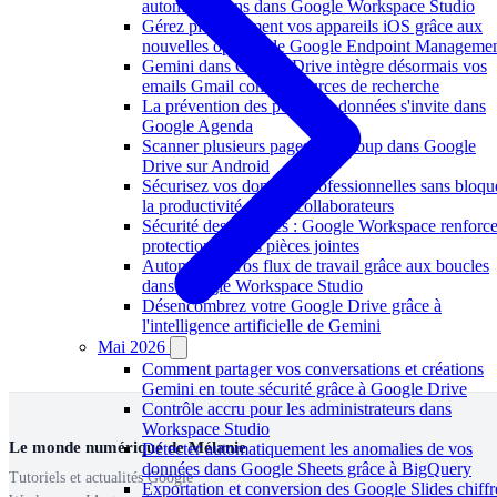
automatisations dans Google Workspace Studio
Gérez plus finement vos appareils iOS grâce aux
nouvelles options de Google Endpoint Manageme
Gemini dans Google Drive intègre désormais vos
emails Gmail comme sources de recherche
La prévention des pertes de données s'invite dans
Google Agenda
Scanner plusieurs pages d'un coup dans Google
Drive sur Android
Sécurisez vos données professionnelles sans bloqu
la productivité de vos collaborateurs
Sécurité des données : Google Workspace renforce
protection de vos pièces jointes
Automatisez vos flux de travail grâce aux boucles
dans Google Workspace Studio
Désencombrez votre Google Drive grâce à
l'intelligence artificielle de Gemini
Mai 2026
Comment partager vos conversations et créations
Gemini en toute sécurité grâce à Google Drive
Contrôle accru pour les administrateurs dans
Workspace Studio
Le monde numérique de Mélanie
Détecter automatiquement les anomalies de vos
données dans Google Sheets grâce à BigQuery
Tutoriels et actualités Google
Exportation et conversion des Google Slides chiffr