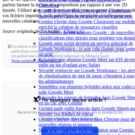
parfois fausser la lecture des proportions par rapport à une vue 2D
Classroom
épurée. Utilisez donc cette fonctionnalité pour respecter l’historique d
L'outil de lecture Read Along arrive gratuitement
vos fichiers importés, mais privilégiez la simplicité visuelle pour vos
dans Google Classroom pour tous les enseignants
nouvelles créations.
Gemini s'invite dans Google Classroom sur mobile
enrichit la création de ressources visuelles
Source originale de l’actualité :
Cliquez ici
Sécurisation de vos groupes Google : de nouvelles
classifications plus strictes pour protéger vos donn
Google apps script devient un service principal de
🤖
Cet article a été rédigé avec l'assistance d'une intelligence artificielle à
Google Workspace : ce que cela change pour votr
partir d'une actualité publique, et son illustration a été générée par IA. Il
sécurité
est publié sous la responsabilité éditoriale de Mélanie Gault.
Rejoindre une réunion Google Meet sur iOS devie
Notre politique d'usage de l'IA
enfin un jeu d'enfant avec Safari
Sécurité renforcée sur Google Workspace : les aler
de réinitialisation de mot de passe s'étendent à tous
les administrateurs
Simplifiez vos réunions hybrides grâce aux codes 
salle Google Meet
Résoudre les erreurs de formules dans Google She
📬 Ne manquez aucun article !
en un clic avec Gemini
Gemini parle enfin français dans Google Sheets po
Recevez les nouveautés Google Workspace, IA et productivité
booster vos feuilles de calcul
directement dans votre boîte mail.
Gemini s'intègre directement dans Chrome pour de
nouvelles régions et langues
Nouveaux contrôles d'administration pour Gemini 
Je m'inscris à la newsletter