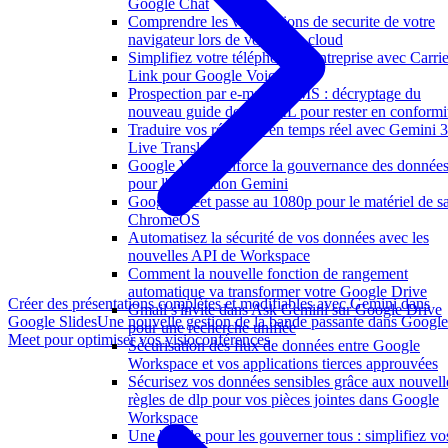
Google Chat
Comprendre les verifications de securite de votre
navigateur lors de vos acces cloud
Simplifiez votre téléphonie d'entreprise avec Carrie
Link pour Google Voice
Prospection par e-mail et SMS : décryptage du
nouveau guide de la CNIL pour rester en conformi
Traduire vos réunions en temps réel avec Gemini 3
Live Translate
Google Vault renforce la gouvernance des donnée
pour l'application Gemini
Google Meet passe au 1080p pour le matériel de sa
ChromeOS
Automatisez la sécurité de vos données avec les
nouvelles API de Workspace
Comment la nouvelle fonction de rangement
automatique va transformer votre Google Drive
Créer des présentations complètes et modifiables avec Gemini dans
Gmail s'invite dans Ask Gemini sur Google Drive
Google Slides
Une nouvelle gestion de la bande passante dans Google
pour une recherche unifiée
Meet pour optimiser vos visioconférences
Sécurisation des flux de données entre Google
Workspace et vos applications tierces approuvées
Sécurisez vos données sensibles grâce aux nouvell
règles de dlp pour vos pièces jointes dans Google
Workspace
Une boucle pour les gouverner tous : simplifiez vo