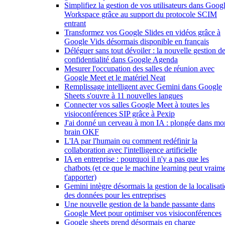
Simplifiez la gestion de vos utilisateurs dans Goog
Workspace grâce au support du protocole SCIM
entrant
Transformez vos Google Slides en vidéos grâce à
Google Vids désormais disponible en français
Déléguer sans tout dévoiler : la nouvelle gestion de
confidentialité dans Google Agenda
Mesurer l'occupation des salles de réunion avec
Google Meet et le matériel Neat
Remplissage intelligent avec Gemini dans Google
Sheets s'ouvre à 11 nouvelles langues
Connecter vos salles Google Meet à toutes les
visioconférences SIP grâce à Pexip
J'ai donné un cerveau à mon IA : plongée dans mo
brain OKF
L'IA par l'humain ou comment redéfinir la
collaboration avec l'intelligence artificielle
IA en entreprise : pourquoi il n'y a pas que les
chatbots (et ce que le machine learning peut vraim
t'apporter)
Gemini intègre désormais la gestion de la localisat
des données pour les entreprises
Une nouvelle gestion de la bande passante dans
Google Meet pour optimiser vos visioconférences
Google sheets prend désormais en charge