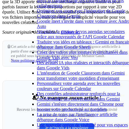
gérez la confidentialité des conversations de vos
que la 3D apporte souvent une surcharge cognitive inutile et peut
collaborateurs
parfois fausser la lecture des proportions par rapport à une vue 2D
Optimiser vos cours avec l'intégration de Google
épurée. Utilisez donc cette fonctionnalité pour respecter l’historique d
Classroom dans Gemini
vos fichiers importés, mais privilégiez la simplicité visuelle pour vos
Google meet s'invite dans votre voiture avec Andr
nouvelles créations.
Auto
Simplifiez la gestion de vos agendas secondaires
Source originale de l’actualité :
Cliquez ici
grâce aux nouveautés de l'API Google Calendar
Traduire vos idées en tableaux : Gemini en françai
🤖
Cet article a été rédigé avec l'assistance d'une intelligence artificielle à
débarque dans Google Sheets
partir d'une actualité publique, et son illustration a été générée par IA. Il
Créez des vidéos plus longues et simultanées dans
est publié sous la responsabilité éditoriale de Mélanie Gault.
Google Vids avec Veo
Notre politique d'usage de l'IA
Des avatars IA plus réalistes et interactifs débarque
dans Google Vids
L'intégration de Google Classroom dans Gemini
pour transformer votre quotidien d'enseignant
Personnalisez votre agenda avec les nouvelles
couleurs sur Google Calendar
Des contrôles administrateur renforcés pour la
📬 Ne manquez aucun article !
confidentialité des conversations dans Gemini
Gemini s'intègre directement dans Chrome pour
booster votre productivité au quotidien
Recevez les nouveautés Google Workspace, IA et productivité
La prise de notes par l'intelligence artificielle
directement dans votre boîte mail.
débarque dans Google Voice
Une nouvelle option de visibilité pour vos espaces
Je m'inscris à la newsletter