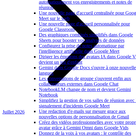
automatiquement vos enregistrements et notes de
réunion
Une nouvelle page d'accueil centralisée pour Goog
Meet sur le web
Une nouvelle page d'accueil personnalisée pour
Google Classroom
Des graphiques combinés simplifiés dans Google
Sheets pour booster vos analyses de données
Configurez la prise de notes automatique par
l'intelligence artificielle dans Google Meet
Diriger les émotions des avatars IA dans Google V
devient un jeu d'enfant
Gemini dans Google Docs s'ouvre à onze nouvelle
langues
Les conversations de groupe s'ouvrent enfin aux
collaborateurs externes dans Google Chat
NotebookLM change de nom et devient Gemini
Notebook
Simplifiez la gestion de vos salles de réunion avec 
signalement d'incidents Google Meet
Une redaction d'e-mails sur mesure grace aux
Juillet 2026
nouvelles options de personnalisation de Gmail
Créez des vidéos professionnelles avec votre propr
avatar grâce à Gemini Omni dans Google Vids
Donnez de la voix à vos avatars : le contrôle des