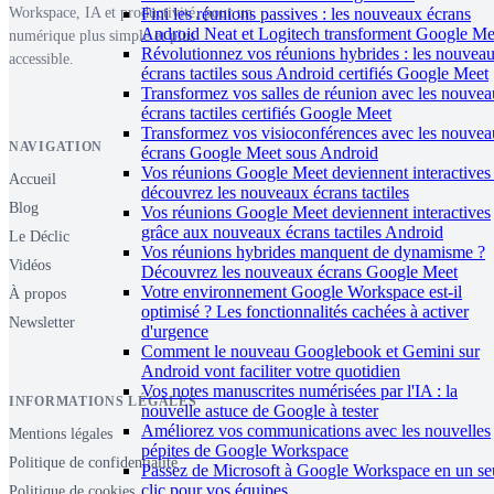
Fini les réunions passives : les nouveaux écrans
Workspace, IA et productivité, pour un
Android Neat et Logitech transforment Google Me
numérique plus simple et plus
Révolutionnez vos réunions hybrides : les nouvea
accessible.
écrans tactiles sous Android certifiés Google Meet
Transformez vos salles de réunion avec les nouve
écrans tactiles certifiés Google Meet
Transformez vos visioconférences avec les nouve
NAVIGATION
écrans Google Meet sous Android
Vos réunions Google Meet deviennent interactives 
Accueil
découvrez les nouveaux écrans tactiles
Blog
Vos réunions Google Meet deviennent interactives
grâce aux nouveaux écrans tactiles Android
Le Déclic
Vos réunions hybrides manquent de dynamisme ?
Vidéos
Découvrez les nouveaux écrans Google Meet
Votre environnement Google Workspace est-il
À propos
optimisé ? Les fonctionnalités cachées à activer
Newsletter
d'urgence
Comment le nouveau Googlebook et Gemini sur
Android vont faciliter votre quotidien
Vos notes manuscrites numérisées par l'IA : la
INFORMATIONS LÉGALES
nouvelle astuce de Google à tester
Améliorez vos communications avec les nouvelles
Mentions légales
pépites de Google Workspace
Politique de confidentialité
Passez de Microsoft à Google Workspace en un se
clic pour vos équipes
Politique de cookies