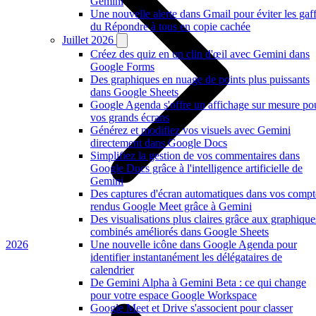
Gemini
Une nouvelle alerte dans Gmail pour éviter les gaf
du Répondre à tous en copie cachée
Juillet 2026
Créez des quiz en un clin d'œil avec Gemini dans
Google Forms
Des graphiques en nuage de points plus puissants
dans Google Sheets
Google Agenda s'offre un affichage sur mesure po
vos grands écrans
Générez et modifiez vos visuels avec Gemini
directement dans Google Docs
Simplifiez la gestion de vos commentaires dans
Google Docs grâce à l'intelligence artificielle de
Gemini
Des captures d'écran automatiques dans vos compt
rendus Google Meet grâce à Gemini
Des visualisations plus claires grâce aux graphique
combinés améliorés dans Google Sheets
2026
Une nouvelle icône dans Google Agenda pour
identifier instantanément les délégataires de
calendrier
De Gemini Alpha à Gemini Beta : ce qui change
pour votre espace Google Workspace
Google Meet et Drive s'associent pour classer