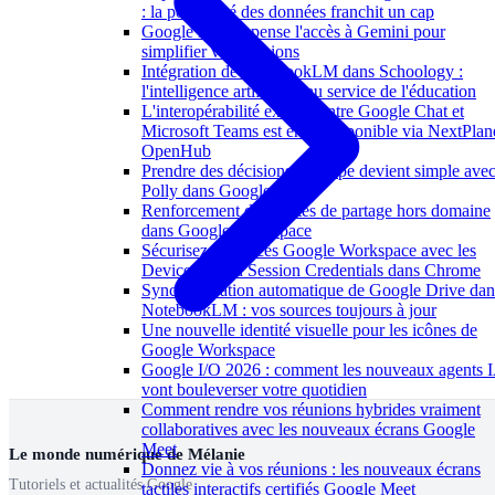
: la portabilité des données franchit un cap
Google Meet repense l'accès à Gemini pour
simplifier vos réunions
Intégration de NotebookLM dans Schoology :
l'intelligence artificielle au service de l'éducation
L'interopérabilité externe entre Google Chat et
Microsoft Teams est enfin disponible via NextPlan
OpenHub
Prendre des décisions d'équipe devient simple ave
Polly dans Google Chat
Renforcement des alertes de partage hors domaine
dans Google Workspace
Sécurisez vos accès Google Workspace avec les
Device Bound Session Credentials dans Chrome
Synchronisation automatique de Google Drive dan
NotebookLM : vos sources toujours à jour
Une nouvelle identité visuelle pour les icônes de
Google Workspace
Google I/O 2026 : comment les nouveaux agents 
vont bouleverser votre quotidien
Comment rendre vos réunions hybrides vraiment
collaboratives avec les nouveaux écrans Google
Meet
Le monde numérique de Mélanie
Donnez vie à vos réunions : les nouveaux écrans
Tutoriels et actualités Google
tactiles interactifs certifiés Google Meet