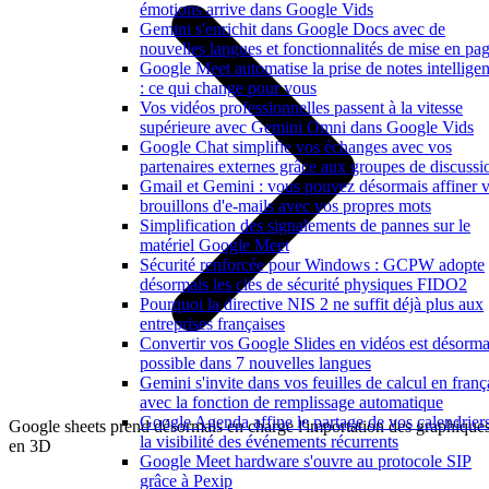
émotions arrive dans Google Vids
Gemini s'enrichit dans Google Docs avec de
nouvelles langues et fonctionnalités de mise en pa
Google Meet automatise la prise de notes intelligen
: ce qui change pour vous
Vos vidéos professionnelles passent à la vitesse
supérieure avec Gemini Omni dans Google Vids
Google Chat simplifie vos échanges avec vos
partenaires externes grâce aux groupes de discussi
Gmail et Gemini : vous pouvez désormais affiner 
brouillons d'e-mails avec vos propres mots
Simplification des signalements de pannes sur le
matériel Google Meet
Sécurité renforcée pour Windows : GCPW adopte
désormais les clés de sécurité physiques FIDO2
Pourquoi la directive NIS 2 ne suffit déjà plus aux
entreprises françaises
Convertir vos Google Slides en vidéos est désorma
possible dans 7 nouvelles langues
Gemini s'invite dans vos feuilles de calcul en franç
avec la fonction de remplissage automatique
Google Agenda affine le partage de vos calendriers
Google sheets prend désormais en charge l'importation des graphique
la visibilité des événements récurrents
en 3D
Google Meet hardware s'ouvre au protocole SIP
grâce à Pexip