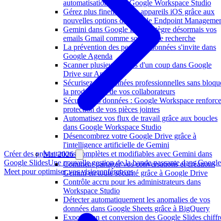
automatisations dans Google Workspace Studio
Gérez plus finement vos appareils iOS grâce aux
nouvelles options de Google Endpoint Manageme
Gemini dans Google Drive intègre désormais vos
emails Gmail comme sources de recherche
La prévention des pertes de données s'invite dans
Google Agenda
Scanner plusieurs pages d'un coup dans Google
Drive sur Android
Sécurisez vos données professionnelles sans bloqu
la productivité de vos collaborateurs
Sécurité des données : Google Workspace renforce
protection de vos pièces jointes
Automatisez vos flux de travail grâce aux boucles
dans Google Workspace Studio
Désencombrez votre Google Drive grâce à
l'intelligence artificielle de Gemini
Créer des présentations complètes et modifiables avec Gemini dans
Mai 2026
Google Slides
Une nouvelle gestion de la bande passante dans Google
Comment partager vos conversations et créations
Meet pour optimiser vos visioconférences
Gemini en toute sécurité grâce à Google Drive
Contrôle accru pour les administrateurs dans
Workspace Studio
Détecter automatiquement les anomalies de vos
données dans Google Sheets grâce à BigQuery
Exportation et conversion des Google Slides chiffr