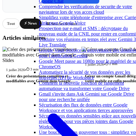
Google Chat
Comprendre les verifications de securite de votre
navigateur lors de vos acces cloud
Simplifiez votre téléphonie d'entreprise avec Carrie
Link pour Google Voice
⚡ News
Tout
📖 Articles & tutos
Prospection par e-mail et SMS : décryptage du
nouveau guide de la CNIL pour rester en conformi
Articles similaires
Traduire vos réunions en temps réel avec Gemini 3
Live Translate
Google Vault renforce la gouvernance des donnée
pour l'application Gemini
Google Meet passe au 1080p pour le matériel de sa
⏱️ 2 min
1 juillet 2026
•
ChromeOS
⏱️ 3 min
1 juillet 2026
•
Automatisez la sécurité de vos données avec les
Créer des présentations complètes et
Gérer un compte Gmail délég
nouvelles API de Workspace
modifiables avec Gemini dans Google
votre mobile est enfin possibl
Comment la nouvelle fonction de rangement
Slides
automatique va transformer votre Google Drive
Gmail s'invite dans Ask Gemini sur Google Drive
pour une recherche unifiée
Sécurisation des flux de données entre Google
Workspace et vos applications tierces approuvées
Sécurisez vos données sensibles grâce aux nouvell
règles de dlp pour vos pièces jointes dans Google
Workspace
Une boucle pour les gouverner tous : simplifiez vo