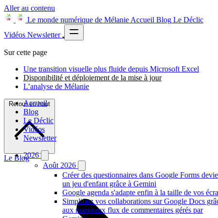
Aller au contenu
Le monde numérique de Mélanie
Accueil
Blog
Le Déclic
Vidéos
Newsletter
Sur cette page
Une transition visuelle plus fluide depuis Microsoft Excel
Disponibilité et déploiement de la mise à jour
L’analyse de Mélanie
Accueil
Retour en haut
Blog
Le Déclic
Vidéos
Newsletter
2026
Le Blog
Août 2026
Créer des questionnaires dans Google Forms devie
un jeu d'enfant grâce à Gemini
Google agenda s'adapte enfin à la taille de vos écr
Simplifiez vos collaborations sur Google Docs grâ
aux nouveaux flux de commentaires gérés par