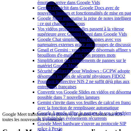
émotions arrive dans Google Vids
Gemini s'enrichit dans Google Docs avec de
nouvelles langues et fonctionnalités de mise en pa
Google Meet automatise la prise de notes intelligen
: ce qui change pour vous
Vos vidéos professionnelles passent à la vitesse
supérieure avec Gemini Omni dans Google Vids
Google Chat simplifie vos échanges avec vos
partenaires externes grâce aux groupes de discussi
Gmail et Gemini : vous pouvez désormais affiner 
brouillons d'e-mails avec vos propres mots
Simplification des signalements de pannes sur le
matériel Google Meet
Sécurité renforcée pour Windows : GCPW adopte
désormais les clés de sécurité physiques FIDO2
Pourquoi la directive NIS 2 ne suffit déjà plus aux
entreprises françaises
Convertir vos Google Slides en vidéos est désorma
possible dans 7 nouvelles langues
Gemini s'invite dans vos feuilles de calcul en franç
avec la fonction de remplissage automatique
Google Agenda affine le partage de vos calendriers
Google Meet transforme vos directs et la gestion Chrome sur iOS :
la visibilité des événements récurrents
toutes les nouveautés à connaître
Google Meet hardware s'ouvre au protocole SIP
grâce à Pexip