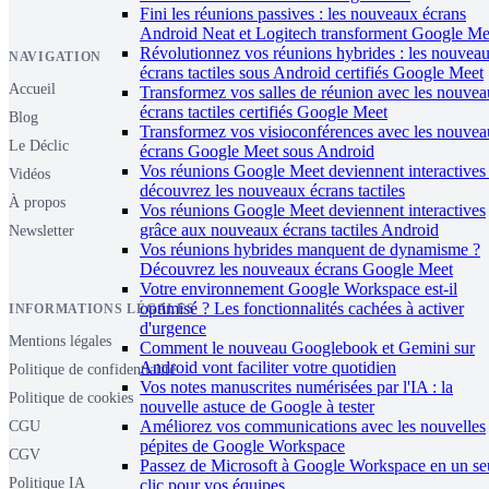
Fini les réunions passives : les nouveaux écrans
Android Neat et Logitech transforment Google Me
Révolutionnez vos réunions hybrides : les nouvea
NAVIGATION
écrans tactiles sous Android certifiés Google Meet
Accueil
Transformez vos salles de réunion avec les nouve
écrans tactiles certifiés Google Meet
Blog
Transformez vos visioconférences avec les nouve
Le Déclic
écrans Google Meet sous Android
Vos réunions Google Meet deviennent interactives 
Vidéos
découvrez les nouveaux écrans tactiles
À propos
Vos réunions Google Meet deviennent interactives
grâce aux nouveaux écrans tactiles Android
Newsletter
Vos réunions hybrides manquent de dynamisme ?
Découvrez les nouveaux écrans Google Meet
Votre environnement Google Workspace est-il
optimisé ? Les fonctionnalités cachées à activer
INFORMATIONS LÉGALES
d'urgence
Mentions légales
Comment le nouveau Googlebook et Gemini sur
Android vont faciliter votre quotidien
Politique de confidentialité
Vos notes manuscrites numérisées par l'IA : la
Politique de cookies
nouvelle astuce de Google à tester
Améliorez vos communications avec les nouvelles
CGU
pépites de Google Workspace
CGV
Passez de Microsoft à Google Workspace en un se
Politique IA
clic pour vos équipes