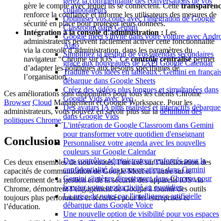
gérez la confidentialité des conversations de vos
gère le compte avec lequel ils se connectent. Cette
transparen
collaborateurs
renforce la confiance et informe les utilisateurs des mesures de
Optimiser vos cours avec l'intégration de Google
sécurité en place pour protéger leurs données.
Classroom dans Gemini
Intégration à la console d’administration :
Les
Google meet s'invite dans votre voiture avec Andr
administrateurs peuvent facilement activer cette fonctionnalité
Auto
via la console d’administration, dans les paramètres du
Simplifiez la gestion de vos agendas secondaires
navigateur “Chrome sur iOS”. Ce
contrôle centralisé
permet
grâce aux nouveautés de l'API Google Calendar
d’adapter les politiques aux besoins spécifiques de
Traduire vos idées en tableaux : Gemini en françai
l’organisation.
débarque dans Google Sheets
Créez des vidéos plus longues et simultanées dans
Ces améliorations sont disponibles pour tous les clients Chrome
Google Vids avec Veo
Browser
Cloud
Management et Google Workspace. Pour les
Des avatars IA plus réalistes et interactifs débarque
administrateurs, vous pouvez en savoir plus sur la
définition des
dans Google Vids
politiques Chrome
.
L'intégration de Google Classroom dans Gemini
pour transformer votre quotidien d'enseignant
Conclusion
Personnalisez votre agenda avec les nouvelles
couleurs sur Google Calendar
Des contrôles administrateur renforcés pour la
Ces deux ensembles de nouveautés, l’un axé sur l’amélioration des
confidentialité des conversations dans Gemini
capacités de communication de Google Meet et l’autre sur le
Gemini s'intègre directement dans Chrome pour
renforcement de la gestion et de la sécurité des appareils iOS via
booster votre productivité au quotidien
Chrome, démontrent l’engagement de Google à fournir des outils
La prise de notes par l'intelligence artificielle
toujours plus performants et sécurisés pour les entreprises et
débarque dans Google Voice
l’éducation.
Une nouvelle option de visibilité pour vos espaces