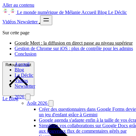
Aller au contenu
Le monde numérique de Mélanie
Accueil
Blog
Le Déclic
Vidéos
Newsletter
Sur cette page
Google Meet : la diffusion en direct passe au niveau supérieur
Gestion de Chrome sur iOS : plus de contrôle pour les admins
Conclusion
Accueil
Retour en haut
Blog
Le Déclic
Vidéos
Newsletter
2026
Le Blog
Août 2026
Créer des questionnaires dans Google Forms devie
un jeu d'enfant grâce à Gemini
Google agenda s'adapte enfin à la taille de vos écr
Simplifiez vos collaborations sur Google Docs grâ
aux nouveaux flux de commentaires gérés par