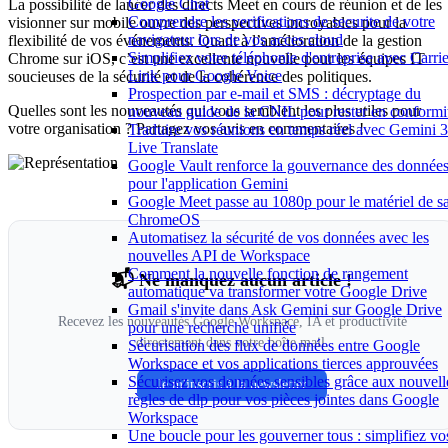
Google Chat
La possibilité de lancer des directs Meet en cours de réunion et de les
Comprendre les verifications de securite de votre
visionner sur mobile ouvre des perspectives incroyables pour la
navigateur lors de vos acces cloud
flexibilité de vos événements. Quant à l’amélioration de la gestion
Simplifiez votre téléphonie d'entreprise avec Carrie
Chrome sur iOS, c’est une excellente nouvelle pour les équipes IT
Link pour Google Voice
soucieuses de la sécurité et de la cohérence des politiques.
Prospection par e-mail et SMS : décryptage du
Quelles sont les nouveautés qui vous semblent les plus utiles pour
nouveau guide de la CNIL pour rester en conformi
votre organisation ? Partagez vos avis en commentaires !
Traduire vos réunions en temps réel avec Gemini 3
Live Translate
Google Vault renforce la gouvernance des donnée
pour l'application Gemini
Google Meet passe au 1080p pour le matériel de sa
ChromeOS
Automatisez la sécurité de vos données avec les
nouvelles API de Workspace
Comment la nouvelle fonction de rangement
📬 Ne manquez aucun article !
automatique va transformer votre Google Drive
Gmail s'invite dans Ask Gemini sur Google Drive
Recevez les nouveautés Google Workspace, IA et productivité
pour une recherche unifiée
directement dans votre boîte mail.
Sécurisation des flux de données entre Google
Workspace et vos applications tierces approuvées
Sécurisez vos données sensibles grâce aux nouvell
Je m'inscris à la newsletter
règles de dlp pour vos pièces jointes dans Google
Workspace
Une boucle pour les gouverner tous : simplifiez vo