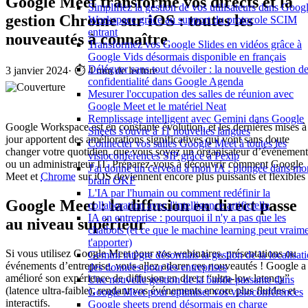
Google Meet transforme vos directs et la
Simplifiez la gestion de vos utilisateurs dans Goog
gestion Chrome sur iOS : toutes les
Workspace grâce au support du protocole SCIM
entrant
nouveautés à connaître
Transformez vos Google Slides en vidéos grâce à
Google Vids désormais disponible en français
Déléguer sans tout dévoiler : la nouvelle gestion de
3 janvier 2024
·
⏱️ 4 min de lecture
confidentialité dans Google Agenda
Mesurer l'occupation des salles de réunion avec
Google Meet et le matériel Neat
Remplissage intelligent avec Gemini dans Google
Google Workspace est en constante évolution, et les dernières mises à
Sheets s'ouvre à 11 nouvelles langues
jour apportent des améliorations significatives qui vont sans doute
Connecter vos salles Google Meet à toutes les
changer votre quotidien, que vous soyez un organisateur d’événement
visioconférences SIP grâce à Pexip
ou un administrateur IT. Préparez-vous à découvrir comment Google
J'ai donné un cerveau à mon IA : plongée dans mo
Meet et
Chrome
sur iOS deviennent encore plus puissants et flexibles 
brain OKF
L'IA par l'humain ou comment redéfinir la
Google Meet : la diffusion en direct passe
collaboration avec l'intelligence artificielle
IA en entreprise : pourquoi il n'y a pas que les
au niveau supérieur
chatbots (et ce que le machine learning peut vraim
t'apporter)
Si vous utilisez Google Meet pour vos webinaires, présentations ou
Gemini intègre désormais la gestion de la localisat
événements d’entreprise, vous allez adorer ces nouveautés ! Google a
des données pour les entreprises
amélioré son expérience de diffusion en direct “ultra-low latency”
Une nouvelle gestion de la bande passante dans
(latence ultra-faible), rendant vos événements encore plus fluides et
Google Meet pour optimiser vos visioconférences
interactifs.
Google sheets prend désormais en charge