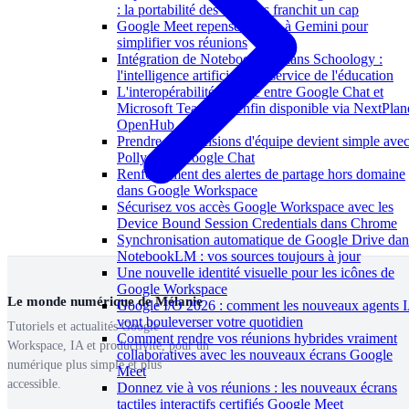
: la portabilité des données franchit un cap
Google Meet repense l'accès à Gemini pour
simplifier vos réunions
Intégration de NotebookLM dans Schoology :
l'intelligence artificielle au service de l'éducation
L'interopérabilité externe entre Google Chat et
Microsoft Teams est enfin disponible via NextPlan
OpenHub
Prendre des décisions d'équipe devient simple ave
Polly dans Google Chat
Renforcement des alertes de partage hors domaine
dans Google Workspace
Sécurisez vos accès Google Workspace avec les
Device Bound Session Credentials dans Chrome
Synchronisation automatique de Google Drive dan
NotebookLM : vos sources toujours à jour
Une nouvelle identité visuelle pour les icônes de
Google Workspace
Le monde numérique de Mélanie
Google I/O 2026 : comment les nouveaux agents 
vont bouleverser votre quotidien
Tutoriels et actualités Google
Comment rendre vos réunions hybrides vraiment
Workspace, IA et productivité, pour un
collaboratives avec les nouveaux écrans Google
numérique plus simple et plus
Meet
accessible.
Donnez vie à vos réunions : les nouveaux écrans
tactiles interactifs certifiés Google Meet