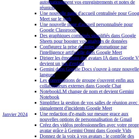
automatiquement vos enregistrements et notes de
réunion
Une nouvelle page d'accueil centralisée pour Goog
Meet sur le web
Une nouvelle page d'accueil personnalisée pour
Google Classroom
Des graphiques combinés simplifiés dans Google
Sheets pour booster vos analyses de données
Configurez la prise de notes automatique par
l'intelligence artificielle dans Google Meet
Diriger les émotions des avatars IA dans Google V
devient un jeu d'enfant
Gemini dans Google Docs s'ouvre à onze nouvelle
langues
Les conversations de groupe s'ouvrent enfin aux
collaborateurs externes dans Google Chat
NotebookLM change de nom et devient Gemini
Notebook
Simplifiez la gestion de vos salles de réunion avec 
signalement d'incidents Google Meet
Une redaction d'e-mails sur mesure grace aux
Janvier 2024
nouvelles options de personnalisation de Gmail
Créez des vidéos professionnelles avec votre propr
avatar grâce à Gemini Omni dans Google Vids
Donnez de la voix à vos avatars : le contrôle des