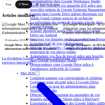
automatisations dans Google Workspace Studio
⚡ News
Tout
📖 Articles & tutos
Gérez plus finement vos appareils iOS grâce aux
nouvelles options de Google Endpoint Manageme
Gemini dans Google Drive intègre désormais vos
Articles similaires
emails Gmail comme sources de recherche
La prévention des pertes de données s'invite dans
Google Agenda
Scanner plusieurs pages d'un coup dans Google
Drive sur Android
Sécurisez vos données professionnelles sans bloqu
⏱️ 3 min
⏱️ 5 min
19 décembre 2023
•
15 décembre 2023
•
la productivité de vos collaborateurs
Google Meet : Où sont passées vos
Google Workspace : la 2FA de
Sécurité des données : Google Workspace renforce
informations matérielles sur la console
obligatoire pour les administr
protection de vos pièces jointes
d'administration ?
d'autres nouveautés à découvr
Automatisez vos flux de travail grâce aux boucles
La révolution Google Classroom : transformez vos formulaires en
dans Google Workspace Studio
exercices interactifs !
Désencombrez votre Google Drive grâce à
l'intelligence artificielle de Gemini
Mai 2026
Comment partager vos conversations et créations
Gemini en toute sécurité grâce à Google Drive
Contrôle accru pour les administrateurs dans
Workspace Studio
Détecter automatiquement les anomalies de vos
données dans Google Sheets grâce à BigQuery
Exportation et conversion des Google Slides chiffr