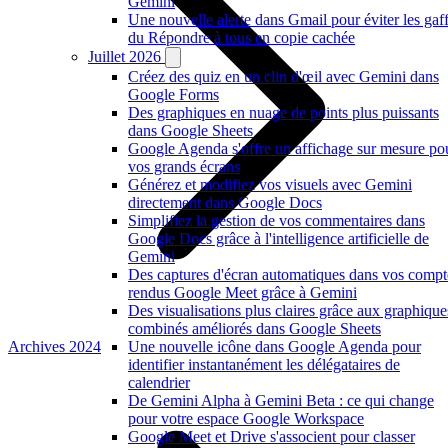
Gemini
Une nouvelle alerte dans Gmail pour éviter les gaf
du Répondre à tous en copie cachée
Juillet 2026
Créez des quiz en un clin d'œil avec Gemini dans
Google Forms
Des graphiques en nuage de points plus puissants
dans Google Sheets
Google Agenda s'offre un affichage sur mesure po
vos grands écrans
Générez et modifiez vos visuels avec Gemini
directement dans Google Docs
Simplifiez la gestion de vos commentaires dans
Google Docs grâce à l'intelligence artificielle de
Gemini
Des captures d'écran automatiques dans vos compt
rendus Google Meet grâce à Gemini
Des visualisations plus claires grâce aux graphique
combinés améliorés dans Google Sheets
Archives 2024
Une nouvelle icône dans Google Agenda pour
identifier instantanément les délégataires de
calendrier
De Gemini Alpha à Gemini Beta : ce qui change
pour votre espace Google Workspace
Google Meet et Drive s'associent pour classer