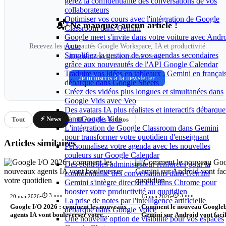
gérez la confidentialité des conversations de vos
collaborateurs
Optimiser vos cours avec l'intégration de Google
📬 Ne manquez aucun article !
Classroom dans Gemini
Google meet s'invite dans votre voiture avec Andr
Auto
Recevez les nouveautés Google Workspace, IA et productivité
Simplifiez la gestion de vos agendas secondaires
directement dans votre boîte mail.
grâce aux nouveautés de l'API Google Calendar
Traduire vos idées en tableaux : Gemini en françai
Je m'inscris à la newsletter
débarque dans Google Sheets
Créez des vidéos plus longues et simultanées dans
Google Vids avec Veo
Des avatars IA plus réalistes et interactifs débarque
dans Google Vids
⚡ News
Tout
📖 Articles & tutos
L'intégration de Google Classroom dans Gemini
pour transformer votre quotidien d'enseignant
Articles similaires
Personnalisez votre agenda avec les nouvelles
couleurs sur Google Calendar
Des contrôles administrateur renforcés pour la
confidentialité des conversations dans Gemini
Gemini s'intègre directement dans Chrome pour
booster votre productivité au quotidien
⏱️ 3 min
⏱️ 3 min
20 mai 2026
•
15 mai 2026
•
La prise de notes par l'intelligence artificielle
Google I/O 2026 : comment les nouveaux
Comment le nouveau Googleb
débarque dans Google Voice
agents IA vont bouleverser votre
Gemini sur Android vont facil
Une nouvelle option de visibilité pour vos espaces
quotidien
quotidien