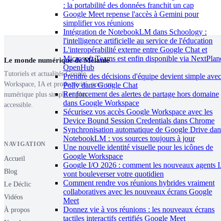
: la portabilité des données franchit un cap
Google Meet repense l'accès à Gemini pour
simplifier vos réunions
Intégration de NotebookLM dans Schoology :
l'intelligence artificielle au service de l'éducation
L'interopérabilité externe entre Google Chat et
Microsoft Teams est enfin disponible via NextPlan
Le monde numérique de Mélanie
OpenHub
Tutoriels et actualités Google
Prendre des décisions d'équipe devient simple ave
Workspace, IA et productivité, pour un
Polly dans Google Chat
Renforcement des alertes de partage hors domaine
numérique plus simple et plus
dans Google Workspace
accessible.
Sécurisez vos accès Google Workspace avec les
Device Bound Session Credentials dans Chrome
Synchronisation automatique de Google Drive dan
NotebookLM : vos sources toujours à jour
NAVIGATION
Une nouvelle identité visuelle pour les icônes de
Google Workspace
Accueil
Google I/O 2026 : comment les nouveaux agents 
Blog
vont bouleverser votre quotidien
Comment rendre vos réunions hybrides vraiment
Le Déclic
collaboratives avec les nouveaux écrans Google
Vidéos
Meet
Donnez vie à vos réunions : les nouveaux écrans
À propos
tactiles interactifs certifiés Google Meet