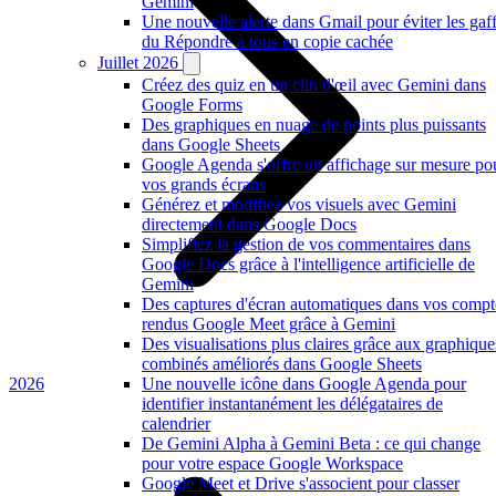
Gemini
Une nouvelle alerte dans Gmail pour éviter les gaf
du Répondre à tous en copie cachée
Juillet 2026
Créez des quiz en un clin d'œil avec Gemini dans
Google Forms
Des graphiques en nuage de points plus puissants
dans Google Sheets
Google Agenda s'offre un affichage sur mesure po
vos grands écrans
Générez et modifiez vos visuels avec Gemini
directement dans Google Docs
Simplifiez la gestion de vos commentaires dans
Google Docs grâce à l'intelligence artificielle de
Gemini
Des captures d'écran automatiques dans vos compt
rendus Google Meet grâce à Gemini
Des visualisations plus claires grâce aux graphique
combinés améliorés dans Google Sheets
2026
Une nouvelle icône dans Google Agenda pour
identifier instantanément les délégataires de
calendrier
De Gemini Alpha à Gemini Beta : ce qui change
pour votre espace Google Workspace
Google Meet et Drive s'associent pour classer