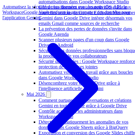
automatisations dans Google Workspace Studio
Automatisez la sécurité de vos données avec les nouvelles API de
Gérez plus finement vos appareils iOS grâce aux
Workspace
Google Vault renforce la gouvernance des données pour
nouvelles options de Google Endpoint Manageme
l'application Gemini
Gemini dans Google Drive intègre désormais vos
emails Gmail comme sources de recherche
La prévention des pertes de données s'invite dans
Google Agenda
Scanner plusieurs pages d'un coup dans Google
Drive sur Android
Sécurisez vos données professionnelles sans bloqu
la productivité de vos collaborateurs
Sécurité des données : Google Workspace renforce
protection de vos pièces jointes
Automatisez vos flux de travail grâce aux boucles
dans Google Workspace Studio
Désencombrez votre Google Drive grâce à
l'intelligence artificielle de Gemini
Mai 2026
Comment partager vos conversations et créations
Gemini en toute sécurité grâce à Google Drive
Contrôle accru pour les administrateurs dans
Workspace Studio
Détecter automatiquement les anomalies de vos
données dans Google Sheets grâce à BigQuery
Exportation et conversion des Google Slides chiffr