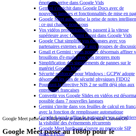
émotions arrive dans Google Vids
Gemini s'enrichit dans Google Docs avec de
nouvelles langues et fonctionnalités de mise en pa
Google Meet automatise la prise de notes intelligen
: ce qui change pour vous
Vos vidéos professionnelles passent à la vitesse
supérieure avec Gemini Omni dans Google Vids
Google Chat simplifie vos échanges avec vos
partenaires externes grâce aux groupes de discussi
Gmail et Gemini : vous pouvez désormais affiner 
brouillons d'e-mails avec vos propres mots
Simplification des signalements de pannes sur le
matériel Google Meet
Sécurité renforcée pour Windows : GCPW adopte
désormais les clés de sécurité physiques FIDO2
Pourquoi la directive NIS 2 ne suffit déjà plus aux
entreprises françaises
Convertir vos Google Slides en vidéos est désorma
possible dans 7 nouvelles langues
Gemini s'invite dans vos feuilles de calcul en franç
avec la fonction de remplissage automatique
Google Agenda affine le partage de vos calendriers
Google Meet passe au 1080p pour le matériel de salle ChromeOS
la visibilité des événements récurrents
Google Meet hardware s'ouvre au protocole SIP
Google Meet passe au 1080p pour le
grâce à Pexip