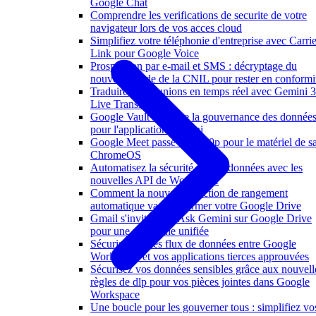
Google Chat
Comprendre les verifications de securite de votre
navigateur lors de vos acces cloud
Simplifiez votre téléphonie d'entreprise avec Carrie
Link pour Google Voice
Prospection par e-mail et SMS : décryptage du
nouveau guide de la CNIL pour rester en conformi
Traduire vos réunions en temps réel avec Gemini 3
Live Translate
Google Vault renforce la gouvernance des donnée
pour l'application Gemini
Google Meet passe au 1080p pour le matériel de sa
ChromeOS
Automatisez la sécurité de vos données avec les
nouvelles API de Workspace
Comment la nouvelle fonction de rangement
automatique va transformer votre Google Drive
Gmail s'invite dans Ask Gemini sur Google Drive
pour une recherche unifiée
Sécurisation des flux de données entre Google
Workspace et vos applications tierces approuvées
Sécurisez vos données sensibles grâce aux nouvell
règles de dlp pour vos pièces jointes dans Google
Workspace
Une boucle pour les gouverner tous : simplifiez vo