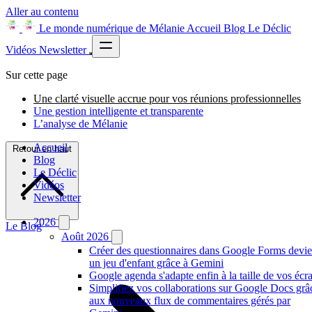
Aller au contenu
Le monde numérique de Mélanie
Accueil
Blog
Le Déclic
Vidéos
Newsletter
Sur cette page
Une clarté visuelle accrue pour vos réunions professionnelles
Une gestion intelligente et transparente
L’analyse de Mélanie
Accueil
Retour en haut
Blog
Le Déclic
Vidéos
Newsletter
2026
Le Blog
Août 2026
Créer des questionnaires dans Google Forms devie
un jeu d'enfant grâce à Gemini
Google agenda s'adapte enfin à la taille de vos écr
Simplifiez vos collaborations sur Google Docs grâ
aux nouveaux flux de commentaires gérés par