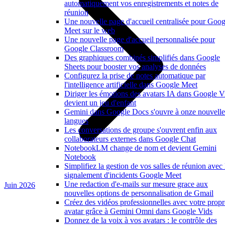
automatiquement vos enregistrements et notes de
réunion
Une nouvelle page d'accueil centralisée pour Goog
Meet sur le web
Une nouvelle page d'accueil personnalisée pour
Google Classroom
Des graphiques combinés simplifiés dans Google
Sheets pour booster vos analyses de données
Configurez la prise de notes automatique par
l'intelligence artificielle dans Google Meet
Diriger les émotions des avatars IA dans Google V
devient un jeu d'enfant
Gemini dans Google Docs s'ouvre à onze nouvelle
langues
Les conversations de groupe s'ouvrent enfin aux
collaborateurs externes dans Google Chat
NotebookLM change de nom et devient Gemini
Notebook
Simplifiez la gestion de vos salles de réunion avec 
signalement d'incidents Google Meet
Une redaction d'e-mails sur mesure grace aux
Juin 2026
nouvelles options de personnalisation de Gmail
Créez des vidéos professionnelles avec votre propr
avatar grâce à Gemini Omni dans Google Vids
Donnez de la voix à vos avatars : le contrôle des