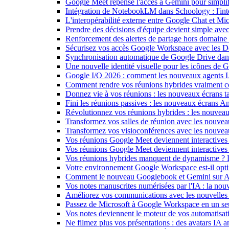
Google Meet repense l'accès à Gemini pour simplif
Intégration de NotebookLM dans Schoology : l'intell
L'interopérabilité externe entre Google Chat et M
Prendre des décisions d'équipe devient simple ave
Renforcement des alertes de partage hors domain
Sécurisez vos accès Google Workspace avec les 
Synchronisation automatique de Google Drive dan
Une nouvelle identité visuelle pour les icônes de
Google I/O 2026 : comment les nouveaux agents IA
Comment rendre vos réunions hybrides vraiment c
Donnez vie à vos réunions : les nouveaux écrans tac
Fini les réunions passives : les nouveaux écrans 
Révolutionnez vos réunions hybrides : les nouveau
Transformez vos salles de réunion avec les nouveau
Transformez vos visioconférences avec les nouve
Vos réunions Google Meet deviennent interactives 
Vos réunions Google Meet deviennent interactives
Vos réunions hybrides manquent de dynamisme ? 
Votre environnement Google Workspace est-il optim
Comment le nouveau Googlebook et Gemini sur Andr
Vos notes manuscrites numérisées par l'IA : la nouv
Améliorez vos communications avec les nouvelles
Passez de Microsoft à Google Workspace en un seu
Vos notes deviennent le moteur de vos automati
Ne filmez plus vos présentations : des avatars IA