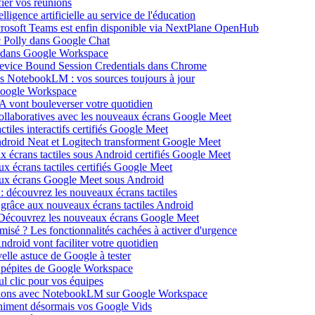
ier vos réunions
igence artificielle au service de l'éducation
icrosoft Teams est enfin disponible via NextPlane OpenHub
c Polly dans Google Chat
e dans Google Workspace
Device Bound Session Credentials dans Chrome
s NotebookLM : vos sources toujours à jour
 Google Workspace
 vont bouleverser votre quotidien
ollaboratives avec les nouveaux écrans Google Meet
tiles interactifs certifiés Google Meet
Android Neat et Logitech transforment Google Meet
x écrans tactiles sous Android certifiés Google Meet
x écrans tactiles certifiés Google Meet
aux écrans Google Meet sous Android
: découvrez les nouveaux écrans tactiles
 grâce aux nouveaux écrans tactiles Android
Découvrez les nouveaux écrans Google Meet
isé ? Les fonctionnalités cachées à activer d'urgence
oid vont faciliter votre quotidien
elle astuce de Google à tester
 pépites de Google Workspace
l clic pour vos équipes
sations avec NotebookLM sur Google Workspace
 animent désormais vos Google Vids