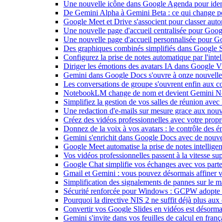
Une nouvelle icône dans Google Agenda pour identi
De Gemini Alpha à Gemini Beta : ce qui change 
Google Meet et Drive s'associent pour classer aut
Une nouvelle page d'accueil centralisée pour Goog
Une nouvelle page d'accueil personnalisée pour 
Des graphiques combinés simplifiés dans Google S
Configurez la prise de notes automatique par l'inte
Diriger les émotions des avatars IA dans Google Vi
Gemini dans Google Docs s'ouvre à onze nouvelle
Les conversations de groupe s'ouvrent enfin aux c
NotebookLM change de nom et devient Gemini N
Simplifiez la gestion de vos salles de réunion ave
Une redaction d'e-mails sur mesure grace aux nouv
Créez des vidéos professionnelles avec votre pro
Donnez de la voix à vos avatars : le contrôle des 
Gemini s'enrichit dans Google Docs avec de nouvel
Google Meet automatise la prise de notes intellige
Vos vidéos professionnelles passent à la vitesse 
Google Chat simplifie vos échanges avec vos parte
Gmail et Gemini : vous pouvez désormais affiner v
Simplification des signalements de pannes sur le 
Sécurité renforcée pour Windows : GCPW adopte d
Pourquoi la directive NIS 2 ne suffit déjà plus aux 
Convertir vos Google Slides en vidéos est désorma
Gemini s'invite dans vos feuilles de calcul en fran