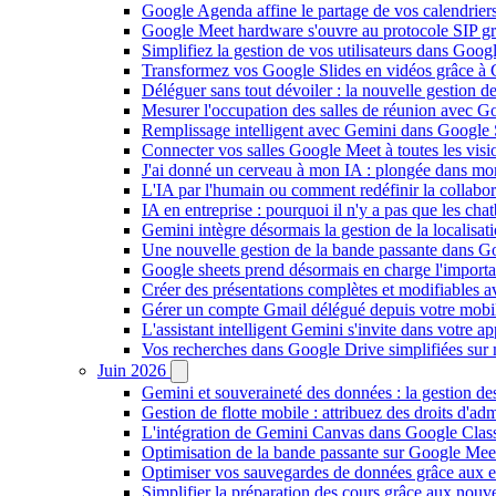
Google Agenda affine le partage de vos calendriers 
Google Meet hardware s'ouvre au protocole SIP gr
Simplifiez la gestion de vos utilisateurs dans Go
Transformez vos Google Slides en vidéos grâce à 
Déléguer sans tout dévoiler : la nouvelle gestion 
Mesurer l'occupation des salles de réunion avec Go
Remplissage intelligent avec Gemini dans Google S
Connecter vos salles Google Meet à toutes les vis
J'ai donné un cerveau à mon IA : plongée dans m
L'IA par l'humain ou comment redéfinir la collaborat
IA en entreprise : pourquoi il n'y a pas que les cha
Gemini intègre désormais la gestion de la localisat
Une nouvelle gestion de la bande passante dans G
Google sheets prend désormais en charge l'import
Créer des présentations complètes et modifiables 
Gérer un compte Gmail délégué depuis votre mobile
L'assistant intelligent Gemini s'invite dans votre 
Vos recherches dans Google Drive simplifiées sur mob
Juin 2026
Gemini et souveraineté des données : la gestion d
Gestion de flotte mobile : attribuez des droits d'a
L'intégration de Gemini Canvas dans Google Class
Optimisation de la bande passante sur Google Meet 
Optimiser vos sauvegardes de données grâce aux 
Simplifier la préparation des cours grâce aux no