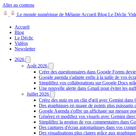
Aller au contenu
Le monde numérique de Mélanie
Accueil
Blog
Le Déclic
Vid
Accueil
Blog
Le Déclic
Vidéos
Newsletter
2026
Août 2026
Créer des questionnaires dans Google Forms devie
Google agenda s'adapte enfin à la taille de vos écr
Simplifiez vos collaborations sur Google Docs gr
Une nouvelle alerte dans Gmail pour éviter les ga
Juillet 2026
Créez des quiz en un clin d'œil avec Gemini dans
Des graphiques en nuage de points plus puissants
Google Agenda s'offre un affichage sur mesure po
Générez et modifiez vos visuels avec Gemini dir
Simplifiez la gestion de vos commentaires dans Goo
Des captures d'écran automatiques dans vos comp
Des visualisations plus claires grâce aux graphiq