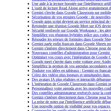
Une aide à la lecture boostée par l'intelligence art
L'outil de lecture Read Along arrive gratuitement
Gemini s'invite dans Google Classroom sur mobile et
Sécurisation de vos groupes Google : de nouvelles c
Google apps script devient un service principal de
Rejoindre une réunion Google Meet sur iOS devient
Sécurité renforcée sur Google Workspace : les alerte
Simplifiez vos réunions hybrides grâce aux codes 
Résoudre les erreurs de formules dans Google She
Gemini parle enfin français dans Google Sheets pou
Gemini s'intègre directement dans Chrome pour de 
Nouveaux contrôles d'administration pour Gemini : 
Optimiser vos cours avec l'intégration de Google
Google meet s'invite dans votre voiture avec Andr
Simplifiez la gestion de vos agendas secondaires 
Traduire vos idées en tableaux : Gemini en frança
Créez des vidéos plus longues et simultanées dan
Des avatars IA plus réalistes et interactifs débarq
L'intégration de Google Classroom dans Gemini po
Personnalisez votre agenda avec les nouvelles cou
Des contrôles administrateur renforcés pour la con
Gemini s'intègre directement dans Chrome pour boo
La prise de notes par l'intelligence artificielle dé
Une nouvelle option de visibilité pour vos espace
Comprendre les verifications de securite de votre n