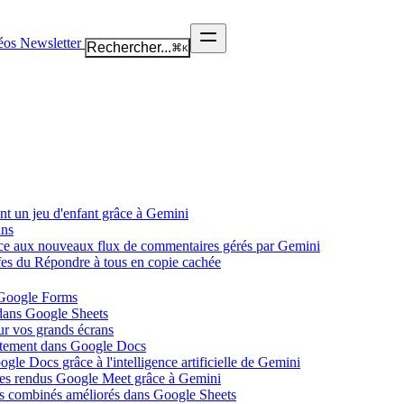
éos
Newsletter
Rechercher...
⌘
K
nt un jeu d'enfant grâce à Gemini
ans
âce aux nouveaux flux de commentaires gérés par Gemini
ffes du Répondre à tous en copie cachée
 Google Forms
 dans Google Sheets
ur vos grands écrans
ectement dans Google Docs
gle Docs grâce à l'intelligence artificielle de Gemini
tes rendus Google Meet grâce à Gemini
ues combinés améliorés dans Google Sheets