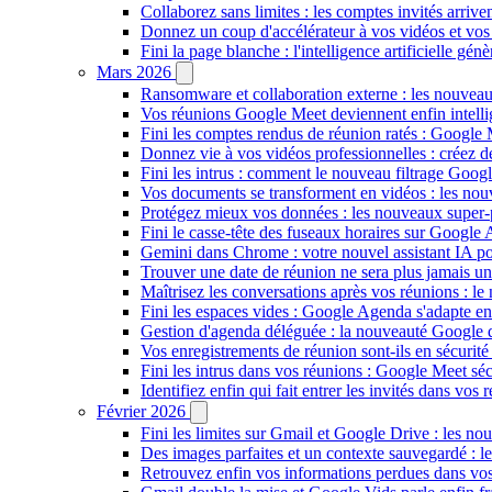
Collaborez sans limites : les comptes invités arriv
Donnez un coup d'accélérateur à vos vidéos et vos
Fini la page blanche : l'intelligence artificielle g
Mars 2026
Ransomware et collaboration externe : les nouvea
Vos réunions Google Meet deviennent enfin intellig
Fini les comptes rendus de réunion ratés : Google
Donnez vie à vos vidéos professionnelles : créez 
Fini les intrus : comment le nouveau filtrage Goog
Vos documents se transforment en vidéos : les n
Protégez mieux vos données : les nouveaux super
Fini le casse-tête des fuseaux horaires sur Google 
Gemini dans Chrome : votre nouvel assistant IA pour
Trouver une date de réunion ne sera plus jamais un
Maîtrisez les conversations après vos réunions : 
Fini les espaces vides : Google Agenda s'adapte en
Gestion d'agenda déléguée : la nouveauté Google qu
Vos enregistrements de réunion sont-ils en sécuri
Fini les intrus dans vos réunions : Google Meet sécu
Identifiez enfin qui fait entrer les invités dans vo
Février 2026
Fini les limites sur Gmail et Google Drive : les nou
Des images parfaites et un contexte sauvegardé : 
Retrouvez enfin vos informations perdues dans vo