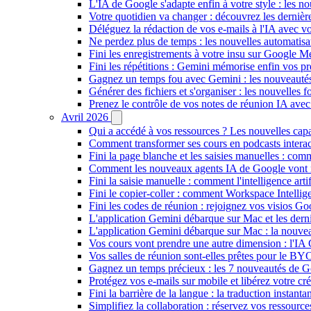
L'IA de Google s'adapte enfin à votre style : les n
Votre quotidien va changer : découvrez les dernière
Déléguez la rédaction de vos e-mails à l'IA avec vo
Ne perdez plus de temps : les nouvelles automatis
Fini les enregistrements à votre insu sur Google Me
Fini les répétitions : Gemini mémorise enfin vos pr
Gagnez un temps fou avec Gemini : les nouveautés
Générer des fichiers et s'organiser : les nouvelles
Prenez le contrôle de vos notes de réunion IA ave
Avril 2026
Qui a accédé à vos ressources ? Les nouvelles cap
Comment transformer ses cours en podcasts inter
Fini la page blanche et les saisies manuelles : 
Comment les nouveaux agents IA de Google vont ré
Fini la saisie manuelle : comment l'intelligence art
Fini le copier-coller : comment Workspace Intelli
Fini les codes de réunion : rejoignez vos visios G
L'application Gemini débarque sur Mac et les de
L'application Gemini débarque sur Mac : la nouvea
Vos cours vont prendre une autre dimension : l'IA
Vos salles de réunion sont-elles prêtes pour le B
Gagnez un temps précieux : les 7 nouveautés de G
Protégez vos e-mails sur mobile et libérez votre cré
Fini la barrière de la langue : la traduction insta
Simplifiez la collaboration : réservez vos ressourc