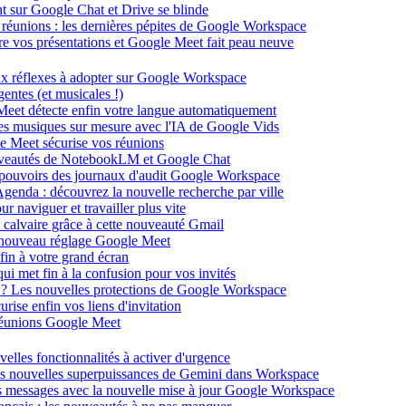
ent sur Google Chat et Drive se blinde
 réunions : les dernières pépites de Google Workspace
énère vos présentations et Google Meet fait peau neuve
ux réflexes à adopter sur Google Workspace
entes (et musicales !)
 Meet détecte enfin votre langue automatiquement
des musiques sur mesure avec l'IA de Google Vids
le Meet sécurise vos réunions
ouveautés de NotebookLM et Google Chat
-pouvoirs des journaux d'audit Google Workspace
Agenda : découvrez la nouvelle recherche par ville
 naviguer et travailler plus vite
 calvaire grâce à cette nouveauté Gmail
le nouveau réglage Google Meet
fin à votre grand écran
i met fin à la confusion pour vos invités
té ? Les nouvelles protections de Google Workspace
rise enfin vos liens d'invitation
s réunions Google Meet
velles fonctionnalités à activer d'urgence
les nouvelles superpuissances de Gemini dans Workspace
s messages avec la nouvelle mise à jour Google Workspace