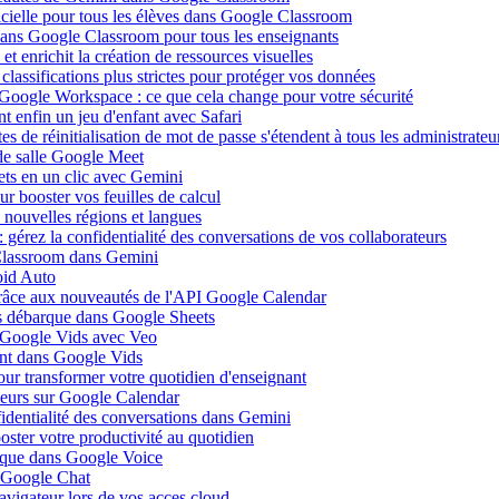
ificielle pour tous les élèves dans Google Classroom
 dans Google Classroom pour tous les enseignants
 enrichit la création de ressources visuelles
lassifications plus strictes pour protéger vos données
 Google Workspace : ce que cela change pour votre sécurité
 enfin un jeu d'enfant avec Safari
s de réinitialisation de mot de passe s'étendent à tous les administrateu
de salle Google Meet
ets en un clic avec Gemini
r booster vos feuilles de calcul
nouvelles régions et langues
gérez la confidentialité des conversations de vos collaborateurs
 Classroom dans Gemini
oid Auto
grâce aux nouveautés de l'API Google Calendar
is débarque dans Google Sheets
s Google Vids avec Veo
uent dans Google Vids
ur transformer votre quotidien d'enseignant
leurs sur Google Calendar
fidentialité des conversations dans Gemini
ster votre productivité au quotidien
barque dans Google Voice
s Google Chat
avigateur lors de vos acces cloud