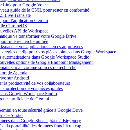
ier Link pour Google Voice
uveau guide de la CNIL pour rester en conformité
.5 Live Translate
 pour l'application Gemini
salle ChromeOS
nouvelles API de Workspace
atique va transformer votre Google Drive
pour une recherche unifiée
kspace et vos applications tierces approuvées
es règles de dlp pour vos pièces jointes dans Google Workspace
vos automatisations dans Google Workspace Studio
 nouvelles options de Google Endpoint Management
emails Gmail comme sources de recherche
s Google Agenda
ive sur Android
r la productivité de vos collaborateurs
a protection de vos pièces jointes
s dans Google Workspace Studio
ence artificielle de Gemini
emini en toute sécurité grâce à Google Drive
space Studio
onnées dans Google Sheets grâce à BigQuery
s : la portabilité des données franchit un cap