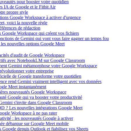
ouveautés pour booster votre quotidien
s IA de Google et le Fitbit Air
tre propre style
ations Google Workspace à activer d'urgence
et, voici la nouvelle règle
éférences de rédaction
 Google Workspace qui créent vos fichiers
 fonctions de Gemini qui vont vous faire gagner un temps fou
c les nouvelles options Google Meet
acités d'audit de Google Workspace
actifs avec NotebookLM sur Google Classroom
comment Gemini métamorphose votre Google Workspace
volutionner votre entreprise
ificielle de Google transforme votre quotidien
gence rend Gemini vraiment intelligent avec vos données
oogle Meet instantanément
rnières nouveautés Google Workspace
uté Google qui va booster votre productivité
 Gemini s'invite dans Google Classroom
YOD ? Les nouvelles intégrations Google Meet
oogle Workspace à ne pas rater
ativité : les nouveautés Google à activer
ntanée débarque sur Google Meet mobile
es Google depuis Outlook et fiabilisez vos Sheets