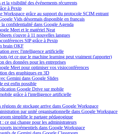
et la visibilité des événements récurrents
âce à Pexip
ogle Workspace grâce au support du protocole SCIM entrant
Google Vids désormais disponible en français
de la confidentialité dans Google Agenda
ogle Meet et le matériel Neat
heets s'ouvre à 11 nouvelles langues
ioconférences SIP grâce à Pexip
on brain OKF
ion avec l'intelligence artificielle
tbots (et ce que le machine learning peut vraiment t'apporter)
ion des données pour les entreprises
oogle Meet pour optimiser vos visioconférences
ation des graphiques en 3D
avec Gemini dans Google Slides
 est enfin possible
application Google Drive sur mobile
ile grâce à l'intelligence artificielle
es régions de stockage arrive dans Google Workspace
dministration par unité organisationnelle dans Google Workspace
room simplifie le partage pédagogique
: ce qui change pour les administrateurs
exports incrémentiels dans Google Workspace
uveautés de Gemini dans Google Classroom