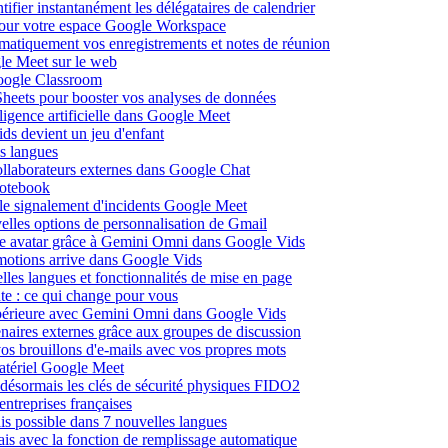
fier instantanément les délégataires de calendrier
pour votre espace Google Workspace
omatiquement vos enregistrements et notes de réunion
le Meet sur le web
Google Classroom
heets pour booster vos analyses de données
lligence artificielle dans Google Meet
ds devient un jeu d'enfant
s langues
ollaborateurs externes dans Google Chat
otebook
c le signalement d'incidents Google Meet
elles options de personnalisation de Gmail
pre avatar grâce à Gemini Omni dans Google Vids
émotions arrive dans Google Vids
les langues et fonctionnalités de mise en page
nte : ce qui change pour vous
supérieure avec Gemini Omni dans Google Vids
naires externes grâce aux groupes de discussion
os brouillons d'e-mails avec vos propres mots
matériel Google Meet
ésormais les clés de sécurité physiques FIDO2
entreprises françaises
is possible dans 7 nouvelles langues
çais avec la fonction de remplissage automatique