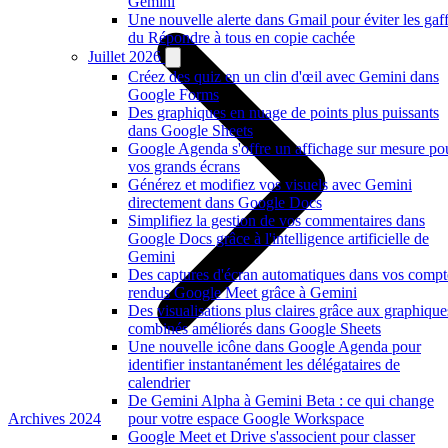
Gemini
Une nouvelle alerte dans Gmail pour éviter les gaf
du Répondre à tous en copie cachée
Juillet 2026
Créez des quiz en un clin d'œil avec Gemini dans
Google Forms
Des graphiques en nuage de points plus puissants
dans Google Sheets
Google Agenda s'offre un affichage sur mesure po
vos grands écrans
Générez et modifiez vos visuels avec Gemini
directement dans Google Docs
Simplifiez la gestion de vos commentaires dans
Google Docs grâce à l'intelligence artificielle de
Gemini
Des captures d'écran automatiques dans vos compt
rendus Google Meet grâce à Gemini
Des visualisations plus claires grâce aux graphique
combinés améliorés dans Google Sheets
Une nouvelle icône dans Google Agenda pour
identifier instantanément les délégataires de
calendrier
De Gemini Alpha à Gemini Beta : ce qui change
Archives 2024
pour votre espace Google Workspace
Google Meet et Drive s'associent pour classer