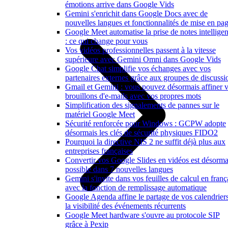
émotions arrive dans Google Vids
Gemini s'enrichit dans Google Docs avec de
nouvelles langues et fonctionnalités de mise en pa
Google Meet automatise la prise de notes intelligen
: ce qui change pour vous
Vos vidéos professionnelles passent à la vitesse
supérieure avec Gemini Omni dans Google Vids
Google Chat simplifie vos échanges avec vos
partenaires externes grâce aux groupes de discussi
Gmail et Gemini : vous pouvez désormais affiner 
brouillons d'e-mails avec vos propres mots
Simplification des signalements de pannes sur le
matériel Google Meet
Sécurité renforcée pour Windows : GCPW adopte
désormais les clés de sécurité physiques FIDO2
Pourquoi la directive NIS 2 ne suffit déjà plus aux
entreprises françaises
Convertir vos Google Slides en vidéos est désorma
possible dans 7 nouvelles langues
Gemini s'invite dans vos feuilles de calcul en franç
avec la fonction de remplissage automatique
Google Agenda affine le partage de vos calendriers
la visibilité des événements récurrents
Google Meet hardware s'ouvre au protocole SIP
grâce à Pexip