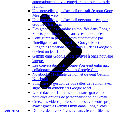
automatiquement vos enregistrements et notes de
réunion
Une nouvelle page d'accueil centralisée pour Goog
Meet sur le web
Une nouvelle page d'accueil personnalisée pour
Google Classroom
Des graphiques combinés simplifiés dans Google
Sheets pour booster vos analyses de données
Configurez la prise de notes automatique par
l'intelligence artificielle dans Google Meet
Diriger les émotions des avatars IA dans Google V
devient un jeu d'enfant
Gemini dans Google Docs s'ouvre à onze nouvelle
langues
Les conversations de groupe s'ouvrent enfin aux
collaborateurs externes dans Google Chat
NotebookLM change de nom et devient Gemini
Notebook
Simplifiez la gestion de vos salles de réunion avec 
signalement d'incidents Google Meet
Une redaction d'e-mails sur mesure grace aux
nouvelles options de personnalisation de Gmail
Créez des vidéos professionnelles avec votre propr
avatar grâce à Gemini Omni dans Google Vids
Donnez de la voix à vos avatars : le contrôle des
Août 2024