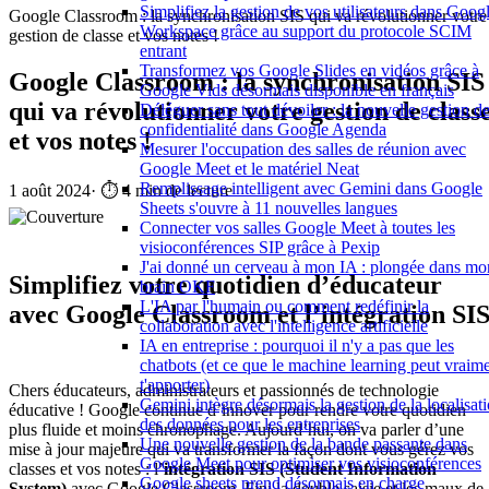
Simplifiez la gestion de vos utilisateurs dans Goog
Google Classroom : la synchronisation SIS qui va révolutionner votre
Workspace grâce au support du protocole SCIM
gestion de classe et vos notes !
entrant
Transformez vos Google Slides en vidéos grâce à
Google Classroom : la synchronisation SIS
Google Vids désormais disponible en français
qui va révolutionner votre gestion de class
Déléguer sans tout dévoiler : la nouvelle gestion de
confidentialité dans Google Agenda
et vos notes !
Mesurer l'occupation des salles de réunion avec
Google Meet et le matériel Neat
Remplissage intelligent avec Gemini dans Google
1 août 2024
·
⏱️ 4 min de lecture
Sheets s'ouvre à 11 nouvelles langues
Connecter vos salles Google Meet à toutes les
visioconférences SIP grâce à Pexip
J'ai donné un cerveau à mon IA : plongée dans mo
Simplifiez votre quotidien d’éducateur
brain OKF
L'IA par l'humain ou comment redéfinir la
avec Google Classroom et l’intégration SI
collaboration avec l'intelligence artificielle
IA en entreprise : pourquoi il n'y a pas que les
chatbots (et ce que le machine learning peut vraim
t'apporter)
Chers éducateurs, administrateurs et passionnés de technologie
Gemini intègre désormais la gestion de la localisat
éducative ! Google continue d’innover pour rendre votre quotidien
des données pour les entreprises
plus fluide et moins chronophage. Aujourd’hui, on va parler d’une
Une nouvelle gestion de la bande passante dans
mise à jour majeure qui va transformer la façon dont vous gérez vos
Google Meet pour optimiser vos visioconférences
classes et vos notes : l’
intégration SIS (Student Information
Google sheets prend désormais en charge
System)
avec Google Classroom. Fini la double saisie et les maux de