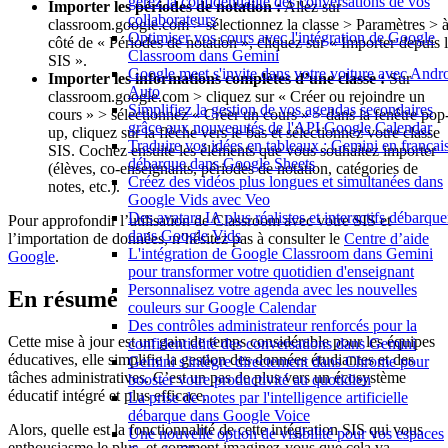
gérez la confidentialité des conversations de vos
Importer les périodes de notation :
Allez sur
collaborateurs
classroom.google.com > sélectionnez la classe > Paramètres > 
Optimiser vos cours avec l'intégration de Google
côté de « Périodes de notation », cliquez sur « Importer depuis 
Classroom dans Gemini
SIS ».
Google meet s'invite dans votre voiture avec Andr
Importer les informations complètes d’une classe :
Sur
Auto
classroom.google.com > cliquez sur « Créer ou rejoindre un
Simplifiez la gestion de vos agendas secondaires
cours » > sélectionnez « Créer un cours » > dans la fenêtre pop
grâce aux nouveautés de l'API Google Calendar
up, cliquez sur la flèche vers le bas et sélectionnez votre classe
Traduire vos idées en tableaux : Gemini en françai
SIS. Cochez ensuite les éléments que vous souhaitez importer
débarque dans Google Sheets
(élèves, co-enseignants, périodes de notation, catégories de
Créez des vidéos plus longues et simultanées dans
notes, etc.).
Google Vids avec Veo
Des avatars IA plus réalistes et interactifs débarque
Pour approfondir l’utilisation de Classroom avec votre SIS et
dans Google Vids
l’importation de données, n’hésitez pas à consulter le
Centre d’aide
L'intégration de Google Classroom dans Gemini
Google
.
pour transformer votre quotidien d'enseignant
Personnalisez votre agenda avec les nouvelles
En résumé
couleurs sur Google Calendar
Des contrôles administrateur renforcés pour la
Cette mise à jour est un gain de temps considérable pour les équipes
confidentialité des conversations dans Gemini
éducatives, elle simplifie la gestion des données étudiantes et des
Gemini s'intègre directement dans Chrome pour
tâches administratives. C’est un pas de plus vers un écosystème
booster votre productivité au quotidien
éducatif intégré et plus efficace.
La prise de notes par l'intelligence artificielle
débarque dans Google Voice
Alors, quelle est la fonctionnalité de cette intégration SIS qui vous
Une nouvelle option de visibilité pour vos espaces
enthousiasme le plus, et comment imaginez-vous que cela va