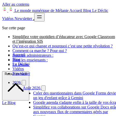
Aller au contenu
Le monde numérique de Mélanie
Accueil
Blog
Le Déclic
Vidéos
Newsletter
Sur cette page
Simplifiez votre quotidien d’éducateur avec Google Classroom
et l’intégration SIS
Qu’est-ce qui change et pourquoi c’est une petite révolution ?
Comment ça marche ? Pour qui ?
Accueil
Pour les administrateurs :
Blog
Pour les enseignants :
Le Déclic
En résumé
Vidéos
Newsletter
Retour en haut
2026
Août 2026
Créer des questionnaires dans Google Forms devie
un jeu d'enfant grâce à Gemini
Google agenda s'adapte enfin à la taille de vos écr
Le Blog
Simplifiez vos collaborations sur Google Docs grâ
aux nouveaux flux de commentaires gérés par