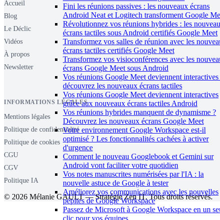
Accueil
Fini les réunions passives : les nouveaux écrans
Android Neat et Logitech transforment Google Me
Blog
Révolutionnez vos réunions hybrides : les nouvea
Le Déclic
écrans tactiles sous Android certifiés Google Meet
Transformez vos salles de réunion avec les nouve
Vidéos
écrans tactiles certifiés Google Meet
À propos
Transformez vos visioconférences avec les nouve
Newsletter
écrans Google Meet sous Android
Vos réunions Google Meet deviennent interactives 
découvrez les nouveaux écrans tactiles
Vos réunions Google Meet deviennent interactives
INFORMATIONS LÉGALES
grâce aux nouveaux écrans tactiles Android
Vos réunions hybrides manquent de dynamisme ?
Mentions légales
Découvrez les nouveaux écrans Google Meet
Politique de confidentialité
Votre environnement Google Workspace est-il
optimisé ? Les fonctionnalités cachées à activer
Politique de cookies
d'urgence
CGU
Comment le nouveau Googlebook et Gemini sur
Android vont faciliter votre quotidien
CGV
Vos notes manuscrites numérisées par l'IA : la
Politique IA
nouvelle astuce de Google à tester
Améliorez vos communications avec les nouvelles
© 2026 Mélanie GAULT — Stratégie Zen IT. Tous droits réservés.
pépites de Google Workspace
Passez de Microsoft à Google Workspace en un se
clic pour vos équipes