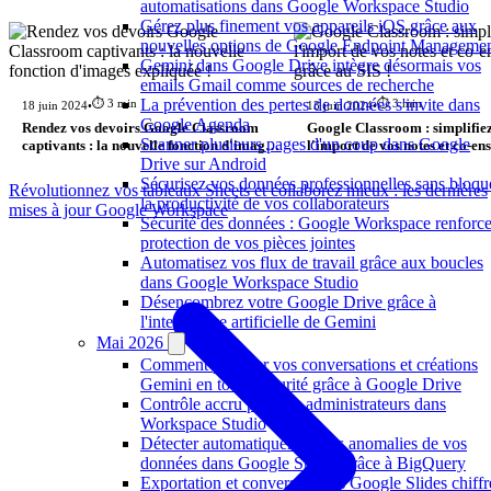
automatisations dans Google Workspace Studio
Gérez plus finement vos appareils iOS grâce aux
nouvelles options de Google Endpoint Manageme
Gemini dans Google Drive intègre désormais vos
emails Gmail comme sources de recherche
La prévention des pertes de données s'invite dans
⏱️ 3 min
⏱️ 3 min
18 juin 2024
•
13 juin 2024
•
Google Agenda
Rendez vos devoirs Google Classroom
Google Classroom : simplifiez
Scanner plusieurs pages d'un coup dans Google
captivants : la nouvelle fonction d'images
l'import de vos notes et co-en
Drive sur Android
expliquée !
grâce au SIS !
Sécurisez vos données professionnelles sans bloqu
Révolutionnez vos tableaux Sheets et collaborez mieux : les dernières
la productivité de vos collaborateurs
mises à jour Google Workspace
Sécurité des données : Google Workspace renforce
protection de vos pièces jointes
Automatisez vos flux de travail grâce aux boucles
dans Google Workspace Studio
Désencombrez votre Google Drive grâce à
l'intelligence artificielle de Gemini
Mai 2026
Comment partager vos conversations et créations
Gemini en toute sécurité grâce à Google Drive
Contrôle accru pour les administrateurs dans
Workspace Studio
Détecter automatiquement les anomalies de vos
données dans Google Sheets grâce à BigQuery
Exportation et conversion des Google Slides chiffr