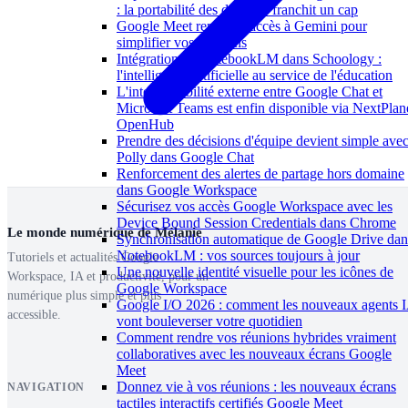
: la portabilité des données franchit un cap
Google Meet repense l'accès à Gemini pour
simplifier vos réunions
Intégration de NotebookLM dans Schoology :
l'intelligence artificielle au service de l'éducation
L'interopérabilité externe entre Google Chat et
Microsoft Teams est enfin disponible via NextPlan
OpenHub
Prendre des décisions d'équipe devient simple ave
Polly dans Google Chat
Renforcement des alertes de partage hors domaine
dans Google Workspace
Sécurisez vos accès Google Workspace avec les
Device Bound Session Credentials dans Chrome
Le monde numérique de Mélanie
Synchronisation automatique de Google Drive dan
NotebookLM : vos sources toujours à jour
Tutoriels et actualités Google
Une nouvelle identité visuelle pour les icônes de
Workspace, IA et productivité, pour un
Google Workspace
numérique plus simple et plus
Google I/O 2026 : comment les nouveaux agents 
accessible.
vont bouleverser votre quotidien
Comment rendre vos réunions hybrides vraiment
collaboratives avec les nouveaux écrans Google
Meet
Donnez vie à vos réunions : les nouveaux écrans
NAVIGATION
tactiles interactifs certifiés Google Meet