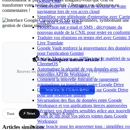
Google Chat
transformer votre routine de rentrée ? Partagez vos réflexions en
Comprendre les verifications de securite de votre
commentaires !
navigateur lors de vos acces cloud
Simplifiez votre téléphonie d'entreprise avec Carrie
Link pour Google Voice
Prospection par e-mail et SMS : décryptage du
nouveau guide de la CNIL pour rester en conformi
Traduire vos réunions en temps réel avec Gemini 3
Live Translate
Google Vault renforce la gouvernance des donnée
pour l'application Gemini
Google Meet passe au 1080p pour le matériel de sa
📬 Ne manquez aucun article !
ChromeOS
Automatisez la sécurité de vos données avec les
Recevez les nouveautés Google Workspace, IA et productivité
nouvelles API de Workspace
directement dans votre boîte mail.
Comment la nouvelle fonction de rangement
automatique va transformer votre Google Drive
Gmail s'invite dans Ask Gemini sur Google Drive
Je m'inscris à la newsletter
pour une recherche unifiée
Sécurisation des flux de données entre Google
Workspace et vos applications tierces approuvées
Sécurisez vos données sensibles grâce aux nouvell
⚡ News
Tout
📖 Articles & tutos
règles de dlp pour vos pièces jointes dans Google
Workspace
Une boucle pour les gouverner tous : simplifiez vo
Articles similaires