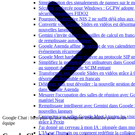
Simplification des signalements de pannes sur le 
Sécurité renforcée pour Windows : GCPW adopte d
sécurité physiques FIDO2
Pourquoi la directive NIS 2 ne suffit déjà plus aux 
Convertir vos Google Slides en vidéos est désorma
nouvelles langues
Gemini s'invite dans vos feuilles de calcul en franç
de remplissage automatique
Google Agenda affine le partage de vos calendriers e
événements récurrents
Google Meet hardware s'ouvre au protocole SIP gr
Simplifiez la gestion de vos utilisateurs dans Goo
au support du protocole SCIM entrant
Transformez vos Google Slides en vidéos grâce à
désormais disponible en français
Déléguer sans tout dévoiler : la nouvelle gestion de
dans Google Agenda
Mesurer l'occupation des salles de réunion avec Go
matériel Neat
Remplissage intelligent avec Gemini dans Google 
nouvelles langues
Connecter vos salles Google Meet à toutes les vis
Google Chat : bien plus qu'une messagerie instantanée pour votre
grâce à Pexip
équipe
J'ai donné un cerveau à mon IA : plongée dans m
L'IA par l'humain ou comment redéfinir la collabor