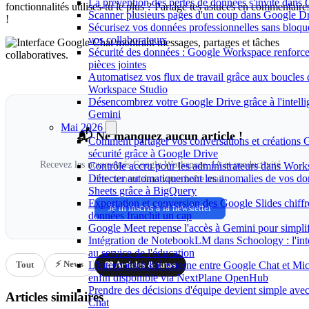
La prévention des pertes de données s'invite dan
fonctionnalités utilises-tu le plus ? Partage tes astuces en commentaire
Scanner plusieurs pages d'un coup dans Google Dr
!
Sécurisez vos données professionnelles sans bloque
vos collaborateurs
Sécurité des données : Google Workspace renforce 
pièces jointes
Automatisez vos flux de travail grâce aux boucles
Workspace Studio
Désencombrez votre Google Drive grâce à l'intellige
Gemini
Mai 2026
📬 Ne manquez aucun article !
Comment partager vos conversations et créations 
sécurité grâce à Google Drive
Recevez les nouveautés Google Workspace, IA et productivité
Contrôle accru pour les administrateurs dans Work
Détecter automatiquement les anomalies de vos d
directement dans votre boîte mail.
Sheets grâce à BigQuery
Exportation et conversion des Google Slides chiffrés
Je m'inscris à la newsletter
données franchit un cap
Google Meet repense l'accès à Gemini pour simplif
Intégration de NotebookLM dans Schoology : l'intel
au service de l'éducation
⚡ News
L'interopérabilité externe entre Google Chat et Mi
Tout
📖 Articles & tutos
enfin disponible via NextPlane OpenHub
Prendre des décisions d'équipe devient simple ave
Articles similaires
Chat