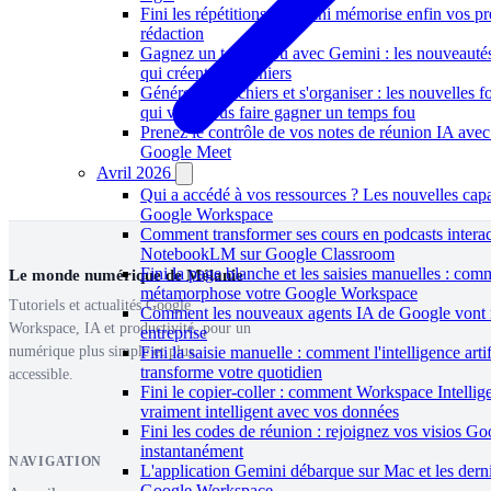
Fini les répétitions : Gemini mémorise enfin vos p
rédaction
Gagnez un temps fou avec Gemini : les nouveaut
qui créent vos fichiers
Générer des fichiers et s'organiser : les nouvelles
qui vont vous faire gagner un temps fou
Prenez le contrôle de vos notes de réunion IA avec
Google Meet
Avril 2026
Qui a accédé à vos ressources ? Les nouvelles capa
Google Workspace
Comment transformer ses cours en podcasts interac
NotebookLM sur Google Classroom
Fini la page blanche et les saisies manuelles : co
Le monde numérique de Mélanie
métamorphose votre Google Workspace
Tutoriels et actualités Google
Comment les nouveaux agents IA de Google vont r
Workspace, IA et productivité, pour un
entreprise
Fini la saisie manuelle : comment l'intelligence arti
numérique plus simple et plus
transforme votre quotidien
accessible.
Fini le copier-coller : comment Workspace Intelli
vraiment intelligent avec vos données
Fini les codes de réunion : rejoignez vos visios G
instantanément
NAVIGATION
L'application Gemini débarque sur Mac et les dern
Google Workspace