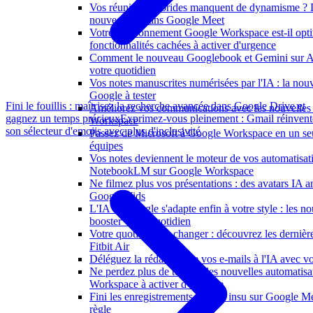
Vos réunions hybrides manquent de dynamisme ? 
nouveaux écrans Google Meet
Votre environnement Google Workspace est-il opti
fonctionnalités cachées à activer d'urgence
Comment le nouveau Googlebook et Gemini sur And
votre quotidien
Vos notes manuscrites numérisées par l'IA : la nouv
Google à tester
Fini le fouillis : maîtrisez la recherche avancée dans Google Drive et
Améliorez vos communications avec les nouvelles
gagnez un temps précieux
Exprimez-vous pleinement : Gmail réinvent
Workspace
son sélecteur d'emojis avec plus d'inclusivité
Passez de Microsoft à Google Workspace en un seu
équipes
Vos notes deviennent le moteur de vos automatisat
NotebookLM sur Google Workspace
Ne filmez plus vos présentations : des avatars IA 
Google Vids
L'IA de Google s'adapte enfin à votre style : les n
booster votre quotidien
Votre quotidien va changer : découvrez les dernièr
Fitbit Air
Déléguez la rédaction de vos e-mails à l'IA avec vo
Ne perdez plus de temps : les nouvelles automatis
Workspace à activer d'urgence
Fini les enregistrements à votre insu sur Google Me
règle