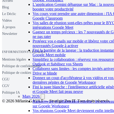
Accueil
L'application Gemini débarque sur Mac : la nouve
Blog
booster votre productivité
Vos cours vont prendre une autre dimension : l'IA 
Le Déclic
Google Classroom
Vidéos
Vos salles de réunion sont-elles prêtes pour le B
intégrations Google Meet
À propos
Gagnez un temps précieux : les 7 nouveautés de 
Newsletter
ne pas rater
Protégez vos e-mails sur mobile et libérez votre créa
nouveautés Google à activer
Fini la barrière de la langue : la traduction instant
INFORMATIONS LÉGALES
Google Meet mobile
Simplifiez la collaboration : réservez vos ressourc
Mentions légales
Outlook et fiabilisez vos Sheets
Politique de confidentialité
Collaborez sans limites : les comptes invités arriv
Politique de cookies
Drive se blinde
Donnez un coup d'accélérateur à vos vidéos et vos 
CGU
dernières pépites de Google Workspace
CGV
Fini la page blanche : l'intelligence artificielle gén
et Google Meet fait peau neuve
Politique IA
Mars 2026
© 2026 Mélanie GAULT — Stratégie Zen IT. Tous droits réservés.
Ransomware et collaboration externe : les nouveau
sur Google Workspace
Vos réunions Google Meet deviennent enfin intelli