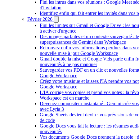
Fini les intrus dans vos réunions : Google Meet séc
d'invitation
Identifiez enfin qui fait entrer les invités dans vo
Février 2026
Fini les limites sur Gmail et Google Drive : les nou
à activer d'urgence
Des images parfaites et un contexte sauvegardé : l
superpuissances de Gemini dans Workspace
Retrouvez enfin vos informations perdues dans vo
nouvelle mise à jour Google Workspace
Gmail double la mise et Google Vids parle enfin fra
nouveautés à ne pas manquer
Sauvegarder vos PDF en un clic et nouvelles formul
Google Workspace
Créez votre musique et laissez l'IA prendre vos not
Google Workspace
L'IA corrige vos copies et prend vos notes : la rév
Workspace est en marche
Devenez compositeur instantané : Gemini crée vo
avec Lyria 3
Google Sheets devient devin : vos prévisions de ve
de code
Google Docs vous fait la lecture : les résumés audi
nouveautés
Vos documents Google Docs prennent la parole : 