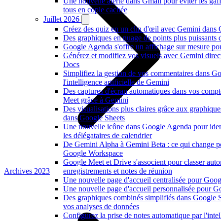
Une nouvelle alerte dans Gmail pour éviter les ga
tous en copie cachée
Juillet 2026
Créez des quiz en un clin d'œil avec Gemini dans
Des graphiques en nuage de points plus puissants
Google Agenda s'offre un affichage sur mesure po
Générez et modifiez vos visuels avec Gemini dire
Docs
Simplifiez la gestion de vos commentaires dans G
l'intelligence artificielle de Gemini
Des captures d'écran automatiques dans vos comp
Meet grâce à Gemini
Des visualisations plus claires grâce aux graphiqu
dans Google Sheets
Une nouvelle icône dans Google Agenda pour ident
les délégataires de calendrier
De Gemini Alpha à Gemini Beta : ce qui change p
Google Workspace
Google Meet et Drive s'associent pour classer au
Archives 2023
enregistrements et notes de réunion
Une nouvelle page d'accueil centralisée pour Goog
Une nouvelle page d'accueil personnalisée pour 
Des graphiques combinés simplifiés dans Google S
vos analyses de données
Configurez la prise de notes automatique par l'intell