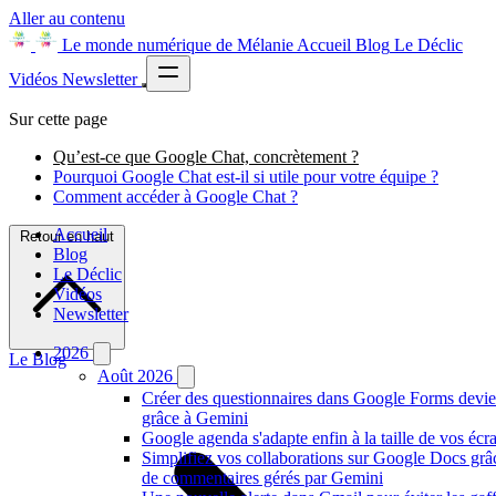
Aller au contenu
Le monde numérique de Mélanie
Accueil
Blog
Le Déclic
Vidéos
Newsletter
Sur cette page
Qu’est-ce que Google Chat, concrètement ?
Pourquoi Google Chat est-il si utile pour votre équipe ?
Comment accéder à Google Chat ?
Accueil
Retour en haut
Blog
Le Déclic
Vidéos
Newsletter
2026
Le Blog
Août 2026
Créer des questionnaires dans Google Forms devien
grâce à Gemini
Google agenda s'adapte enfin à la taille de vos écr
Simplifiez vos collaborations sur Google Docs gr
de commentaires gérés par Gemini