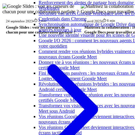
Renforcement des alertes de partage hors domaine
Workspace
Sécurisez vos accès Google Workspace avec les 
Credentials dans Chrome
⏱️ 3 min
⏱️ 6 min
24 septembre 2023
•
9 avril 2023
•
Synchronisation automatique de Google Drive da
Google Slides : voir les curseurs de
Maîtrisez la collaboration : 1
sources toujours à jour
chacun pour une collaboration parfaite ?
Google Docs pour travailler 
Une nouvelle identité visuelle pour les icônes de
Google I/O 2026 : comment les nouveaux agents I
votre quotidien
Comment rendre vos réunions hybrides vraiment co
nouveaux écrans Google Meet
Donnez vie à vos réunions : les nouveaux écrans tac
certifiés Google Meet
Fini les réunions passives : les nouveaux écrans A
Logitech transforment Google Meet
Révolutionnez vos réunions hybrides : les nouveaux
Android certifiés Google Meet
Transformez vos salles de réunion avec les nouveau
certifiés Google Meet
Transformez vos visioconférences avec les nouve
Meet sous Android
Vos réunions Google Meet deviennent interactives 
nouveaux écrans tactiles
Vos réunions Google Meet deviennent interactive
écrans tactiles Android