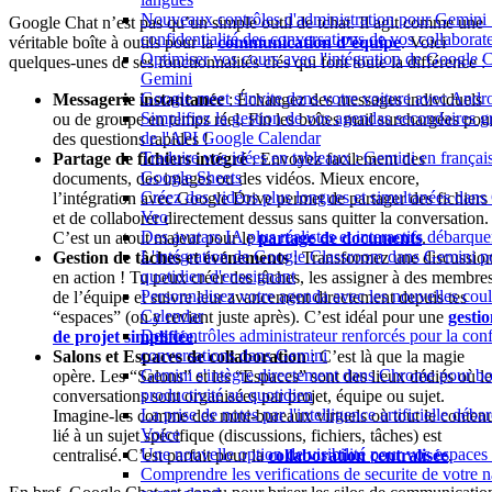
Nouveaux contrôles d'administration pour Gemini :
Google Chat n’est pas qu’un simple outil de tchat. Il agit comme une
confidentialité des conversations de vos collaborat
véritable boîte à outils pour la
communication d’équipe
. Voici
Optimiser vos cours avec l'intégration de Google 
quelques-unes de ses fonctionnalités clés qui font toute la différence :
Gemini
Google meet s'invite dans votre voiture avec Andr
Messagerie instantanée
: Échangez des messages individuels
Simplifiez la gestion de vos agendas secondaires 
ou de groupe en temps réel. Fin les boîtes mail surchargées pou
de l'API Google Calendar
des questions rapides !
Traduire vos idées en tableaux : Gemini en frança
Partage de fichiers intégré
: Envoyez facilement des
Google Sheets
documents, des images ou des vidéos. Mieux encore,
Créez des vidéos plus longues et simultanées dan
l’intégration avec Google Drive permet de partager des fichiers
Veo
et de collaborer directement dessus sans quitter la conversation.
Des avatars IA plus réalistes et interactifs débarq
C’est un atout majeur pour le
partage de documents
.
L'intégration de Google Classroom dans Gemini po
Gestion de tâches et événements
: Transformez une discussio
quotidien d'enseignant
en action ! Tu peux créer des tâches, les assigner à des membre
Personnalisez votre agenda avec les nouvelles cou
de l’équipe et suivre leur avancement directement depuis tes
Calendar
“espaces” (on y revient juste après). C’est idéal pour une
gesti
Des contrôles administrateur renforcés pour la conf
de projet simplifiée
.
conversations dans Gemini
Salons et Espaces de collaboration
: C’est là que la magie
Gemini s'intègre directement dans Chrome pour bo
opère. Les “Salons” et les “Espaces” sont des lieux dédiés où le
productivité au quotidien
conversations sont organisées par projet, équipe ou sujet.
La prise de notes par l'intelligence artificielle dé
Imagine-les comme des mini-bureaux virtuels où tout le conten
Voice
lié à un sujet spécifique (discussions, fichiers, tâches) est
Une nouvelle option de visibilité pour vos espace
centralisé. C’est parfait pour la
collaboration centralisée
.
Comprendre les verifications de securite de votre n