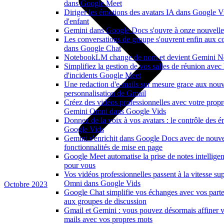
dans Google Meet
Diriger les émotions des avatars IA dans Google V
d'enfant
Gemini dans Google Docs s'ouvre à onze nouvelle
Les conversations de groupe s'ouvrent enfin aux co
dans Google Chat
NotebookLM change de nom et devient Gemini N
Simplifiez la gestion de vos salles de réunion avec
d'incidents Google Meet
Une redaction d'e-mails sur mesure grace aux nouv
personnalisation de Gmail
Créez des vidéos professionnelles avec votre propr
Gemini Omni dans Google Vids
Donnez de la voix à vos avatars : le contrôle des é
Google Vids
Gemini s'enrichit dans Google Docs avec de nouvel
fonctionnalités de mise en page
Google Meet automatise la prise de notes intelligen
pour vous
Vos vidéos professionnelles passent à la vitesse s
Omni dans Google Vids
Octobre 2023
Google Chat simplifie vos échanges avec vos parte
aux groupes de discussion
Gmail et Gemini : vous pouvez désormais affiner v
mails avec vos propres mots