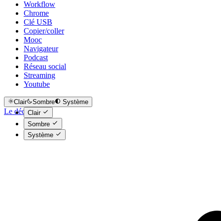
Workflow
Chrome
Clé USB
Copier/coller
Mooc
Navigateur
Podcast
Réseau social
Streaming
Youtube
Clair
Sombre
Système
Le déclic
Clair
Sombre
Système