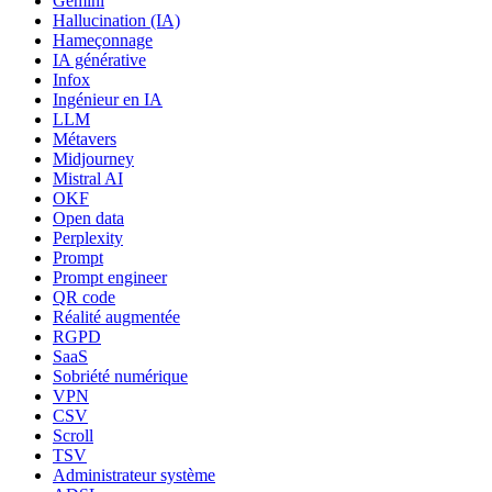
Gemini
Hallucination (IA)
Hameçonnage
IA générative
Infox
Ingénieur en IA
LLM
Métavers
Midjourney
Mistral AI
OKF
Open data
Perplexity
Prompt
Prompt engineer
QR code
Réalité augmentée
RGPD
SaaS
Sobriété numérique
VPN
CSV
Scroll
TSV
Administrateur système