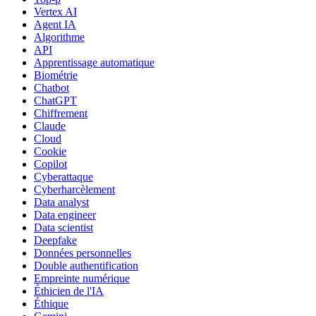
Vertex AI
Agent IA
Algorithme
API
Apprentissage automatique
Biométrie
Chatbot
ChatGPT
Chiffrement
Claude
Cloud
Cookie
Copilot
Cyberattaque
Cyberharcèlement
Data analyst
Data engineer
Data scientist
Deepfake
Données personnelles
Double authentification
Empreinte numérique
Éthicien de l'IA
Éthique