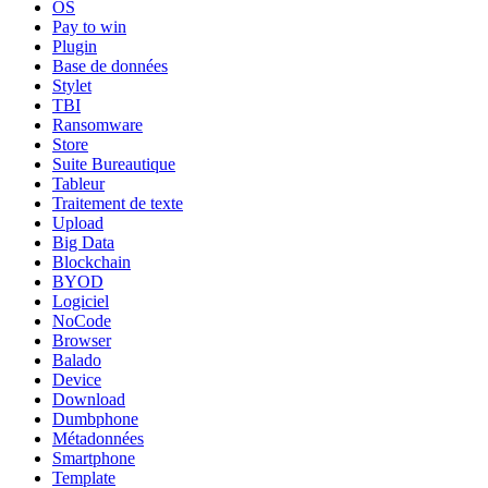
OS
Pay to win
Plugin
Base de données
Stylet
TBI
Ransomware
Store
Suite Bureautique
Tableur
Traitement de texte
Upload
Big Data
Blockchain
BYOD
Logiciel
NoCode
Browser
Balado
Device
Download
Dumbphone
Métadonnées
Smartphone
Template