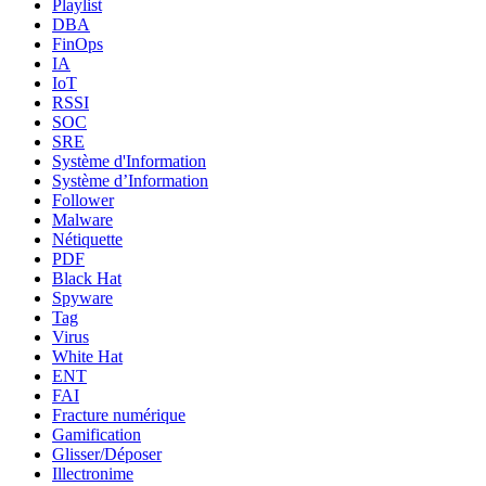
Playlist
DBA
FinOps
IA
IoT
RSSI
SOC
SRE
Système d'Information
Système d’Information
Follower
Malware
Nétiquette
PDF
Black Hat
Spyware
Tag
Virus
White Hat
ENT
FAI
Fracture numérique
Gamification
Glisser/Déposer
Illectronime