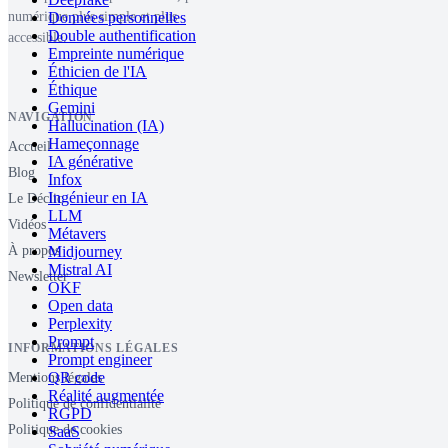
Données personnelles
numérique plus simple et plus
Double authentification
accessible.
Empreinte numérique
Éthicien de l'IA
Éthique
Gemini
NAVIGATION
Hallucination (IA)
Hameçonnage
Accueil
IA générative
Blog
Infox
Ingénieur en IA
Le Déclic
LLM
Vidéos
Métavers
Midjourney
À propos
Mistral AI
Newsletter
OKF
Open data
Perplexity
Prompt
INFORMATIONS LÉGALES
Prompt engineer
QR code
Mentions légales
Réalité augmentée
Politique de confidentialité
RGPD
Politique de cookies
SaaS