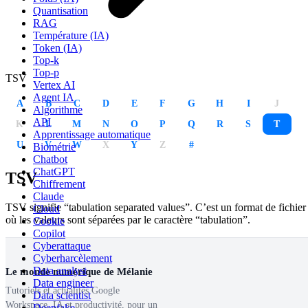
Quantisation
RAG
Température (IA)
Token (IA)
Top-k
Top-p
TSV
Vertex AI
Agent IA
A
B
C
D
E
F
G
H
I
J
Algorithme
API
K
L
M
N
O
P
Q
R
S
T
Apprentissage automatique
U
V
W
X
Y
Z
#
Biométrie
Chatbot
ChatGPT
TSV
Chiffrement
Claude
TSV signifie “tabulation separated values”. C’est un format de fichier
Cloud
où les valeurs sont séparées par le caractère “tabulation”.
Cookie
Copilot
Cyberattaque
Cyberharcèlement
Data analyst
Le monde numérique de Mélanie
Data engineer
Tutoriels et actualités Google
Data scientist
Workspace, IA et productivité, pour un
Deepfake