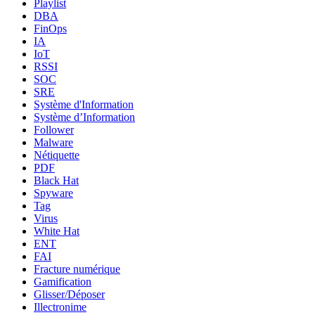
Playlist
DBA
FinOps
IA
IoT
RSSI
SOC
SRE
Système d'Information
Système d’Information
Follower
Malware
Nétiquette
PDF
Black Hat
Spyware
Tag
Virus
White Hat
ENT
FAI
Fracture numérique
Gamification
Glisser/Déposer
Illectronime