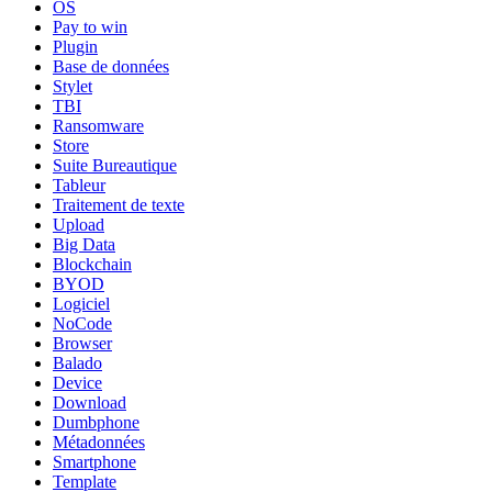
OS
Pay to win
Plugin
Base de données
Stylet
TBI
Ransomware
Store
Suite Bureautique
Tableur
Traitement de texte
Upload
Big Data
Blockchain
BYOD
Logiciel
NoCode
Browser
Balado
Device
Download
Dumbphone
Métadonnées
Smartphone
Template