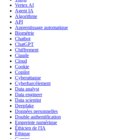
Vertex AI
Agent IA
Algorithme
API
Apprentissage automatique
Biométrie
Chatbot
ChatGPT
Chiffrement
Claude
Cloud
Cookie
Copilot
Cyberattaque
Cyberharcèlement
Data analyst
Data engineer
Data scientist
Deepfake
Données personnelles
Double authentification
Empreinte numérique
Éthicien de l'IA
Éthique