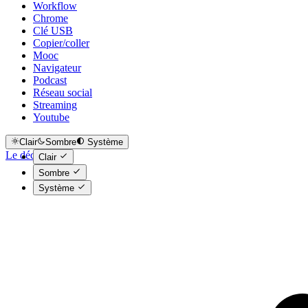
Workflow
Chrome
Clé USB
Copier/coller
Mooc
Navigateur
Podcast
Réseau social
Streaming
Youtube
Clair
Sombre
Système
Le déclic
Clair
Sombre
Système