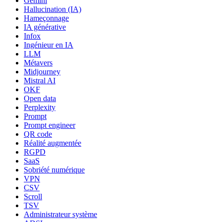
Gemini
Hallucination (IA)
Hameçonnage
IA générative
Infox
Ingénieur en IA
LLM
Métavers
Midjourney
Mistral AI
OKF
Open data
Perplexity
Prompt
Prompt engineer
QR code
Réalité augmentée
RGPD
SaaS
Sobriété numérique
VPN
CSV
Scroll
TSV
Administrateur système