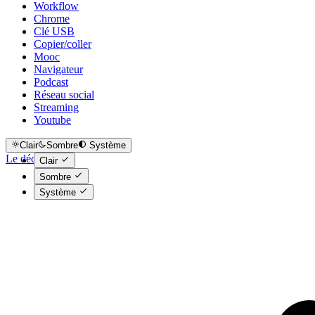
Workflow
Chrome
Clé USB
Copier/coller
Mooc
Navigateur
Podcast
Réseau social
Streaming
Youtube
Clair
Sombre
Système
Le déclic
Clair
Sombre
Système