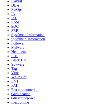
Playlist
DBA
FinOps
IA
IoT
RSSI
SOC
SRE
Système d'Information
Système d’Information
Follower
Malware
Nétiquette
PDF
Black Hat
Spyware
Tag
Virus
White Hat
ENT
FAI
Fracture numérique
Gamification
Glisser/Déposer
Illectronime