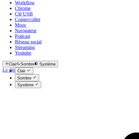
Workflow
Chrome
Clé USB
Copier/coller
Mooc
Navigateur
Podcast
Réseau social
Streaming
Youtube
Clair
Sombre
Système
Le déclic
Clair
Sombre
Système