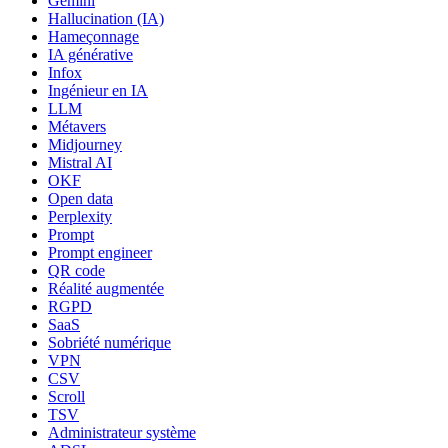
Gemini
Hallucination (IA)
Hameçonnage
IA générative
Infox
Ingénieur en IA
LLM
Métavers
Midjourney
Mistral AI
OKF
Open data
Perplexity
Prompt
Prompt engineer
QR code
Réalité augmentée
RGPD
SaaS
Sobriété numérique
VPN
CSV
Scroll
TSV
Administrateur système