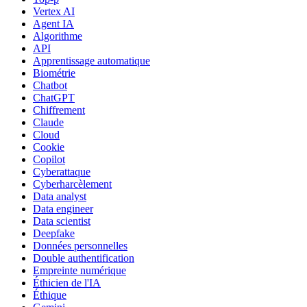
Vertex AI
Agent IA
Algorithme
API
Apprentissage automatique
Biométrie
Chatbot
ChatGPT
Chiffrement
Claude
Cloud
Cookie
Copilot
Cyberattaque
Cyberharcèlement
Data analyst
Data engineer
Data scientist
Deepfake
Données personnelles
Double authentification
Empreinte numérique
Éthicien de l'IA
Éthique