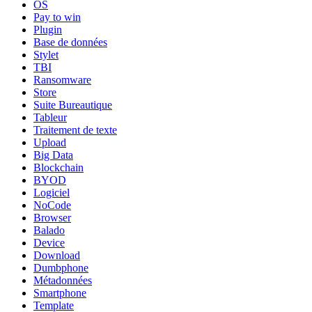
OS
Pay to win
Plugin
Base de données
Stylet
TBI
Ransomware
Store
Suite Bureautique
Tableur
Traitement de texte
Upload
Big Data
Blockchain
BYOD
Logiciel
NoCode
Browser
Balado
Device
Download
Dumbphone
Métadonnées
Smartphone
Template