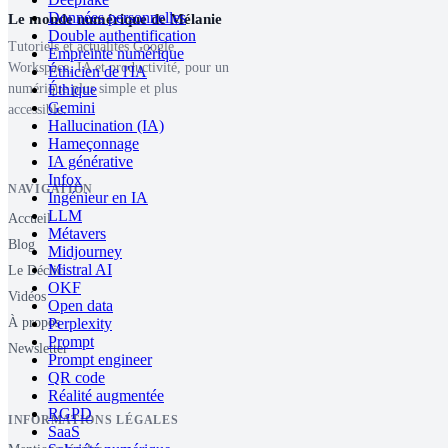
Données personnelles
Le monde numérique de Mélanie
Double authentification
Tutoriels et actualités Google
Empreinte numérique
Workspace, IA et productivité, pour un
Éthicien de l'IA
Éthique
numérique plus simple et plus
Gemini
accessible.
Hallucination (IA)
Hameçonnage
IA générative
Infox
NAVIGATION
Ingénieur en IA
LLM
Accueil
Métavers
Blog
Midjourney
Mistral AI
Le Déclic
OKF
Vidéos
Open data
Perplexity
À propos
Prompt
Newsletter
Prompt engineer
QR code
Réalité augmentée
RGPD
INFORMATIONS LÉGALES
SaaS