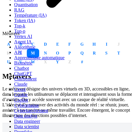
Quantisation
RAG
Température (IA)
Token (IA)
Top-k
Top-p
Métavers
Vertex AI
Agent IA
A
B
C
D
E
F
G
H
I
J
Algorithme
API
K
L
M
N
O
P
Q
R
S
T
Apprentissage automatique
U
V
W
X
Y
Z
#
Biométrie
Chatbot
ChatGPT
Métavers
Chiffrement
Claude
Le métavers désigne des univers virtuels en 3D, accessibles en ligne,
Cloud
dans lesquels les utilisateurs se déplacent et interagissent sous la form
Cookie
d’avatars. On y accède souvent avec un casque de réalité virtuelle.
Copilot
L’idée est d’y retrouver des activités du monde réel : se réunir, jouer,
Cyberattaque
assister à un concert ou même travailler. Encore émergent, le concept
Cyberharcèlement
illustre une des directions possibles d’internet.
Data analyst
Data engineer
Data scientist
Deepfake