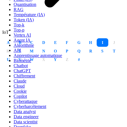
Quantisation
RAG
Température (IA)
Token (IA)
Top-k
Top-p
IoT
Vertex AI
Agent IA
A
B
C
D
E
F
G
H
I
J
Algorithme
API
K
L
M
N
O
P
Q
R
S
T
Apprentissage automatique
U
V
W
X
Y
Z
#
Biométrie
Chatbot
ChatGPT
Chiffrement
Claude
Cloud
Cookie
Copilot
Cyberattaque
Cyberharcèlement
Data analyst
Data engineer
Data scientist
Deepfake