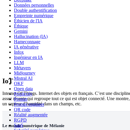
Données personnelles
Double authentification
Empreinte numérique
Éthicien de l'IA
Éthique
Gemini
Hallucination (IA)
Hameçonnage
IA générative
Infox
Ingénieur en IA
LLM
Métavers
Midjourney
Mistral AI
IoT
OKF
Open data
Internet Of Things. Internet des objets en français. C’est une disciplin
Perplexity
assez récente qui regroupe tout ce qui est objet connecté. Une montre,
Prompt
un capteur d’humidité dans un champs, etc.
Prompt engineer
QR code
Réalité augmentée
RGPD
SaaS
Le monde numérique de Mélanie