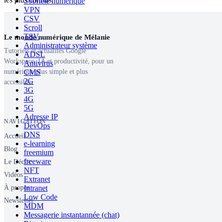
Sobriété numérique
VPN
CSV
Scroll
TSV
Le monde numérique de Mélanie
Administrateur système
Tutoriels et actualités Google
ADSL
Workspace, IA et productivité, pour un
Antivirus
CMS
numérique plus simple et plus
2G
accessible.
3G
4G
5G
Adresse IP
NAVIGATION
DevOps
DNS
Accueil
e-learning
Blog
freemium
freeware
Le Déclic
NFT
Vidéos
Extranet
Intranet
À propos
Low Code
Newsletter
MDM
Messagerie instantannée (chat)