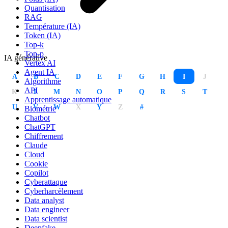
Quantisation
RAG
Température (IA)
Token (IA)
Top-k
Top-p
IA générative
Vertex AI
Agent IA
A
B
C
D
E
F
G
H
I
J
Algorithme
API
K
L
M
N
O
P
Q
R
S
T
Apprentissage automatique
U
V
W
X
Y
Z
#
Biométrie
Chatbot
ChatGPT
Chiffrement
Claude
Cloud
Cookie
Copilot
Cyberattaque
Cyberharcèlement
Data analyst
Data engineer
Data scientist
Deepfake