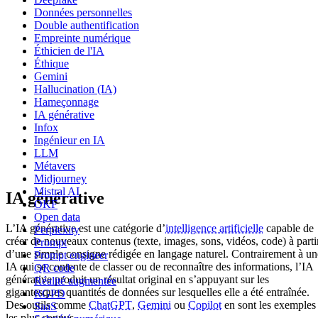
Données personnelles
Double authentification
Empreinte numérique
Éthicien de l'IA
Éthique
Gemini
Hallucination (IA)
Hameçonnage
IA générative
Infox
Ingénieur en IA
LLM
Métavers
Midjourney
Mistral AI
IA générative
OKF
Open data
L’IA générative est une catégorie d’
intelligence artificielle
capable de
Perplexity
créer de nouveaux contenus (texte, images, sons, vidéos, code) à parti
Prompt
d’une simple consigne rédigée en langage naturel. Contrairement à un
Prompt engineer
IA qui se contente de classer ou de reconnaître des informations, l’IA
QR code
générative produit un résultat original en s’appuyant sur les
Réalité augmentée
gigantesques quantités de données sur lesquelles elle a été entraînée.
RGPD
Des outils comme
ChatGPT
,
Gemini
ou
Copilot
en sont les exemples
SaaS
les plus connus.