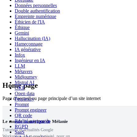
Données personnelles
Double authentification
Empreinte numérique
Éthicien de l'IA
Éthique
Gemini
Hallucination (IA)
Hameçonnage
IA générative
Infox
Ingénieur en IA
LLM
Métavers
Midjourney
Mistral AI
Home page
OKF
Open data
Page d’accueil ou page principale d’un site internet
Perplexity
Prompt
Prompt engineer
QR code
Réalité augmentée
Le monde numérique de Mélanie
RGPD
Tutoriels et actualités Google
SaaS
Workspace, IA et productivité, pour un