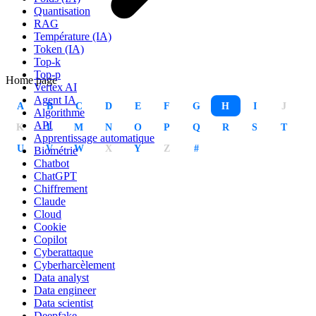
Quantisation
RAG
Température (IA)
Token (IA)
Top-k
Top-p
Home page
Vertex AI
Agent IA
A
B
C
D
E
F
G
H
I
J
Algorithme
API
K
L
M
N
O
P
Q
R
S
T
Apprentissage automatique
U
V
W
X
Y
Z
#
Biométrie
Chatbot
ChatGPT
Chiffrement
Claude
Cloud
Cookie
Copilot
Cyberattaque
Cyberharcèlement
Data analyst
Data engineer
Data scientist
Deepfake