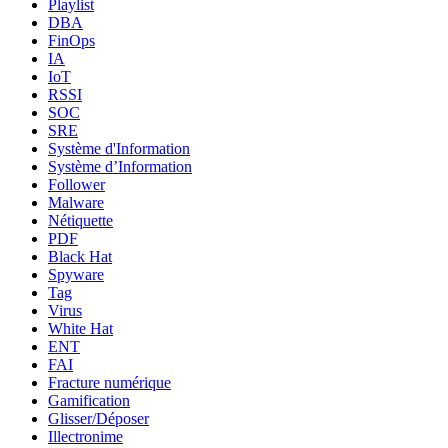
Playlist
DBA
FinOps
IA
IoT
RSSI
SOC
SRE
Système d'Information
Système d’Information
Follower
Malware
Nétiquette
PDF
Black Hat
Spyware
Tag
Virus
White Hat
ENT
FAI
Fracture numérique
Gamification
Glisser/Déposer
Illectronime