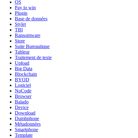
OS
Pay to win
Plugin
Base de données
Stylet
TBI
Ransomware
Store
Suite Bureautique
Tableur
Traitement de texte
Upload
Big Data
Blockchain
BYOD
Logiciel
NoCode
Browser
Balado
Device
Download
Dumbphone
Métadonnées
Smartphone
Template