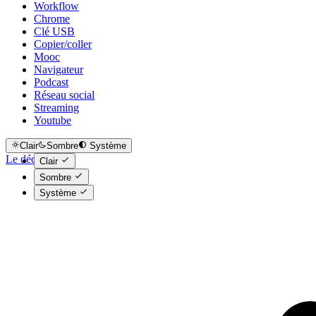
Workflow
Chrome
Clé USB
Copier/coller
Mooc
Navigateur
Podcast
Réseau social
Streaming
Youtube
Clair
Sombre
Système
Le déclic
Clair
Sombre
Système