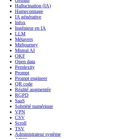
Gemini
Hallucination (IA)
Hameçonnage
IA générative
Infox
Ingénieur en IA
LLM
Métavers
Midjourney
Mistral AI
OKF
Open data
Perplexity
Prompt
Prompt engineer
QR code
Réalité augmentée
RGPD
SaaS
Sobriété numérique
VPN
CSV
Scroll
TSV
Administrateur système