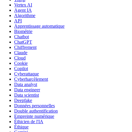
Vertex AI
Agent IA
Algorithme
API
Apprentissage automatique
Biométrie
Chatbot
ChatGPT
Chiffrement
Claude
Cloud
Cookie
Copilot
Cyberattaque
Cyberharcèlement
Data analyst
Data engineer
Data scientist
Deepfake
Données personnelles
Double authentification
Empreinte numérique
Éthicien de l'IA
Éthique