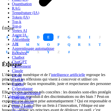
Quantisation
RAG
Température (IA)
Token (IA)
Top-k
Top-p
Éthique
Vertex AI
Agent IA
A
B
C
D
E
F
G
H
I
J
Algorithme
API
K
L
M
N
O
P
Q
R
S
T
Apprentissage automatique
U
V
W
X
Y
Z
#
Biométrie
Chatbot
ChatGPT
Éthique
Chiffrement
Claude
L’éthique du numérique et de l’
intelligence artificielle
regroupe les
Cloud
principes et les réflexions qui visent à concevoir et utiliser ces
Cookie
technologies de façon responsable, juste et respectueuse des personne
Copilot
Cyberattaque
Elle pose des questions très concrètes : les données sont-elles protégé
Cyberharcèlement
? L’
algorithme
reproduit-il des discriminations ou des biais ? Peut-on
Data analyst
expliquer une décision prise automatiquement ? Qui est responsable e
Data engineer
cas d’erreur ? Loin d’être un frein à l’innovation, l’éthique est une
Data scientist
boussole : définir ses principes avant de déployer un outil, c’est
Deepfake