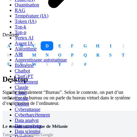
Quantisation
RAG
Température (IA)
Token (IA)
Top-k
Top-p
Desktop
Vertex AI
Agent IA
A
B
C
D
E
F
G
H
I
J
Algorithme
API
K
L
M
N
O
P
Q
R
S
T
Apprentissage automatique
U
V
W
X
Y
Z
#
Biométrie
Chatbot
ChatGPT
Desktop
Chiffrement
Claude
Signifie littéralement “Bureau”. Selon le contexte, on part d’un
Cloud
ordinateur de bureau ou on parle du bureau virtuel dans le système
Cookie
d’exploitation de l’ordinateur.
Copilot
Cyberattaque
Cyberharcèlement
Data analyst
Data engineer
Le monde numérique de Mélanie
Data scientist
Tutoriels et actualités Google
Deepfake