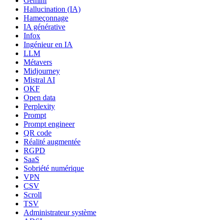
Gemini
Hallucination (IA)
Hameçonnage
IA générative
Infox
Ingénieur en IA
LLM
Métavers
Midjourney
Mistral AI
OKF
Open data
Perplexity
Prompt
Prompt engineer
QR code
Réalité augmentée
RGPD
SaaS
Sobriété numérique
VPN
CSV
Scroll
TSV
Administrateur système