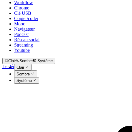
Workflow
Chrome
Clé USB
Copier/coller
Mooc
Navigateur
Podcast
Réseau social
Streaming
Youtube
Clair
Sombre
Système
Le déclic
Clair
Sombre
Système