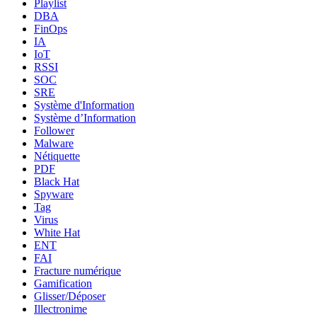
Playlist
DBA
FinOps
IA
IoT
RSSI
SOC
SRE
Système d'Information
Système d’Information
Follower
Malware
Nétiquette
PDF
Black Hat
Spyware
Tag
Virus
White Hat
ENT
FAI
Fracture numérique
Gamification
Glisser/Déposer
Illectronime