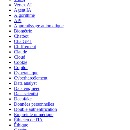
Vertex AI
Agent IA
Algorithme
API
Apprentissage automatique
Biométrie
Chatbot
ChatGPT
Chiffrement
Claude
Cloud
Cookie
Copilot
Cyberattaque
Cyberharcèlement
Data analyst
Data engineer
Data scientist
Deepfake
Données personnelles
Double authentification
Empreinte numérique
Éthicien de l'IA
Éthique