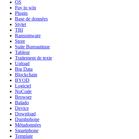
OS
Pay to win
Plugin
Base de données
Stylet
TBI
Ransomware
Store
Suite Bureautique
Tableur
Traitement de texte
Upload
Big Data
Blockchain
BYOD
Logiciel
NoCode
Browser
Balado
Device
Download
Dumbphone
Métadonnées
Smartphone
Template