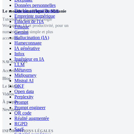
Données personnelles
Double authentification
Le monde numérique de Mélanie
Empreinte numérique
Tutoriels et actualités Google
Éthicien de l'IA
Workspace, IA et productivité, pour un
Éthique
Gemini
numérique plus simple et plus
Hallucination (IA)
accessible.
Hameçonnage
IA générative
Infox
Ingénieur en IA
NAVIGATION
LLM
Métavers
Accueil
Midjourney
Blog
Mistral AI
OKF
Le Déclic
Open data
Vidéos
Perplexity
Prompt
À propos
Prompt engineer
Newsletter
QR code
Réalité augmentée
RGPD
SaaS
INFORMATIONS LÉGALES