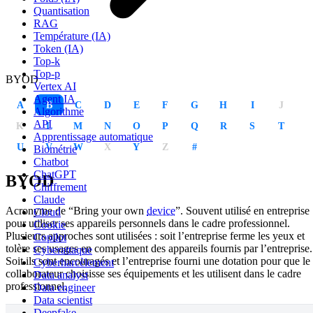
Quantisation
RAG
Température (IA)
Token (IA)
Top-k
Top-p
BYOD
Vertex AI
Agent IA
A
B
C
D
E
F
G
H
I
J
Algorithme
API
K
L
M
N
O
P
Q
R
S
T
Apprentissage automatique
U
V
W
X
Y
Z
#
Biométrie
Chatbot
ChatGPT
BYOD
Chiffrement
Claude
Acronyme de “Bring your own
device
”. Souvent utilisé en entreprise
Cloud
pour utiliser ses appareils personnels dans le cadre professionnel.
Cookie
Plusieurs approches sont utilisées : soit l’entreprise ferme les yeux et
Copilot
tolère ses usages en complement des appareils fournis par l’entreprise.
Cyberattaque
Soit ils sont encouragés et l’entreprise fourni une dotation pour que le
Cyberharcèlement
collaborateur choisisse ses équipements et les utilisent dans le cadre
Data analyst
professionnel.
Data engineer
Data scientist
Deepfake