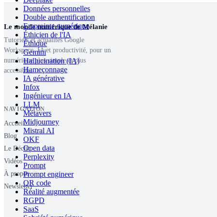
Données personnelles
Double authentification
Empreinte numérique
Le monde numérique de Mélanie
Éthicien de l'IA
Tutoriels et actualités Google
Éthique
Workspace, IA et productivité, pour un
Gemini
Hallucination (IA)
numérique plus simple et plus
Hameçonnage
accessible.
IA générative
Infox
Ingénieur en IA
LLM
NAVIGATION
Métavers
Midjourney
Accueil
Mistral AI
Blog
OKF
Open data
Le Déclic
Perplexity
Vidéos
Prompt
Prompt engineer
À propos
QR code
Newsletter
Réalité augmentée
RGPD
SaaS