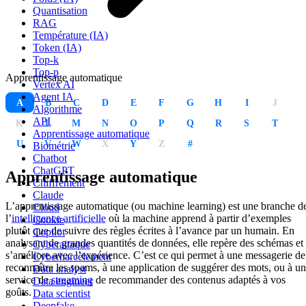
Quantisation
RAG
Température (IA)
Token (IA)
Top-k
Top-p
Apprentissage automatique
Vertex AI
Agent IA
A
B
C
D
E
F
G
H
I
J
Algorithme
API
K
L
M
N
O
P
Q
R
S
T
Apprentissage automatique
U
V
W
X
Y
Z
#
Biométrie
Chatbot
ChatGPT
Apprentissage automatique
Chiffrement
Claude
L’apprentissage automatique (ou machine learning) est une branche d
Cloud
l’
intelligence artificielle
où la machine apprend à partir d’exemples
Cookie
plutôt que de suivre des règles écrites à l’avance par un humain. En
Copilot
analysant de grandes quantités de données, elle repère des schémas et
Cyberattaque
s’améliore avec l’expérience. C’est ce qui permet à une messagerie de
Cyberharcèlement
reconnaître les spams, à une application de suggérer des mots, ou à un
Data analyst
service de
streaming
de recommander des contenus adaptés à vos
Data engineer
goûts.
Data scientist
Deepfake