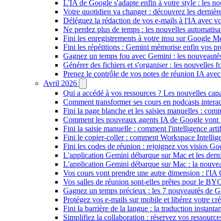
L'IA de Google s'adapte enfin à votre style : les n
Votre quotidien va changer : découvrez les dernière
Déléguez la rédaction de vos e-mails à l'IA avec vo
Ne perdez plus de temps : les nouvelles automatis
Fini les enregistrements à votre insu sur Google Me
Fini les répétitions : Gemini mémorise enfin vos pr
Gagnez un temps fou avec Gemini : les nouveautés
Générer des fichiers et s'organiser : les nouvelles
Prenez le contrôle de vos notes de réunion IA ave
Avril 2026
Qui a accédé à vos ressources ? Les nouvelles cap
Comment transformer ses cours en podcasts inter
Fini la page blanche et les saisies manuelles : 
Comment les nouveaux agents IA de Google vont ré
Fini la saisie manuelle : comment l'intelligence art
Fini le copier-coller : comment Workspace Intelli
Fini les codes de réunion : rejoignez vos visios G
L'application Gemini débarque sur Mac et les de
L'application Gemini débarque sur Mac : la nouvea
Vos cours vont prendre une autre dimension : l'IA
Vos salles de réunion sont-elles prêtes pour le B
Gagnez un temps précieux : les 7 nouveautés de G
Protégez vos e-mails sur mobile et libérez votre cré
Fini la barrière de la langue : la traduction insta
Simplifiez la collaboration : réservez vos ressourc