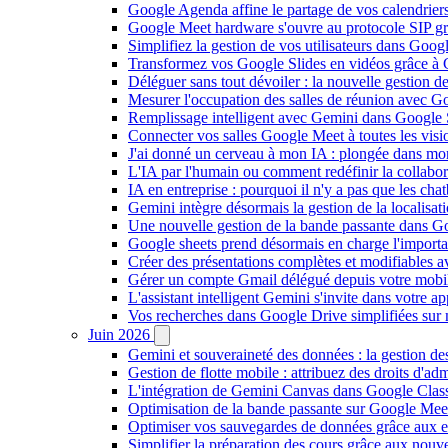
Google Agenda affine le partage de vos calendriers 
Google Meet hardware s'ouvre au protocole SIP gr
Simplifiez la gestion de vos utilisateurs dans Go
Transformez vos Google Slides en vidéos grâce à 
Déléguer sans tout dévoiler : la nouvelle gestion 
Mesurer l'occupation des salles de réunion avec Go
Remplissage intelligent avec Gemini dans Google S
Connecter vos salles Google Meet à toutes les vis
J'ai donné un cerveau à mon IA : plongée dans m
L'IA par l'humain ou comment redéfinir la collaborat
IA en entreprise : pourquoi il n'y a pas que les cha
Gemini intègre désormais la gestion de la localisat
Une nouvelle gestion de la bande passante dans G
Google sheets prend désormais en charge l'import
Créer des présentations complètes et modifiables 
Gérer un compte Gmail délégué depuis votre mobile
L'assistant intelligent Gemini s'invite dans votre 
Vos recherches dans Google Drive simplifiées sur mob
Juin 2026
Gemini et souveraineté des données : la gestion d
Gestion de flotte mobile : attribuez des droits d'a
L'intégration de Gemini Canvas dans Google Class
Optimisation de la bande passante sur Google Meet 
Optimiser vos sauvegardes de données grâce aux 
Simplifier la préparation des cours grâce aux no