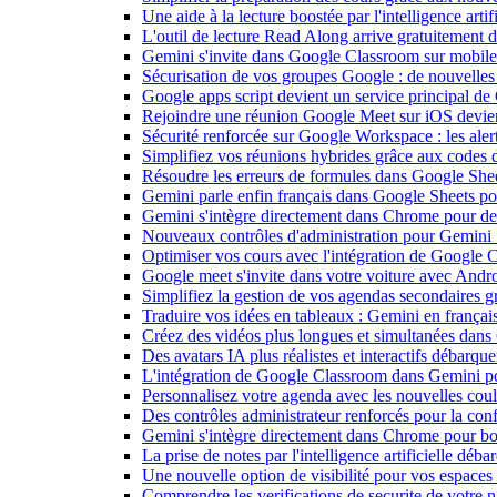
Une aide à la lecture boostée par l'intelligence art
L'outil de lecture Read Along arrive gratuitement
Gemini s'invite dans Google Classroom sur mobile et
Sécurisation de vos groupes Google : de nouvelles c
Google apps script devient un service principal de
Rejoindre une réunion Google Meet sur iOS devient
Sécurité renforcée sur Google Workspace : les alerte
Simplifiez vos réunions hybrides grâce aux codes 
Résoudre les erreurs de formules dans Google She
Gemini parle enfin français dans Google Sheets pou
Gemini s'intègre directement dans Chrome pour de 
Nouveaux contrôles d'administration pour Gemini : 
Optimiser vos cours avec l'intégration de Google
Google meet s'invite dans votre voiture avec Andr
Simplifiez la gestion de vos agendas secondaires 
Traduire vos idées en tableaux : Gemini en frança
Créez des vidéos plus longues et simultanées dan
Des avatars IA plus réalistes et interactifs débarq
L'intégration de Google Classroom dans Gemini po
Personnalisez votre agenda avec les nouvelles cou
Des contrôles administrateur renforcés pour la con
Gemini s'intègre directement dans Chrome pour boo
La prise de notes par l'intelligence artificielle dé
Une nouvelle option de visibilité pour vos espace
Comprendre les verifications de securite de votre n