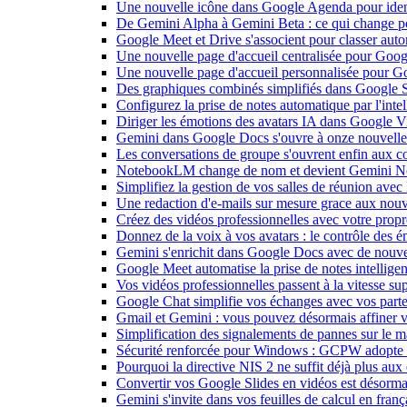
Une nouvelle icône dans Google Agenda pour identi
De Gemini Alpha à Gemini Beta : ce qui change 
Google Meet et Drive s'associent pour classer aut
Une nouvelle page d'accueil centralisée pour Goog
Une nouvelle page d'accueil personnalisée pour 
Des graphiques combinés simplifiés dans Google S
Configurez la prise de notes automatique par l'inte
Diriger les émotions des avatars IA dans Google Vi
Gemini dans Google Docs s'ouvre à onze nouvelle
Les conversations de groupe s'ouvrent enfin aux c
NotebookLM change de nom et devient Gemini N
Simplifiez la gestion de vos salles de réunion ave
Une redaction d'e-mails sur mesure grace aux nouv
Créez des vidéos professionnelles avec votre pro
Donnez de la voix à vos avatars : le contrôle des 
Gemini s'enrichit dans Google Docs avec de nouvel
Google Meet automatise la prise de notes intellige
Vos vidéos professionnelles passent à la vitesse 
Google Chat simplifie vos échanges avec vos parte
Gmail et Gemini : vous pouvez désormais affiner v
Simplification des signalements de pannes sur le 
Sécurité renforcée pour Windows : GCPW adopte d
Pourquoi la directive NIS 2 ne suffit déjà plus aux 
Convertir vos Google Slides en vidéos est désorma
Gemini s'invite dans vos feuilles de calcul en fran