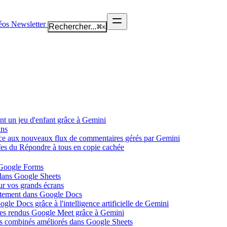
éos
Newsletter
Rechercher...
⌘
K
nt un jeu d'enfant grâce à Gemini
ans
âce aux nouveaux flux de commentaires gérés par Gemini
ffes du Répondre à tous en copie cachée
 Google Forms
 dans Google Sheets
ur vos grands écrans
ectement dans Google Docs
gle Docs grâce à l'intelligence artificielle de Gemini
tes rendus Google Meet grâce à Gemini
ues combinés améliorés dans Google Sheets