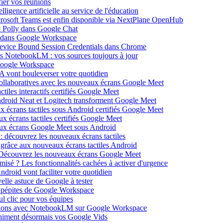
ier vos réunions
igence artificielle au service de l'éducation
icrosoft Teams est enfin disponible via NextPlane OpenHub
c Polly dans Google Chat
e dans Google Workspace
Device Bound Session Credentials dans Chrome
s NotebookLM : vos sources toujours à jour
 Google Workspace
 vont bouleverser votre quotidien
ollaboratives avec les nouveaux écrans Google Meet
tiles interactifs certifiés Google Meet
Android Neat et Logitech transforment Google Meet
x écrans tactiles sous Android certifiés Google Meet
x écrans tactiles certifiés Google Meet
aux écrans Google Meet sous Android
: découvrez les nouveaux écrans tactiles
 grâce aux nouveaux écrans tactiles Android
Découvrez les nouveaux écrans Google Meet
isé ? Les fonctionnalités cachées à activer d'urgence
oid vont faciliter votre quotidien
elle astuce de Google à tester
 pépites de Google Workspace
l clic pour vos équipes
sations avec NotebookLM sur Google Workspace
 animent désormais vos Google Vids