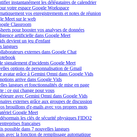
fier instantanément les délégataires de calendrier
pour votre espace Google Workspace
omatiquement vos enregistrements et notes de réunion
le Meet sur le web
Google Classroom
heets pour booster vos analyses de données
lligence artificielle dans Google Meet
ds devient un jeu d'enfant
s langues
ollaborateurs externes dans Google Chat
otebook
c le signalement d'incidents Google Meet
elles options de personnalisation de Gmail
pre avatar grâce à Gemini Omni dans Google Vids
émotions arrive dans Google Vids
les langues et fonctionnalités de mise en page
nte : ce qui change pour vous
supérieure avec Gemini Omni dans Google Vids
naires externes grâce aux groupes de discussion
os brouillons d'e-mails avec vos propres mots
matériel Google Meet
ésormais les clés de sécurité physiques FIDO2
entreprises françaises
is possible dans 7 nouvelles langues
çais avec la fonction de remplissage automatique