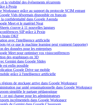
et la visibilité des événements récurrents
âce à Pexip
ogle Workspace grâce au support du protocole SCIM entrant
Google Vids désormais disponible en français
de la confidentialité dans Google Agenda
ogle Meet et le matériel Neat
heets s'ouvre à 11 nouvelles langues
ioconférences SIP grâce à Pexip
on brain OKF
ion avec l'intelligence artificielle
tbots (et ce que le machine learning peut vraiment t'apporter)
ion des données pour les entreprises
oogle Meet pour optimiser vos visioconférences
ation des graphiques en 3D
avec Gemini dans Google Slides
 est enfin possible
application Google Drive sur mobile
ile grâce à l'intelligence artificielle
es régions de stockage arrive dans Google Workspace
dministration par unité organisationnelle dans Google Workspace
room simplifie le partage pédagogique
: ce qui change pour les administrateurs
exports incrémentiels dans Google Workspace
uveautés de Gemini dans Google Classroom