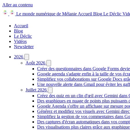
Aller au contenu
Le monde numérique de Mélanie
Accueil
Blog
Le Déclic
Vid
Accueil
Blog
Le Déclic
Vidéos
Newsletter
2026
Août 2026
Créer des questionnaires dans Google Forms devie
Google agenda s'adapte enfin à la taille de vos écr
Simplifiez vos collaborations sur Google Docs gr
Une nouvelle alerte dans Gmail pour éviter les ga
Juillet 2026
Créez des quiz en un clin d'œil avec Gemini dans
Des graphiques en nuage de points plus puissants
Google Agenda s'offre un affichage sur mesure po
Générez et modifiez vos visuels avec Gemini dir
Simplifiez la gestion de vos commentaires dans Goo
Des captures d'écran automatiques dans vos comp
Des visualisations plus claires grâce aux graphiq