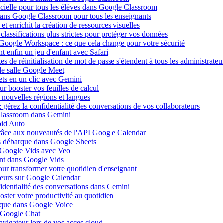
ificielle pour tous les élèves dans Google Classroom
 dans Google Classroom pour tous les enseignants
 enrichit la création de ressources visuelles
lassifications plus strictes pour protéger vos données
 Google Workspace : ce que cela change pour votre sécurité
 enfin un jeu d'enfant avec Safari
s de réinitialisation de mot de passe s'étendent à tous les administrateu
de salle Google Meet
ets en un clic avec Gemini
r booster vos feuilles de calcul
nouvelles régions et langues
gérez la confidentialité des conversations de vos collaborateurs
 Classroom dans Gemini
oid Auto
grâce aux nouveautés de l'API Google Calendar
is débarque dans Google Sheets
s Google Vids avec Veo
uent dans Google Vids
ur transformer votre quotidien d'enseignant
leurs sur Google Calendar
fidentialité des conversations dans Gemini
ster votre productivité au quotidien
barque dans Google Voice
s Google Chat
avigateur lors de vos acces cloud