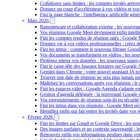
Collaborez sans limites : les comptes invités arriv
Donnez un coup d'accélérateur à vos vidéos et vos
Fini la page blanche : l'intelligence artificielle g
Mars 2026
Ransomware et collaboration externe : les nouvea
Vos réunions Google Meet deviennent enfin intellig
Fini les comptes rendus de réunion ratés : Google
Donnez vie à vos vidéos professionnelles : créez 
Fini les intrus : comment le nouveau filtrage Goog
Vos documents se transforment en vidéos : les n
Protégez mieux vos données : les nouveaux super
Fini le casse-tête des fuseaux horaires sur Google 
Gemini dans Chrome : votre nouvel assistant IA pour
Trouver une date de réunion ne sera plus jamais un
Maîtrisez les conversations après vos réunions : 
Fini les espaces vides : Google Agenda s'adapte en
Gestion d'agenda déléguée : la nouveauté Google qu
Vos enregistrements de réunion sont-ils en sécuri
Fini les intrus dans vos réunions : Google Meet sécu
Identifiez enfin qui fait entrer les invités dans vo
Février 2026
Fini les limites sur Gmail et Google Drive : les nou
Des images parfaites et un contexte sauvegardé : 
Retrouvez enfin vos informations perdues dans vo