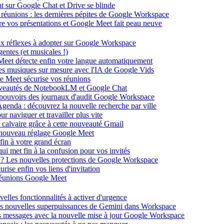
ent sur Google Chat et Drive se blinde
 réunions : les dernières pépites de Google Workspace
énère vos présentations et Google Meet fait peau neuve
ux réflexes à adopter sur Google Workspace
entes (et musicales !)
 Meet détecte enfin votre langue automatiquement
des musiques sur mesure avec l'IA de Google Vids
le Meet sécurise vos réunions
ouveautés de NotebookLM et Google Chat
-pouvoirs des journaux d'audit Google Workspace
Agenda : découvrez la nouvelle recherche par ville
 naviguer et travailler plus vite
 calvaire grâce à cette nouveauté Gmail
le nouveau réglage Google Meet
fin à votre grand écran
i met fin à la confusion pour vos invités
té ? Les nouvelles protections de Google Workspace
rise enfin vos liens d'invitation
s réunions Google Meet
velles fonctionnalités à activer d'urgence
les nouvelles superpuissances de Gemini dans Workspace
s messages avec la nouvelle mise à jour Google Workspace