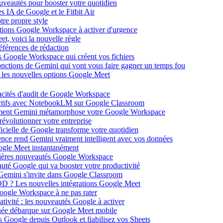
ouveautés pour booster votre quotidien
s IA de Google et le Fitbit Air
tre propre style
ations Google Workspace à activer d'urgence
et, voici la nouvelle règle
éférences de rédaction
 Google Workspace qui créent vos fichiers
 fonctions de Gemini qui vont vous faire gagner un temps fou
c les nouvelles options Google Meet
acités d'audit de Google Workspace
actifs avec NotebookLM sur Google Classroom
comment Gemini métamorphose votre Google Workspace
volutionner votre entreprise
ificielle de Google transforme votre quotidien
gence rend Gemini vraiment intelligent avec vos données
oogle Meet instantanément
rnières nouveautés Google Workspace
uté Google qui va booster votre productivité
 Gemini s'invite dans Google Classroom
YOD ? Les nouvelles intégrations Google Meet
oogle Workspace à ne pas rater
ativité : les nouveautés Google à activer
ntanée débarque sur Google Meet mobile
es Google depuis Outlook et fiabilisez vos Sheets