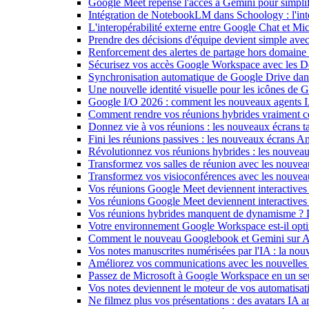
Google Meet repense l'accès à Gemini pour simplif
Intégration de NotebookLM dans Schoology : l'intell
L'interopérabilité externe entre Google Chat et M
Prendre des décisions d'équipe devient simple ave
Renforcement des alertes de partage hors domain
Sécurisez vos accès Google Workspace avec les 
Synchronisation automatique de Google Drive dan
Une nouvelle identité visuelle pour les icônes de
Google I/O 2026 : comment les nouveaux agents IA
Comment rendre vos réunions hybrides vraiment c
Donnez vie à vos réunions : les nouveaux écrans tac
Fini les réunions passives : les nouveaux écrans 
Révolutionnez vos réunions hybrides : les nouveau
Transformez vos salles de réunion avec les nouveau
Transformez vos visioconférences avec les nouve
Vos réunions Google Meet deviennent interactives 
Vos réunions Google Meet deviennent interactives
Vos réunions hybrides manquent de dynamisme ? 
Votre environnement Google Workspace est-il optim
Comment le nouveau Googlebook et Gemini sur Andr
Vos notes manuscrites numérisées par l'IA : la nouv
Améliorez vos communications avec les nouvelles
Passez de Microsoft à Google Workspace en un seu
Vos notes deviennent le moteur de vos automati
Ne filmez plus vos présentations : des avatars IA