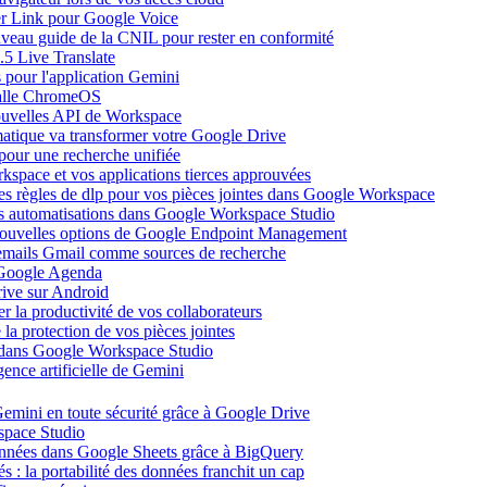
ier Link pour Google Voice
uveau guide de la CNIL pour rester en conformité
.5 Live Translate
 pour l'application Gemini
salle ChromeOS
nouvelles API de Workspace
atique va transformer votre Google Drive
pour une recherche unifiée
kspace et vos applications tierces approuvées
es règles de dlp pour vos pièces jointes dans Google Workspace
vos automatisations dans Google Workspace Studio
 nouvelles options de Google Endpoint Management
emails Gmail comme sources de recherche
s Google Agenda
ive sur Android
r la productivité de vos collaborateurs
a protection de vos pièces jointes
s dans Google Workspace Studio
ence artificielle de Gemini
emini en toute sécurité grâce à Google Drive
space Studio
onnées dans Google Sheets grâce à BigQuery
s : la portabilité des données franchit un cap