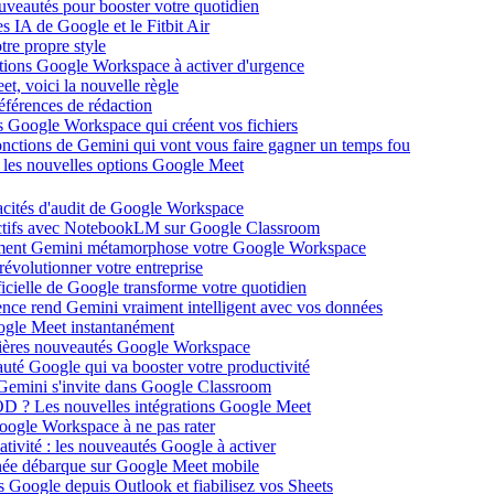
ouveautés pour booster votre quotidien
s IA de Google et le Fitbit Air
tre propre style
ations Google Workspace à activer d'urgence
et, voici la nouvelle règle
éférences de rédaction
 Google Workspace qui créent vos fichiers
 fonctions de Gemini qui vont vous faire gagner un temps fou
c les nouvelles options Google Meet
acités d'audit de Google Workspace
actifs avec NotebookLM sur Google Classroom
comment Gemini métamorphose votre Google Workspace
volutionner votre entreprise
ificielle de Google transforme votre quotidien
gence rend Gemini vraiment intelligent avec vos données
oogle Meet instantanément
rnières nouveautés Google Workspace
uté Google qui va booster votre productivité
 Gemini s'invite dans Google Classroom
YOD ? Les nouvelles intégrations Google Meet
oogle Workspace à ne pas rater
ativité : les nouveautés Google à activer
ntanée débarque sur Google Meet mobile
es Google depuis Outlook et fiabilisez vos Sheets