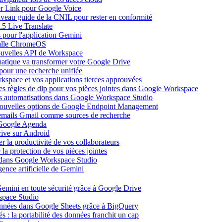
ier Link pour Google Voice
uveau guide de la CNIL pour rester en conformité
.5 Live Translate
 pour l'application Gemini
salle ChromeOS
nouvelles API de Workspace
atique va transformer votre Google Drive
pour une recherche unifiée
kspace et vos applications tierces approuvées
es règles de dlp pour vos pièces jointes dans Google Workspace
vos automatisations dans Google Workspace Studio
 nouvelles options de Google Endpoint Management
emails Gmail comme sources de recherche
s Google Agenda
ive sur Android
r la productivité de vos collaborateurs
a protection de vos pièces jointes
s dans Google Workspace Studio
ence artificielle de Gemini
emini en toute sécurité grâce à Google Drive
space Studio
onnées dans Google Sheets grâce à BigQuery
s : la portabilité des données franchit un cap