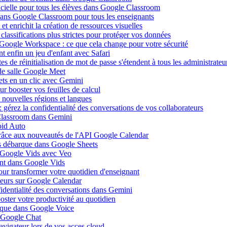
ificielle pour tous les élèves dans Google Classroom
 dans Google Classroom pour tous les enseignants
 enrichit la création de ressources visuelles
lassifications plus strictes pour protéger vos données
 Google Workspace : ce que cela change pour votre sécurité
 enfin un jeu d'enfant avec Safari
s de réinitialisation de mot de passe s'étendent à tous les administrateu
de salle Google Meet
ets en un clic avec Gemini
r booster vos feuilles de calcul
nouvelles régions et langues
gérez la confidentialité des conversations de vos collaborateurs
 Classroom dans Gemini
oid Auto
grâce aux nouveautés de l'API Google Calendar
is débarque dans Google Sheets
s Google Vids avec Veo
uent dans Google Vids
ur transformer votre quotidien d'enseignant
leurs sur Google Calendar
fidentialité des conversations dans Gemini
ster votre productivité au quotidien
barque dans Google Voice
s Google Chat
avigateur lors de vos acces cloud