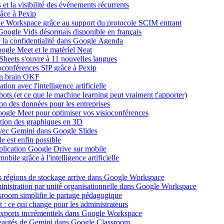
et la visibilité des événements récurrents
âce à Pexip
ogle Workspace grâce au support du protocole SCIM entrant
Google Vids désormais disponible en français
de la confidentialité dans Google Agenda
ogle Meet et le matériel Neat
heets s'ouvre à 11 nouvelles langues
ioconférences SIP grâce à Pexip
on brain OKF
ion avec l'intelligence artificielle
tbots (et ce que le machine learning peut vraiment t'apporter)
ion des données pour les entreprises
oogle Meet pour optimiser vos visioconférences
ation des graphiques en 3D
avec Gemini dans Google Slides
 est enfin possible
application Google Drive sur mobile
ile grâce à l'intelligence artificielle
es régions de stockage arrive dans Google Workspace
dministration par unité organisationnelle dans Google Workspace
room simplifie le partage pédagogique
: ce qui change pour les administrateurs
exports incrémentiels dans Google Workspace
uveautés de Gemini dans Google Classroom