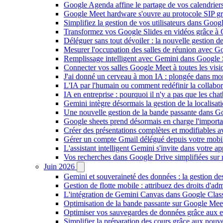
Google Agenda affine le partage de vos calendriers 
Google Meet hardware s'ouvre au protocole SIP gr
Simplifiez la gestion de vos utilisateurs dans Go
Transformez vos Google Slides en vidéos grâce à 
Déléguer sans tout dévoiler : la nouvelle gestion 
Mesurer l'occupation des salles de réunion avec Go
Remplissage intelligent avec Gemini dans Google S
Connecter vos salles Google Meet à toutes les vis
J'ai donné un cerveau à mon IA : plongée dans m
L'IA par l'humain ou comment redéfinir la collaborat
IA en entreprise : pourquoi il n'y a pas que les cha
Gemini intègre désormais la gestion de la localisat
Une nouvelle gestion de la bande passante dans G
Google sheets prend désormais en charge l'import
Créer des présentations complètes et modifiables 
Gérer un compte Gmail délégué depuis votre mobile
L'assistant intelligent Gemini s'invite dans votre 
Vos recherches dans Google Drive simplifiées sur mob
Juin 2026
Gemini et souveraineté des données : la gestion d
Gestion de flotte mobile : attribuez des droits d'a
L'intégration de Gemini Canvas dans Google Class
Optimisation de la bande passante sur Google Meet 
Optimiser vos sauvegardes de données grâce aux 
Simplifier la préparation des cours grâce aux no