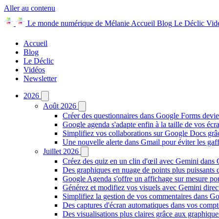
Aller au contenu
Le monde numérique de Mélanie
Accueil
Blog
Le Déclic
Vid
Accueil
Blog
Le Déclic
Vidéos
Newsletter
2026
Août 2026
Créer des questionnaires dans Google Forms devie
Google agenda s'adapte enfin à la taille de vos écr
Simplifiez vos collaborations sur Google Docs gr
Une nouvelle alerte dans Gmail pour éviter les ga
Juillet 2026
Créez des quiz en un clin d'œil avec Gemini dans
Des graphiques en nuage de points plus puissants
Google Agenda s'offre un affichage sur mesure po
Générez et modifiez vos visuels avec Gemini dir
Simplifiez la gestion de vos commentaires dans Goo
Des captures d'écran automatiques dans vos comp
Des visualisations plus claires grâce aux graphiq