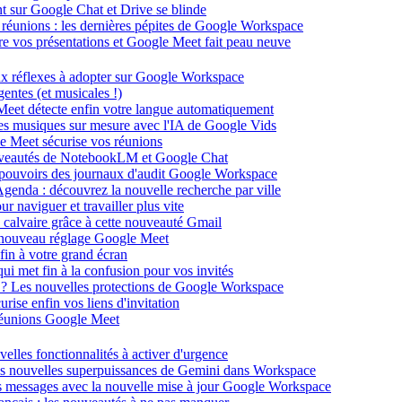
ent sur Google Chat et Drive se blinde
 réunions : les dernières pépites de Google Workspace
énère vos présentations et Google Meet fait peau neuve
ux réflexes à adopter sur Google Workspace
entes (et musicales !)
 Meet détecte enfin votre langue automatiquement
des musiques sur mesure avec l'IA de Google Vids
le Meet sécurise vos réunions
ouveautés de NotebookLM et Google Chat
-pouvoirs des journaux d'audit Google Workspace
Agenda : découvrez la nouvelle recherche par ville
 naviguer et travailler plus vite
 calvaire grâce à cette nouveauté Gmail
le nouveau réglage Google Meet
fin à votre grand écran
i met fin à la confusion pour vos invités
té ? Les nouvelles protections de Google Workspace
rise enfin vos liens d'invitation
s réunions Google Meet
velles fonctionnalités à activer d'urgence
les nouvelles superpuissances de Gemini dans Workspace
s messages avec la nouvelle mise à jour Google Workspace