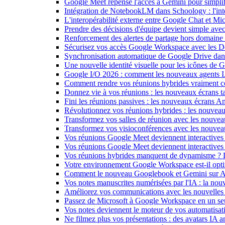
Google Meet repense l'accès à Gemini pour simplif
Intégration de NotebookLM dans Schoology : l'intell
L'interopérabilité externe entre Google Chat et M
Prendre des décisions d'équipe devient simple ave
Renforcement des alertes de partage hors domain
Sécurisez vos accès Google Workspace avec les 
Synchronisation automatique de Google Drive dan
Une nouvelle identité visuelle pour les icônes de
Google I/O 2026 : comment les nouveaux agents IA
Comment rendre vos réunions hybrides vraiment c
Donnez vie à vos réunions : les nouveaux écrans tac
Fini les réunions passives : les nouveaux écrans 
Révolutionnez vos réunions hybrides : les nouveau
Transformez vos salles de réunion avec les nouveau
Transformez vos visioconférences avec les nouve
Vos réunions Google Meet deviennent interactives 
Vos réunions Google Meet deviennent interactives
Vos réunions hybrides manquent de dynamisme ? 
Votre environnement Google Workspace est-il optim
Comment le nouveau Googlebook et Gemini sur Andr
Vos notes manuscrites numérisées par l'IA : la nouv
Améliorez vos communications avec les nouvelles
Passez de Microsoft à Google Workspace en un seu
Vos notes deviennent le moteur de vos automati
Ne filmez plus vos présentations : des avatars IA