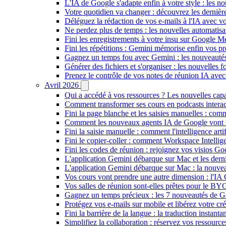
L'IA de Google s'adapte enfin à votre style : les n
Votre quotidien va changer : découvrez les dernière
Déléguez la rédaction de vos e-mails à l'IA avec vo
Ne perdez plus de temps : les nouvelles automatis
Fini les enregistrements à votre insu sur Google Me
Fini les répétitions : Gemini mémorise enfin vos pr
Gagnez un temps fou avec Gemini : les nouveautés
Générer des fichiers et s'organiser : les nouvelles
Prenez le contrôle de vos notes de réunion IA ave
Avril 2026
Qui a accédé à vos ressources ? Les nouvelles cap
Comment transformer ses cours en podcasts inter
Fini la page blanche et les saisies manuelles : 
Comment les nouveaux agents IA de Google vont ré
Fini la saisie manuelle : comment l'intelligence art
Fini le copier-coller : comment Workspace Intelli
Fini les codes de réunion : rejoignez vos visios G
L'application Gemini débarque sur Mac et les de
L'application Gemini débarque sur Mac : la nouvea
Vos cours vont prendre une autre dimension : l'IA
Vos salles de réunion sont-elles prêtes pour le B
Gagnez un temps précieux : les 7 nouveautés de G
Protégez vos e-mails sur mobile et libérez votre cré
Fini la barrière de la langue : la traduction insta
Simplifiez la collaboration : réservez vos ressourc