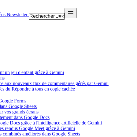
éos
Newsletter
Rechercher...
⌘
K
nt un jeu d'enfant grâce à Gemini
ans
âce aux nouveaux flux de commentaires gérés par Gemini
ffes du Répondre à tous en copie cachée
 Google Forms
 dans Google Sheets
ur vos grands écrans
ectement dans Google Docs
gle Docs grâce à l'intelligence artificielle de Gemini
tes rendus Google Meet grâce à Gemini
ues combinés améliorés dans Google Sheets