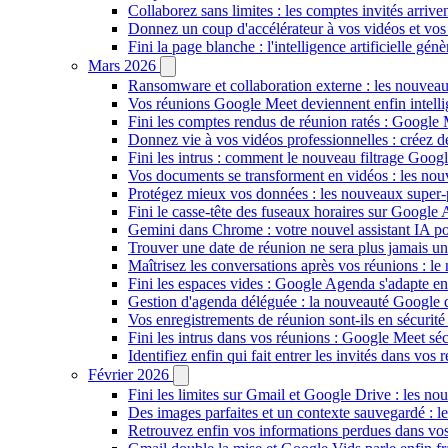
Collaborez sans limites : les comptes invités arriv
Donnez un coup d'accélérateur à vos vidéos et vos
Fini la page blanche : l'intelligence artificielle g
Mars 2026
Ransomware et collaboration externe : les nouvea
Vos réunions Google Meet deviennent enfin intellig
Fini les comptes rendus de réunion ratés : Google
Donnez vie à vos vidéos professionnelles : créez 
Fini les intrus : comment le nouveau filtrage Goog
Vos documents se transforment en vidéos : les n
Protégez mieux vos données : les nouveaux super
Fini le casse-tête des fuseaux horaires sur Google 
Gemini dans Chrome : votre nouvel assistant IA pour
Trouver une date de réunion ne sera plus jamais un
Maîtrisez les conversations après vos réunions : 
Fini les espaces vides : Google Agenda s'adapte en
Gestion d'agenda déléguée : la nouveauté Google qu
Vos enregistrements de réunion sont-ils en sécuri
Fini les intrus dans vos réunions : Google Meet sécu
Identifiez enfin qui fait entrer les invités dans vo
Février 2026
Fini les limites sur Gmail et Google Drive : les nou
Des images parfaites et un contexte sauvegardé : 
Retrouvez enfin vos informations perdues dans vo