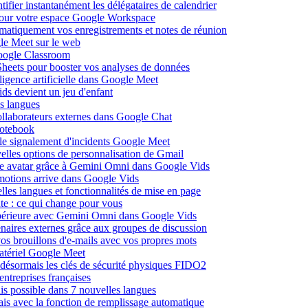
fier instantanément les délégataires de calendrier
pour votre espace Google Workspace
omatiquement vos enregistrements et notes de réunion
le Meet sur le web
Google Classroom
heets pour booster vos analyses de données
lligence artificielle dans Google Meet
ds devient un jeu d'enfant
s langues
ollaborateurs externes dans Google Chat
otebook
c le signalement d'incidents Google Meet
elles options de personnalisation de Gmail
pre avatar grâce à Gemini Omni dans Google Vids
émotions arrive dans Google Vids
les langues et fonctionnalités de mise en page
nte : ce qui change pour vous
supérieure avec Gemini Omni dans Google Vids
naires externes grâce aux groupes de discussion
os brouillons d'e-mails avec vos propres mots
matériel Google Meet
ésormais les clés de sécurité physiques FIDO2
entreprises françaises
is possible dans 7 nouvelles langues
çais avec la fonction de remplissage automatique