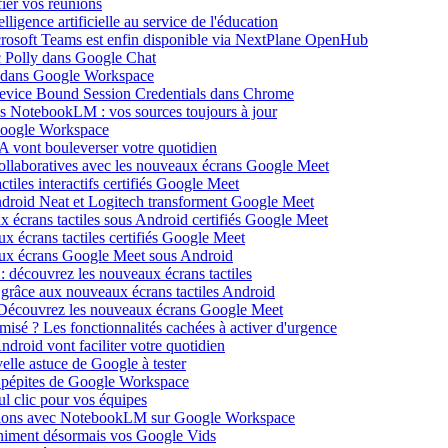
ier vos réunions
igence artificielle au service de l'éducation
icrosoft Teams est enfin disponible via NextPlane OpenHub
c Polly dans Google Chat
e dans Google Workspace
Device Bound Session Credentials dans Chrome
s NotebookLM : vos sources toujours à jour
 Google Workspace
 vont bouleverser votre quotidien
ollaboratives avec les nouveaux écrans Google Meet
tiles interactifs certifiés Google Meet
Android Neat et Logitech transforment Google Meet
x écrans tactiles sous Android certifiés Google Meet
x écrans tactiles certifiés Google Meet
aux écrans Google Meet sous Android
: découvrez les nouveaux écrans tactiles
 grâce aux nouveaux écrans tactiles Android
Découvrez les nouveaux écrans Google Meet
isé ? Les fonctionnalités cachées à activer d'urgence
oid vont faciliter votre quotidien
elle astuce de Google à tester
 pépites de Google Workspace
l clic pour vos équipes
sations avec NotebookLM sur Google Workspace
 animent désormais vos Google Vids