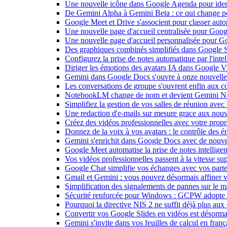
Une nouvelle icône dans Google Agenda pour identi
De Gemini Alpha à Gemini Beta : ce qui change 
Google Meet et Drive s'associent pour classer aut
Une nouvelle page d'accueil centralisée pour Goog
Une nouvelle page d'accueil personnalisée pour 
Des graphiques combinés simplifiés dans Google S
Configurez la prise de notes automatique par l'inte
Diriger les émotions des avatars IA dans Google Vi
Gemini dans Google Docs s'ouvre à onze nouvelle
Les conversations de groupe s'ouvrent enfin aux c
NotebookLM change de nom et devient Gemini N
Simplifiez la gestion de vos salles de réunion ave
Une redaction d'e-mails sur mesure grace aux nouv
Créez des vidéos professionnelles avec votre pro
Donnez de la voix à vos avatars : le contrôle des 
Gemini s'enrichit dans Google Docs avec de nouvel
Google Meet automatise la prise de notes intellige
Vos vidéos professionnelles passent à la vitesse 
Google Chat simplifie vos échanges avec vos parte
Gmail et Gemini : vous pouvez désormais affiner v
Simplification des signalements de pannes sur le 
Sécurité renforcée pour Windows : GCPW adopte d
Pourquoi la directive NIS 2 ne suffit déjà plus aux 
Convertir vos Google Slides en vidéos est désorma
Gemini s'invite dans vos feuilles de calcul en fran