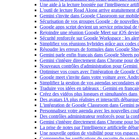
Une aide à la lecture boostée par l'intelligence art
L'outil de lecture Read Along arrive gratuitement
Gemini s'invite dans Google Classroom sur mobile et
Sécurisation de vos groupes Google : de nouvelles c
Google apps script devient un service principal de
Rejoindre une réunion Google Meet sur iOS devient
Sécurité renforcée sur Google Workspace : les alerte
Simplifiez vos réunions hybrides grâce aux codes 
Résoudre les erreurs de formules dans Google She
Gemini parle enfin français dans Google Sheets pou
Gemini s'intègre directement dans Chrome pour de 
Nouveaux contrôles d'administration pour Gemini : 
Optimiser vos cours avec l'intégration de Google
Google meet s'invite dans votre voiture avec Andr
Simplifiez la gestion de vos agendas secondaires 
Traduire vos idées en tableaux : Gemini en frança
Créez des vidéos plus longues et simultanées dan
Des avatars IA plus réalistes et interactifs débarq
L'intégration de Google Classroom dans Gemini po
Personnalisez votre agenda avec les nouvelles cou
Des contrôles administrateur renforcés pour la con
Gemini s'intègre directement dans Chrome pour boo
La prise de notes par l'intelligence artificielle dé
Une nouvelle option de visibilité pour vos espace
Comprendre les verifications de securite de votre n