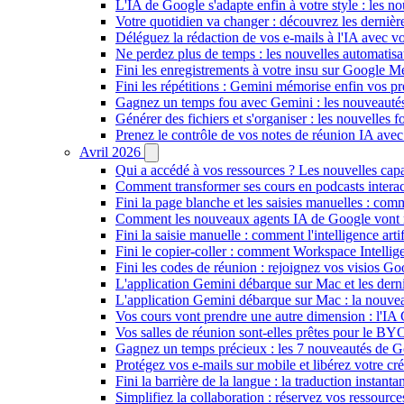
L'IA de Google s'adapte enfin à votre style : les n
Votre quotidien va changer : découvrez les dernière
Déléguez la rédaction de vos e-mails à l'IA avec vo
Ne perdez plus de temps : les nouvelles automatis
Fini les enregistrements à votre insu sur Google Me
Fini les répétitions : Gemini mémorise enfin vos pr
Gagnez un temps fou avec Gemini : les nouveautés
Générer des fichiers et s'organiser : les nouvelles
Prenez le contrôle de vos notes de réunion IA ave
Avril 2026
Qui a accédé à vos ressources ? Les nouvelles cap
Comment transformer ses cours en podcasts inter
Fini la page blanche et les saisies manuelles : 
Comment les nouveaux agents IA de Google vont ré
Fini la saisie manuelle : comment l'intelligence art
Fini le copier-coller : comment Workspace Intelli
Fini les codes de réunion : rejoignez vos visios G
L'application Gemini débarque sur Mac et les de
L'application Gemini débarque sur Mac : la nouvea
Vos cours vont prendre une autre dimension : l'IA
Vos salles de réunion sont-elles prêtes pour le B
Gagnez un temps précieux : les 7 nouveautés de G
Protégez vos e-mails sur mobile et libérez votre cré
Fini la barrière de la langue : la traduction insta
Simplifiez la collaboration : réservez vos ressourc