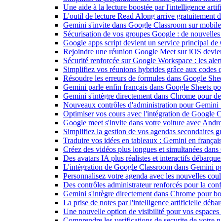
Une aide à la lecture boostée par l'intelligence art
L'outil de lecture Read Along arrive gratuitement
Gemini s'invite dans Google Classroom sur mobile et
Sécurisation de vos groupes Google : de nouvelles c
Google apps script devient un service principal de
Rejoindre une réunion Google Meet sur iOS devient
Sécurité renforcée sur Google Workspace : les alerte
Simplifiez vos réunions hybrides grâce aux codes 
Résoudre les erreurs de formules dans Google She
Gemini parle enfin français dans Google Sheets pou
Gemini s'intègre directement dans Chrome pour de 
Nouveaux contrôles d'administration pour Gemini : 
Optimiser vos cours avec l'intégration de Google
Google meet s'invite dans votre voiture avec Andr
Simplifiez la gestion de vos agendas secondaires 
Traduire vos idées en tableaux : Gemini en frança
Créez des vidéos plus longues et simultanées dan
Des avatars IA plus réalistes et interactifs débarq
L'intégration de Google Classroom dans Gemini po
Personnalisez votre agenda avec les nouvelles cou
Des contrôles administrateur renforcés pour la con
Gemini s'intègre directement dans Chrome pour boo
La prise de notes par l'intelligence artificielle dé
Une nouvelle option de visibilité pour vos espace
Comprendre les verifications de securite de votre n