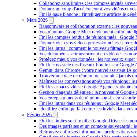
Collaborez sans limites : les comptes invités arriv
Donnez un coup d'accélérateur à vos vidéos et vos
Fini la page blanche : l'intelligence artificielle g
Mars 2026
Ransomware et collaboration externe : les nouvea
Vos réunions Google Meet deviennent enfin intellig
Fini les comptes rendus de réunion ratés : Google
Donnez vie à vos vidéos professionnelles : créez 
Fini les intrus : comment le nouveau filtrage Goog
Vos documents se transforment en vidéos : les n
Protégez mieux vos données : les nouveaux super
Fini le casse-tête des fuseaux horaires sur Google 
Gemini dans Chrome : votre nouvel assistant IA pour
Trouver une date de réunion ne sera plus jamais un
Maîtrisez les conversations après vos réunions : 
Fini les espaces vides : Google Agenda s'adapte en
Gestion d'agenda déléguée : la nouveauté Google qu
Vos enregistrements de réunion sont-ils en sécuri
Fini les intrus dans vos réunions : Google Meet sécu
Identifiez enfin qui fait entrer les invités dans vo
Février 2026
Fini les limites sur Gmail et Google Drive : les nou
Des images parfaites et un contexte sauvegardé : 
Retrouvez enfin vos informations perdues dans vo