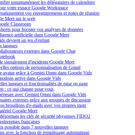
fier instantanément les délégataires de calendrier
pour votre espace Google Workspace
omatiquement vos enregistrements et notes de réunion
le Meet sur le web
Google Classroom
heets pour booster vos analyses de données
lligence artificielle dans Google Meet
ds devient un jeu d'enfant
s langues
ollaborateurs externes dans Google Chat
otebook
c le signalement d'incidents Google Meet
elles options de personnalisation de Gmail
pre avatar grâce à Gemini Omni dans Google Vids
émotions arrive dans Google Vids
les langues et fonctionnalités de mise en page
nte : ce qui change pour vous
supérieure avec Gemini Omni dans Google Vids
naires externes grâce aux groupes de discussion
os brouillons d'e-mails avec vos propres mots
matériel Google Meet
ésormais les clés de sécurité physiques FIDO2
entreprises françaises
is possible dans 7 nouvelles langues
çais avec la fonction de remplissage automatique