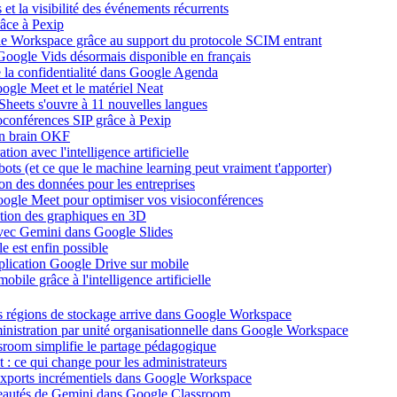
et la visibilité des événements récurrents
âce à Pexip
ogle Workspace grâce au support du protocole SCIM entrant
Google Vids désormais disponible en français
de la confidentialité dans Google Agenda
ogle Meet et le matériel Neat
heets s'ouvre à 11 nouvelles langues
ioconférences SIP grâce à Pexip
on brain OKF
ion avec l'intelligence artificielle
tbots (et ce que le machine learning peut vraiment t'apporter)
ion des données pour les entreprises
oogle Meet pour optimiser vos visioconférences
ation des graphiques en 3D
avec Gemini dans Google Slides
 est enfin possible
application Google Drive sur mobile
ile grâce à l'intelligence artificielle
es régions de stockage arrive dans Google Workspace
dministration par unité organisationnelle dans Google Workspace
room simplifie le partage pédagogique
: ce qui change pour les administrateurs
exports incrémentiels dans Google Workspace
uveautés de Gemini dans Google Classroom