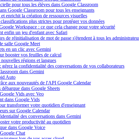
ificielle pour tous les élèves dans Google Classroom
 dans Google Classroom pour tous les enseignants
 enrichit la création de ressources visuelles
lassifications plus strictes pour protéger vos données
 Google Workspace : ce que cela change pour votre sécurité
 enfin un jeu d'enfant avec Safari
s de réinitialisation de mot de passe s'étendent à tous les administrateu
de salle Google Meet
ets en un clic avec Gemini
r booster vos feuilles de calcul
nouvelles régions et langues
gérez la confidentialité des conversations de vos collaborateurs
 Classroom dans Gemini
oid Auto
grâce aux nouveautés de l'API Google Calendar
is débarque dans Google Sheets
s Google Vids avec Veo
uent dans Google Vids
ur transformer votre quotidien d'enseignant
leurs sur Google Calendar
fidentialité des conversations dans Gemini
ster votre productivité au quotidien
barque dans Google Voice
s Google Chat
avigateur lors de vos acces cloud