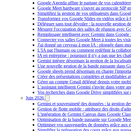
Google Agenda affine le partage de vos calendriers 
Google Meet hardware s'ouvre au protocole SIP gr
Simplifiez la gestion de vos utilisateurs dans Go
Transformez vos Google Slides en vidéos grâce à 
Déléguer sans tout dévoiler : la nouvelle gestion 
Mesurer l'occupation des salles de réunion avec Go
Remplissage intelligent avec Gemini dans Google S
Connecter vos salles Google Meet à toutes les vis
J'ai donné un cerveau à mon IA : plongée dans m
L'IA par l'humain ou comment redéfinir la collaborat
IA en entreprise : pourquoi il n'y a pas que les cha
Gemini intègre désormais la gestion de la localisat
Une nouvelle gestion de la bande passante dans G
Google sheets prend désormais en charge l'import
Créer des présentations complètes et modifiables 
Gérer un compte Gmail délégué depuis votre mobile
L'assistant intelligent Gemini s'invite dans votre 
Vos recherches dans Google Drive simplifiées sur mob
Juin 2026
Gemini et souveraineté des données : la gestion d
Gestion de flotte mobile : attribuez des droits d'a
L'intégration de Gemini Canvas dans Google Class
Optimisation de la bande passante sur Google Meet 
Optimiser vos sauvegardes de données grâce aux 
Simplifier la préparation des cours grâce aux no