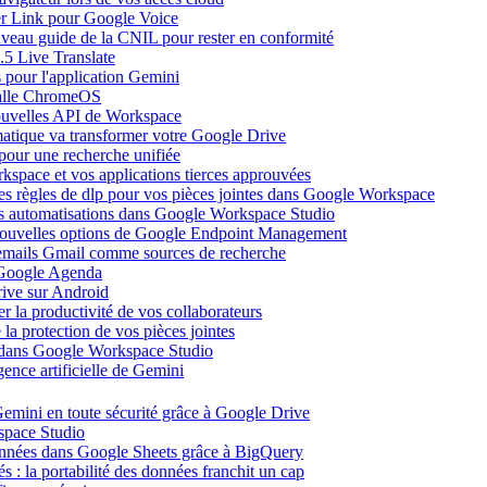
ier Link pour Google Voice
uveau guide de la CNIL pour rester en conformité
.5 Live Translate
 pour l'application Gemini
salle ChromeOS
nouvelles API de Workspace
atique va transformer votre Google Drive
pour une recherche unifiée
kspace et vos applications tierces approuvées
es règles de dlp pour vos pièces jointes dans Google Workspace
vos automatisations dans Google Workspace Studio
 nouvelles options de Google Endpoint Management
emails Gmail comme sources de recherche
s Google Agenda
ive sur Android
r la productivité de vos collaborateurs
a protection de vos pièces jointes
s dans Google Workspace Studio
ence artificielle de Gemini
emini en toute sécurité grâce à Google Drive
space Studio
onnées dans Google Sheets grâce à BigQuery
s : la portabilité des données franchit un cap