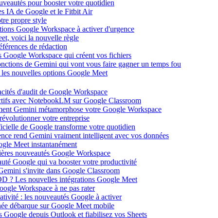
ouveautés pour booster votre quotidien
s IA de Google et le Fitbit Air
tre propre style
ations Google Workspace à activer d'urgence
et, voici la nouvelle règle
éférences de rédaction
 Google Workspace qui créent vos fichiers
 fonctions de Gemini qui vont vous faire gagner un temps fou
c les nouvelles options Google Meet
acités d'audit de Google Workspace
actifs avec NotebookLM sur Google Classroom
comment Gemini métamorphose votre Google Workspace
volutionner votre entreprise
ificielle de Google transforme votre quotidien
gence rend Gemini vraiment intelligent avec vos données
oogle Meet instantanément
rnières nouveautés Google Workspace
uté Google qui va booster votre productivité
 Gemini s'invite dans Google Classroom
YOD ? Les nouvelles intégrations Google Meet
oogle Workspace à ne pas rater
ativité : les nouveautés Google à activer
ntanée débarque sur Google Meet mobile
es Google depuis Outlook et fiabilisez vos Sheets