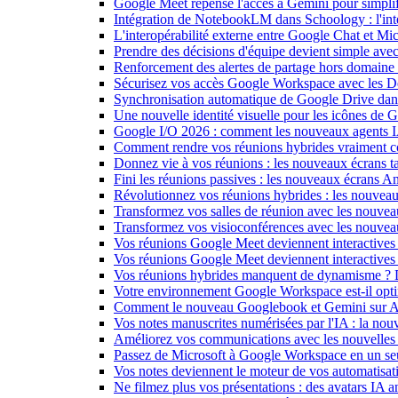
Google Meet repense l'accès à Gemini pour simplif
Intégration de NotebookLM dans Schoology : l'intell
L'interopérabilité externe entre Google Chat et M
Prendre des décisions d'équipe devient simple ave
Renforcement des alertes de partage hors domain
Sécurisez vos accès Google Workspace avec les 
Synchronisation automatique de Google Drive dan
Une nouvelle identité visuelle pour les icônes de
Google I/O 2026 : comment les nouveaux agents IA
Comment rendre vos réunions hybrides vraiment c
Donnez vie à vos réunions : les nouveaux écrans tac
Fini les réunions passives : les nouveaux écrans 
Révolutionnez vos réunions hybrides : les nouveau
Transformez vos salles de réunion avec les nouveau
Transformez vos visioconférences avec les nouve
Vos réunions Google Meet deviennent interactives 
Vos réunions Google Meet deviennent interactives
Vos réunions hybrides manquent de dynamisme ? 
Votre environnement Google Workspace est-il optim
Comment le nouveau Googlebook et Gemini sur Andr
Vos notes manuscrites numérisées par l'IA : la nouv
Améliorez vos communications avec les nouvelles
Passez de Microsoft à Google Workspace en un seu
Vos notes deviennent le moteur de vos automati
Ne filmez plus vos présentations : des avatars IA