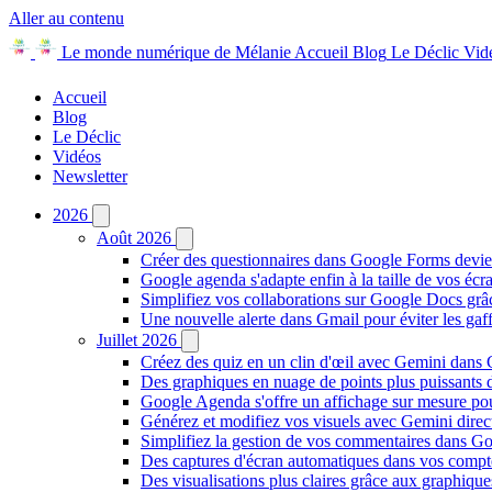
Aller au contenu
Le monde numérique de Mélanie
Accueil
Blog
Le Déclic
Vid
Accueil
Blog
Le Déclic
Vidéos
Newsletter
2026
Août 2026
Créer des questionnaires dans Google Forms devie
Google agenda s'adapte enfin à la taille de vos écr
Simplifiez vos collaborations sur Google Docs gr
Une nouvelle alerte dans Gmail pour éviter les ga
Juillet 2026
Créez des quiz en un clin d'œil avec Gemini dans
Des graphiques en nuage de points plus puissants
Google Agenda s'offre un affichage sur mesure po
Générez et modifiez vos visuels avec Gemini dir
Simplifiez la gestion de vos commentaires dans Goo
Des captures d'écran automatiques dans vos comp
Des visualisations plus claires grâce aux graphiq