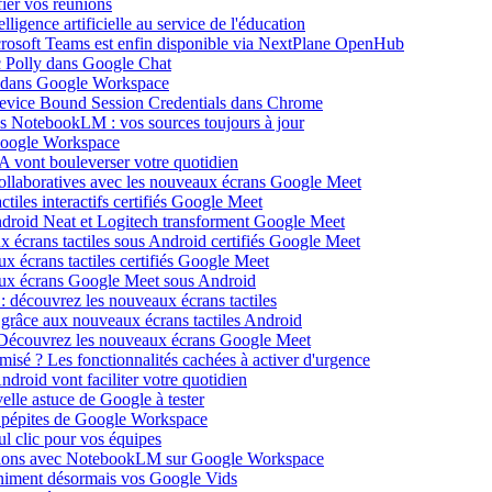
ier vos réunions
igence artificielle au service de l'éducation
icrosoft Teams est enfin disponible via NextPlane OpenHub
c Polly dans Google Chat
e dans Google Workspace
Device Bound Session Credentials dans Chrome
s NotebookLM : vos sources toujours à jour
 Google Workspace
 vont bouleverser votre quotidien
ollaboratives avec les nouveaux écrans Google Meet
tiles interactifs certifiés Google Meet
Android Neat et Logitech transforment Google Meet
x écrans tactiles sous Android certifiés Google Meet
x écrans tactiles certifiés Google Meet
aux écrans Google Meet sous Android
: découvrez les nouveaux écrans tactiles
 grâce aux nouveaux écrans tactiles Android
Découvrez les nouveaux écrans Google Meet
isé ? Les fonctionnalités cachées à activer d'urgence
oid vont faciliter votre quotidien
elle astuce de Google à tester
 pépites de Google Workspace
l clic pour vos équipes
sations avec NotebookLM sur Google Workspace
 animent désormais vos Google Vids