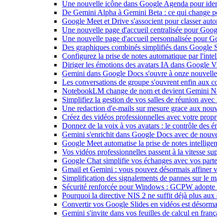
Une nouvelle icône dans Google Agenda pour identi
De Gemini Alpha à Gemini Beta : ce qui change 
Google Meet et Drive s'associent pour classer aut
Une nouvelle page d'accueil centralisée pour Goog
Une nouvelle page d'accueil personnalisée pour 
Des graphiques combinés simplifiés dans Google S
Configurez la prise de notes automatique par l'inte
Diriger les émotions des avatars IA dans Google Vi
Gemini dans Google Docs s'ouvre à onze nouvelle
Les conversations de groupe s'ouvrent enfin aux c
NotebookLM change de nom et devient Gemini N
Simplifiez la gestion de vos salles de réunion ave
Une redaction d'e-mails sur mesure grace aux nouv
Créez des vidéos professionnelles avec votre pro
Donnez de la voix à vos avatars : le contrôle des 
Gemini s'enrichit dans Google Docs avec de nouvel
Google Meet automatise la prise de notes intellige
Vos vidéos professionnelles passent à la vitesse 
Google Chat simplifie vos échanges avec vos parte
Gmail et Gemini : vous pouvez désormais affiner v
Simplification des signalements de pannes sur le 
Sécurité renforcée pour Windows : GCPW adopte d
Pourquoi la directive NIS 2 ne suffit déjà plus aux 
Convertir vos Google Slides en vidéos est désorma
Gemini s'invite dans vos feuilles de calcul en fran