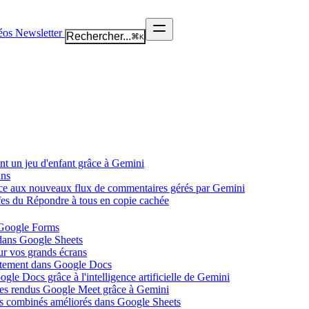
éos
Newsletter
Rechercher...
⌘
K
nt un jeu d'enfant grâce à Gemini
ans
âce aux nouveaux flux de commentaires gérés par Gemini
ffes du Répondre à tous en copie cachée
 Google Forms
 dans Google Sheets
ur vos grands écrans
ectement dans Google Docs
gle Docs grâce à l'intelligence artificielle de Gemini
tes rendus Google Meet grâce à Gemini
ues combinés améliorés dans Google Sheets