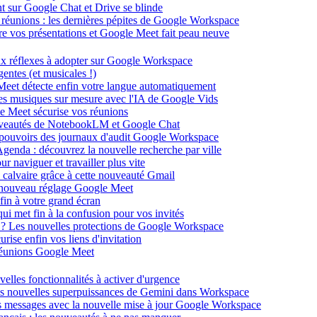
ent sur Google Chat et Drive se blinde
 réunions : les dernières pépites de Google Workspace
énère vos présentations et Google Meet fait peau neuve
ux réflexes à adopter sur Google Workspace
entes (et musicales !)
 Meet détecte enfin votre langue automatiquement
des musiques sur mesure avec l'IA de Google Vids
le Meet sécurise vos réunions
ouveautés de NotebookLM et Google Chat
-pouvoirs des journaux d'audit Google Workspace
Agenda : découvrez la nouvelle recherche par ville
 naviguer et travailler plus vite
 calvaire grâce à cette nouveauté Gmail
le nouveau réglage Google Meet
fin à votre grand écran
i met fin à la confusion pour vos invités
té ? Les nouvelles protections de Google Workspace
rise enfin vos liens d'invitation
s réunions Google Meet
velles fonctionnalités à activer d'urgence
les nouvelles superpuissances de Gemini dans Workspace
s messages avec la nouvelle mise à jour Google Workspace