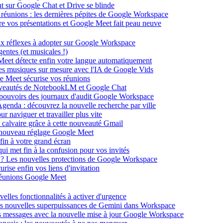
ent sur Google Chat et Drive se blinde
 réunions : les dernières pépites de Google Workspace
énère vos présentations et Google Meet fait peau neuve
ux réflexes à adopter sur Google Workspace
entes (et musicales !)
 Meet détecte enfin votre langue automatiquement
des musiques sur mesure avec l'IA de Google Vids
le Meet sécurise vos réunions
ouveautés de NotebookLM et Google Chat
-pouvoirs des journaux d'audit Google Workspace
Agenda : découvrez la nouvelle recherche par ville
 naviguer et travailler plus vite
 calvaire grâce à cette nouveauté Gmail
le nouveau réglage Google Meet
fin à votre grand écran
i met fin à la confusion pour vos invités
té ? Les nouvelles protections de Google Workspace
rise enfin vos liens d'invitation
s réunions Google Meet
velles fonctionnalités à activer d'urgence
les nouvelles superpuissances de Gemini dans Workspace
s messages avec la nouvelle mise à jour Google Workspace