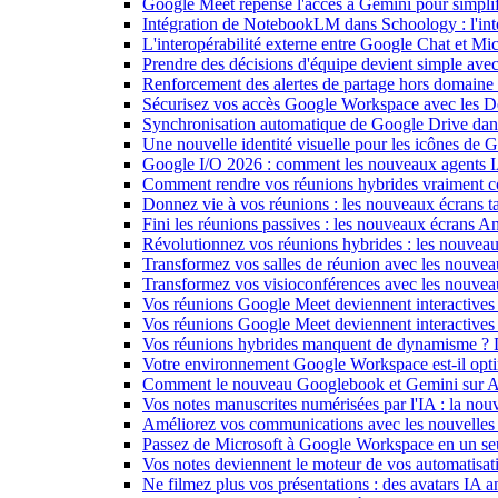
Google Meet repense l'accès à Gemini pour simplif
Intégration de NotebookLM dans Schoology : l'intell
L'interopérabilité externe entre Google Chat et M
Prendre des décisions d'équipe devient simple ave
Renforcement des alertes de partage hors domain
Sécurisez vos accès Google Workspace avec les 
Synchronisation automatique de Google Drive dan
Une nouvelle identité visuelle pour les icônes de
Google I/O 2026 : comment les nouveaux agents IA
Comment rendre vos réunions hybrides vraiment c
Donnez vie à vos réunions : les nouveaux écrans tac
Fini les réunions passives : les nouveaux écrans 
Révolutionnez vos réunions hybrides : les nouveau
Transformez vos salles de réunion avec les nouveau
Transformez vos visioconférences avec les nouve
Vos réunions Google Meet deviennent interactives 
Vos réunions Google Meet deviennent interactives
Vos réunions hybrides manquent de dynamisme ? 
Votre environnement Google Workspace est-il optim
Comment le nouveau Googlebook et Gemini sur Andr
Vos notes manuscrites numérisées par l'IA : la nouv
Améliorez vos communications avec les nouvelles
Passez de Microsoft à Google Workspace en un seu
Vos notes deviennent le moteur de vos automati
Ne filmez plus vos présentations : des avatars IA