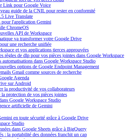
ier Link pour Google Voice
uveau guide de la CNIL pour rester en conformité
.5 Live Translate
 pour l'application Gemini
salle ChromeOS
nouvelles API de Workspace
atique va transformer votre Google Drive
pour une recherche unifiée
kspace et vos applications tierces approuvées
es règles de dlp pour vos pièces jointes dans Google Workspace
vos automatisations dans Google Workspace Studio
 nouvelles options de Google Endpoint Management
emails Gmail comme sources de recherche
s Google Agenda
ive sur Android
r la productivité de vos collaborateurs
a protection de vos pièces jointes
s dans Google Workspace Studio
ence artificielle de Gemini
emini en toute sécurité grâce à Google Drive
space Studio
onnées dans Google Sheets grâce à BigQuery
s : la portabilité des données franchit un cap