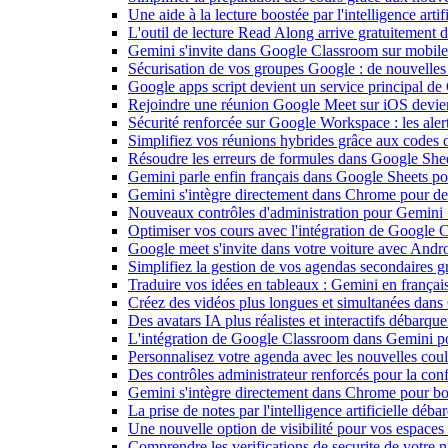
Une aide à la lecture boostée par l'intelligence art
L'outil de lecture Read Along arrive gratuitement
Gemini s'invite dans Google Classroom sur mobile et
Sécurisation de vos groupes Google : de nouvelles c
Google apps script devient un service principal de
Rejoindre une réunion Google Meet sur iOS devient
Sécurité renforcée sur Google Workspace : les alerte
Simplifiez vos réunions hybrides grâce aux codes 
Résoudre les erreurs de formules dans Google She
Gemini parle enfin français dans Google Sheets pou
Gemini s'intègre directement dans Chrome pour de 
Nouveaux contrôles d'administration pour Gemini : 
Optimiser vos cours avec l'intégration de Google
Google meet s'invite dans votre voiture avec Andr
Simplifiez la gestion de vos agendas secondaires 
Traduire vos idées en tableaux : Gemini en frança
Créez des vidéos plus longues et simultanées dan
Des avatars IA plus réalistes et interactifs débarq
L'intégration de Google Classroom dans Gemini po
Personnalisez votre agenda avec les nouvelles cou
Des contrôles administrateur renforcés pour la con
Gemini s'intègre directement dans Chrome pour boo
La prise de notes par l'intelligence artificielle dé
Une nouvelle option de visibilité pour vos espace
Comprendre les verifications de securite de votre n