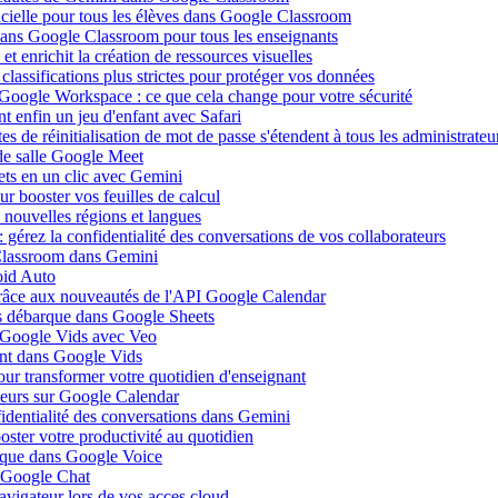
ificielle pour tous les élèves dans Google Classroom
 dans Google Classroom pour tous les enseignants
 enrichit la création de ressources visuelles
lassifications plus strictes pour protéger vos données
 Google Workspace : ce que cela change pour votre sécurité
 enfin un jeu d'enfant avec Safari
s de réinitialisation de mot de passe s'étendent à tous les administrateu
de salle Google Meet
ets en un clic avec Gemini
r booster vos feuilles de calcul
nouvelles régions et langues
gérez la confidentialité des conversations de vos collaborateurs
 Classroom dans Gemini
oid Auto
grâce aux nouveautés de l'API Google Calendar
is débarque dans Google Sheets
s Google Vids avec Veo
uent dans Google Vids
ur transformer votre quotidien d'enseignant
leurs sur Google Calendar
fidentialité des conversations dans Gemini
ster votre productivité au quotidien
barque dans Google Voice
s Google Chat
avigateur lors de vos acces cloud