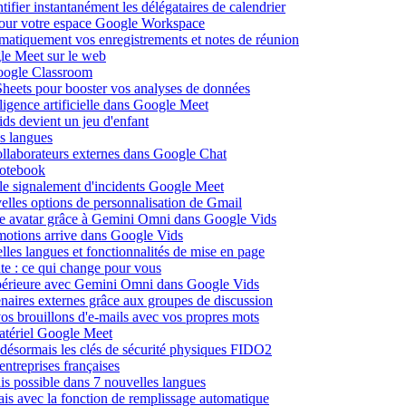
fier instantanément les délégataires de calendrier
pour votre espace Google Workspace
omatiquement vos enregistrements et notes de réunion
le Meet sur le web
Google Classroom
heets pour booster vos analyses de données
lligence artificielle dans Google Meet
ds devient un jeu d'enfant
s langues
ollaborateurs externes dans Google Chat
otebook
c le signalement d'incidents Google Meet
elles options de personnalisation de Gmail
pre avatar grâce à Gemini Omni dans Google Vids
émotions arrive dans Google Vids
les langues et fonctionnalités de mise en page
nte : ce qui change pour vous
supérieure avec Gemini Omni dans Google Vids
naires externes grâce aux groupes de discussion
os brouillons d'e-mails avec vos propres mots
matériel Google Meet
ésormais les clés de sécurité physiques FIDO2
entreprises françaises
is possible dans 7 nouvelles langues
çais avec la fonction de remplissage automatique