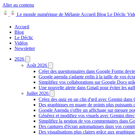
Aller au contenu
Le monde numérique de Mélanie
Accueil
Blog
Le Déclic
Vid
Accueil
Blog
Le Déclic
Vidéos
Newsletter
2026
Août 2026
Créer des questionnaires dans Google Forms devie
Google agenda s'adapte enfin à la taille de vos écr
Simplifiez vos collaborations sur Google Docs gr
Une nouvelle alerte dans Gmail pour éviter les ga
Juillet 2026
Créez des quiz en un clin d'œil avec Gemini dans
Des graphiques en nuage de points plus puissants
Google Agenda s'offre un affichage sur mesure po
Générez et modifiez vos visuels avec Gemini dir
Simplifiez la gestion de vos commentaires dans Goo
Des captures d'écran automatiques dans vos comp
Des visualisations plus claires grâce aux graphiq