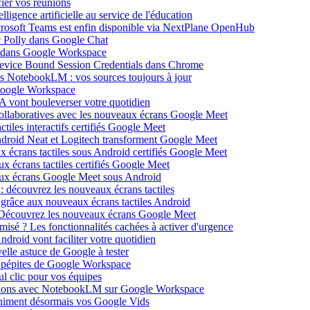
ier vos réunions
igence artificielle au service de l'éducation
icrosoft Teams est enfin disponible via NextPlane OpenHub
c Polly dans Google Chat
e dans Google Workspace
Device Bound Session Credentials dans Chrome
s NotebookLM : vos sources toujours à jour
 Google Workspace
 vont bouleverser votre quotidien
ollaboratives avec les nouveaux écrans Google Meet
tiles interactifs certifiés Google Meet
Android Neat et Logitech transforment Google Meet
x écrans tactiles sous Android certifiés Google Meet
x écrans tactiles certifiés Google Meet
aux écrans Google Meet sous Android
: découvrez les nouveaux écrans tactiles
 grâce aux nouveaux écrans tactiles Android
Découvrez les nouveaux écrans Google Meet
isé ? Les fonctionnalités cachées à activer d'urgence
oid vont faciliter votre quotidien
elle astuce de Google à tester
 pépites de Google Workspace
l clic pour vos équipes
sations avec NotebookLM sur Google Workspace
 animent désormais vos Google Vids