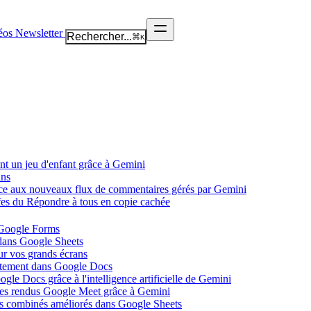
éos
Newsletter
Rechercher...
⌘
K
nt un jeu d'enfant grâce à Gemini
ans
âce aux nouveaux flux de commentaires gérés par Gemini
ffes du Répondre à tous en copie cachée
 Google Forms
 dans Google Sheets
ur vos grands écrans
ectement dans Google Docs
gle Docs grâce à l'intelligence artificielle de Gemini
tes rendus Google Meet grâce à Gemini
ues combinés améliorés dans Google Sheets