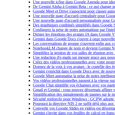
Une nouvelle icône dans Google Agenda pour identi
De Gemini Alpha à Gemini Beta : ce qui change 
Google Meet et Drive s'associent pour classer aut
Une nouvelle page d'accueil centralisée pour Goog
Une nouvelle page d'accueil personnalisée pour 
Des graphiques combinés simplifiés dans Google S
Configurez la prise de notes automatique par l'inte
Diriger les émotions des avatars IA dans Google Vi
Gemini dans Google Docs s'ouvre à onze nouvelle
Les conversations de groupe s'ouvrent enfin aux c
NotebookLM change de nom et devient Gemini N
Simplifiez la gestion de vos salles de réunion ave
Une redaction d'e-mails sur mesure grace aux nouv
Créez des vidéos professionnelles avec votre pro
Donnez de la voix à vos avatars : le contrôle des 
Gemini s'enrichit dans Google Docs avec de nouvel
Google Meet automatise la prise de notes intellige
Vos vidéos professionnelles passent à la vitesse 
Google Chat simplifie vos échanges avec vos parte
Gmail et Gemini : vous pouvez désormais affiner v
Simplification des signalements de pannes sur le 
Sécurité renforcée pour Windows : GCPW adopte d
Pourquoi la directive NIS 2 ne suffit déjà plus aux 
Convertir vos Google Slides en vidéos est désorma
Gemini s'invite dans vos feuilles de calcul en fran