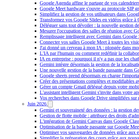
Google Agenda affine le partage de vos calendriers 
Google Meet hardware s'ouvre au protocole SIP gr
Simplifiez la gestion de vos utilisateurs dans Go
Transformez vos Google Slides en vidéos grâce à 
Déléguer sans tout dévoiler : la nouvelle gestion 
Mesurer l'occupation des salles de réunion avec Go
Remplissage intelligent avec Gemini dans Google S
Connecter vos salles Google Meet à toutes les vis
J'ai donné un cerveau à mon IA : plongée dans m
L'IA par l'humain ou comment redéfinir la collaborat
IA en entreprise : pourquoi il n'y a pas que les cha
Gemini intègre désormais la gestion de la localisat
Une nouvelle gestion de la bande passante dans G
Google sheets prend désormais en charge l'import
Créer des présentations complètes et modifiables 
Gérer un compte Gmail délégué depuis votre mobile
L'assistant intelligent Gemini s'invite dans votre 
Vos recherches dans Google Drive simplifiées sur mob
Juin 2026
Gemini et souveraineté des données : la gestion d
Gestion de flotte mobile : attribuez des droits d'a
L'intégration de Gemini Canvas dans Google Class
Optimisation de la bande passante sur Google Meet 
Optimiser vos sauvegardes de données grâce aux 
Simplifier la préparation des cours grâce aux no