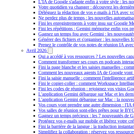
L'IA de Google s'adapte enfin à votre style : les n
Votre quotidien va changer : découvrez les dernière
Déléguez la rédaction de vos e-mails à l'IA avec vo
Ne perdez plus de temps : les nouvelles automatis
Fini les enregistrements à votre insu sur Google Me
Fini les répétitions : Gemini mémorise enfin vos pr
Gagnez un temps fou avec Gemini : les nouveautés
Générer des fichiers et s'organiser : les nouvelles
Prenez le contrôle de vos notes de réunion IA ave
Avril 2026
Qui a accédé à vos ressources ? Les nouvelles cap
Comment transformer ses cours en podcasts inter
Fini la page blanche et les saisies manuelles : 
Comment les nouveaux agents IA de Google vont ré
Fini la saisie manuelle : comment l'intelligence art
Fini le copier-coller : comment Workspace Intelli
Fini les codes de réunion : rejoignez vos visios G
L'application Gemini débarque sur Mac et les de
L'application Gemini débarque sur Mac : la nouvea
Vos cours vont prendre une autre dimension : l'IA
Vos salles de réunion sont-elles prêtes pour le B
Gagnez un temps précieux : les 7 nouveautés de G
Protégez vos e-mails sur mobile et libérez votre cré
Fini la barrière de la langue : la traduction insta
Simplifiez la collaboration : réservez vos ressourc