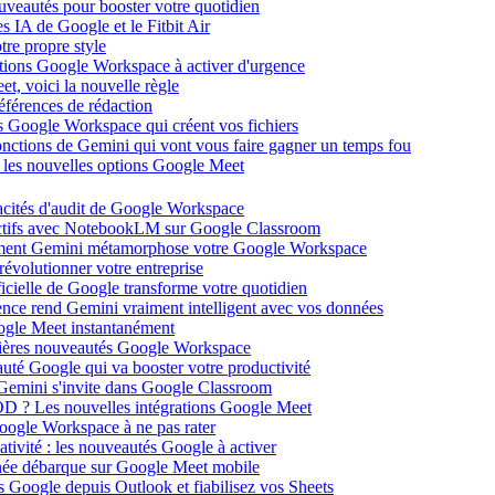
ouveautés pour booster votre quotidien
s IA de Google et le Fitbit Air
tre propre style
ations Google Workspace à activer d'urgence
et, voici la nouvelle règle
éférences de rédaction
 Google Workspace qui créent vos fichiers
 fonctions de Gemini qui vont vous faire gagner un temps fou
c les nouvelles options Google Meet
acités d'audit de Google Workspace
actifs avec NotebookLM sur Google Classroom
comment Gemini métamorphose votre Google Workspace
volutionner votre entreprise
ificielle de Google transforme votre quotidien
gence rend Gemini vraiment intelligent avec vos données
oogle Meet instantanément
rnières nouveautés Google Workspace
uté Google qui va booster votre productivité
 Gemini s'invite dans Google Classroom
YOD ? Les nouvelles intégrations Google Meet
oogle Workspace à ne pas rater
ativité : les nouveautés Google à activer
ntanée débarque sur Google Meet mobile
es Google depuis Outlook et fiabilisez vos Sheets