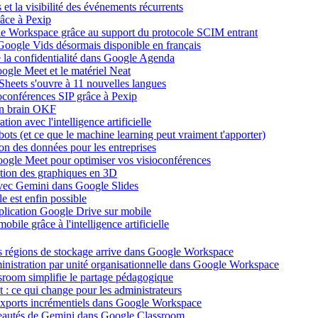
et la visibilité des événements récurrents
âce à Pexip
ogle Workspace grâce au support du protocole SCIM entrant
Google Vids désormais disponible en français
de la confidentialité dans Google Agenda
ogle Meet et le matériel Neat
heets s'ouvre à 11 nouvelles langues
ioconférences SIP grâce à Pexip
on brain OKF
ion avec l'intelligence artificielle
tbots (et ce que le machine learning peut vraiment t'apporter)
ion des données pour les entreprises
oogle Meet pour optimiser vos visioconférences
ation des graphiques en 3D
avec Gemini dans Google Slides
 est enfin possible
application Google Drive sur mobile
ile grâce à l'intelligence artificielle
es régions de stockage arrive dans Google Workspace
dministration par unité organisationnelle dans Google Workspace
room simplifie le partage pédagogique
: ce qui change pour les administrateurs
exports incrémentiels dans Google Workspace
uveautés de Gemini dans Google Classroom