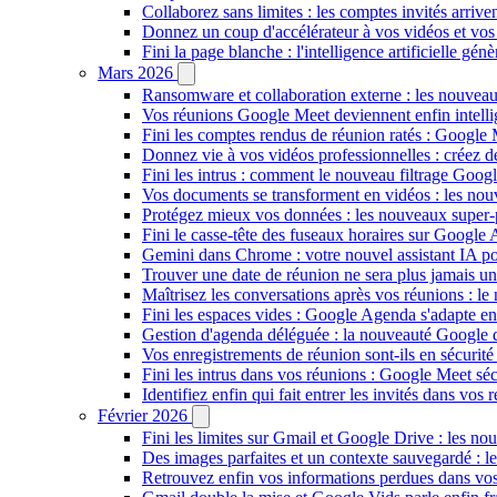
Collaborez sans limites : les comptes invités arriv
Donnez un coup d'accélérateur à vos vidéos et vos
Fini la page blanche : l'intelligence artificielle g
Mars 2026
Ransomware et collaboration externe : les nouvea
Vos réunions Google Meet deviennent enfin intellig
Fini les comptes rendus de réunion ratés : Google
Donnez vie à vos vidéos professionnelles : créez 
Fini les intrus : comment le nouveau filtrage Goog
Vos documents se transforment en vidéos : les n
Protégez mieux vos données : les nouveaux super
Fini le casse-tête des fuseaux horaires sur Google 
Gemini dans Chrome : votre nouvel assistant IA pour
Trouver une date de réunion ne sera plus jamais un
Maîtrisez les conversations après vos réunions : 
Fini les espaces vides : Google Agenda s'adapte en
Gestion d'agenda déléguée : la nouveauté Google qu
Vos enregistrements de réunion sont-ils en sécuri
Fini les intrus dans vos réunions : Google Meet sécu
Identifiez enfin qui fait entrer les invités dans vo
Février 2026
Fini les limites sur Gmail et Google Drive : les nou
Des images parfaites et un contexte sauvegardé : 
Retrouvez enfin vos informations perdues dans vo