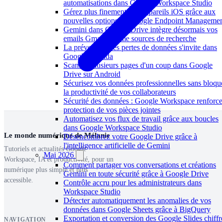
automatisations dans Google Workspace Studio
Gérez plus finement vos appareils iOS grâce aux
nouvelles options de Google Endpoint Manageme
Gemini dans Google Drive intègre désormais vos
emails Gmail comme sources de recherche
La prévention des pertes de données s'invite dans
Google Agenda
Scanner plusieurs pages d'un coup dans Google
Drive sur Android
Sécurisez vos données professionnelles sans bloqu
la productivité de vos collaborateurs
Sécurité des données : Google Workspace renforce
protection de vos pièces jointes
Automatisez vos flux de travail grâce aux boucles
dans Google Workspace Studio
Le monde numérique de Mélanie
Désencombrez votre Google Drive grâce à
l'intelligence artificielle de Gemini
Tutoriels et actualités Google
Mai 2026
Workspace, IA et productivité, pour un
Comment partager vos conversations et créations
numérique plus simple et plus
Gemini en toute sécurité grâce à Google Drive
accessible.
Contrôle accru pour les administrateurs dans
Workspace Studio
Détecter automatiquement les anomalies de vos
données dans Google Sheets grâce à BigQuery
Exportation et conversion des Google Slides chiffr
NAVIGATION