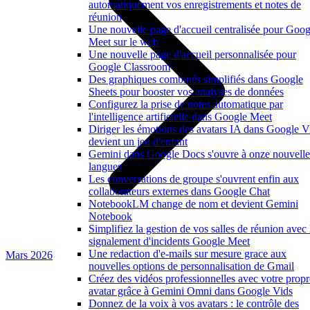
automatiquement vos enregistrements et notes de
réunion
Une nouvelle page d'accueil centralisée pour Goog
Meet sur le web
Une nouvelle page d'accueil personnalisée pour
Google Classroom
Des graphiques combinés simplifiés dans Google
Sheets pour booster vos analyses de données
Configurez la prise de notes automatique par
l'intelligence artificielle dans Google Meet
Diriger les émotions des avatars IA dans Google V
devient un jeu d'enfant
Gemini dans Google Docs s'ouvre à onze nouvelle
langues
Les conversations de groupe s'ouvrent enfin aux
collaborateurs externes dans Google Chat
NotebookLM change de nom et devient Gemini
Notebook
Simplifiez la gestion de vos salles de réunion avec 
signalement d'incidents Google Meet
Une redaction d'e-mails sur mesure grace aux
Mars 2026
nouvelles options de personnalisation de Gmail
Créez des vidéos professionnelles avec votre propr
avatar grâce à Gemini Omni dans Google Vids
Donnez de la voix à vos avatars : le contrôle des