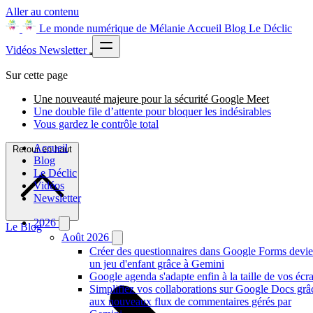
Aller au contenu
Le monde numérique de Mélanie
Accueil
Blog
Le Déclic
Vidéos
Newsletter
Sur cette page
Une nouveauté majeure pour la sécurité Google Meet
Une double file d’attente pour bloquer les indésirables
Vous gardez le contrôle total
Accueil
Retour en haut
Blog
Le Déclic
Vidéos
Newsletter
2026
Le Blog
Août 2026
Créer des questionnaires dans Google Forms devie
un jeu d'enfant grâce à Gemini
Google agenda s'adapte enfin à la taille de vos écr
Simplifiez vos collaborations sur Google Docs grâ
aux nouveaux flux de commentaires gérés par