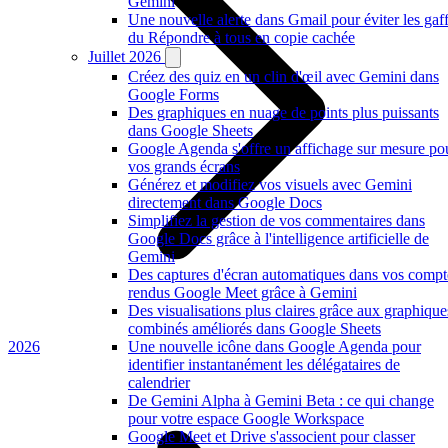
Gemini
Une nouvelle alerte dans Gmail pour éviter les gaf
du Répondre à tous en copie cachée
Juillet 2026
Créez des quiz en un clin d'œil avec Gemini dans
Google Forms
Des graphiques en nuage de points plus puissants
dans Google Sheets
Google Agenda s'offre un affichage sur mesure po
vos grands écrans
Générez et modifiez vos visuels avec Gemini
directement dans Google Docs
Simplifiez la gestion de vos commentaires dans
Google Docs grâce à l'intelligence artificielle de
Gemini
Des captures d'écran automatiques dans vos compt
rendus Google Meet grâce à Gemini
Des visualisations plus claires grâce aux graphique
combinés améliorés dans Google Sheets
2026
Une nouvelle icône dans Google Agenda pour
identifier instantanément les délégataires de
calendrier
De Gemini Alpha à Gemini Beta : ce qui change
pour votre espace Google Workspace
Google Meet et Drive s'associent pour classer