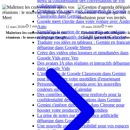
gérez la confidentialité des conversations de vos
collaborateurs
Optimiser vos cours avec l'intégration de Google
Classroom dans Gemini
Google meet s'invite dans votre voiture avec Andr
Auto
⏱️ 2 min
⏱️ 3 min
12 mars 2026
•
10 mars 2026
•
Simplifiez la gestion de vos agendas secondaires
Maîtrisez les conversations après vos
Gestion d'agenda déléguée : 
grâce aux nouveautés de l'API Google Calendar
réunions : le nouveau réglage Google
Google qui met fin à la confu
Traduire vos idées en tableaux : Gemini en françai
Meet
vos invités
débarque dans Google Sheets
Créez des vidéos plus longues et simultanées dans
Google Vids avec Veo
Des avatars IA plus réalistes et interactifs débarque
dans Google Vids
L'intégration de Google Classroom dans Gemini
pour transformer votre quotidien d'enseignant
Personnalisez votre agenda avec les nouvelles
couleurs sur Google Calendar
Des contrôles administrateur renforcés pour la
confidentialité des conversations dans Gemini
Gemini s'intègre directement dans Chrome pour
booster votre productivité au quotidien
La prise de notes par l'intelligence artificielle
débarque dans Google Voice
Une nouvelle option de visibilité pour vos espaces