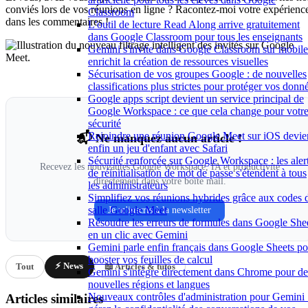
conviés lors de vos réunions en ligne ? Racontez-moi votre expérienc
Classroom
dans les commentaires !
L'outil de lecture Read Along arrive gratuitement
dans Google Classroom pour tous les enseignants
Gemini s'invite dans Google Classroom sur mobile
enrichit la création de ressources visuelles
Sécurisation de vos groupes Google : de nouvelles
classifications plus strictes pour protéger vos donn
Google apps script devient un service principal de
Google Workspace : ce que cela change pour votr
sécurité
Rejoindre une réunion Google Meet sur iOS devie
📬 Ne manquez aucun article !
enfin un jeu d'enfant avec Safari
Sécurité renforcée sur Google Workspace : les aler
Recevez les nouveautés Google Workspace, IA et productivité
de réinitialisation de mot de passe s'étendent à tous
directement dans votre boîte mail.
les administrateurs
Simplifiez vos réunions hybrides grâce aux codes 
salle Google Meet
Je m'inscris à la newsletter
Résoudre les erreurs de formules dans Google She
en un clic avec Gemini
Gemini parle enfin français dans Google Sheets po
booster vos feuilles de calcul
⚡ News
Tout
📖 Articles & tutos
Gemini s'intègre directement dans Chrome pour de
nouvelles régions et langues
Nouveaux contrôles d'administration pour Gemini 
Articles similaires