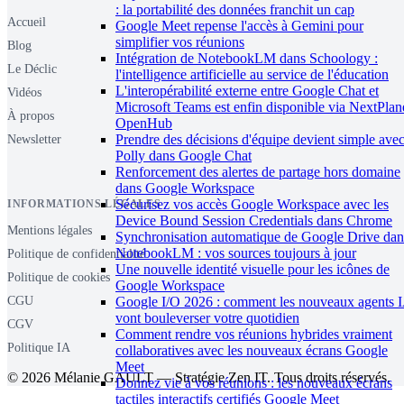
: la portabilité des données franchit un cap
Accueil
Google Meet repense l'accès à Gemini pour
simplifier vos réunions
Blog
Intégration de NotebookLM dans Schoology :
Le Déclic
l'intelligence artificielle au service de l'éducation
L'interopérabilité externe entre Google Chat et
Vidéos
Microsoft Teams est enfin disponible via NextPlan
À propos
OpenHub
Prendre des décisions d'équipe devient simple ave
Newsletter
Polly dans Google Chat
Renforcement des alertes de partage hors domaine
dans Google Workspace
Sécurisez vos accès Google Workspace avec les
INFORMATIONS LÉGALES
Device Bound Session Credentials dans Chrome
Mentions légales
Synchronisation automatique de Google Drive dan
NotebookLM : vos sources toujours à jour
Politique de confidentialité
Une nouvelle identité visuelle pour les icônes de
Politique de cookies
Google Workspace
Google I/O 2026 : comment les nouveaux agents 
CGU
vont bouleverser votre quotidien
CGV
Comment rendre vos réunions hybrides vraiment
Politique IA
collaboratives avec les nouveaux écrans Google
Meet
© 2026 Mélanie GAULT — Stratégie Zen IT. Tous droits réservés.
Donnez vie à vos réunions : les nouveaux écrans
tactiles interactifs certifiés Google Meet