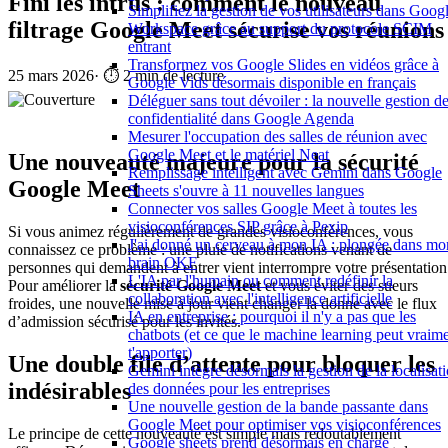
Fini les intrus : comment le nouveau
Simplifiez la gestion de vos utilisateurs dans Goog
filtrage Google Meet sécurise vos réunions
Workspace grâce au support du protocole SCIM
entrant
Transformez vos Google Slides en vidéos grâce à
25 mars 2026
·
⏱️ 2 min de lecture
Google Vids désormais disponible en français
Déléguer sans tout dévoiler : la nouvelle gestion de
confidentialité dans Google Agenda
Mesurer l'occupation des salles de réunion avec
Google Meet et le matériel Neat
Une nouveauté majeure pour la sécurité
Remplissage intelligent avec Gemini dans Google
Google Meet
Sheets s'ouvre à 11 nouvelles langues
Connecter vos salles Google Meet à toutes les
visioconférences SIP grâce à Pexip
Si vous animez régulièrement de grandes visioconférences, vous
J'ai donné un cerveau à mon IA : plongée dans mo
connaissez ce problème : une pluie de notifications venant de
brain OKF
personnes qui demandent à entrer vient interrompre votre présentation
L'IA par l'humain ou comment redéfinir la
Pour améliorer la
sécurité Google Meet
et vous éviter des sueurs
collaboration avec l'intelligence artificielle
froides, une nouvelle mise à jour vient changer la donne avec le flux
IA en entreprise : pourquoi il n'y a pas que les
d’admission sécurisé pour les invités.
chatbots (et ce que le machine learning peut vraim
t'apporter)
Une double file d’attente pour bloquer les
Gemini intègre désormais la gestion de la localisat
indésirables
des données pour les entreprises
Une nouvelle gestion de la bande passante dans
Google Meet pour optimiser vos visioconférences
Le principe de cette nouveauté est simple mais redoutablement
Google sheets prend désormais en charge