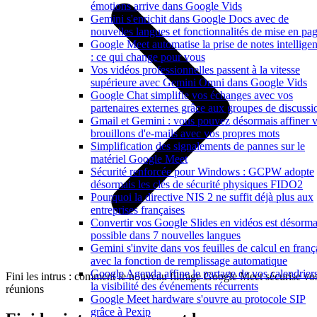
émotions arrive dans Google Vids
Gemini s'enrichit dans Google Docs avec de
nouvelles langues et fonctionnalités de mise en pa
Google Meet automatise la prise de notes intelligen
: ce qui change pour vous
Vos vidéos professionnelles passent à la vitesse
supérieure avec Gemini Omni dans Google Vids
Google Chat simplifie vos échanges avec vos
partenaires externes grâce aux groupes de discussi
Gmail et Gemini : vous pouvez désormais affiner 
brouillons d'e-mails avec vos propres mots
Simplification des signalements de pannes sur le
matériel Google Meet
Sécurité renforcée pour Windows : GCPW adopte
désormais les clés de sécurité physiques FIDO2
Pourquoi la directive NIS 2 ne suffit déjà plus aux
entreprises françaises
Convertir vos Google Slides en vidéos est désorma
possible dans 7 nouvelles langues
Gemini s'invite dans vos feuilles de calcul en franç
avec la fonction de remplissage automatique
Google Agenda affine le partage de vos calendriers
Fini les intrus : comment le nouveau filtrage Google Meet sécurise vo
la visibilité des événements récurrents
réunions
Google Meet hardware s'ouvre au protocole SIP
grâce à Pexip