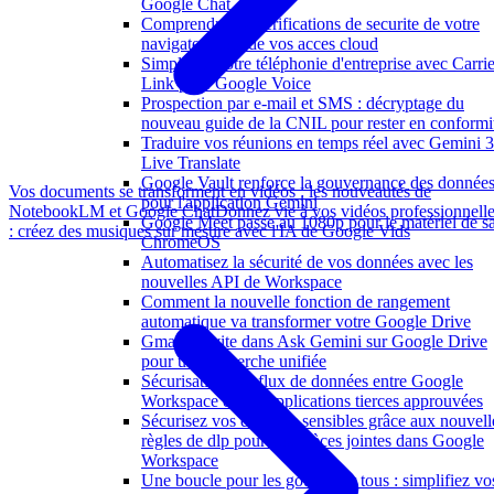
Google Chat
Comprendre les verifications de securite de votre
navigateur lors de vos acces cloud
Simplifiez votre téléphonie d'entreprise avec Carrie
Link pour Google Voice
Prospection par e-mail et SMS : décryptage du
nouveau guide de la CNIL pour rester en conformi
Traduire vos réunions en temps réel avec Gemini 3
Live Translate
Google Vault renforce la gouvernance des donnée
Vos documents se transforment en vidéos : les nouveautés de
pour l'application Gemini
NotebookLM et Google Chat
Donnez vie à vos vidéos professionnell
Google Meet passe au 1080p pour le matériel de sa
: créez des musiques sur mesure avec l'IA de Google Vids
ChromeOS
Automatisez la sécurité de vos données avec les
nouvelles API de Workspace
Comment la nouvelle fonction de rangement
automatique va transformer votre Google Drive
Gmail s'invite dans Ask Gemini sur Google Drive
pour une recherche unifiée
Sécurisation des flux de données entre Google
Workspace et vos applications tierces approuvées
Sécurisez vos données sensibles grâce aux nouvell
règles de dlp pour vos pièces jointes dans Google
Workspace
Une boucle pour les gouverner tous : simplifiez vo